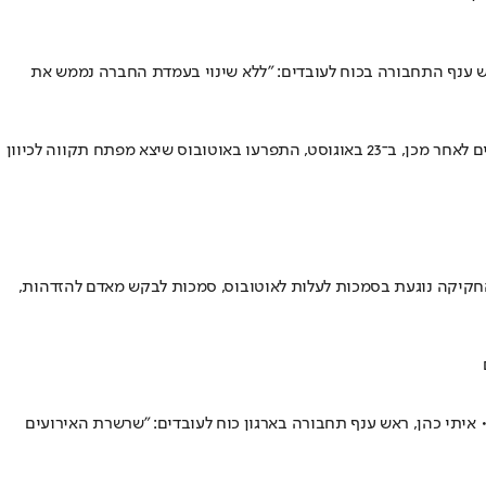
 • ראש ענף התחבורה בכוח לעובדים: "ללא שינוי בעמדת החברה נממש את
במהלך הפגנה בכביש 4, השניים שהיו על גשר גבעת שמואל נטלו מטף כיבוי מאוטובוס וריססו באמצעותו אזרחים וכוחות משטרה שעמדו בכביש • ומיים לאחר מכן, ב־23 באוגוסט, התפרעו באוטובוס שיצא מפתח תקווה לכיוון
בטחון לאומי של הכנסת על אלימות כלפי נהגים בתחבורה הציבורית הסתבר כי משרד התחבורה מתכנן פיילוט ב-5 ערים • החקיקה נוגעת בסמכות לעלות לאוטובוס, סמכות לבקש מאדם להזדהות,
 • איתי כהן, ראש ענף תחבורה בארגון כוח לעובדים: "שרשרת האירועים