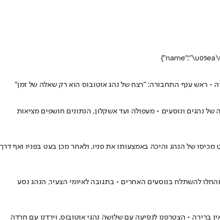
• ראש ענף התחבורה: "רצח של נהג אוטובוס הוא רק שאלה של זמן"
ל נהגים ונוסעים • מעפולה ועד אשקלון, הנתונים חושפים מציאות
ף כרטיס • על פי האישום, לקח עט מכיסו של הנהג והיכה באמצעותו את פניו, ולאחר מכן בעט בפניו ואף דרך
והחלו להשתלח בנוסעים האחרים • בתגובה לאיומי הצעיר, הנהג נסע
ן ברירה • הצטרפנו לנסיעה עם שלושה נהגי אוטובוס, וירדנו עם חרדה