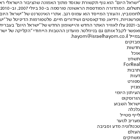
"ישראל היום" הוא גוף תקשורת שנוסד מתוך האמונה שהציבור הישראלי ראוי 
ת
ופרשנויות, וידיאו, פודקאסטים ושידורים חיים. פלטפורמות הדיגיטל של "ישרא
ב-2021 עלו לאוויר האתר החדש והיישומון החדש של "ישראל היום" בע
ואפשר לקבל אותם גם בניוזלטר. מועדון ההטבות הייחודי "הקליקה של ישרא
במייל hayom@israelhayom.co.il.
מבזקים
חדשות
אוכל
תשחץ
ForReal
תרבות
דעות
ספורט
מגזין
העיתון היומי
הורוסקופ
ישראל השבוע
כלכלה
לייף סטייל
מעריב לנוער
טכנולוגיה מדע וסביבה
העולם
משחקים