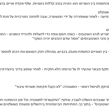
אשקלון
סיעה • לאחר ששוחררה על ידי המשטרה, שבה לתחנה המרכזית על מנת ל
ש
נת אוטובוסים באופן שהפריע לנהג האוטבוס • כשזה חסם אותו כדי להעלות ולהוריד נו
 בין השניים התפתח מאבק בכביש, במהלכו חנק הנאשם את הנהג למספר שנ
 רישיון, ללא קסדה ועם אדם נוסף: נער בן 16 מאור יהודה תקף מבוגר שהעיר לו על נהיגתו הלא חוקית
ר שאבנים הושלכו לעברו, שיתף: "התקשרתי למשטרה וכל זמן ההמתנה חשש
האוטובוס" • בתוך כך, המתיחות הביטחונית בירושלים נמשכת כששלטים של