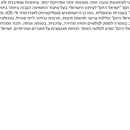
לעיתונות טובה יותר, מאוזנת יותר ומדויקת יותר. עיתונות שמדברת ולא צ
שלום. המהדורה המודפסת הראשונה פורסמה ב-30 ביולי 2007, וב-2010 הפך "ישראל היום" לעיתון הישראלי בעל שי
לחמנוביץ,
ל היום" כוללות ערוצי חדשות ודעות, תרבות ובידור, לייף סטייל, טכנולוגיה
ברית, במטרה לספק לגולשים חוויה מהירה, עדכנית, בטוחה ונוחה. תכני המה
ל היום" מציע לגולשי האתר הנחות ומבצעים על מוצרים ושירותים. ישראל 