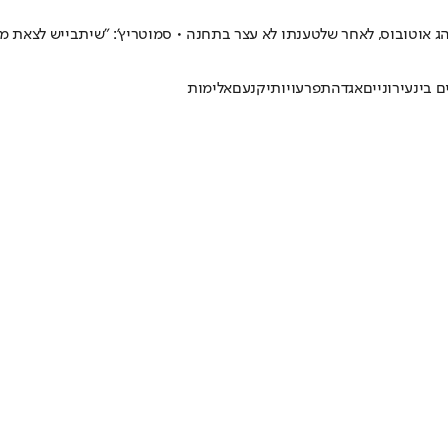
ג אוטובוס, לאחר שלטענתו לא עצר בתחנה • סמוטריץ': "שיתבייש לצאת מ
 בינעירוניים
אגד
התפרעויות
יקנעם
אלימות