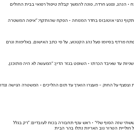
תקוף נהגי אוטובוס בחדר המנוחה • הפקח שהותקף: "איפה המשטרה
סעים - התפתח מרדף בסיומו פעל נהג הקטנוע, על פי כתב האישום, באלימות וגרם
יות עד שאיבד הכרתו • השופט בגזר הדין: "המעשה לא היה מתוכנן,
 • לאחר שנסע בדרך בינעירונית וצפצף על החוק - מעצרו הוארך עד תום ההליכים • המשטרה הגישה נגדו
תי שזה הסוף שלי" • ראש ענף תחבורה בכוח לעובדים: "רק בגלל
 חוליית הטרור גוב האריות נתלו בהר הבית