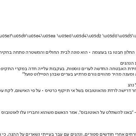
חלון חבטו בו בעוצמה • הוא פונה לבית החולים והמשטרה פתחה בחקירה 
 הנהגים
יחידת האבטחה החדשה לערים נוספות, בעקבות עלייה חדה במקרי התקיפה ש
 ומענה מהיר מהווים גורם מרתיע בערים שבהן הפיילוט פועל"
נהג
ישום נגד תושב פוריידיס בן 46 • לפי האישום, הותקף נהג קו 921 לאחר דרישה לרדת מהאוטובוס בשל אי תיקו
• "באנו להשתלט על האוטובוס", אמר הנאשם משהוא וחבריו עלו לאוטובוס 
חים אחרי חודשים ספורים, ונהגים עם עבר בעייתי נשארים על ההגה, כי אי