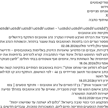
פודקאסטים
וידאו
אנחנו מגייסים
X
שיתוף כתבה
{"name":"\u05ea\u05e7\u05d9\u05e4\u05ea \u05e0\u05d4\u05d2 \u05d0\u05d5\u05d8\u05d5\u05d1\u05d5\u05e1 - \u05d4\u05d9\u05d5\u05dd"}
תקיפת נהג אוטובוס
איבד את הכרתו וארבע משיניו נעקרו: נהג אוטובוס הותקף בירושלים
מספר נערים הכו בדפנות האוטובוס בעת שעצר ברמזור, וכשפתח הנהג את ה
אסף גולן
,
לידור סולטן
02.08.2026
דקירות, אבנים וגז מדמיע: שיאניות הזינוק באלימות באוטובוסים - ודרישת
רגע לפני החופש הגדול: איגוד ועדי התחבורה קורא להרחיב בדחיפות את 
יומיומית של השחתת ציוד, איומים ואף אשפוזים בבתי חולים: "לחצן מצוקה
אסף גולן
18.06.2026
"אם לא רמדאן אני שוחט אותך": ויכוח באוטובוס הסתיים בתקיפה קשה של 
כתב א
על ראשו
ירון דורון
18.05.2026
"אני אשבור אותך": בן 17 מאיים על נהג אוטובוס - ותוקף נוסעים | צפו
כתב אישום הוגש נגד קטין מטבריה, שאיים על נהג אוטובוס במהלך נסיעה 
ישירות לתחנת המשטרה
עידן אבני
18.02.2026
המקצוע הכי כפוי טובה בישראל: "כלום לא ישתנה עד שמישהו ימות"
אלימות הנוסעים מחריפה מיום ליום, המשכורות נמוכות, עובדים חדשים בור