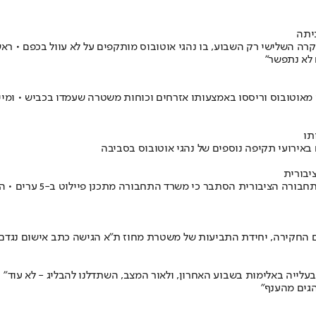
יתה
מדובר במקרה השלישי רק השבוע, בו נהגי אוטובוס מותקפים על לא עוול בכפם
 לא נתפשר"
תו
אירועי תקיפה נוספים של נהגי אוטובוס בסביבה
יבורית
בדיון שהתקיים בוועדה ל
 החקירה, יחידת התביעות של משטרת מחוז ת"א הגישה כתב אישום נגדם
ם בעלייה באלימות בשבוע האחרון, ולאור המצב, השתדלנו להבליג - לא עוד"
הגים מהענף"