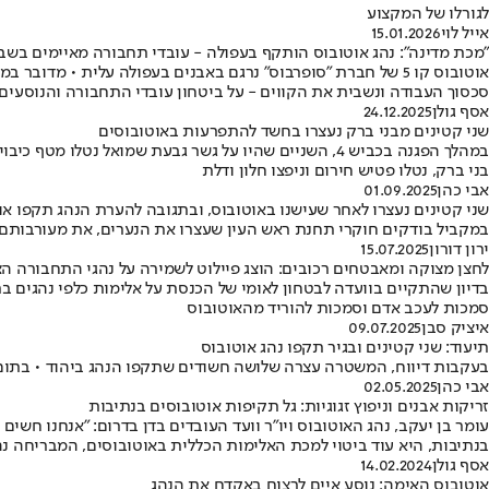
לגורלו של המקצוע
אייל לוי
15.01.2026
"מכת מדינה": נהג אוטובוס הותקף בעפולה - עובדי תחבורה מאיימים בשב
אוטובוס קו 5 של חברת "סופרבוס" נרגם באבנים בעפולה עלית • 
סכסוך העבודה ונשבית את הקווים - על ביטחון עובדי התחבורה והנוסעים
אסף גולן
24.12.2025
שני קטינים מבני ברק נעצרו בחשד להתפרעות באוטובוסים
בני ברק, נטלו פטיש חירום וניפצו חלון ודלת
אבי כהן
01.09.2025
שני קטינים נעצרו לאחר שעישנו באוטובוס, ובתגובה להערת הנהג תקפו או
במקביל בודקים חוקרי תחנת ראש העין שעצרו את הנערים, את מעורבותם ב
ירון דורון
15.07.2025
לחצן מצוקה ומאבטחים רכובים: הוצג פיילוט לשמירה על נהגי התחבורה הצ
סמכות לעכב אדם וסמכות להוריד מהאוטובוס
איציק סבן
09.07.2025
תיעוד: שני קטינים ובגיר תקפו נהג אוטובוס
בעקבות דיווח, המשטרה עצרה שלושה חשודים שתקפו הנהג ביהוד • בתום
אבי כהן
02.05.2025
זריקות אבנים וניפוץ זגוגיות: גל תקיפות אוטובוסים בנתיבות
עומר בן יעקב, נהג האוטובוס ויו"ר וועד העובדים בדן בדרום: "אנחנו חשי
בנתיבות, היא עוד ביטוי למכת האלימות הכללית באוטובוסים, המבריחה נ
אסף גולן
14.02.2024
אוטובוס האימה: נוסע איים לרצוח באקדח את הנהג