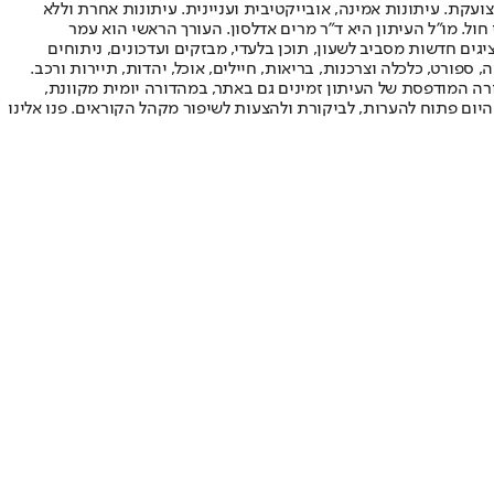
ועקת. עיתונות אמינה, אובייקטיבית ועניינית. עיתונות אחרת וללא
עור החשיפה הגבוה ביותר בימי חול. מו"ל העיתון היא ד"ר מרים אדלסון. העורך הראשי הוא עמר
 והעורך המייסד הוא עמוס רגב. אתרי האינטרנט של "ישראל היום" בעברית ובאנגלית, כמו כן היישומונים (אפליקציות) לאנדרואיד ול-iOS, מציגים חדשות מסביב לשעון, תוכן בלעדי, מבזקים ועדכונים, ניתוחים
, ספורט, כלכלה וצרכנות, בריאות, חיילים, אוכל, יהדות, תיירות ורכב.
דורה המודפסת של העיתון זמינים גם באתר, במהדורה יומית מקוונת,
היום פתוח להערות, לביקורת ולהצעות לשיפור מקהל הקוראים. פנו אלינו