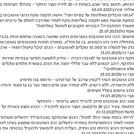
הנוסע, תושב באר שבע בשנות ה-20 לחייו נעצר ונחקר • במהלך העימות שהתפתח בין השניים הוא הטיח בנהג קללות גזעניות, שלף אקדח ואיים ברצח • הנהג, נפגע חרדה, פונה להמשך קבלת טיפול רפואי בבית החולים
איליה יגורוב
05.09.2023
"אנחנו סובלים מאלימות על בסיס יומי": אישה תקפה פקח ונהגי אוטובוס ב
נוסעת פגועת נפש תקפה באלימות פקח לאחר שסירבה לשלם על כרטיס הנ
ומשרד התחבורה? הבטיחו תקציבים לטיפול באלימות"
אסף גולן
25.07.2023
אישום: הכה נהג אוטובוס באגרופים וניפץ שמשה בטענה שחסם אותו בכבי
בתחילה חנה נהג הקטנוע, בן 56 מת"א, במפרץ תח
נזק של למעלה מ־10,000 שקלים לאוטובוס • הנהג קיבל טיפול רפואי • ארגון נהגי האוטובוסים: "אסור שדם הנהגים יהיה הפקר"
אבי כהן
13.03.2023
תקף נהג אוטובוס עד לאובדן הכרה - ונידון לתשעה חודשי עבודות שירות
התוקף, רוכב קטנוע ללא עבר פלילי יפצה את הנהג בעשרת אלפים שקלים •
אלא אימפולסיבי"
אבי כהן
23.02.2023
נהג אוטובוס העיר לקטין שרכב על קורקינט - ורוסס בגז מדמיע
ללא תיאוריה, ללא
כתב אישום בשלל סעיפים
אבי כהן
19.01.2023
צפו: נהג אוטובוס סירב להוריד נוסע ברמזור - והותקף
החשוד, צעיר כבן 28 מיקנעם, נעצר והובא לחקירה • הנהג נפצע באורח קל ונזקק לטיפול רפואי • המשטרה: "לא נקבל תקיפת משרתי ציבור"
מישל מכול
01.12.2022
"הייתי בטוח שאני הולך למות": הנהג שהותקף באבנים ליד ירושלים משחזר
יממה לאחר ההתפרעויות במזרח ירושלים, נהג האוטובוס שנפצע בעינו לאח
תושיית הנהג והיותו נהג וותיק, הצליח הנהג להמשיך ולהוביל בבטחה את 
חנן גרינווד
,
יורי ילון
21.10.2022