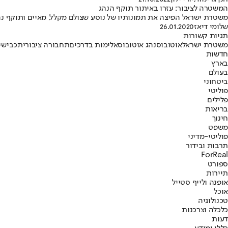
המשטרה לציבור: עזרו באיתור תוקף הנהג
משטרת ישראל הפיצה את תמונותיו של נוסע שצולם מקלל, מאיים ותוקף נה
שלומי דיאז
26.01.2020
תגיות קשורות
משטרת ישראל
אוטובוס
נהג אוטובוס
אלימות בדרכים
תחבורה ציבורית
כבישים
חדשות
בארץ
בעולם
ביטחוני
פוליטי
פלילים
בריאות
חינוך
משפט
פוליטי-מדיני
תרבות ובידור
ForReal
ספורט
תיירות
אופנה ולייף סטייל
אוכל
טכנולוגיה
כלכלה וצרכנות
דעות