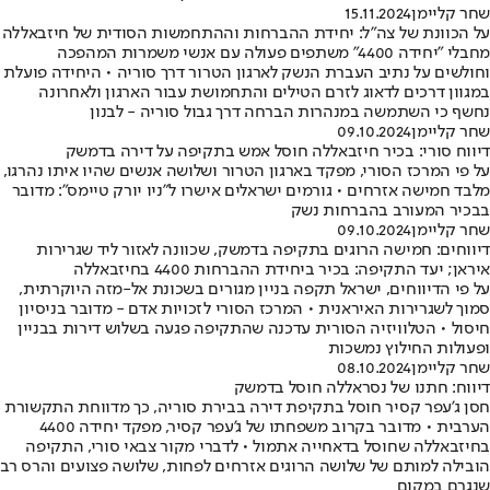
שחר קליימן
15.11.2024
על הכוונת של צה"ל: יחידת ההברחות וההתחמשות הסודית של חיזבאללה
מחבלי "יחידה 4400" משתפים פעולה עם אנשי משמרות המהפכה
וחולשים על נתיב העברת הנשק לארגון הטרור דרך סוריה • היחידה פועלת
במגוון דרכים לדאוג לזרם הטילים והתחמושת עבור הארגון ולאחרונה
נחשף כי השתמשה במנהרות הברחה דרך גבול סוריה - לבנון
שחר קליימן
09.10.2024
דיווח סורי: בכיר חיזבאללה חוסל אמש בתקיפה על דירה בדמשק
על פי המרכז הסורי, מפקד בארגון הטרור ושלושה אנשים שהיו איתו נהרגו,
מלבד חמישה אזרחים • גורמים ישראלים אישרו ל"ניו יורק טיימס": מדובר
בבכיר המעורב בהברחות נשק
שחר קליימן
09.10.2024
דיווחים: חמישה הרוגים בתקיפה בדמשק, שכוונה לאזור ליד שגרירות
איראן; יעד התקיפה: בכיר ביחידת ההברחות 4400 בחיזבאללה
על פי הדיווחים, ישראל תקפה בניין מגורים בשכונת אל-מזה היוקרתית,
סמוך לשגרירות האיראנית • המרכז הסורי לזכויות אדם - מדובר בניסיון
חיסול • הטלוויזיה הסורית עדכנה שהתקיפה פגעה בשלוש דירות בבניין
ופעולות החילוץ נמשכות
שחר קליימן
08.10.2024
דיווח: חתנו של נסראללה חוסל בדמשק
חסן ג'עפר קסיר חוסל בתקיפת דירה בבירת סוריה, כך מדווחת התקשורת
הערבית • מדובר בקרוב משפחתו של ג'עפר קסיר, מפקד יחידה 4400
בחיזבאללה שחוסל בדאחייה אתמול • לדברי מקור צבאי סורי, התקיפה
הובילה למותם של שלושה הרוגים אזרחים לפחות, שלושה פצועים והרס רב
שנגרם במקום