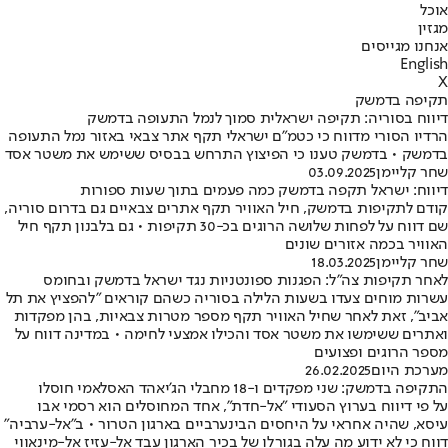
אוכל
מגזין
אנחנו מגייסים
English
X
תקיפה בדמשק
דיווח בסוריה: תקיפה ישראלית סמוך לנמל התעופה בדמשק
הרדיו הסורי מדווח כי כטמ"ם ישראלי תקף אתר צבאי באזור נמל התעופה
בדמשק • בדמשק טענו כי הפיצוץ התרחש בבסיס ששימש את משטר אסד
שחר קליימן
03.09.2025
דיווח: ישראל תקפה בדמשק כמה פעמים בתוך שעות ספורות
קודם לתקיפות בדמשק, חיל האוויר תקף אתרים צבאיים גם בדרום סוריה,
שם דווח על לפחות שלושה הרוגים בכ-30 תקיפות • גם בלבנון תקף חיל
האוויר בכמה אזורים שונים
שחר קליימן
18.03.2025
לאחר תקיפות צה"ל: הפגנות ספונטניות נגד ישראל בדמשק ובחומס
עשרות מוחים צעדו בשעות הלילה בסוריה כשהם קוראים "להפציץ את תל
אביב", זאת לאחר שחיל האוויר תקף מספר מטרות צבאיות, בהן מפקדות
ואתרים ששימשו את משטר אסד והכילו אמצעי לחימה • במדינה דווח על
מספר הרוגים ופצועים
מערכת היום
26.02.2025
התקיפה בדמשק: שני מפקדים ו-18 מחבלי הג'יאהד האסלאמי חוסלו
על פי דיווח בערוץ הסעודי "אל-חדת", אחד המחוסלים הוא רסמי אבו
עיסא, שהיה אחראי על היחסים הבינערביים בארגון הטרור • ב"אל-ערביה"
דווח כי לא ידוע מה עלה בגורלו של בכיר הארגון עבד אל-עזיז אל-מינאווי