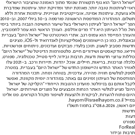
"ישראל היום" הוא גוף תקשורת שנוסד מתוך האמונה שהציבור הישראלי
ראוי לעיתונות טובה יותר, מאוזנת יותר ומדויקת יותר. עיתונות שמדברת
ולא צועקת. עיתונות אמינה, אובייקטיבית ועניינית. עיתונות אחרת וללא
תשלום. המהדורה המודפסת הראשונה פורסמה ב-30 ביולי 2007, וב-2010
הפך "ישראל היום" לעיתון הישראלי בעל שיעור החשיפה הגבוה ביותר בימי
חול. מו"ל העיתון היא ד"ר מרים אדלסון. העורך הראשי הוא עמר לחמנוביץ,
והעורך המייסד הוא עמוס רגב. אתרי האינטרנט של "ישראל היום" בעברית
ובאנגלית, כמו כן היישומונים (אפליקציות) לאנדרואיד ול-iOS, מציגים
חדשות מסביב לשעון, תוכן בלעדי, מבזקים ועדכונים, ניתוחים ופרשנויות,
וידיאו, פודקאסטים ושידורים חיים. פלטפורמות הדיגיטל של "ישראל היום"
כוללות ערוצי חדשות ודעות, תרבות ובידור, לייף סטייל, טכנולוגיה, ספורט,
כלכלה וצרכנות, בריאות, חיילים, אוכל, יהדות, תיירות ורכב. ב-2021 עלו
לאוויר האתר החדש והיישומון החדש של "ישראל היום" בעברית, במטרה
לספק לגולשים חוויה מהירה, עדכנית, בטוחה ונוחה. תכני המהדורה
המודפסת של העיתון זמינים גם באתר, במהדורה יומית מקוונת, ואפשר
לקבל אותם גם בניוזלטר. מועדון ההטבות הייחודי "הקליקה של ישראל
היום" מציע לגולשי האתר הנחות ומבצעים על מוצרים ושירותים. ישראל
היום פתוח להערות, לביקורת ולהצעות לשיפור מקהל הקוראים. פנו אלינו
במייל hayom@israelhayom.co.il.
יום ראשון, 28.6.2026
י"ג בתמוז תשפ"ו
חדשות
דעות
ספורט
ForReal
תרבות ובידור