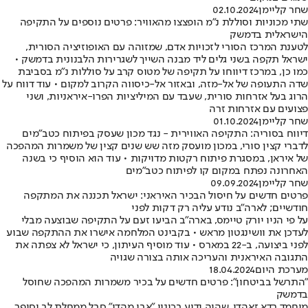
שחר קליימן
02.10.2024
שתי מכוניות וסוללת נ"מ הופצצו מהאוויר: פרטים נוספים על התקיפה
הישראלית בדמשק
לטענת המרכז הסורי לזכויות אדם, שמזוהה עם האופוזיציה הסורית,
ישראל תקפה בשני גלים ליד מבנה השייך לשגרירות הלבנונית בדמשק •
כמו כן, במרכז דיווחו על תקיפה של מטוס קרב על סוללות נ"מ בסביבת
שדה התעופה של אל-מזה, ובאזור אל-כיסווה הקרוב למקום • עוד דווח על
הרוג בעל אזרחות סורית, שעבד עם המיליציות הפרו-איראניות, ושני
פצועים עם אזרחות זרה
שחר קליימן
01.10.2024
דיווח בסוריה: התקיפה האווירית - נגד מכון שעסק בפיתוח כטב"מים
לדברי קצין סורי, במכון מועסק מזה שש שנים קצין של משמרות המהפכה
של איראן, במסגרת פיתוח רקטות מדויקות • עוד הוא הוסיף כי בשנה
האחרונה נפתח במקום קו לפיתוח כטב"מים
שחר קליימן
09.09.2024
פרטים חדשים על חיסול הבכיר האיראני: ישראל תכננה את המתקפה
חודשיים; לארה"ב נודע עליה רק דקות לפני
על פי הניו יורק טיימס, בארה"ב הביעו זעם על התקיפה שבוצעה מבלי
לעדכן את וושינגטון מראש • בקבינט המלחמה אישרו את ההתקפה שבוע
לפני ביצועה, ב-22 במארס • עוד מוסיף העיתון, כי ישראל לא צפתה את
התגובה האיראנית והעריכה אותה בצורה שגויה
מערכת היום
18.04.2024
"התרשל בביטחון": פרטים חדשים על בכיר משמרות המהפכה שחוסל
בדמשק
מוחמד רדא זאהדי, שהיה ידוע בכינוי "אבו מהדי" סבל ממחלת לב וסיפר