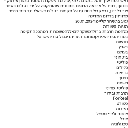
ראש המודיעין חוסל בתגובה לתקיפה נגד מפקדת המוסד בצפון עיראק •
בנוסף, דווח על ארבעה הרוגים במכונית שהותקפה על ידי כטב"מ באזור
צור בלבנון, ובמקביל דווח גם על תקיפת כטב"מ ישראלי נגד בית בכפר
מרווחין בדרום המדינה
נטע בר
,
שחר קליימן
20.01.2024
תגיות קשורות
מלחמת חרבות ברזל
דמשק
חיזבאללה
משמרות המהפכה
תקיפה
בסוריה
סוריה
איראן
מוחמד רזא זהדי
גבול סוריה
ישראל
חדשות
בארץ
בעולם
ביטחוני
פוליטי
פלילים
בריאות
חינוך
משפט
פוליטי-מדיני
תרבות ובידור
ForReal
ספורט
תיירות
אופנה ולייף סטייל
אוכל
טכנולוגיה