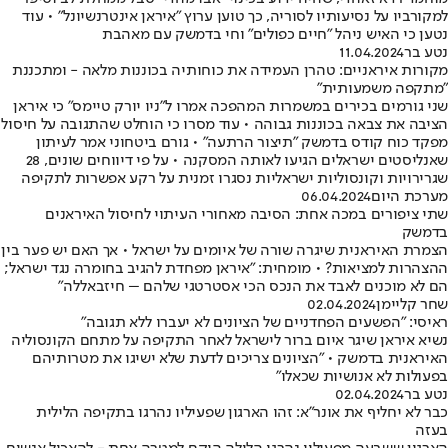
למקורביו על נסיעותיו לסוריה, כך טוען ערוץ "איראן אינטרנשיונל" • עוד
נטען כי האיש ניהל "חיים כפולים" וחי בדמשק עם מאהבת
נטע בר
11.04.2024
מקורות איראניים: טהרן העמידה את כוחותיה בכוננות מלאה - ומתכננת
"מתקפה משמעותית"
שני גורמים בכירים במשמרות המהפכה אמרו ל"ניו יורק טיימס" כי איראן
הציבה את צבאה בכוננות גבוהה • עוד מסרו כי הוחלט שהתגובה על חיסול
מפקד כוח קודס בדמשק "תיצור הרתעה" • גורם ביטחוני אמר לעיתון
שאנליסטים ישראלים הגיעו לאותה המסקנה • על פי דיווחים שונים, 28
שגרירויות וקונסוליות ישראליות נסגרו זמנית על רקע אפשרות לתקיפה
מערכת היום
06.04.2024
שתי ציפורים במכה אחת: הסיבה מאחורי העיתוי לחיסול האיראנים
בדמשק
הצמרת האיראנית שיגרה שורה של איומים על ישראל • אך האם יש פער בין
ההצהרות למציאות? • מומחית: "איראן מפחדת להגיב בחומרה נגד ישראל;
הם לא מוכנים לאבד את הנכס הכי אסטרטגי שלהם – חיזבאללה"
שחר קליימן
02.04.2024
ראיסי: "הפשעים הפחדניים של הציונים לא יעברו ללא תגובה"
נשיא איראן שיגר איום ברור לישראל לאחר התקיפה על מתחם הקונסוליה
האיראנית בדמשק • "הציונים צריכים לדעת שלא ישיגו את מטרותיהם
בפעולות לא אנושיות שכאלו"
נטע בר
02.04.2024
כבר לא יחליף את אונר"א: זהו הארגון שפעיליו נהרגו בתקיפה הלילית
בעזה