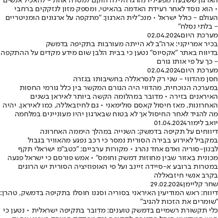
הארגון ששבעה מפעיליו נהרגו הלילה הוקם למטרה אחת - להאכיל אנשים
• הוא נוסד לאחר רעידת האדמה בהאיטי, ומספק מזון לנזקקים ברחבי
העולם - כולל ישראל • מנכ"לית הארגון: "מתקפה על ארגונים הומניטריים
- בלתי נסלח"
מערכת היום
02.04.2024
בכיר אמריקני: ארה"ב לא הייתה מעורבות בתקיפה בדמשק
בדיווח באתר "אקסיוס" נטען כי בבית הלבן שום מידע מקדים על ההתקפה
- כך על פי אותו גורם
מערכת היום
02.04.2024
חסן מהדווי - שני רק לנסראללה בחשיבותו בגזרה
במערכה הנוכחית, מהדווי היה הגורם המקשר בין כלל גורמי החסות
האיראנים בזירה • מדובר במהלומה הקשה ביותר לאיראן בשנים
האחרונות, מאז חיסול קאסם סולימאני • גם לחיזבאללה, כמו לאיראן, יהיה
מה להגיד לאחר החיסול אך לא בטוח שבארגון יהיו מעוניינים במלחמה
יואב לימור
01.04.2024
דיווחים על תקיפה בדמשק: השנייה במהלך היממה האחרונה
במקביל לאירוע בבירה הסורית נמסר כי רכב נפגע מהאוויר בגבול
לבנון-סוריה ואדם אחד נהרג • מקורות ערביים: "כטב"מ ישראלי תקף
מכונית באזור שבין מחוזות דמשק וחומס" • אמש פורסם כי ישראל פגעה
במטרות ברובע א-סיידה זיינב ועל פי האופוזיציה הסורית יש הרוגים
בקרב אנשי חיזבאללה
שחר קליימן
29.02.2024
דיווח: ראש המודיעין האיראני בסוריה וסגנו חוסלו בתקיפה בדמשק, טהרן:
"שומרים את הזכות להגיב"
כלי תקשורת רשמיים בדמשק טוענים: מדובר בתקיפה ישראלית • נטען כי