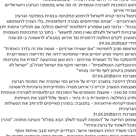
ראש הסוכנות לאנרגיה אטומית: זה מה שיש במסמכי הגרעין הישראליים
שבידי איראן
רפאל גרוסי קורא לישראל להימנע מתקיפה צבאית במתקני הגרעין
האיראניים • "אנחנו מתייחסים בצורה דיפלומטית, בלי הצורך להשתמש
בכוח" • גרוסי טען שפתרון דיפלומטי "מיושם כהלכה עם תהליכי אימות יתן
ערבויות לישראל ולעולם שאין ממה לחשוש" • בתוך כך מתכוונות מעצמות
המערב לקדם החלטה דרמטית נגד איראן בסבא"א לראשונה ב-20 שנה
דודי קוגן
09.06.2025
טראמפ מגיב לחמינאי: "אם יעשירו אורניום - נעשה את זה בדרך האחרת"
האיום הישיר מגיע יומיים אחרי שחמינאי דחה את הדרישה האמריקנית
להפסקה של כל העשרת אורניום • הוא טען שההצעה "נוגדת את עקרונות
הרפובליקה האסלאמית" • חמינאי תקף את ישראל וארה"ב: "ישראל לא
תספק ביטחון לאף מדינה באזור"
מערכת היום
07.06.2025
מהלך דרמטי: במערב יכריזו על איראן כמי שהפרה את הסכמי הגרעין
מעצמות המערב יכריזו כי איראן מפרה התחייבויות גרעיניות לראשונה
מזה 20 שנה • מועצת הנאמנים של הסוכנות הבינלאומית לאנרגיה אטומית
תדון בהחלטה היסטורית ב-9 ביוני • הצעד עלול לסבך את השיחות
האמריקניות-איראניות • בתגובה: בטהרן מאיימים להרחיב את הפעילות
הגרעינית
מערכת היום
31.05.2025
עומאן הודיעה על "הסכמה לעבור לשלב הבא במו"מ" והציגה מתווה: "טהרן
תוכל לשמור על גרעין אזרחי"
דובר משרד החוץ העומאני אישר: הצדדים יקיימו סבב שיחות נוסף