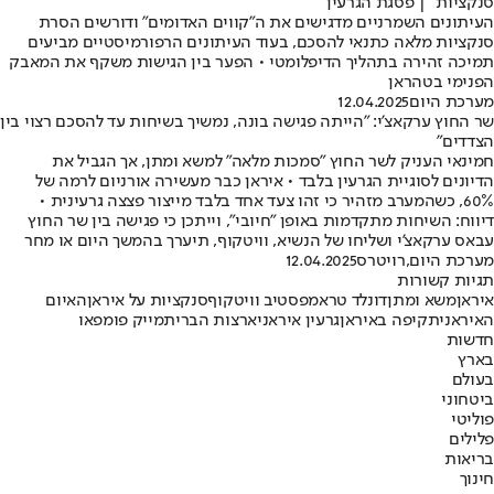
סנקציות" | פסגת הגרעין
העיתונים השמרניים מדגישים את ה"קווים האדומים" ודורשים הסרת
סנקציות מלאה כתנאי להסכם, בעוד העיתונים הרפורמיסטיים מביעים
תמיכה זהירה בתהליך הדיפלומטי • הפער בין הגישות משקף את המאבק
הפנימי בטהראן
מערכת היום
12.04.2025
שר החוץ ערקאצ'י: "הייתה פגישה בונה, נמשיך בשיחות עד להסכם רצוי בין
הצדדים"
חמינאי העניק לשר החוץ "סמכות מלאה" למשא ומתן, אך הגביל את
הדיונים לסוגיית הגרעין בלבד • איראן כבר מעשירה אורניום לרמה של
60%, כשהמערב מזהיר כי זהו צעד אחד בלבד מייצור פצצה גרעינית •
דיווח: השיחות מתקדמות באופן "חיובי", וייתכן כי פגישה בין שר החוץ
עבאס ערקאצ'י ושליחו של הנשיא, וויטקוף, תיערך בהמשך היום או מחר
מערכת היום
,
רויטרס
12.04.2025
תגיות קשורות
איראן
משא ומתן
דונלד טראמפ
סטיב וויטקוף
סנקציות על איראן
האיום
האיראני
תקיפה באיראן
גרעין איראני
ארצות הברית
מייק פומפאו
חדשות
בארץ
בעולם
ביטחוני
פוליטי
פלילים
בריאות
חינוך