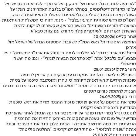
"לא יהיה לטובתכם": האיום של וויטקוף על איראן - לשביעות רצון ישראל
על פי מקורות דיפלומטים, במהלך המו"מ בז'נבה האמריקנים העלו על
השולחן את תוכנית הטילים הבליסטיים והמשלחת האיראנית הדפה:
"המו"מ מוקדש לסוגיית הגרעין בלבד" • מנגד, דווח כי המשלחת האיראנית
הציעה "ויתורים ראשוניים" בנושא הגרעין, שקשורים לפיקוח, לרמת
העשרת האורניום ולשיתוף פעולה מחודש עם צוות סבא"א
שחר קליימן
20.02.2026
החמצה היסטורית? ראש המל"ל לשעבר: הפספוס הגדול של ישראל מול
איראן
פרופ' עוזי ארד בכנס: "לא הצלחנו לגייס ב-2010 את ארה"ב למשימה" • על
מבצע "עם כלביא" אמר: "לא פתר את הבעיה לגמרי" • וגם: מה יעשה
טראמפ?
רועי בית לוי
28.01.2026
בשווי 25 מיליארד דולרים: עסקת גרעין ענקית בין איראן לרוסיה
סוכנות הידיעות האיראנית דיווחה כי טהרן ומוסקבה סיכמו על בניית
ארבעה כורים • החברה הרוסית "רוסאטום" מסרה מצידה כי מדובר במזכר
הבנות להקמת כורים קטנים
דודי קוגן
26.09.2025
סתר את טראמפ על איראן ופוטר: מזכיר ההגנה מדיח את ראש סוכנות
המודיעין הצבאית האמריקנית
לוטננט גנרל ג'פרי קרוז פוטר על ידי מזכיר ההגנה הגסת' לאחר שהערכת
מודיעין של סוכנותו טענה שהתקיפות באיראן החזירו את התוכנית
הגרעינית רק כמה חודשים אחורה • הבית הלבן גינה את ההערכה וכינה
אותה "שגויה לחלוטין" • מחוקקים דמוקרטים: "החלטה פוליטית"
מערכת היום
23.08.2025