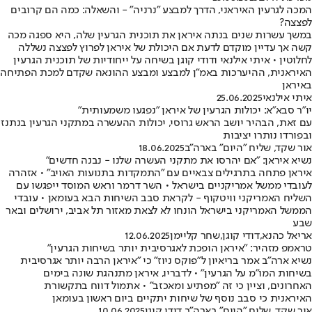
המכה לגרעין האיראני, הדרך למבצע "נרניה" - והשאלה: כמה הם קרובים
לפצצה?
במשך עשרות שנים בנתה איראן את תוכנית הגרעין שלה, היא ספגה מכה
קשה אך עדיין מוקדם לדעת אם היכולת של איראן לפרוץ לפצצה נשללה
לחלוטין • איתי אילנאי ודודי קוגן בשיחה על ייחודיות של תוכנית הגרעין
האיראנית, ההיערכות באמ"ן למבצע ומבצע ההונאה שקדם למכת הפתיחה
באיראן
איתי אילנאי
25.06.2025
יו"ר סבא"א: יכולות הגרעין של איראן "נפגעו משמעותית"
עם זאת, הבהיר יושב הראש גרוסי, יכולות ההעשרה במתקני הגרעין בנתנז
ובפורדו נותרו יציבות
אור שקד, שליח "היום" בארה"ב
18.06.2025
נשיא איראן: "אם יהרסו את מתקני העשרה שלנו - נבנה חדשים"
איראן פתחה בתרגילים צבאיים עם "התמקדות בתנועות האויב" • אזהרה
לעובדי ממשל אמריקניים בישראל • השר דרמר וראש המוסד ייפגשו עם
השליח האמריקני וויטקוף - לקראת סבב השיחות הבא בעומאן • עובדי
הממשל האמריקני בישראל הונחו לא לצאת מאזור תל אביב, ירושלים ובאר
שבע
אריאל כהנא
,
דודי קוגן
,
שחר קליימן
12.06.2025
טראמפ מזהיר: "איראן הופכת לאגרסיבית יותר בשיחות הגרעין"
נשיא ארה"ב אמר בריאיון ל"פוקס ניוז" כי "איראן הרבה יותר אגרסיבית
בשיחות המו"מ על הגרעין" • לדבריו, איראן מתנהגת שונה בימים
האחרונים, וציין כי זה "מפתיע ומאכזב" • אתמול דווח בתקשורת
האיראנית כי סבב נוסף של שיחות יתקיים ביום ראשון בעומאן
אור שקד, שליח "היום" בארה"ב
,
דודי קוגן
10.06.2025