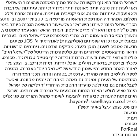
"ישראל היום" הוא גוף תקשורת שנוסד מתוך האמונה שהציבור הישראלי
ראוי לעיתונות טובה יותר, מאוזנת יותר ומדויקת יותר. עיתונות שמדברת
ולא צועקת. עיתונות אמינה, אובייקטיבית ועניינית. עיתונות אחרת וללא
תשלום. המהדורה המודפסת הראשונה פורסמה ב-30 ביולי 2007, וב-2010
הפך "ישראל היום" לעיתון הישראלי בעל שיעור החשיפה הגבוה ביותר בימי
חול. מו"ל העיתון היא ד"ר מרים אדלסון. העורך הראשי הוא עמר לחמנוביץ,
והעורך המייסד הוא עמוס רגב. אתרי האינטרנט של "ישראל היום" בעברית
ובאנגלית, כמו כן היישומונים (אפליקציות) לאנדרואיד ול-iOS, מציגים
חדשות מסביב לשעון, תוכן בלעדי, מבזקים ועדכונים, ניתוחים ופרשנויות,
וידיאו, פודקאסטים ושידורים חיים. פלטפורמות הדיגיטל של "ישראל היום"
כוללות ערוצי חדשות ודעות, תרבות ובידור, לייף סטייל, טכנולוגיה, ספורט,
כלכלה וצרכנות, בריאות, חיילים, אוכל, יהדות, תיירות ורכב. ב-2021 עלו
לאוויר האתר החדש והיישומון החדש של "ישראל היום" בעברית, במטרה
לספק לגולשים חוויה מהירה, עדכנית, בטוחה ונוחה. תכני המהדורה
המודפסת של העיתון זמינים גם באתר, במהדורה יומית מקוונת, ואפשר
לקבל אותם גם בניוזלטר. מועדון ההטבות הייחודי "הקליקה של ישראל
היום" מציע לגולשי האתר הנחות ומבצעים על מוצרים ושירותים. ישראל
היום פתוח להערות, לביקורת ולהצעות לשיפור מקהל הקוראים. פנו אלינו
במייל hayom@israelhayom.co.il.
יום שני, 27.4.2026
י' באייר תשפ"ו
חדשות
דעות
ספורט
ForReal
תרבות ובידור