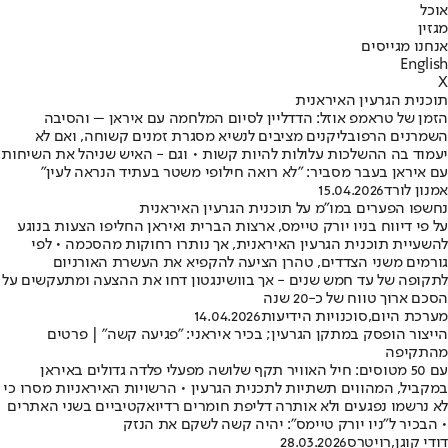
אוכל
מגזין
אנחנו מגייסים
English
X
תוכנית הגרעין האיראנית
הזמן של טראמפ אוזל: הדדליין לסיום המלחמה עם איראן – והסיבה
השמרנים הרפובליקנים מציבים לנשיא מסגרת זמנים קשוחה, ואם לא
יעמוד בה ההשלכות עלולות להיות קשות • וגם - האיש שניהל את השיחות
עם איראן בעבר מסביר: "לא רואה חילופי משטר בעתיד הנראה לעין"
אמנון לורד
15.04.2026
נחשפו הפערים במו"מ על תוכנית הגרעין האיראנית
על פי דיווח בניו יורק טיימס, ארצות הברית ואיראן החליפו הצעות בנוגע
להשעיית תוכנית הגרעין האיראנית, אך נותרו רחוקות מהסכמה • לפי
גורמים משני הצדדים, טהרן הציעה להקפיא את העשרת האורניום
לתקופה של עד חמש שנים - אך בוושינגטון דחו את ההצעה ומתעקשים על
הסכם ארוך טווח של כ-20 שנה
מערכת היום
,
סוכנויות הידיעות
14.04.2026
הייצור הופסק במתקן הגרעין; בכיר איראני: "פגיעה קשה" | פרטים
מהתקיפה
עם 50 מטוסים: חיל האוויר תקף שלושה מפעלי פלדה גדולים באיראן
במקביל, המהווים תשתיות לתכנית הגרעין • הרשויות האיראניות מסרו כי
לא נרשמו נפגעים ולא אותרה דליפת חומרים רדיואקטיביים בשני האתרים
• הבכיר ל"ניו יורק טיימס": יהיה קשה לשקם את הנזק
דודי קוגן
,
רויטרס
28.03.2026