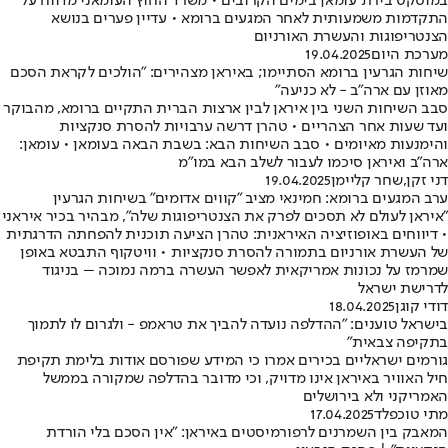
במוסקט בירת עומאן בימים הקרובים • משרד החוץ העומאני מדווח על
התקדמות משמעותית לאחר המגעים ברומא • עדיין פערים בנושא
הצנטריפוגות והעשרת האורניום
מערכת היום
19.04.2025
שיחות הגרעין ברומא הסתיימו; באיראן מצהירים: "הולכים לקראת הסכם
מאוזן עם ארה"ב - לא כניעה"
סבב השיחות השני בין איראן לבין ארצות הברית התקיים ברומא, מהבוקר
ועד שעות אחר הצהריים • טהרן דרשה ערבויות להסרת סנקציות
והימנעות מאיומים • סבב השיחות הבא: בשבת הבאה בעומאן • עומאן:
ארה"ב ואיראן סיכמו לעבור לשלב הבא במו"מ
דני זקן
,
שחר קליימן
19.04.2025
ערב המגעים ברומא: חמינאי מציב "קווים אדומים" בשיחות הגרעין
"איראן לעולם לא תסכים לפרק את הצנטריפוגות שלה", מבהיר בכיר איראני
• דיווחים באופוזיציה האיראנית: טהרן הציעה תוכנית להפחתה הדרגתית
של העשרת אורניום בתמורה להסרת סנקציות • וויטקוף התבטא באופן
שמרמז על נכונות אמריקאית לאפשר העשרה ברמה נמוכה – בניגוד
לדרישת ישראל
דודי קוגן
18.04.2025
בישראל טוענים: "ההדלפה נועדה להביך את טראמפ - ולגרום לו לתמוך
בתקיפה צבאית"
גורמים ישראליים בכירים אמרו כי המידע שפורסם אודות בלימת תקיפת
חיל האוויר באיראן אינו מדויק, וכי מדובר בהדלפה שמקורה בממשל
האמריקני ולא בירושלים
מתי טוכפלד
17.04.2025
המאבק בין השמרנים לרפורמיסטים באיראן: "אין הסכם בלי הורדת