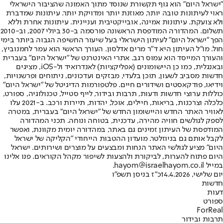
"ישראל היום" הוא גוף תקשורת שנוסד מתוך האמונה שהציבור הישראלי
ראוי לעיתונות טובה יותר, מאוזנת יותר ומדויקת יותר. עיתונות שמדברת
ולא צועקת. עיתונות אמינה, אובייקטיבית ועניינית. עיתונות אחרת וללא
תשלום. המהדורה המודפסת הראשונה פורסמה ב-30 ביולי 2007, וב-2010
הפך "ישראל היום" לעיתון הישראלי בעל שיעור החשיפה הגבוה ביותר בימי
חול. מו"ל העיתון היא ד"ר מרים אדלסון. העורך הראשי הוא עמר לחמנוביץ,
והעורך המייסד הוא עמוס רגב. אתרי האינטרנט של "ישראל היום" בעברית
ובאנגלית, כמו כן היישומונים (אפליקציות) לאנדרואיד ול-iOS, מציגים
חדשות מסביב לשעון, תוכן בלעדי, מבזקים ועדכונים, ניתוחים ופרשנויות,
וידיאו, פודקאסטים ושידורים חיים. פלטפורמות הדיגיטל של "ישראל היום"
כוללות ערוצי חדשות ודעות, תרבות ובידור, לייף סטייל, טכנולוגיה, ספורט,
כלכלה וצרכנות, בריאות, חיילים, אוכל, יהדות, תיירות ורכב. ב-2021 עלו
לאוויר האתר החדש והיישומון החדש של "ישראל היום" בעברית, במטרה
לספק לגולשים חוויה מהירה, עדכנית, בטוחה ונוחה. תכני המהדורה
המודפסת של העיתון זמינים גם באתר, במהדורה יומית מקוונת, ואפשר
לקבל אותם גם בניוזלטר. מועדון ההטבות הייחודי "הקליקה של ישראל
היום" מציע לגולשי האתר הנחות ומבצעים על מוצרים ושירותים. ישראל
היום פתוח להערות, לביקורת ולהצעות לשיפור מקהל הקוראים. פנו אלינו
במייל hayom@israelhayom.co.il.
יום שלישי, 14.4.2026
כ"ז בניסן תשפ"ו
חדשות
דעות
ספורט
ForReal
תרבות ובידור