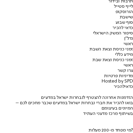
תרבות ובידור
לייף סטייל
הורוסקופ
שישבת
סוף שבוע
כדאי להכיר
סיפור המשק הישראלי
נדל"ן
ראשי
זמני כניסת וצאת השבת
מידע כללי
זמני כניסת וצאת שבת
ראשי
צרו קשר
מדיניות פרטיות
Hosted by SPD
כדאי
להכיר
הזדמנות אחרונה להצטרף לנבחרות ישראל במדעים
בואו להכיר את חברי נבחרות ישראל במדעים שכבר מחכים לכם –
המיונים בעיצומם
בשיתוף מרכז מדעני העתיד
מי מפחד מ-200 מעלות?