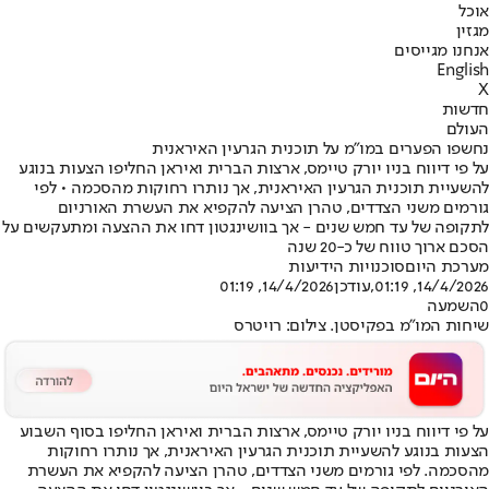
אוכל
מגזין
אנחנו מגייסים
English
X
חדשות
העולם
נחשפו הפערים במו"מ על תוכנית הגרעין האיראנית
על פי דיווח בניו יורק טיימס, ארצות הברית ואיראן החליפו הצעות בנוגע
להשעיית תוכנית הגרעין האיראנית, אך נותרו רחוקות מהסכמה • לפי
גורמים משני הצדדים, טהרן הציעה להקפיא את העשרת האורניום
לתקופה של עד חמש שנים - אך בוושינגטון דחו את ההצעה ומתעקשים על
הסכם ארוך טווח של כ-20 שנה
מערכת היום
סוכנויות הידיעות
14/4/2026, 01:19
,עודכן
14/4/2026, 01:19
0
השמעה
שיחות המו"מ בפקיסטן. צילום: רויטרס
על פי דיווח בניו יורק טיימס, ארצות הברית ואיראן החליפו בסוף השבוע
הצעות בנוגע להשעיית תוכנית הגרעין האיראנית, אך נותרו רחוקות
מהסכמה. לפי גורמים משני הצדדים, טהרן הציעה להקפיא את העשרת