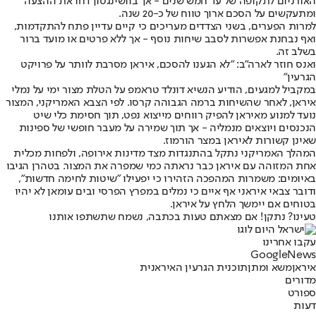
האורניום לתקופה של עד חמש שנים - אך בוושינגטון דחו את ההצעה
ומתעקשים על הסכם ארוך טווח של כ-20 שנה.
למרות הפערים, בשני הצדדים מעריכים כי קיים עדיין פתח להתקדמות,
ואף נבחנת אפשרות לסבב שיחות נוסף - אך ללא פרטים או מועד ברור
בשלב זה.
ואנס חוזר לארה"ב: "לא הגענו להסכם, איראן מסרבת לוותר על פרויקט
הגרעין"
במקביל למגעים, הודיע הנשיא דונלד טראמפ על הטלת מצור ימי על נמלי
איראן, לאחר שהשיחות ברמה הגבוהה קרסו. לפי הצבא האמריקני, המצור
נועד למנוע מאיראן להפיק רווחים מייצוא נפט, תוך חסימת כלי שיט
הנכנסים ויוצאים מנמליה - אך תוך שמירה על מעבר חופשי של ספינות
שאינן קשורות לאיראן במצר הורמוז.
המהלך האמריקני נתקל בהתנגדות מצד מדינות אירופה, ולפחות מכלית
אחת המזוהה עם איראן כבר נראתה כמי שמפרה את המצור. בטהרן הגיבו
באיומים: משמרות המהפכה הזהירו כי יפעילו "שיטות לחימה חדשות",
ודובר צבאי איראני אף איים כי נמלים במפרץ הפרסי ובים עומאן לא יהיו
בטוחים אם יימשך הלחץ על איראן.
טעינו? נתקן! אם מצאתם טעות בכתבה, נשמח שתשתפו אותנו
עקבו אחרינו
G
o
o
g
l
e
News
איראן
משא ומתן
תוכנית הגרעין האיראנית
מדורים
ספורט
דעות