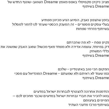
השואב-שוטף החדש של Dreame מציג: ניקיון מקסימלי באפס מאמץ
בשיתוף Dreame
בזמן שהצפון נאבק, הסיוע הגיע מכיוון מפתיע
בעלי עסקים מספרים - זה המענק הכספי שעוזר לנו לחזור למסלול
בשיתוף מזרחי טפחות
נקיון פסח - לא מה שהכרתם
דק במיוחד, עוצמה אדירה ולא מפחד מאף מכשול: שואב האבק שמשנה את
כללי המשחק
בשיתוף Dreame
המקום הכי טוב באיצטדיון - שלכם
המונדיאל עם מסכי Dreame - כמו שעוד לא ראיתם ולא שמעתם
בשיתוף Dreame
הזדמנות אחרונה להצטרף לנבחרות ישראל במדעים
בואו להכיר את חברי נבחרות ישראל במדעים שכבר מחכים לכם –
המיונים בעיצומם
בשיתוף מרכז מדעני העתיד