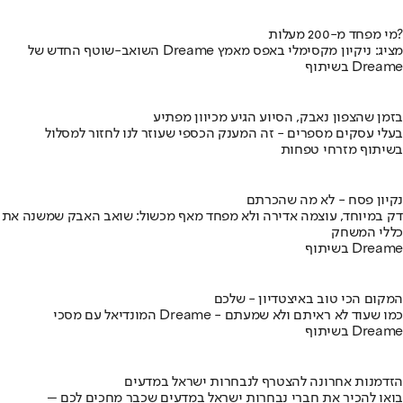
מי מפחד מ-200 מעלות?
השואב-שוטף החדש של Dreame מציג: ניקיון מקסימלי באפס מאמץ
בשיתוף Dreame
בזמן שהצפון נאבק, הסיוע הגיע מכיוון מפתיע
בעלי עסקים מספרים - זה המענק הכספי שעוזר לנו לחזור למסלול
בשיתוף מזרחי טפחות
נקיון פסח - לא מה שהכרתם
דק במיוחד, עוצמה אדירה ולא מפחד מאף מכשול: שואב האבק שמשנה את
כללי המשחק
בשיתוף Dreame
המקום הכי טוב באיצטדיון - שלכם
המונדיאל עם מסכי Dreame - כמו שעוד לא ראיתם ולא שמעתם
בשיתוף Dreame
הזדמנות אחרונה להצטרף לנבחרות ישראל במדעים
בואו להכיר את חברי נבחרות ישראל במדעים שכבר מחכים לכם –