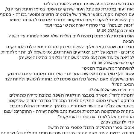
הדג נחש בפרשנות עכשווית וחדשה לספר תהילים
זאת ועוד במסגרת פסטיבל העוד שיתקיים השנה בסימן חגיגת חצי יובל,
עם הפקות מקור, מופעי השקה של אלבומים חדשים ומופעי בכורה • בנוסף
בין האירועים: להקת נקמת הטרקטור תחבור לאנסמבל הפיוט במופע
"זכות הצעקה", ברי סחרוף יארח את שי צברי ועוד
מאיה כהן
18.09.2024
הופ הופ טרללה: מתכון מנצח ליום הולדת שלא ישכח לפחות עד השנה
הבאה
תגידו מה שתגידו, אני אלוף העולם בארגון מסיבות ימי הולדת למרחקים
ארוכים • דווקא על רקע האירועים האחרונים, אין משמח לב יותר מלהודות
לבריאה על עוד שנה (עם סלפי משפחתי ובלונים בהזמנה אישית)
קובי אריאלי
01.08.2024
להשתחרר מהשעבוד הפנימי
עשור חלף מאז נרצחו שלושת הנערים • האחדות באותם ימים והחיבוק
החם שקיבלנו מעם ישראל כולו הם שנתנו לנו כוחות להמשיך ולחיות לצד
הכאב הגדול
בת-גלים שער
17.04.2024
"תפילה לדוד": חפירה במבצר הורקניה חשפה כתובת נדירה מתהילים
פרויקט ראשוני מסוגו התקיים באתר המבודד במדבר יהודה, שמיקומו
בשטח אש צה"לי עם גישה מאתגרת • במהלך החפירות התגלו כתובת
ביוונית מהתקופה הביזנטית וטבעת זהב שלמה זעירה • החוקרים: "עצם
החפירות עלול לעורר את שודדי העתיקות"
יורי ילון
27.09.2023
אופס: ספרי התהילים התגלו כספרי ברית חדשה
מבוכה ברשת הענק מקס סטוק: צרכנים שרכשו ספרי תהילים גילו שבפנים