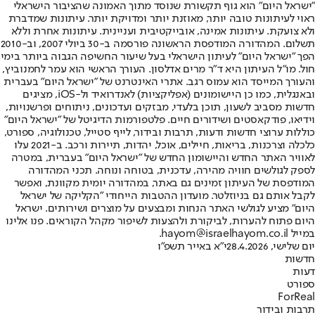
"ישראל היום" הוא גוף תקשורת שנוסד מתוך האמונה שהציבור הישראלי
ראוי לעיתונות טובה יותר, מאוזנת יותר ומדויקת יותר. עיתונות שמדברת
ולא צועקת. עיתונות אמינה, אובייקטיבית ועניינית. עיתונות אחרת וללא
תשלום. המהדורה המודפסת הראשונה פורסמה ב-30 ביולי 2007, וב-2010
הפך "ישראל היום" לעיתון הישראלי בעל שיעור החשיפה הגבוה ביותר בימי
חול. מו"ל העיתון היא ד"ר מרים אדלסון. העורך הראשי הוא עמר לחמנוביץ,
והעורך המייסד הוא עמוס רגב. אתרי האינטרנט של "ישראל היום" בעברית
ובאנגלית, כמו כן היישומונים (אפליקציות) לאנדרואיד ול-iOS, מציגים
חדשות מסביב לשעון, תוכן בלעדי, מבזקים ועדכונים, ניתוחים ופרשנויות,
וידיאו, פודקאסטים ושידורים חיים. פלטפורמות הדיגיטל של "ישראל היום"
כוללות ערוצי חדשות ודעות, תרבות ובידור, לייף סטייל, טכנולוגיה, ספורט,
כלכלה וצרכנות, בריאות, חיילים, אוכל, יהדות, תיירות ורכב. ב-2021 עלו
לאוויר האתר החדש והיישומון החדש של "ישראל היום" בעברית, במטרה
לספק לגולשים חוויה מהירה, עדכנית, בטוחה ונוחה. תכני המהדורה
המודפסת של העיתון זמינים גם באתר, במהדורה יומית מקוונת, ואפשר
לקבל אותם גם בניוזלטר. מועדון ההטבות הייחודי "הקליקה של ישראל
היום" מציע לגולשי האתר הנחות ומבצעים על מוצרים ושירותים. ישראל
היום פתוח להערות, לביקורת ולהצעות לשיפור מקהל הקוראים. פנו אלינו
במייל hayom@israelhayom.co.il.
יום שלישי, 28.4.2026
י"א באייר תשפ"ו
חדשות
דעות
ספורט
ForReal
תרבות ובידור