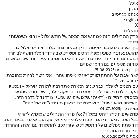
אוכל
מגזין
אנחנו מגייסים
English
X
תהילים
פרק התהילים הזה ממחיש את המסר של חודש אלול - והוא משמעותי
מאוד
בין תשובה מאהבה לאימת הדין, מזמור אחד מלווה את ימי אלול עד
להושענא רבה כמעין מפת דרכים נפשית, שבה דוד המלך חושף לב חרד
ובוטח גם יחד • זהו סוד כוחו של חודש הרחמים והסליחות, שבו נפגשים
כוחות פנימיים עם רחמי שמיים
דן בן שטרית
25.08.2025
לאה שבת על ההתחזקות: "אין לי משהו אחר - אני רוצה להיות מחוברת
לבורא עולם"
עם הפנים למעלה: כבר שנים הזמרת מתקרבת לתורת ישראל - ועכשיו
הקרבה לדת מגיעה לידי ביטוי גם במוזיקה שלה, בשיר חדש שמגיע
מפסוקי תהילים • "ראיתי שלאנשים יש עכשיו צורך גדול בדבר הזה,
בשמחה שיש בשיר", היא מספרת בראיון מיוחד ל"ישראל היום"
מאיה כהן
01.07.2025
מחפשים חיזוק רוחני בממ"ד? אלו פרקי התהילים שמומלץ לקרוא
בצל הצב הביטחוני המורכב והמלחמה מול איראן, הרב שלמה אבינר והרב
דוד סתיו ממליצים על התפילות שיעזרו לכם להתמודד עם הלחץ והחרדה
במרחבים המוגנים
אסף גולן
16.06.2025