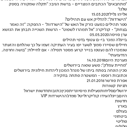
"מתחבאים" הכתבים הנוצריים • ברשת הגיבו: "תקלה שמקורה בספק
שלנו"
אליהו גליל
15.03.2021
"הישרדות": להדליק אש עם תהילים?
ספר תהילים כמעט נזרק אל האש של "הישרדות" • ההפקה: "זה נאמר
בצחוק" • קוז'יקרו: "אל תמהרו לשפוט" • הרשות השנייה תבחן את הנושא
ערן סויסה
05.05.2020
בייגלה נמכר בי-ם עטוף בדפי תהילים
חיילים שסיירו סמוך לשער יפו בעיר העתיקה זעמו על כך שהלחם והזעתר
שנמכרו להם נעטפו בנייר קרוע מספר תפילה • אם לחיילת: "בושה וחרפה,
הזדעזעתי"
מערכת היום
14.10.2018
"מחיית עמלק": פשע שנאה בירושלים
סכין הונחה בפתח ביתו של מנהל המכון ליהדות חילונית בירושלים
וכתובות רוססו • המשטרה פתחה בחקירה
אפרת פורשר
21.01.2016
תגיות קשורות
ירושלים
סליחות
פעילות מיסיונרית
סכין
כתובות
חדשות ישראל
היום
בייגלה
עידו קוז'יקרו
ליטל סמדג'ה
הישרדות VIP
חדשות
בארץ
בעולם
ביטחוני
פוליטי
פלילים