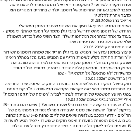
ועדת חקירה לאירועי 7 באוקטובר • אריאל כהנא הסביר לו שאם יראה
מעבר להתבטאויות החריפות של רוטמן, יגלה שבחדרים הסגורים הוא
מדבר אחרת לחלוטין
אריאל כהנא
21.05.2026
העימות החריג בערוץ 14 חשף את השינוי שעובר הימין הישראלי
הגירוש של רוטמן מהשידור של בועז גולן מלמד על הפער שהולך ומעמיק •
בעוד צד אחד "בוחר את המלחמות שלו", הצד השני פועל כזרוע תעמולה
שלא משנה את סדר העדיפויות שלו
עוז סימינובסקי
20.05.2026
פיצוץ באולפן ערוץ 14: המגיש בועז גולן הוריד את שמחה רוטמן מהשידור
יו"ר ועדת החוקה נקלע לעימות חריף עם המגיש בועז גולן במהלך ריאיון
שעסק בחוק הכותל • רוטמן טען כי הפרסומים לפיהם הוא מעכב את
החוק הם שקריים, והריאיון עלה לטונים גבוהים, בסופם הח"כ הורד
מהשידור: "לא מתאים? אל תתראיין" • צפו
דין ברנדשטטר
20.05.2026
חוק פיצול תפקיד היועמ"שית עבר בוועדת החוקה, האופוזיציה החרימה
גם החרדים תמכו בהצבעה לקראת הקריאה הראשונה • ח"כ קריב איים
בפני היועץ המשפטי של הוועדה לעתור לבג"ץ: "רמיסה של תקנון הכנסת"
אילי זילברברג
,
ביני אשכנזי
19.05.2026
הח"כ שעבד הכי קשה - ומי נכח כ-3 שעות בשבוע? | שיאני הכנסת ה-25
בדיקת "היום" חושפת את נתוני העבודה הפרלמנטרית המפתיעים של
הח"כים • דרעי מככב בשלושה שיאים שליליים: פחות מ-3 שעות נוכחות
בשבוע, אפס הופעות בוועדות ואפס חוקים שאושרו • לפיד הגיע לוועדות
13 פעמים בלבד לאורך כל הכהונה • בצד החיובי: כץ הוביל את טבלת