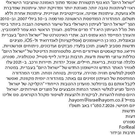
"ישראל היום" הוא גוף תקשורת שנוסד מתוך האמונה שהציבור הישראלי
ראוי לעיתונות טובה יותר, מאוזנת יותר ומדויקת יותר. עיתונות שמדברת
ולא צועקת. עיתונות אמינה, אובייקטיבית ועניינית. עיתונות אחרת וללא
תשלום. המהדורה המודפסת הראשונה פורסמה ב-30 ביולי 2007, וב-2010
הפך "ישראל היום" לעיתון הישראלי בעל שיעור החשיפה הגבוה ביותר בימי
חול. מו"ל העיתון היא ד"ר מרים אדלסון. העורך הראשי הוא עמר לחמנוביץ,
והעורך המייסד הוא עמוס רגב. אתרי האינטרנט של "ישראל היום" בעברית
ובאנגלית, כמו כן היישומונים (אפליקציות) לאנדרואיד ול-iOS, מציגים
חדשות מסביב לשעון, תוכן בלעדי, מבזקים ועדכונים, ניתוחים ופרשנויות,
וידיאו, פודקאסטים ושידורים חיים. פלטפורמות הדיגיטל של "ישראל היום"
כוללות ערוצי חדשות ודעות, תרבות ובידור, לייף סטייל, טכנולוגיה, ספורט,
כלכלה וצרכנות, בריאות, חיילים, אוכל, יהדות, תיירות ורכב. ב-2021 עלו
לאוויר האתר החדש והיישומון החדש של "ישראל היום" בעברית, במטרה
לספק לגולשים חוויה מהירה, עדכנית, בטוחה ונוחה. תכני המהדורה
המודפסת של העיתון זמינים גם באתר, במהדורה יומית מקוונת, ואפשר
לקבל אותם גם בניוזלטר. מועדון ההטבות הייחודי "הקליקה של ישראל
היום" מציע לגולשי האתר הנחות ומבצעים על מוצרים ושירותים. ישראל
היום פתוח להערות, לביקורת ולהצעות לשיפור מקהל הקוראים. פנו אלינו
במייל hayom@israelhayom.co.il.
יום חמישי, 30.7.2026
ט"ז באב תשפ"ו
חדשות
דעות
ספורט
ForReal
תרבות ובידור