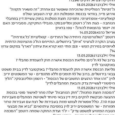
החקיקה עם 34 חוקים שעברו
אילי זילברברג
18.05.2026
ה"זוגיות" הפוליטית שהוכיחה שאפשר גם אחרת: "זה משאיר תקווה"
אירוע נדיר, בוודאי בכנסת המפולגת הזו, קרה השבוע: שת"פ
קואליציוני-אופוזיציוני, ותמיכה חוצת מפלגות בחוק עשיית דין במחבלי
הנוחבה • כעת חה"כ רוטמן ומלינובסקי, מובילי החקיקה, מסבירים: האם
זה ייגמר בהוצאות להורג? • צפו בראיון
אריאל כהנא
14.05.2026
רוטמן: "האלטרנטיבה היחידה של החרדים - קואליציית 'כל אזרחיה'"
בערב הוקרה לגרעיני "איתן" בירושלים, התייחס הח"כ מהציונות הדתית
לאיומים בפירוק הגוש • וגם: מתי הוא קורא את עיתון "הארץ" במקום ערוץ
14?
אילי זילברברג
13.05.2026
ברוב של 93 ח"כים: מליאת הכנסת אישרה חוק להעמדת מחבלי 7
באוקטובר לדין
מליאת הכנסת אישרה חוק להעמדת מחבלי 7 באוקטובר לדין בבית משפט
צבאי בירושלים, ברוב של 93 תומכים וללא מתנגדים • שר המשפטים יריב
לוין: "זהו אחד הרגעים החשובים של הכנסת" • רוטמן ומלינובסקי: "הליך
היסטורי לעשיית צדק והבאת המחבלים לדין"
אילי זילברברג
11.05.2026
"הסכמה חוצת מחנות": "חוק הנוחבות" יעלה מחר לאישור סופי בכנסת
ההצעה מבקשת להקים בית דין צבאי מיוחד לשפיטת המחבלים מעבירות
טבח 7.10, כולל אפשרות לעונש מוות בעבירות של רצח עם ועבירות טרור
חמורות • שר המשפטים יריב לוין במסיבת עיתונאים: "נביא את מבצעי
הטבח המזוויע למשפט צדק" • יו"ר ועדת החוקה שמחה רוטמן: "הסכמה