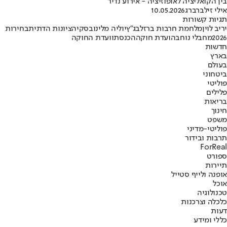
בין הקואליציה לאופוזיציה - אירוע נדיר"
אילי זילברברג
10.05.2026
תגיות קשורות
יריב לוין
מלחמת חרבות ברזל
בג"ץ
יוליה מלינובסקי
הציונות הדתית
בחירות
2026
מחבלי נוחבה
ועדת חוקה
הכנסת
וועדת החוקה
חדשות
בארץ
בעולם
ביטחוני
פוליטי
פלילים
בריאות
חינוך
משפט
פוליטי-מדיני
תרבות ובידור
ForReal
ספורט
תיירות
אופנה ולייף סטייל
אוכל
טכנולוגיה
כלכלה וצרכנות
דעות
כללי ומידע