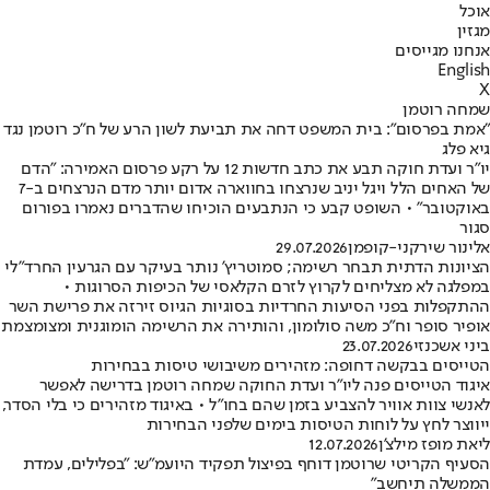
אוכל
מגזין
אנחנו מגייסים
English
X
שמחה רוטמן
"אמת בפרסום": בית המשפט דחה את תביעת לשון הרע של ח"כ רוטמן נגד
גיא פלג
יו"ר ועדת חוקה תבע את כתב חדשות 12 על רקע פרסום האמירה: "הדם
של האחים הלל ויגל יניב שנרצחו בחווארה אדום יותר מדם הנרצחים ב-7
באוקטובר" • השופט קבע כי הנתבעים הוכיחו שהדברים נאמרו בפורום
סגור
אלינור שירקני-קופמן
29.07.2026
הציונות הדתית תבחר רשימה; סמוטריץ' נותר בעיקר עם הגרעין החרד"לי
במפלגה לא מצליחים לקרוץ לזרם הקלאסי של הכיפות הסרוגות •
ההתקפלות בפני הסיעות החרדיות בסוגיות הגיוס זירזה את פרישת השר
אופיר סופר וח״כ משה סולומון, והותירה את הרשימה הומוגנית ומצומצמת
ביני אשכנזי
23.07.2026
הטייסים בבקשה דחופה: מזהירים משיבושי טיסות בבחירות
איגוד הטייסים פנה ליו"ר ועדת החוקה שמחה רוטמן בדרישה לאפשר
לאנשי צוות אוויר להצביע בזמן שהם בחו"ל • באיגוד מזהירים כי בלי הסדר,
ייווצר לחץ על לוחות הטיסות בימים שלפני הבחירות
ליאת מופז מילצ'ן
12.07.2026
הסעיף הקריטי שרוטמן דוחף בפיצול תפקיד היועמ"ש: "בפלילים, עמדת
הממשלה תיחשב"