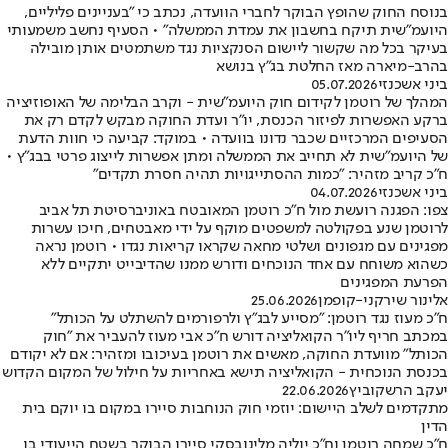
בנוסח החוק שהופץ הבוקר לחברי הוועדה, נכתב כי "בעניינים פליליים,
היועמ"שית תיקח בחשבון את עמדת הממשלה" • הסעיף נחשב משמעותי
בעיקר בכל מה שקשור ליישום הסנקציות נגד משתמטים אותן מובילה
בהרב-מיארה מאז החלטת בג"ץ בנושא
ביני אשכנזי
05.07.2026
המהלך של רוטמן לקידום חוק היועמ"שית - וקרב הבלימה של האופוזיציה
ברקע האפשרות לפיזור הכנסת, יו"ר ועדת החוקה מבקש לקדם רק את
הסעיפים המרכזיים שכבר נדונו בוועדה • במוקד: קביעה כי חוות הדעת
של היועמ"שית לא תחייב את הממשלה ומתן אפשרות לייצוג פרטי בבג"ץ •
ח"כ קריב מזהיר: "כמות ההסתייגויות תהיה חסרת תקדים"
ביני אשכנזי
04.07.2026
צפו: הפגנה רועשת מול ח"כ רוטמן המאובטח באוניברסיטת תל אביב
לרוטמן שנע בפקולטה למשפטים מוקף על ידי מאבטחים, חיכו עשרות
מפגינים עם מגפונים ושלטי מחאה שקראו קריאות נגדו • רוטמן נראה
כשהוא משוחח עם אחד הנוכחים ודורש ממנו שהדיבייט יתקיים ללא
הפרעת המפגינים
אלינור שירקני-קופמן
25.06.2026
ח"כ מעוז נגד רוטמן: "מסייע לבג"ץ ולרפורמים להשתלט על הכותל"
במכתב חריף ליו"ר הקואליציה דורש ח"כ אבי מעוז להעביר את "חוק
הכותל" מוועדת החוקה, מאשים את רוטמן בעיכובו ומזהיר: אם לא יקודם
בכנסת הנוכחית - הקואליציה תישא באחריות על חילול של המקום הקדוש
יעקב הרשקוביץ
22.06.2026
מתקדמים לשלב היישום: יוזמי חוק הנוחבות סיירו במקום בו יוקם בית
הדין
ח"כ שמחה רוטמן וח"כ יוליה מלינובסקי סיירו הבוקר בשטח הייעודי בו