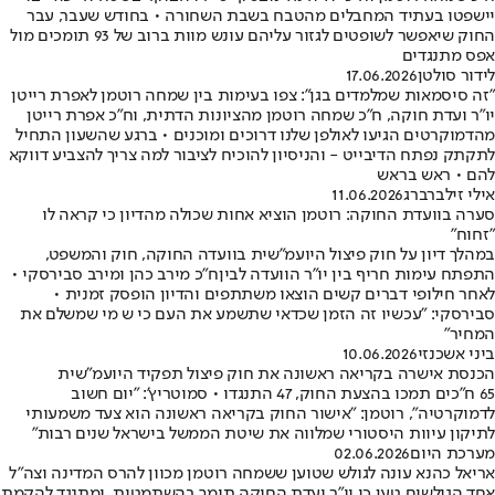
יישפטו בעתיד המחבלים מהטבח בשבת השחורה • בחודש שעבר, עבר
החוק שיאפשר לשופטים לגזור עליהם עונש מוות ברוב של 93 תומכים מול
אפס מתנגדים
לידור סולטן
17.06.2026
"זה סיסמאות שמלמדים בגן": צפו בעימות בין שמחה רוטמן לאפרת רייטן
יו"ר ועדת חוקה, ח"כ שמחה רוטמן מהציונות הדתית, וח"כ אפרת רייטן
מהדמוקרטים הגיעו לאולפן שלנו דרוכים ומוכנים • ברגע שהשעון התחיל
לתקתק נפתח הדיבייט - והניסיון להוכיח לציבור למה צריך להצביע דווקא
להם • ראש בראש
אילי זילברברג
11.06.2026
סערה בוועדת החוקה: רוטמן הוציא אחות שכולה מהדיון כי קראה לו
"זחוח"
במהלך דיון על חוק פיצול היועמ"שית בוועדה החוקה, חוק והמשפט,
התפתח עימות חריף בין יו"ר הוועדה לביןח"כ מירב כהן ומירב סבירסקי •
לאחר חילופי דברים קשים הוצאו משתתפים והדיון הופסק זמנית •
סבירסקי: "עכשיו זה הזמן שכדאי שתשמע את העם כי ש מי שמשלם את
המחיר"
ביני אשכנזי
10.06.2026
הכנסת אישרה בקריאה ראשונה את חוק פיצול תפקיד היועמ"שית
65 ח"כים תמכו בהצעת החוק, 47 התנגדו • סמוטריץ': "יום חשוב
לדמוקרטיה", רוטמן: "אישור החוק בקריאה ראשונה הוא צעד משמעותי
לתיקון עיוות היסטורי שמלווה את שיטת הממשל בישראל שנים רבות"
מערכת היום
02.06.2026
אריאל כהנא עונה לגולש שטוען ששמחה רוטמן מכוון להרס המדינה וצה"ל
אחד הגולשים טען כי יו"ר ועדת החוקה תומך בהשתמטות, ומתנגד להקמת