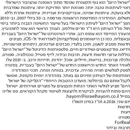
"ישראל היום" הוא גוף תקשורת שנוסד מתוך האמונה שהציבור הישראלי
ראוי לעיתונות טובה יותר, מאוזנת יותר ומדויקת יותר. עיתונות שמדברת
ולא צועקת. עיתונות אמינה, אובייקטיבית ועניינית. עיתונות אחרת וללא
תשלום. המהדורה המודפסת הראשונה פורסמה ב-30 ביולי 2007, וב-2010
הפך "ישראל היום" לעיתון הישראלי בעל שיעור החשיפה הגבוה ביותר בימי
חול. מו"ל העיתון היא ד"ר מרים אדלסון. העורך הראשי הוא עמר לחמנוביץ,
והעורך המייסד הוא עמוס רגב. אתרי האינטרנט של "ישראל היום" בעברית
ובאנגלית, כמו כן היישומונים (אפליקציות) לאנדרואיד ול-iOS, מציגים
חדשות מסביב לשעון, תוכן בלעדי, מבזקים ועדכונים, ניתוחים ופרשנויות,
וידיאו, פודקאסטים ושידורים חיים. פלטפורמות הדיגיטל של "ישראל היום"
כוללות ערוצי חדשות ודעות, תרבות ובידור, לייף סטייל, טכנולוגיה, ספורט,
כלכלה וצרכנות, בריאות, חיילים, אוכל, יהדות, תיירות ורכב. ב-2021 עלו
לאוויר האתר החדש והיישומון החדש של "ישראל היום" בעברית, במטרה
לספק לגולשים חוויה מהירה, עדכנית, בטוחה ונוחה. תכני המהדורה
המודפסת של העיתון זמינים גם באתר, במהדורה יומית מקוונת, ואפשר
לקבל אותם גם בניוזלטר. מועדון ההטבות הייחודי "הקליקה של ישראל
היום" מציע לגולשי האתר הנחות ומבצעים על מוצרים ושירותים. ישראל
היום פתוח להערות, לביקורת ולהצעות לשיפור מקהל הקוראים. פנו אלינו
במייל hayom@israelhayom.co.il.
יום שני, 1.6.2026
ט"ז בסיון תשפ"ו
חדשות
דעות
ספורט
ForReal
תרבות ובידור