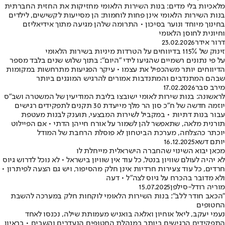
מלאכיות בלי מדים: בנות השירות הלאומי מחזיקות את החזית החברתית
בנות השירות הלאומי אינן פחות לוחמות: הן מסייעות לקשישים, לילדים
בחינוך מיוחד ונוער בסיכון • התרומה שלהן מגיעה מתוך אידיאליזם
וחיונית לחוסן הלאומי
דרור אידר
23.02.2026
זינוק של 115% בדיווחים על הטרדות מיניות בשירות הלאומי
על פי נתונים רשמיים שהגיעו לידי "היום": בתוך שלוש שנים בלבד מספר
הדיווחים יותר משהכפיל את עצמו • עיקר הפגיעות מתרחשות במקומות
שבהם המתנדבים והמתנדבות אמורים להרגיש המוגנים ביותר
מירב סבר
17.02.2026
לראשונה: בנות שירות לאומי ישובצו בליבת המודיעין של המשטרה ושב"ס
יוזמה חדשה של ח"כ סון הר מלך מייעדת 30 תקנים לתפקידים רגישים
עבור בנות דתיות • במקביל לשירות המבצעי, תוענק לבנות מעטפת
תורנית מלאה, שתאפשר להן לשמור על אורח חייהן הדתי • אם הפיילוט
יוכתר כהצלחה, מערכת הביטחון לא פוסלת הרחבת של המודל
יותם דשא
16.12.2025
מכאן יבוא השינוי שהחברה הישראלית מייחלת לו
לא יהיה לעולם שוויון בנטל, כל עוד אין שוויון בישראל • לא נוכל לדרוש גיוס
חרדים, כל עוד צעירות חרדיות אינן חלק מהסיפור, ויש גם הצעה לפיתרון •
ולא מדובר בהכרח על גיוס לצה"ל • דעה
מוריה רודל-סילפן
15.07.2025
"הכאב חודר ללב": בנות השירות הלאומי לוקחות חלק במערכה להשבת
החטופים
נעמי יעקב, ליאל אוחיון ואלאה בואניש מעמותת שילה, נכנסו לאחד
התפקידים הרגישים ביותר במנהלת החטופים הנעדרים והשבים • בראיון