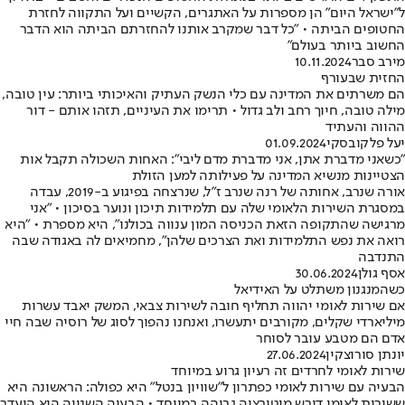
ל"ישראל היום" הן מספרות על האתגרים, הקשיים ועל התקווה לחזרת
החטופים הביתה • "כל דבר שמקרב אותנו להחזרתם הביתה הוא הדבר
החשוב ביותר בעולם"
מירב סבר
10.11.2024
החזית שבעורף
הם משרתים את המדינה עם כלי הנשק העתיק והאיכותי ביותר: עין טובה,
מילה טובה, חיוך רחב ולב גדול • תרימו את העיניים, תזהו אותם - דור
ההווה והעתיד
יעל פלקובסקי
01.09.2024
"כשאני מדברת אתן, אני מדברת מדם ליבי": האחות השכולה תקבל אות
הצטיינות מנשיא המדינה על פעילותה למען הזולת
אורה שנרב, אחותה של רנה שנרב ז"ל, שנרצחה בפיגוע ב-2019, עבדה
במסגרת השירות הלאומי שלה עם תלמידות תיכון ונוער בסיכון • "אני
מרגישה שהתקופה הזאת הכניסה המון ענווה בכולנו", היא מספרת • "היא
רואה את נפש התלמידות ואת הצרכים שלהן", מחמיאים לה באגודה שבה
התנדבה
אסף גולן
30.06.2024
כשהמנגנון משתלט על האידיאל
אם שירות לאומי יהווה תחליף חובה לשירות צבאי, המשק יאבד עשרות
מיליארדי שקלים, מקורבים יתעשרו, ואנחנו נהפוך לסוג של רוסיה שבה חיי
אדם הם מטבע עובר לסוחר
יונתן סורוצקין
27.06.2024
שירות לאומי לחרדים זה רעיון גרוע במיוחד
הבעיה עם שירות לאומי כפתרון ל"שוויון בנטל" היא כפולה: הראשונה היא
ששירות לאומי דורש מוטיבציה גבוהה במיוחד • הבעיה השנייה היא היעדר