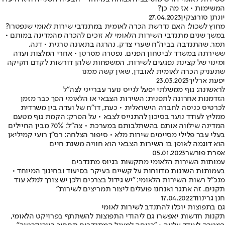
המשימות • אז מה כן?
יונתן סורוצקין
27.04.2023
מחוץ לשכול: האם נדרשת הכרה לאומית במתנדבי שירות לאומי שנפטרו?
במשך שנים מתנדבי השירות הלאומי לא זוכים להכרה מהמדינה במותם •
תמר, שהתנדבה בביה"ח שערי צדק, נהרגה בתאונה טרגית • דנה,
ששירתה במשרד לביטחון הפנים, נפטרה מסרטן • אחרי המלצות ועדה
ומינוי של קצינת נפגעים לשירות, המשפחות שלהן דורשות לקדם חקיקה
שתעניק הכרה לאומית לאובדן, שאין קשה ממנו
יפעת ארליך
23.03.2023
לראשונה: גוף ממשלתי יפעל לגייס נוער עברייני לצה"ל
הזדמנות אחרונה לתפנית: השירות הצבאי או הלאומי הפך כבר מזמן
לכרטיס כניסה לחברה הישראלית • כעת, דו"ח של ועדה בין משרדית
ממליץ לעודד נוער בסיכון להתגייס לצבא • על הפרק: הקמת גוף מטעם
המדינה שילווה אותם בהשתלבותם במערכת • צה"ל: 70% מבין החיילים
בעלי עבר פלילי מסיימים שירות מלא • סיפור הצלחה: רס"ן רועי קמיליאן
הוא דוגמה לאופן בו השירות הצבאי הוא חוויה משנת חיים
אפרת פורשר
05.01.2023
עמותות השירות הלאומי מתקשות בגיוס מתנדבים
בעמותות השונות מדווחות על קשיים בעיקר בסיעוד ובחינוך המיוחד •
מנכ"ל רשות השירות הלאומי: "יש גידול בצרכים ולכן יש צורך למלא עוד
תקנים. זה אתגר ואנחנו פועלים ליצור תמריצים לשירות"
חנן גרינווד
17.04.2022
גם בתפוצות יוכלו להתנדב לשירות לאומי
תקנות חדשות יאפשרו גם ליהודי התפוצות להשתתף בפרויקט הלאומי,