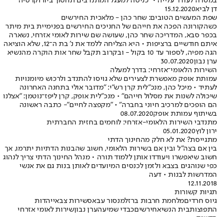
במטרה לעודד עלייה • "כניסה למעגל המתנדבים תחסוך ביורוקרטיה"
דן לביא
15.12.2020
שפת המעשים הטובים: שחר כהן - מלאכית החירשים
כשהקורונה הפכה את חייהם של החניכים החירשים בפנימיית בית מיתר
בכפר סבא, המדריכה שחר כהן, שעושה שם שירות לאומי אזרחי, נשארה
איתם חודשיים ברציפות • היא הצליחה ללמד את נ' בת ה־12, שלא הוציאה
הגה מפיה, לספור עד 10 בקול - ובקרוב תקבל שחר אות הוקרה מהנשיא
ערן נבון
30.07.2020
השירות הלאומי־אזרחי: בדרך למעלה
עמותת אופק מאפשרת לצעירים שלא גויסו להתנדב ולרכוש מיומנויות
לעתיד • מיכל כהן, מנכ"לית קרן רש"י: "מדובר אולי בתחנה האחרונה
שיכולה לשנות את מסלול חייהם" • מנכ"לית אופק, קרן ליפז־נוטמן: "אצלנו
הם הופכים למרכיב חיוני בחברה" • "מקפצה לחיים"- כתבה ראשונה
בשיתוף עמותת אופק
08.07.2020
מתנדבי השירות הלאומי-אזרחי: לוחמים בחזית החברתית
ירון לוץ
05.01.2020
מתגייסת? את לא חלק מהחינוך הדתי
בין אם בצה"ל ובין אם בשירות הלאומי, חשוב שהבנות הדתיות יתרמו, אך
חשוב שיאפשרו ויעודדו אותן ללמוד תורה • מנהל החינוך הדתי צריך לנהוג
כפי שנוהגים בצבא ולזמן לכנסים המיועדים לאותן בנות גם את אנשי
המדרשות לבנות • דעה
12.11.2018
תגיות קשורות
גיוס חרדים
מלחמת חרבות ברזל
מנסור עבאס
שירות צבאי
יהדות
התפוצות
בית הנשיא
חירשים
כבדי שמיעה
ערן נבון
שירות לאומי אזרחי