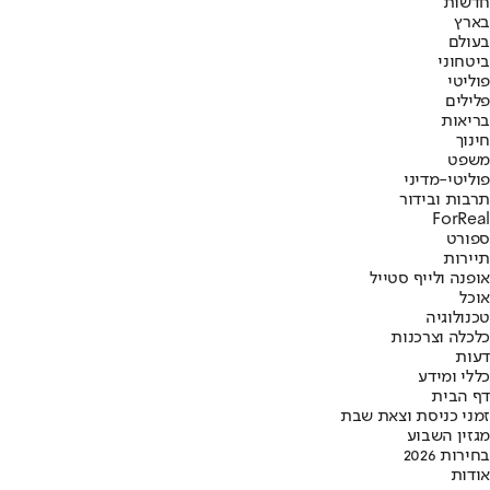
חדשות
בארץ
בעולם
ביטחוני
פוליטי
פלילים
בריאות
חינוך
משפט
פוליטי-מדיני
תרבות ובידור
ForReal
ספורט
תיירות
אופנה ולייף סטייל
אוכל
טכנולוגיה
כלכלה וצרכנות
דעות
כללי ומידע
דף הבית
זמני כניסת וצאת שבת
מגזין השבוע
בחירות 2026
אודות