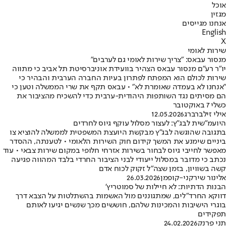
אוכל
מגזין
אנחנו מגייסים
English
X
שירות לאומי
מנסור עבאס: "צריך שירות לאומי גם לערבים"
יו"ר רע"ם מנסור עבאס הצהיר בוועידת אוניברסיטת תל אביב כי מתווה
שירות לכולם הוא המפתח לפתרון בעיות החברה הערבית והבהיר כי
"אנחנו לא בעמדה שאומרת לא" • עבאס תקף את שרי הממשלה וטען כי
הם מסיתים נגד השותפות היהודית-ערבית כדי להשכיח מהציבור את
כשלי 7 באוקטובר
אילי זילברברג
12.05.2026
היועמ"שית לבג"ץ: לעצור מסלול עוקף גיוס לחרדים
בתגובה שהוגשה לבג"ץ מבקשת היועצת המשפטית לממשלה להוציא צו
ביניים שימנע את המשך קידום חוק השירות הלאומי • לטענתה, ההסדר
מאפשר לחייבי גיוס לבחור בשירות אזרחי חלופי במקום שירות צבאי • עוד
נכתב כי מדובר במסלול ייעודי לבני הציבור החרדי בלבד המהווה פגיעה
קשה בשוויון, בזמן שצה"ל זקוק לכוח אדם
אלינור שירקני-קופמן
26.03.2026
הבנות הדתיות: לא חיילות של סמוטריץ'
דווקא החרד"לים, שמתגוננים מול האשמות בהשתלטות על הצבא דרך
בוגרי הישיבות והמכינות שלהם, חוששים מכך שנשים יגיעו לאותם
תפקידים
תני פרנק
24.02.2026