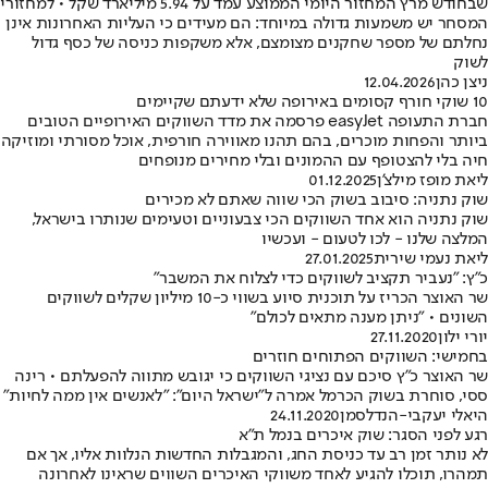
שבחודש מרץ המחזור היומי הממוצע עמד על 5.94 מיליארד שקל • למחזורי
המסחר יש משמעות גדולה במיוחד: הם מעידים כי העליות האחרונות אינן
נחלתם של מספר שחקנים מצומצם, אלא משקפות כניסה של כסף גדול
לשוק
ניצן כהן
12.04.2026
10 שוקי חורף קסומים באירופה שלא ידעתם שקיימים
חברת התעופה easyJet פרסמה את מדד השווקים האירופיים הטובים
ביותר והפחות מוכרים, בהם תהנו מאווירה חורפית, אוכל מסורתי ומוזיקה
חיה בלי להצטופף עם ההמונים ובלי מחירים מנופחים
ליאת מופז מילצ'ן
01.12.2025
שוק נתניה: סיבוב בשוק הכי שווה שאתם לא מכירים
שוק נתניה הוא אחד השווקים הכי צבעוניים וטעימים שנותרו בישראל,
המלצה שלנו - לכו לטעום - ועכשיו
ליאת נעמי שירית
27.01.2025
כ"ץ: "נעביר תקציב לשווקים כדי לצלוח את המשבר"
שר האוצר הכריז על תוכנית סיוע בשווי כ-10 מיליון שקלים לשווקים
השונים • "ניתן מענה מתאים לכולם"
יורי ילון
27.11.2020
בחמישי: השווקים הפתוחים חוזרים
שר האוצר כ"ץ סיכם עם נציגי השווקים כי יגובש מתווה להפעלתם • רינה
ססי, סוחרת בשוק הכרמל אמרה ל"ישראל היום": "לאנשים אין ממה לחיות"
היאלי יעקבי-הנדלסמן
24.11.2020
רגע לפני הסגר: שוק איכרים בנמל ת"א
לא נותר זמן רב עד כניסת החג, והמגבלות החדשות הנלוות אליו, אך אם
תמהרו, תוכלו להגיע לאחד משווקי האיכרים השווים שראינו לאחרונה