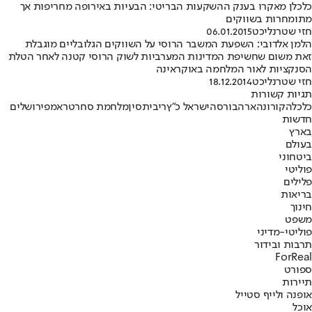
כלכלן מאקרו בענק ההשקעות הבריטי: הבעיות באירופה מחריפות אך
מתומחרות בשווקים
חזי שטרנליכט
06.01.2015
הלמן אלדובי: השפעת המשבר הרוסי על השווקים הגלובליים מוגבלת
זאת משום שחשיפת המדינות המערביות לשוק הרוסי קטנה לאחר הטלת
הסנקציות לאור המלחמה באוקראינה
חזי שטרנליכט
18.12.2014
תגיות קשורות
כלכלה
קורונה
ארה
בורסה
ישראל כ"ץ
ריבית
סין
מלחמת סחר
טראמפ
ירושלים
חדשות
בארץ
בעולם
ביטחוני
פוליטי
פלילים
בריאות
חינוך
משפט
פוליטי-מדיני
תרבות ובידור
ForReal
ספורט
תיירות
אופנה ולייף סטייל
אוכל