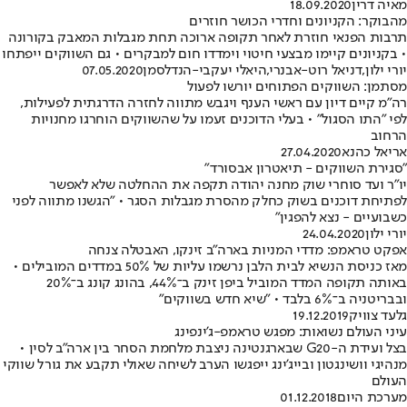
מאיה דרין
18.09.2020
מהבוקר: הקניונים וחדרי הכושר חוזרים
תרבות הפנאי חוזרת לאחר תקופה ארוכה תחת מגבלות המאבק בקורונה
• בקניונים קיימו מבצעי חיטוי וימדדו חום למבקרים • גם השווקים ייפתחו
יורי ילון
,
דניאל רוט-אבנרי
,
היאלי יעקבי-הנדלסמן
07.05.2020
מסתמן: השווקים הפתוחים יורשו לפעול
רה"מ קיים דיון עם ראשי הענף ויגבש מתווה לחזרה הדרגתית לפעילות,
לפי "התו הסגול" • בעלי הדוכנים זעמו על שהשווקים הוחרגו מחנויות
הרחוב
אריאל כהנא
27.04.2020
"סגירת השווקים - תיאטרון אבסורד"
יו"ר ועד סוחרי שוק מחנה יהודה תקפה את ההחלטה שלא לאפשר
לפתיחת דוכנים בשוק כחלק מהסרת מגבלות הסגר • "הגשנו מתווה לפני
כשבועיים - נצא להפגין"
יורי ילון
24.04.2020
אפקט טראמפ: מדדי המניות בארה"ב זינקו, האבטלה צנחה
מאז כניסת הנשיא לבית הלבן נרשמו עליות של 50% במדדים המובילים •
באותה תקופה המדד המוביל ביפן זינק ב־44%, בהונג קונג ב־20%
ובבריטניה ב־6% בלבד • "שיא חדש בשווקים"
גלעד צוויק
19.12.2019
עיני העולם נשואות: מפגש טראמפ-ג'ינפינג
בצל ועידת ה-G20 שבארגנטינה ניצבת מלחמת הסחר בין ארה"ב לסין •
מנהיגי וושינגטון ובייג'ינג ייפגשו הערב לשיחה שאולי תקבע את גורל שווקי
העולם
מערכת היום
01.12.2018