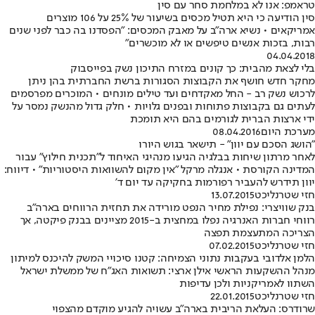
טראמפ: אנו לא במלחמת סחר עם סין
סין הודיעה כי היא תטיל מכסים בשיעור של 25% על 106 מוצרים
אמריקאים • נשיא ארה"ב על מאבק המכסים: "הפסדנו בה כבר לפני שנים
רבות, בזכות אנשים טיפשים או לא מוכשרים"
04.04.2018
בלי לצאת מהבית: כך קונים במזרח התיכון נשק בפייסבוק
מחקר חדש חושף את הקבוצות הסגורות ברשת החברתית בהן ניתן
לרכוש נשק רב - החל מאקדחים ועד טילים מונחים • המוכרים מפרסמים
לעתים גם בקבוצות פתוחות ובפנים גלויות • חלק גדול מהנשק נמסר על
ידי ארצות הברית לגורמים בהם היא תומכת
מערכת היום
08.04.2016
"הושג הסכם עם יוון" - תישאר בגוש היורו
לאחר מרתון שיחות בבלגיה הגיעו מנהיגי האיחוד ל"תכנית חילוץ" עבור
המדינה הקורסת • אנגלה מרקל "אין מקום להשוואות היסטוריות" • דיווח:
יוון תידרש להעביר רפורמות בחקיקה עד יום ד'
חזי שטרנליכט
13.07.2015
בנק שוויצרי: נפילת מחיר הנפט מורידה את תחזית הרווחים בארה"ב
רווחי חברות האנרגיה נפלו במחצית ב-2015 מציינים בבנק פיקטה, אך
הצריכה המתעצמת תפצה
חזי שטרנליכט
07.02.2015
הלמן אלדובי בעקבות נתוני הצמיחה: קטנו סיכויי המשק להיכנס למיתון
מנהל ההשקעות הראשי אילן ארצי: תשואות האג"ח של ממשלת ישראל
השתוו לאמריקניות ולכן עדיפות
חזי שטרנליכט
22.01.2015
שרודרס: העלאת הריבית בארה"ב עשויה להגיע מוקדם מהצפוי