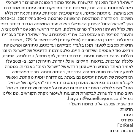
"ישראל היום" הוא גוף תקשורת שנוסד מתוך האמונה שהציבור הישראלי
ראוי לעיתונות טובה יותר, מאוזנת יותר ומדויקת יותר. עיתונות שמדברת
ולא צועקת. עיתונות אמינה, אובייקטיבית ועניינית. עיתונות אחרת וללא
תשלום. המהדורה המודפסת הראשונה פורסמה ב-30 ביולי 2007, וב-2010
הפך "ישראל היום" לעיתון הישראלי בעל שיעור החשיפה הגבוה ביותר בימי
חול. מו"ל העיתון היא ד"ר מרים אדלסון. העורך הראשי הוא עמר לחמנוביץ,
והעורך המייסד הוא עמוס רגב. אתרי האינטרנט של "ישראל היום" בעברית
ובאנגלית, כמו כן היישומונים (אפליקציות) לאנדרואיד ול-iOS, מציגים
חדשות מסביב לשעון, תוכן בלעדי, מבזקים ועדכונים, ניתוחים ופרשנויות,
וידיאו, פודקאסטים ושידורים חיים. פלטפורמות הדיגיטל של "ישראל היום"
כוללות ערוצי חדשות ודעות, תרבות ובידור, לייף סטייל, טכנולוגיה, ספורט,
כלכלה וצרכנות, בריאות, חיילים, אוכל, יהדות, תיירות ורכב. ב-2021 עלו
לאוויר האתר החדש והיישומון החדש של "ישראל היום" בעברית, במטרה
לספק לגולשים חוויה מהירה, עדכנית, בטוחה ונוחה. תכני המהדורה
המודפסת של העיתון זמינים גם באתר, במהדורה יומית מקוונת, ואפשר
לקבל אותם גם בניוזלטר. מועדון ההטבות הייחודי "הקליקה של ישראל
היום" מציע לגולשי האתר הנחות ומבצעים על מוצרים ושירותים. ישראל
היום פתוח להערות, לביקורת ולהצעות לשיפור מקהל הקוראים. פנו אלינו
במייל hayom@israelhayom.co.il.
יום שבת, 4.7.2026
י"ט בתמוז תשפ"ו
חדשות
דעות
ספורט
ForReal
תרבות ובידור