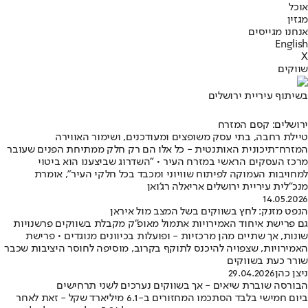
אוכל
מגזין
אנחנו מגייסים
English
X
שווקים
בשיתוף עיריית ירושלים
ירושלים: קסם המזרח
טיילת רחבה, בתי עסק משופצים ומעודכנים, ושימור האווירה
המזרח־תיכונית האותנטית - כל אלו הם רק חלק ממתיחת הפנים שעובר
מרכז העסקים הראשי במזרח העיר • "השדרוג שביצענו הוא ביטוי
למחויבות העמוקה לפיתוח שוויוני ומכבד בכל חלקי העיר", אומרת
מנכ"לית עיריית ירושלים אריאלה רג'ואן
14.05.2026
הנפט מזנק: לחץ בשווקים בשל המצב מול איראן
גם פרישת איחוד האמירויות אתמול מאופ״ק מקבלת בשווקים פרשנויות
שונות, אך שתיים מהן מרכזיות - ופועלות בכיוונים מנוגדים • פרישת
האמירויות, שצפויה להיכנס לתוקף בקרוב, מוסיפה לחוסר היציבות שכבר
שורר כעת בשווקים
ניצן כהן
29.04.2026
הבורסה שוברת שיאים - אך בשווקים נערכים לשני תרחישים
ביום חמישי בלבד הסתכמו המחזורים ב-6.1 מיליארד שקל - זאת לאחר