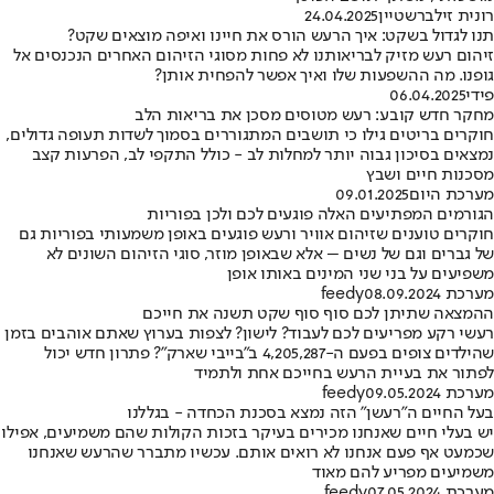
רונית זילברשטיין
24.04.2025
תנו לגדול בשקט: איך הרעש הורס את חיינו ואיפה מוצאים שקט?
זיהום רעש מזיק לבריאותנו לא פחות מסוגי הזיהום האחרים הנכנסים אל
גופנו. מה ההשפעות שלו ואיך אפשר להפחית אותן?
פידי
06.04.2025
מחקר חדש קובע: רעש מטוסים מסכן את בריאות הלב
חוקרים בריטים גילו כי תושבים המתגוררים בסמוך לשדות תעופה גדולים,
נמצאים בסיכון גבוה יותר למחלות לב - כולל התקפי לב, הפרעות קצב
מסכנות חיים ושבץ
מערכת היום
09.01.2025
הגורמים המפתיעים האלה פוגעים לכם ולכן בפוריות
חוקרים טוענים שזיהום אוויר ורעש פוגעים באופן משמעותי בפוריות גם
של גברים וגם של נשים – אלא שבאופן מוזר, סוגי הזיהום השונים לא
משפיעים על בני שני המינים באותו אופן
מערכת feedy
08.09.2024
ההמצאה שתיתן לכם סוף סוף שקט תשנה את חייכם
רעשי רקע מפריעים לכם לעבוד? לישון? לצפות בערוץ שאתם אוהבים בזמן
שהילדים צופים בפעם ה-4,205,287 ב"בייבי שארק"? פתרון חדש יכול
לפתור את בעיית הרעש בחייכם אחת ולתמיד
מערכת feedy
09.05.2024
בעל החיים ה"רעשן" הזה נמצא בסכנת הכחדה - בגללנו
יש בעלי חיים שאנחנו מכירים בעיקר בזכות הקולות שהם משמיעים, אפילו
שכמעט אף פעם אנחנו לא רואים אותם. עכשיו מתברר שהרעש שאנחנו
משמיעים מפריע להם מאוד
מערכת feedy
07.05.2024