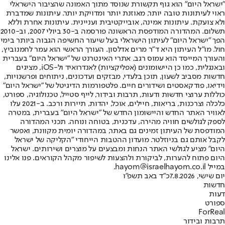
"ישראל היום" הוא גוף תקשורת שנוסד מתוך האמונה שהציבור הישראלי
ראוי לעיתונות טובה יותר, מאוזנת יותר ומדויקת יותר. עיתונות שמדברת
ולא צועקת. עיתונות אמינה, אובייקטיבית ועניינית. עיתונות אחרת וללא
תשלום. המהדורה המודפסת הראשונה פורסמה ב-30 ביולי 2007, וב-2010
הפך "ישראל היום" לעיתון הישראלי בעל שיעור החשיפה הגבוה ביותר בימי
חול. מו"ל העיתון היא ד"ר מרים אדלסון. העורך הראשי הוא עמר לחמנוביץ,
והעורך המייסד הוא עמוס רגב. אתרי האינטרנט של "ישראל היום" בעברית
ובאנגלית, כמו כן היישומונים (אפליקציות) לאנדרואיד ול-iOS, מציגים
חדשות מסביב לשעון, תוכן בלעדי, מבזקים ועדכונים, ניתוחים ופרשנויות,
וידיאו, פודקאסטים ושידורים חיים. פלטפורמות הדיגיטל של "ישראל היום"
כוללות ערוצי חדשות ודעות, תרבות ובידור, לייף סטייל, טכנולוגיה, ספורט,
כלכלה וצרכנות, בריאות, חיילים, אוכל, יהדות, תיירות ורכב. ב-2021 עלו
לאוויר האתר החדש והיישומון החדש של "ישראל היום" בעברית, במטרה
לספק לגולשים חוויה מהירה, עדכנית, בטוחה ונוחה. תכני המהדורה
המודפסת של העיתון זמינים גם באתר, במהדורה יומית מקוונת, ואפשר
לקבל אותם גם בניוזלטר. מועדון ההטבות הייחודי "הקליקה של ישראל
היום" מציע לגולשי האתר הנחות ומבצעים על מוצרים ושירותים. ישראל
היום פתוח להערות, לביקורת ולהצעות לשיפור מקהל הקוראים. פנו אלינו
במייל hayom@israelhayom.co.il.
יום שישי, 7.8.2026
כ"ד באב תשפ"ו
חדשות
דעות
ספורט
ForReal
תרבות ובידור