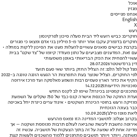
אוכל
מגזין
אנחנו מגייסים
English
X
רעש
חוקרים: כביש רועש ליד הבית מעלה סיכון לפרקינסון
חוקרים בדנמרק עקבו אחר יותר מ-3 מיליון בני אדם ומצאו כי מגורים
בקרבת כבישים סואנים עשויים להעלות מעט את הסיכון ללקות במחלה •
עם זאת, המדענים מצביעים על נתון מעודד: קיומו של "צד שקט" בבית
עשוי להפחית את הנזק הבריאותי באופן משמעותי
דין ברנדשטטר
28.07.2026
מגל קול לגל הלם: זה הצליל החזק ביותר שאי פעם תועד
לפי החוקרים, הצליל שנוצר בעת התפרצות הר הגעש הונגה טונגה ב-2022
הקיף את כדור הארץ פעמים רבות ונשמע מאלסקה ועד מרכז אירופה
סוכנויות הידיעות
14.12.2025
מתכננים קמפינג בכינרת? שימו לב לקנס החדש
ועדת החוקה של הכנסת אישרה קנס כבד של 730 שקלים על השמעת
מוזיקה ורעש בחופי הכינרת השקטים • איגוד ערים כינרת יחל באכיפה
כבר בעונה הנוכחית
ליאת מופז מילצ'ן
10.09.2025
בקרוב אצלנו: לתושבי המדינה הזו נמאס מהרעש
אירופה נחשבת ליבשת שהביאה לעולם תרבות מנומסת ושקטה – אך
מדינה אחת לא שמעה על זה בתוך הצעקות של תושביה. עכשיו זה
משתנה, ויותר ויותר תושבים מתחננים ללמוד מהשכנים ולעשות קצת