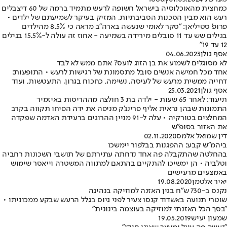
כמחצית מהאוכלוסיה בישראל חשופה לרעש מתמיד ברמה של 60 דיצבלים
רעש הוא מבין הסכנות הסביבתיות, המזיק בעיקר לשמיעתם של ילדים •
פרופ' סטיליאן: "סקר לאומי שנעשה בארה"ב מראה כי 8.5% מהילדים
בגילים שש עד 11 סובלים מירידה בשמיעה - אחוז זה עולה ל-15.5% בגילים
12 עד 19"
אסף גולן
04.06.2023
לא מסוגלים לשמוע את בן הזוג לועס? אתם ממש לא לבד
אחד מכל חמישה אנשים סובל מתסמונת של רגישות לרעש • התופעות:
דחייה ממשית מרעש של לעיסה, נשימה, כחכוח בגרון, התעטשות, ועוד
אסף גולן
25.03.2021
תיעוד: לאחר 65 שעות - ילדה בת 3 חולצה מההריסות באיזמיר
התמונות שבהן נראית אליף פרינג'ק מניפה את ידה הפיחו תקווה בקרב
המחלצים בטורקיה • עלה ל-91 מניין ההרוגים ברעידת האדמה שפקדה
את האזור בסופ"ש
דין שמואל אלמס
02.11.2020
ביהמ"ש קבע: ההפגנות בבלפור יימשכו
בהחלטה שהתקבלה פה אחד נדחתה עתירתם של תושבי השכונות רחביה
וטלביה • הן ימשיכו להתקיים בהתאם למתווה המשטרה וייאסר שימוש
באמצעים מרעישים
יאיר אלטמן
19.08.2020
נקנס ב-730 ש"ח בגין האזנה למוזיקה בנהיגה
שוטרי תנועה באשדוד קנסו צעיר לפני גיוס בגלל הרעש שבקע ממכוניתו •
"בסך הכל האזנתי למוזיקה בעוצמה בינונית"
שמעון יעיש
19.05.2019