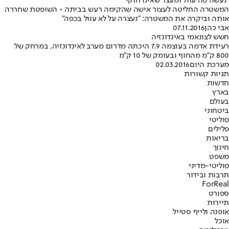
"נעשה פה עוול ומעצר שאינו חוקי"
המשטרה החליטה לעצור אישה שהקימה רעש בביתה • השופטת שחררה
אותה וביקרה את המשטרה: "נעצרה על לא עוול בכפה"
אבי כהן
07.11.2016
חשש לצונאמי באינדונזיה
רעידת אדמה בעוצמה 7.9 היכתה מדרום מערב לאינדונזיה, במרחק של
800 ק"מ מהחוף ובעומק של 10 ק"מ
מערכת היום
02.03.2016
תגיות קשורות
חדשות
בארץ
בעולם
ביטחוני
פוליטי
פלילים
בריאות
חינוך
משפט
פוליטי-מדיני
תרבות ובידור
ForReal
ספורט
תיירות
אופנה ולייף סטייל
אוכל