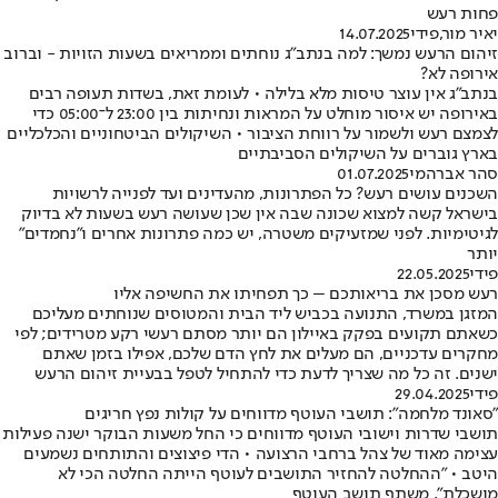
פחות רעש
יאיר מור
,
פידי
14.07.2025
זיהום הרעש נמשך: למה בנתב"ג נוחתים וממריאים בשעות הזויות - וברוב
אירופה לא?
בנתב"ג אין עוצר טיסות מלא בלילה • לעומת זאת, בשדות תעופה רבים
באירופה יש איסור מוחלט על המראות ונחיתות בין 23:00 ל־05:00 כדי
לצמצם רעש ולשמור על רווחת הציבור • השיקולים הביטחוניים והכלכליים
בארץ גוברים על השיקולים הסביבתיים
סהר אברהמי
01.07.2025
השכנים עושים רעש? כל הפתרונות, מהעדינים ועד לפנייה לרשויות
בישראל קשה למצוא שכונה שבה אין שכן שעושה רעש בשעות לא בדיוק
לגיטימיות. לפני שמזעיקים משטרה, יש כמה פתרונות אחרים ו"נחמדים"
יותר
פידי
22.05.2025
רעש מסכן את בריאותכם – כך תפחיתו את החשיפה אליו
המזגן במשרד, התנועה בכביש ליד הבית והמטוסים שנוחתים מעליכם
כשאתם תקועים בפקק באיילון הם יותר מסתם רעשי רקע מטרידים; לפי
מחקרים עדכניים, הם מעלים את לחץ הדם שלכם, אפילו בזמן שאתם
ישנים. זה כל מה שצריך לדעת כדי להתחיל לטפל בבעיית זיהום הרעש
פידי
29.04.2025
"סאונד מלחמה": תושבי העוטף מדווחים על קולות נפץ חריגים
תושבי שדרות וישובי העוטף מדווחים כי החל משעות הבוקר ישנה פעילות
עצימה מאוד של צהל ברחבי הרצועה • הדי פיצוצים והתותחים נשמעים
היטב • "ההחלטה להחזיר התושבים לעוטף הייתה החלטה הכי לא
מושכלת", משתף תושב העוטף