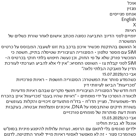
אוכל
מגזין
אנחנו מגייסים
English
X
ראיות
יומיים לפני הדיון: התביעה נסוגה מכתב אישום לאחר שורת כשלים של
המשטרה
א’ הואשם בהתקנת מכשיר איכון ברכב בת זוגו לשעבר, המבוסס על כרטיס
SIM עם מספר טלפון • הסנגוריה הציבורית שטיפלה בתיק, חשפה כי
המכשיר פורק שלא על פי החוק, וכן נעשה חיפוש בלתי חוקי בכרטיס ה-
SIM לפני קבלת צו • השופט החמיא: "אין לי אלא להביע הערכתי לעורכת
הדין על מאבקה הבלתי נלאה"
אבי כהן
15.07.2025
כשהמדע סותר את המשטרה: הסנגוריה חושפת - ראיות פורנזיות
"מכריעות" הביאו לעיוותי דין
דוח חדש של הסנגוריה הציבורית חושף מקרים שבהם ראיות מדעיות
לכאורה הופרכו על ידי מומחים • "ראיות שהיו בעבר 'מכריעות' אינן בהכרח
חד-משמעיות", מציין הדו"ח • בדו"ח מתועדים זיכויים והקלות בעונשים
בשורת תיקים שהתבססו על DNA, איכונים ומצלמות אבטחה, בעקבות
חוות דעת סותרות של מומחים פורנזיים
אבי כהן
13.03.2025
אונס? לא בבית חולינו
ילדים נאנסים בלי לתאם עם הרופא, נערות עלולות להיפגע מינית בסופ"ש
כשהמרכז סגור • זה לא מאפשר לאסוף ראיות מייד לאחר התקיפה, לדגום