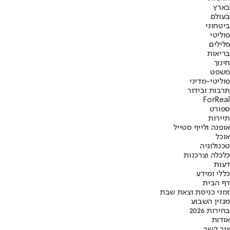
בארץ
בעולם
ביטחוני
פוליטי
פלילים
בריאות
חינוך
משפט
פוליטי-מדיני
תרבות ובידור
ForReal
ספורט
תיירות
אופנה ולייף סטייל
אוכל
טכנולוגיה
כלכלה וצרכנות
דעות
כללי ומידע
דף הבית
זמני כניסת וצאת שבת
מגזין השבוע
בחירות 2026
אודות
צור קשר