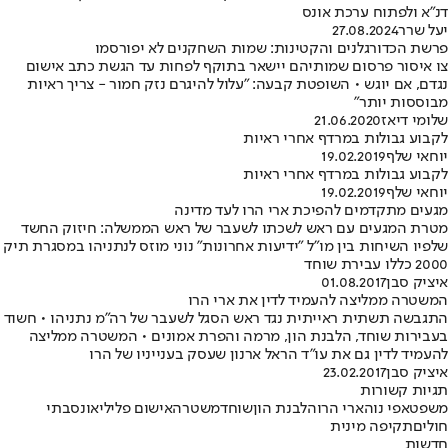
דנ"א ולפתוח ערכת אונס
יעל שרר
27.08.2024
פרשת הכדורגלנים והקטינות: שמות השחקנים לא יפורסמו
צו איסור פרסום שמותיהם יישאר בתוקף לפחות עד הגשת כתב אישום
נגדם, אם יוגש • השופטת קבעה: "עלול להיגרם נזק חמור - צריך ראיות
מבוססות יותר"
שלומי דיאז
21.06.2020
לקבוע גבולות במרדף אחרי ראיות
יוחאי שלף
19.02.2019
לקבוע גבולות במרדף אחרי ראיות
יוחאי שלף
19.02.2019
מגעים מתקדמים להפיכת ארי הרו לעד מדינה
מטרת המגעים עם ראש לשכתו לשעבר של ראש הממשלה: חיזוק החשד
שלפיו השיחות בין מו"ל "ידיעות אחרונות" נוני מוזס לנתניהו במסגרת תיק
2000 כללו עבירת שוחד
איציק סבן
01.08.2017
המשטרה ממליצה להעמיד לדין את ארי הרו
התגבשה תשתית ראייתית נגד ראש הסגל לשעבר של רה"מ נתניהו • חשוד
בעבירות שוחד, הלבנת הון, מרמה והפרת אמונים • המשטרה ממליצה
להעמיד לדין גם את עו"ד הראל ארנון שעסק בענייניו של הרו
איציק סבן
23.02.2017
תגיות קשורות
משפט
אפי נוה
ארי הרו
הלבנת הון
שוחד
משטרה
אישום פלילי
אונס
בתי
חולים
תקיפה מינית
חדשות