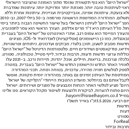
"ישראל היום" הוא גוף תקשורת שנוסד מתוך האמונה שהציבור הישראלי
ראוי לעיתונות טובה יותר, מאוזנת יותר ומדויקת יותר. עיתונות שמדברת
ולא צועקת. עיתונות אמינה, אובייקטיבית ועניינית. עיתונות אחרת וללא
תשלום. המהדורה המודפסת הראשונה פורסמה ב-30 ביולי 2007, וב-2010
הפך "ישראל היום" לעיתון הישראלי בעל שיעור החשיפה הגבוה ביותר בימי
חול. מו"ל העיתון היא ד"ר מרים אדלסון. העורך הראשי הוא עמר לחמנוביץ,
והעורך המייסד הוא עמוס רגב. אתרי האינטרנט של "ישראל היום" בעברית
ובאנגלית, כמו כן היישומונים (אפליקציות) לאנדרואיד ול-iOS, מציגים
חדשות מסביב לשעון, תוכן בלעדי, מבזקים ועדכונים, ניתוחים ופרשנויות,
וידיאו, פודקאסטים ושידורים חיים. פלטפורמות הדיגיטל של "ישראל היום"
כוללות ערוצי חדשות ודעות, תרבות ובידור, לייף סטייל, טכנולוגיה, ספורט,
כלכלה וצרכנות, בריאות, חיילים, אוכל, יהדות, תיירות ורכב. ב-2021 עלו
לאוויר האתר החדש והיישומון החדש של "ישראל היום" בעברית, במטרה
לספק לגולשים חוויה מהירה, עדכנית, בטוחה ונוחה. תכני המהדורה
המודפסת של העיתון זמינים גם באתר, במהדורה יומית מקוונת, ואפשר
לקבל אותם גם בניוזלטר. מועדון ההטבות הייחודי "הקליקה של ישראל
היום" מציע לגולשי האתר הנחות ומבצעים על מוצרים ושירותים. ישראל
היום פתוח להערות, לביקורת ולהצעות לשיפור מקהל הקוראים. פנו אלינו
במייל hayom@israelhayom.co.il.
יום רביעי, 13.5.2026
כ"ו באייר תשפ"ו
חדשות
דעות
ספורט
ForReal
תרבות ובידור