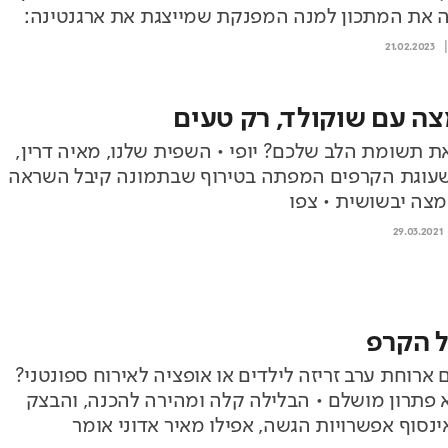
 את המתכון למנה המפנקת שמייצגת את ארגנטינה:
לסה דה לצ'ה"
21.02.2023
צה עם שוקולד, רק טעים
ת תשומת הלב שלכם? יופי • השפית שלנו, מאיה דרין,
עוגת הקרפים המפתה בטירוף שבתמונה קיבל השראה
צה יבשושית • צפו
29.03.2021
ל הקרפ
ארוחת ערב זריזה לילדים או אופציה לאירוח ספונטני?
 פתרון מושלם • הבלילה קלה ומהירה להכנה, והבצק
נסוף אפשרויות הגשה, אפילו מאיר אדוני אומר