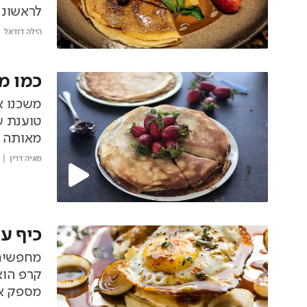
לראשונה
"קרפ דו
הילה דודאל
כמו מ
משכנו א
טוענת ש
מאותה מ
מאיה דרין
כיף ע
מחפשים 
קרפ הוא
מספק אי