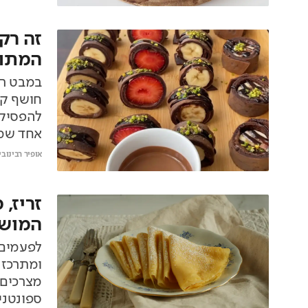
זה רק
המתוק
במבט רא
חושף קי
להפסיק 
אחד שמצ
אופיר רבינובי
זריז, 
המוש
לפעמים 
ומתרכז 
מצרכים 
ספונטני 