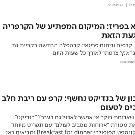
רית
17.02.2026
א בפריז: המיקום המפתיע של הקרפריה
עת הזאת
 קרפים וניחוח פריזאי: קרספלה החדשה בקריית גת
ראנץ’ צרפתי לאורך כל שעות היום
08.01.202
ן של בנדיקט נחשף: קרפ עם ריבת חלב
ים לטעום
שארוחת בוקר אי אפשר לאכול גם בערב? "בנדיקט"
את מסורת "ארוחות מסביב לעולם" עם תפריט מיוחד
תחת הקונספט הפופולרי Breakfast for dinner ומביאים כאן