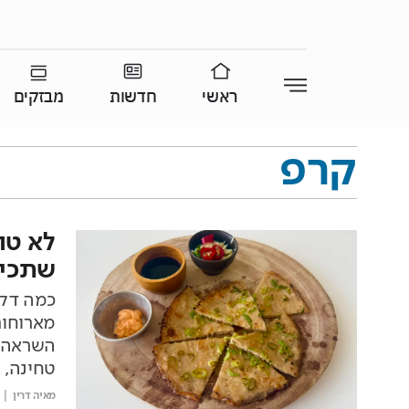
ראשי
חדשות
מבזקים
קרפ
לא טו
שתכינו ב-
כמה דקו
מארוחות
השראה מ
טחינה, ג
מאיה דרין