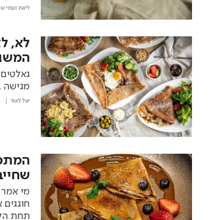
ליאת נעמי שי
לא, ל
המשג
גאלטים,
מגישה ב
יעל לאור
6
המתכו
שחייב
מי אמר 
חוגגים 