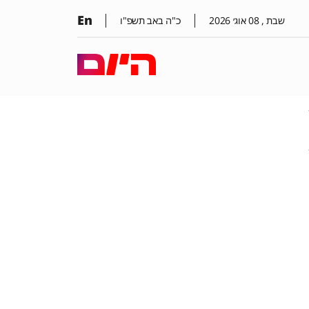
En
שבת ,
08
אוג׳
2026
כ"ה באב תשפ"ו