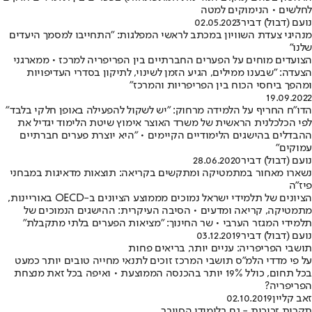
לחלשים • הנימוקים למטה
נועם (דבול) דביר
02.05.2023
מנהיגי צעדת השוויון במכתב לראשי המפלגות: "התחייבו למסמך היעדים
שלנו"
הצועדים מוחים על הפערים החברתיים בין הפריפריה למרכז • ממארגני
הצעדה: "שבענו ממילים, הגיע הזמן לשינוי, לתיקון בסדרי העדיפויות
ומהפך ביחסי הכוח בין הפריפריות והמרכז"
19.09.2022
הדו"ח החריף על הלמידה מרחוק: "יש לשקול להפעילה באופן חלקי בלבד"
לפי הכלכלנית הראשית של משרד האוצר אימוץ שיטת הלימוד יגדיל את
ההבדלים בהישגים הלימודיים הקיימים • "היא יוצרת פערים חברתיים
עמוקים"
נועם (דבול) דביר
28.06.2020
נשארו מאחור במתמטיקה ומתקשים בקריאה: תוצאות מדאיגות במבחני
פיז"ה
הציונים של תלמידי ישראל נמוכים מממוצע הציונים ב-OECD באוריינות,
מתמטיקה, קריאה ומדעים • הסיבה העיקרית: ההישגים הנמוכים של
תלמידי המגזר הערבי • שר החינוך: "מציאות הפערים בלתי מתקבלת"
נועם (דבול) דביר
03.12.2019
תושבי הפריפריה: עניים יותר, בריאים פחות
על פי מדדי הלמ"ס תושבי המרכז זוכים לתנאי מחייה טובים יותר כמעט
בכל תחום, כולל 19% יותר בהכנסה הממוצעת • ואיפה בכל זאת מנצחת
הפריפריה?
זאב קליין
02.10.2019
תקרות זכוכית - גם בלימודי הסייבר