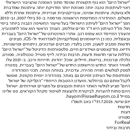
"ישראל היום" הוא גוף תקשורת שנוסד מתוך האמונה שהציבור הישראלי
ראוי לעיתונות טובה יותר, מאוזנת יותר ומדויקת יותר. עיתונות שמדברת
ולא צועקת. עיתונות אמינה, אובייקטיבית ועניינית. עיתונות אחרת וללא
תשלום. המהדורה המודפסת הראשונה פורסמה ב-30 ביולי 2007, וב-2010
הפך "ישראל היום" לעיתון הישראלי בעל שיעור החשיפה הגבוה ביותר בימי
חול. מו"ל העיתון היא ד"ר מרים אדלסון. העורך הראשי הוא עמר לחמנוביץ,
והעורך המייסד הוא עמוס רגב. אתרי האינטרנט של "ישראל היום" בעברית
ובאנגלית, כמו כן היישומונים (אפליקציות) לאנדרואיד ול-iOS, מציגים
חדשות מסביב לשעון, תוכן בלעדי, מבזקים ועדכונים, ניתוחים ופרשנויות,
וידיאו, פודקאסטים ושידורים חיים. פלטפורמות הדיגיטל של "ישראל היום"
כוללות ערוצי חדשות ודעות, תרבות ובידור, לייף סטייל, טכנולוגיה, ספורט,
כלכלה וצרכנות, בריאות, חיילים, אוכל, יהדות, תיירות ורכב. ב-2021 עלו
לאוויר האתר החדש והיישומון החדש של "ישראל היום" בעברית, במטרה
לספק לגולשים חוויה מהירה, עדכנית, בטוחה ונוחה. תכני המהדורה
המודפסת של העיתון זמינים גם באתר, במהדורה יומית מקוונת, ואפשר
לקבל אותם גם בניוזלטר. מועדון ההטבות הייחודי "הקליקה של ישראל
היום" מציע לגולשי האתר הנחות ומבצעים על מוצרים ושירותים. ישראל
היום פתוח להערות, לביקורת ולהצעות לשיפור מקהל הקוראים. פנו אלינו
במייל hayom@israelhayom.co.il.
יום שישי, 31.7.2026
י"ז באב תשפ"ו
חדשות
דעות
ספורט
ForReal
תרבות ובידור