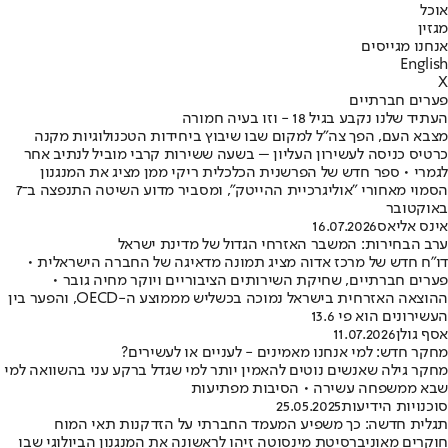
אוכל
מגזין
אנחנו מגייסים
English
X
פערים חברתיים
העתיד שלנו נקבע בגיל 18 - וזו בעיה חמורה
מצבא העם, הפך צה"ל למקום שבו שיבוץ ביחידות הטכנולוגיות מקנה
כרטיס כניסה לעשירון העליון – בשעה ששירות קרבי מוביל לנתיב אחר
לגמרי • ספר חדש של הפרשנית הכלכלית ריקי ממן מציג את המנגנון
הסמוי מאחורי "אוליגרכיית ההייטק", ומסביר מדוע השיטה התנפצה ב־7
באוקטובר
אינס אליאס
16.07.2026
ערב הבחירות: המשבר האזרחי הגדול של מדינת ישראל
דו"ח חדש של מרכז אדוה מציג תמונה מדאיגה של החברה הישראלית •
פערים חברתיים, שחיקת השירותים הציבוריים ויוקר מחיה גובר •
ההוצאה האזרחית בישראל נמוכה בכשליש מממוצע ה-OECD, והפער בין
העשירונים הוא פי 13.6
אסף גולן
11.07.2026
מחקר חדש: למי אנחנו מאמינים - לעניים או לעשירים?
מחקר גילה שאנשים נוטים להאמין יותר למי שגדל ברקע עני בהשוואה למי
שבא ממשפחה עשירה • הסיבות מפתיעות
סוכנויות הידיעות
25.05.2025
תגלית חדשה: כך משפיע המעמד החברתי על הזדקנות תאי המוח
חוקרים מאוניברסיטת מינסוטה זיהו לראשונה את המנגנון הביולוגי שבו