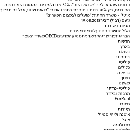
נתונים שהגיעו לידי "ישראל היום": 62% מהתלמידים במגמות היוקרתיות
הם בנים, רק 38% בנות • חוקרת במרכז אדוה: "רואים שינוי, אבל זה תהליך
איטי" • משרד החינוך: "פועלים לצמצום הפערים"
נועם (דבול) דביר
19.08.2018
תגיות קשורות
הלמ''ס
משרד החינוך
לוחמים
מערכת
הבריאות
פריפריה
קריאה
מתמטיקה
מדעים
OECD
משרד האוצר
חדשות
בארץ
בעולם
ביטחוני
פוליטי
פלילים
בריאות
חינוך
משפט
פוליטי-מדיני
תרבות ובידור
ForReal
ספורט
תיירות
אופנה ולייף סטייל
אוכל
טכנולוגיה