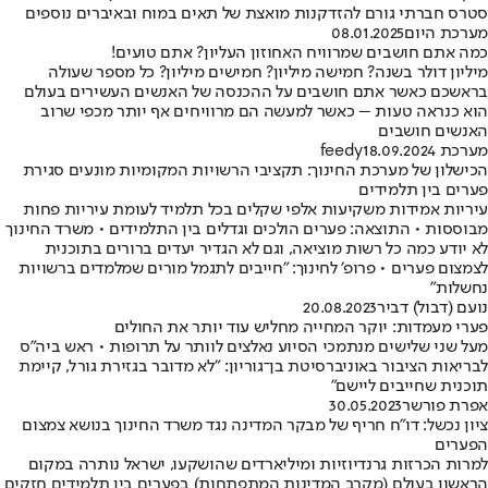
סטרס חברתי גורם להזדקנות מואצת של תאים במוח ובאיברים נוספים
מערכת היום
08.01.2025
כמה אתם חושבים שמרוויח האחוזון העליון? אתם טועים!
מיליון דולר בשנה? חמישה מיליון? חמישים מיליון? כל מספר שעולה
בראשכם כאשר אתם חושבים על ההכנסה של האנשים העשירים בעולם
הוא כנראה טעות – כאשר למעשה הם מרוויחים אף יותר מכפי שרוב
האנשים חושבים
מערכת feedy
18.09.2024
הכישלון של מערכת החינוך: תקציבי הרשויות המקומיות מונעים סגירת
פערים בין תלמידים
עיריות אמידות משקיעות אלפי שקלים בכל תלמיד לעומת עיריות פחות
מבוססות • התוצאה: פערים הולכים וגדלים בין התלמידים • משרד החינוך
לא יודע כמה כל רשות מוציאה, וגם לא הגדיר יעדים ברורים בתוכנית
לצמצום פערים • פרופ׳ לחינוך: "חייבים לתגמל מורים שמלמדים ברשויות
נחשלות"
נועם (דבול) דביר
20.08.2023
פערי מעמדות: יוקר המחייה מחליש עוד יותר את החולים
מעל שני שלישים מנתמכי הסיוע נאלצים לוותר על תרופות • ראש ביה"ס
לבריאות הציבור באוניברסיטת בן־גוריון: "לא מדובר בגזירת גורל, קיימת
תוכנית שחייבים ליישם"
אפרת פורשר
30.05.2023
ציון נכשל: דו"ח חריף של מבקר המדינה נגד משרד החינוך בנושא צמצום
הפערים
למרות הכרזות גרנדיוזיות ומיליארדים שהושקעו, ישראל נותרה במקום
הראשון בעולם (מקרב המדינות המתפתחות) בפערים בין תלמידים חזקים