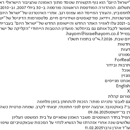
"ישראל היום" הוא גוף תקשורת שנוסד מתוך האמונה שהציבור הישראלי ראוי 
ת
ופרשנויות, וידיאו, פודקאסטים ושידורים חיים. פלטפורמות הדיגיטל של "ישרא
ב-2021 עלו לאוויר האתר החדש והיישומון החדש של "ישראל היום" בע
ואפשר לקבל אותם גם בניוזלטר. מועדון ההטבות הייחודי "הקליקה של ישרא
במייל hayom@israelhayom.co.il.
יום שבת, 4.7.2026
י"ט בתמוז תשפ"ו
חדשות
דעות
ספורט
ForReal
תרבות ובידור
אוכל
מגזין
אנחנו מגייסים
English
X
פורום קהלת
גם לאבנר נתניהו מותר: הזכות להתחתן בזמן מלחמה
ב־7 באוקטובר, ארבעה ימים לפני חתונתי, יצאתי לקרב. שמחה פרטית כשהכאב הלאומי כה גדול נראתה לי לא בסדר • עכשיו מבקשים להפגין מול החתונה של נתניהו משלל סיבות
רן בר־יושפט
09.06.2025
הפיל בחדר השופטים: משבר האמון שמאיים על בית המשפט העליון
שלושים שנה אחרי אזהרתו של הנשיא לנדוי על הסכנות שבאקטיביזם שיפוט
עו"ד אהרן גרבר
11.02.2025