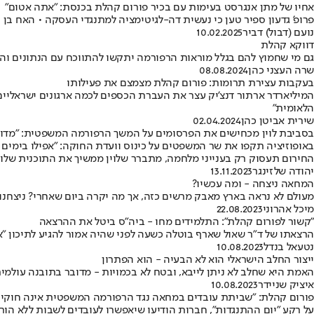
אחיו של מתן אנגרסט בעימות עם בכיר פורום קהלת בכנסת: "אתה אטום"
פרופ' גדעון ספיר טען כי נעשית דה-לגיטימציה למתנגדי העסקה • האח בן ה-16 ענה: "אני כאן כדי להזכיר לחברי כנסת שאח שלי עדיין שם ס
נועם (דבול) דביר
10.02.2025
דווקא קהלת
גם מי שחמוץ להם בגלל מוראות הרפורמה יתקשו להתווכח עם הנתונים ו
שרה העצני כהן
08.08.2024
בעקבות עצירת תרומות: פורום קהלת מצמצם את פעילותו
המיליארדר ארתור דנצ'יק עצר את העברת הכספים לכמה ארגונים ישראליים 
הלאומית"
שירית אביטן כהן
02.04.2024
בסביבת לוין מכחישים את הפרסומים על המשך הרפורמה המשפטית: "מדו
באופוזיציה תקפו את שר המשפטים על כינוס וועדת החוקה: "אפילו בימים 
החירום תעסוק רק בענייני מלחמה, מתברר שלוין ממשיך את התוכנית שלו
יהודה שלזינגר
13.11.2023
המחאה ניצחה - ומה עכשיו?
מעולם לא נראה בארץ מאבק מרשים כזה, אך מה יקרה ביום שאחרי? ניצחנו
מיכל אהרוני
22.08.2023
"קשור לפורום קהלת": התלמידים מחו - ביה"ס ביטל את ההרצאה
הרצאתו של ד"ר שאול שארף בוטלה כשעה לפני שהיה אמור להגיע לתיכון "
נטעאל בנדל
10.08.2023
ייצור החלב הישראלי הוא לא הבעיה - הוא הפתרון
האמת היא שחלב לא ניתן לייבא, ובטח לא בכמויות - מדובר בתובנה עולמית
איציק שניידר
10.08.2023
פורום קהלת: "שביתת עובדים במחאה נגד הרפורמה המשפטית אינה חוקי
על רקע "יום ההתנגדות", חברות הודיעו שיאפשרו לעובדים לשבות ללא הור