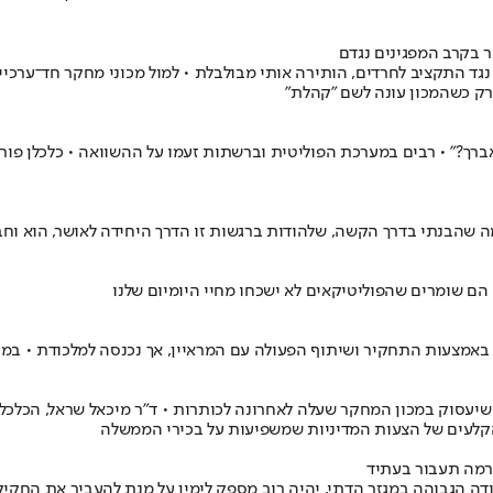
 בקרב המפגינים נגדם
גד התקציב לחרדים, הותירה אותי מבולבלת • למול מכוני מחקר חד־ערכיי
רק כשהמכון עונה לשם "קהלת"
ברך?" • רבים במערכת הפוליטית וברשתות זעמו על ההשוואה • כלכלן פורו
מה שהבנתי בדרך הקשה, שלהודות ברגשות זו הדרך היחידה לאושר, הוא וחבר
הם שומרים שהפוליטיקאים לא ישכחו מחיי היומיום שלנו
שיעסוק במכון המחקר שעלה לאחרונה לכותרות • ד"ר מיכאל שראל, הכלכל
 הקלעים של הצעות המדיניות שמשפיעות על בכירי הממשלה
ורמה תעבור בעתיד
לודה הגבוהה במגזר הדתי, יהיה רוב מספק לימין על מנת להעביר את החקיק