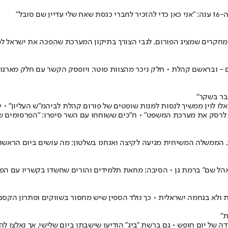
ובל"
המחקרים שמציג הפורום, לגבי הצורך בתיקון המערכת שהפכה את ישראל 
- ובראשם קהלת • חלק ניכר מהצוות פוטר, ויופסק הקשר עם חלק מארגוני
בר בשקר"
אלו לוין ממשיך לנסות למנות שופטים של פורום קהלת לביהמ"ש העליון" •
 לרסק את מערכת המשפט" • ח"כים ששוחחו עם השר סיפרו: "הפרסומים שק
, הממשלה המשיחית מגיעה לקיצה ואנחנו בשלטון: מה עושים ביום הראשון
אהל שם" ברמת גן • הסיבה: מחאת תלמידים והורים שחשדו בקשריו עם הפ
 ולא בגחמה ישראלית • כך נולד הספין שיש מחסור בשווקים ופתרון הקסם 
ת"
דה של יום חופש • גם ברשת "ביג" הודיעו שישבתו ביום שלישי, אך נאלצ