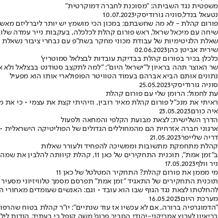
משפטית נגד השביתה: "מסוכנת לחברה דמוקרטית"
נטעאל בנדל
,
סוניה גורודיסקי
10.07.2023
פורום קהלת - לא מה שחשבתם: במכון הכי מושמץ יש יותר ליברליזם מאשר
שיחה עם מיכאל שראל, ראש פורום קהלת לכלכלה, בעקבות נייר עמדה שלו נ
שאלת הלגיטימיות של עבודת מכוני מחקר בשת"פ עם נבחרי ציבור נשאלת 
שירית אביטן כהן
02.06.2023
כלכלן בכיר בפורום קהלת בבדיקת עובדות לבצלאל סמוטריץ'
שר האוצר תהה בראיון ל"ישראל היום": "למה לתקצב סטודנט בבצלאל ולא א
נתונים אותם הביא אברהם בעמוד הטוויטר הפופולארי אותו הוא מפעיל
סוניה גורודיסקי
25.05.2023
עת לחמול: הרומן שלי עם פורום קהלת
ראיתי את מנכ"ל פורום קהלת מאיר רובין, וזיהיתי קצת את עצמי • כי את 
איה כורם
23.05.2023
הדרך השלישית: לצאת מבועת הקלפי והמחאה ולפעול
ארגוני חברה אזרחית הם מהמחוללים הגדולים של הפוליטיקה הישראלית • 
דריה שלייפר
21.05.2023
קהלת מתחמקת מתשובות וממשיכה להפחיד ולעורר שאלות
ב"זמן אמת", תוכנית התחקירים של כאן 11, קהלת קיוותה להלבין את שמה באמצעות התחקיר ושיתוף הפעולה עם המראיין, אך נכנסה למלכודת • במקום להרגיע, היא רק הגבירה חששות • דעה
ניר וולף
17.05.2023
מי מממן את פורום קהלת? התחקיר המטלטל של כאן 11
תוכנית התחקירים של התאגיד "זמן אמת" תפרסם מסמך טלוויזיוני מסעיר 
להחלטתו לצאת נגד הגוף שבו הוא עובד • וגם: האנשים שעומדים מאחורי
מערכת היום
16.05.2023
"הדמוגרפיה ברורה, אם לא עכשיו אז עוד שנתיים": יו"ר קהלת בטוח שהרפ
בריאיון לערוץ אמריקני-יהודי הסביר פרופ' משה קופל כי בעתיד, הודות לי