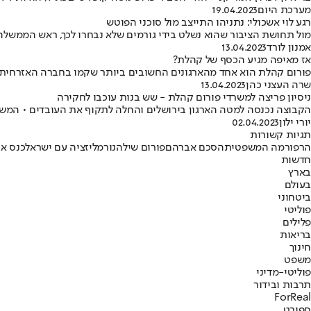
מערכת היום
19.04.2023
רגע לוי אשכולי: נתניהו התייצב מול סוכני הפוטש
מול תחושת הציבור שהוא נשלט בידי גורמים שלא נבחרו לכך, ראש הממשלה 
אמנון לורד
13.04.2023
אז מאיפה מגיע הכסף של קהלת?
פורום קהלת הוא אחד מהארגונים החשובים ביותר שקמו בחברה האזרחית 
שרה העצני כהן
13.04.2023
ניסיון פריצה למשרדי פורום קהלת - שש בנות עוכבו לחקירה
הקבוצה נכנסה למטה הארגון בירושלים והחלה לתקוף את העובדים • המש
יורי ילון
02.04.2023
תגיות קשורות
הרפורמה המשפטית
הסכם אברהם
פורום שילה
נורמליזציה עם ישראל
כנס א
חדשות
בארץ
בעולם
ביטחוני
פוליטי
פלילים
בריאות
חינוך
משפט
פוליטי-מדיני
תרבות ובידור
ForReal
ספורט