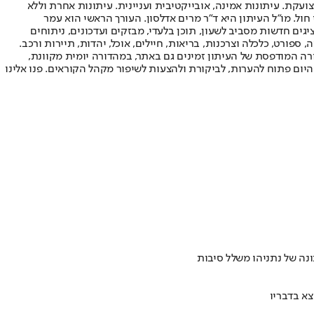
ועקת. עיתונות אמינה, אובייקטיבית ועניינית. עיתונות אחרת וללא
עור החשיפה הגבוה ביותר בימי חול. מו"ל העיתון היא ד"ר מרים אדלסון. העורך הראשי הוא עמר
 והעורך המייסד הוא עמוס רגב. אתרי האינטרנט של "ישראל היום" בעברית ובאנגלית, כמו כן היישומונים (אפליקציות) לאנדרואיד ול-iOS, מציגים חדשות מסביב לשעון, תוכן בלעדי, מבזקים ועדכונים, ניתוחים
, ספורט, כלכלה וצרכנות, בריאות, חיילים, אוכל, יהדות, תיירות ורכב.
דורה המודפסת של העיתון זמינים גם באתר, במהדורה יומית מקוונת,
היום פתוח להערות, לביקורת ולהצעות לשיפור מקהל הקוראים. פנו אלינו
א בדבריו