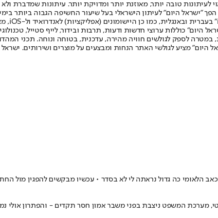
לעיתונות טובה יותר, מאוזנת יותר ומדויקת יותר. עיתונות שמדברת ולא צ
שלום. המהדורה המודפסת הראשונה פורסמה ב-30 ביולי 2007, וב-2010 הפך "ישראל היום" לעיתון הישראלי בעל שי
לחמנוביץ,
ל היום" כוללות ערוצי חדשות ודעות, תרבות ובידור, לייף סטייל, טכנולוגיה
ברית, במטרה לספק לגולשים חוויה מהירה, עדכנית, בטוחה ונוחה. תכני המה
ל היום" מציע לגולשי האתר הנחות ומבצעים על מוצרים ושירותים. ישראל 
י, מערכת המשפט ניצבת בפני משבר אמון חסר תקדים - והפתרון אולי נמצ