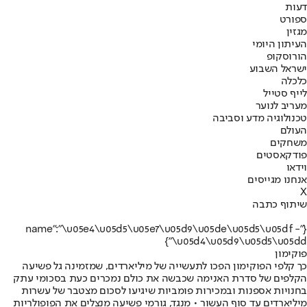
דעות
ספורט
מגזין
העיתון היומי
הורוסקופ
ישראל השבוע
כלכלה
לייף סטייל
מעריב לנוער
טכנולוגיה מדע וסביבה
העולם
משחקים
פודקאסטים
וידאו
אנחנו מגייסים
X
שיתוף כתבה
{"name":"\u05e4\u05d5\u05e7\u05d9\u05de\u05d5\u05df -
\u05d4\u05d9\u05d5\u05dd"}
פוקימון
כך קלפי הפוקימון הפכו לתעשייה של מיליארדים, שמזמינה גל פשיעה
הקלפים של סדרת האנימה שכבשה את כולם נמכרים כעת בסכומי עתק
בחנויות אספנות ובמכירות פומביות שיגיעו לסכום מצטבר של עשרות
מיליארדים עד סוף העשור • מנגד, גורמי פשיעה מנצלים את הפופולריות