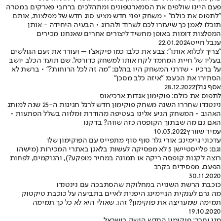
פעם היינו שולפים את הסמארטפונים ומתהלכים ברחבי פארקים במטרה
"לתפוס את כולם" • משחק יפני חדש מציע סוג חדש של מפלצות, אותם
תוכלו לאמן כך שיעזרו לכם לשרוד ולהרוג • הבעיה היחידה - אותן
המפלצות דומות באופן מחשיד ליצורים אחרים שאנחנו מכירים
ענבל חייט
22.01.2024
"צריך לכלוא אותו": צבע את כלבו כמו פיקאצ'ו – ועורר את זעם הגולשים
בעליו של חיית המחמד לקח אותו למשחק כדורסל, שם תועד הכלב יושב
על ברכיו • שדרני המשחק היו בהלם: "מה זה לכל הרוחות?" • ברשת לא
הסתירו את הכעס: "איזה כלב מסכן"
אסף גולן
28.12.2022
לתפוס את כולם: פוקימון אגדות ארכיאוס
נינטנדו שחררו השנה משחק פוקימון חדש לרגל חגיגות ה-25 שנה למותג
האהוב • המשחק הגיע אלינו בעטיפה מהודרת ומלווה בשלל הפתעות •
האם גם מה שבתוך הקופסה כזה שווה? בדקנו
עמיר שוורץ
10.03.2022
עדכוני גיימינג: אורי גלר סוף סוף מתפייס עם הפוקימון שלו
וגם: פלייסטיישן 5 לא מפסיקה לעשות בלאגן באתרי המכירות (מישהו
רוצה לקנות קופסה ריקה או תמונה במחיר מופקע?), והנוקמים, לפחות
הפעם, מפסידים בקרב
30.11.2020
כוכבת הרשת השנויה במחלוקת שהסתבכה עם נינטנדו
מה גרם לענקית הגיימינג היפנית לאיים בתביעה על כוכבת טיקטוק
תמימה שמעריצה את פוקימון? זהו, שאולי היא לא כל כך תמימה
19.10.2020
מגן וחרב: פוקימון החדש הושק בישראל