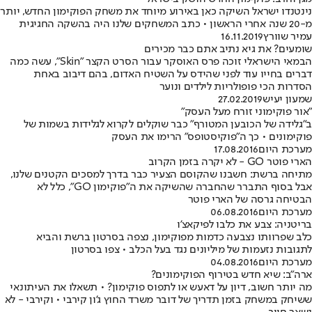
נינטנדו ישראל השיקה כאן באירוע מיוחד את משחק הפוקימון החדש, יותר
מ-20 שנה אחרי הראשון • כתב המשחקים שלנו היה בהשקה החגיגית
עמיר שוורץ
16.11.2019
שומעים? את גיא נתיב אתם כבר מכירים
הבמאי הישראלי זוכה פרס האוסקר עבור הסרט הקצר "Skin", עשה כמה
דברים בחייו עוד לפני שהידס על השטיח האדום, בהם דיבוב באחת
הסדרות הכי פופולריות לילדים ונוער
שמעון יעיש
27.02.2019
"אור פוקימוני זורח מעל העסק"
ב"גלידה של הכובען המטורף" כבר שוקלים לקרוא לגלידות בשמות של
פוקימונים • כך ה"פוקיסטופס" הרימו את העסק
מערכת היום
17.08.2016
הארי פוטר GO - לא יקרה בזמן הקרוב
מתיחה ברשת: חשבנו שהקוסם הצעיר כבר בדרך למסכים הקטנים שלנו,
אבל בסוף התברר שהחברה שהשיקה את ה"פוקימון GO", כלל לא
הבטיחה גרסה של הארי פוטר
מערכת היום
06.08.2016
בריטניה: צבע את כלבו לפיקאצ'ו
כלב שפרוותו נצבעה כדמות מפוקימון, נצפה בסרטון ברשת והביא
לתגובות נזעמות של מיליונים נגד בעל הכלב • צפו בסרטון
מערכת היום
04.08.2016
ארה"ב: שיא חדש בטירוף הפוקימונים?
מה יותר חשוב, דיון על דאעש או לתפוס פוקימון? • תשאלו את העיתונאי
ששיחק במשחק בזמן תדריך של דובר משרד החוץ ג'ון קירבי • וקירבי - לא