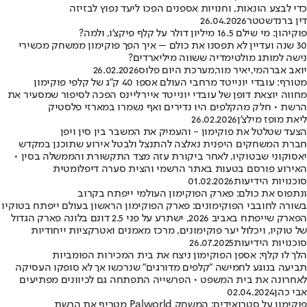
כדי לבצע הונאות, וחנויות אספנים הפכו ליעד נפוץ לבזיזה
דין ברנדשטטר
26.04.2026
פוקיהון: מי שילם 16.5 מיליון דולר על קלף פיקצ’ו, ולמה?
30 שנה ועדיין לא תפסנו את כולם – איך הפך פוקימון ממשחק מכשירי
נישה למותג מולטימדיה ששווה מיליארדים?
יואב אברהמי
,
יאיר מור
,
מערכת היום פלוס
26.02.2026
מטורף: עובדי יונייטד מרחבי העולם אספו 40 ק״ג של קלפי פוקימון
מחווה יוצאת דופן של עובדי יונייטד איירליינס הפכה לסיפור שמסעיר את
הרשת • חלק מהקלפים היו נדירים ואף נשמרו במארזי פלסטיק
ליאת מופז מילצ'ן
26.02.2026
הצעד שטלטל את פוקימון - והעמיק את המשבר בין סין ויפן
חברת המשחקים היפנית נאלצה להתנצל ולבטל אירוע שתוכנן במקדש
יאסוקוני שבטוקיו, לאחר ביקורת עזה מצד התקשורת והממשלה בסין •
האירוע פורסם בטעות באתר הרשמי והצית סערה דיפלומטית
סוכנויות הידיעות
01.02.2026
ונתפוס את כולם: פארק הפוקימון העולמי ייפתח בקרוב
בשורה לחובבי הפוקימונים: פארק הפוקימון הראשון בעולם ייפתח בטוקיו
הפארק שייפתח באביב 2026, ישתרע על פני 2.5 דונם בלונה פארק הגדול
של טוקיו, ויכלול יער פוקימונים, מרכז מאמנים ואטרקציות ייחודיות
סוכנויות הידיעות
26.07.2025
הלך לו קלף: אספן הפוקימון ניצח את בית המכירות הפומביות
תביעה בנוגע לחמישה "קלפים מדורגים" שנרכשו אך לא סופקו העסיקה
לאחרונה את בית המשפט • הפרשייה התפתחה גם לכיוונים מפתיעים
אבי כהן
02.04.2024
פוקימון על סטרואידים: המשחק Palworld מטריף את הרשת