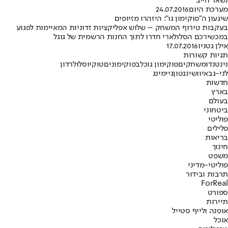
נשאר חייב
מערכת היום
24.07.2016
שיגעון ה"פוקימון גו": היזהרו מזיופים
בעקבות טירוף המשחק – שלוש אפליקציות זדוניות המאיימות לפגוע
במכשירכם הסלולארי חדרו לתוך החנות הרשמית של גוגל
אילן גטניו
17.07.2016
תגיות קשורות
נינטנדו
משחקים
פוקימון גו
כלב
פוקימונים
טוקיו
סלולר
דון
לני-גבאי
וושינגטון
גיימינג
חדשות
בארץ
בעולם
ביטחוני
פוליטי
פלילים
בריאות
חינוך
משפט
פוליטי-מדיני
תרבות ובידור
ForReal
ספורט
תיירות
אופנה ולייף סטייל
אוכל