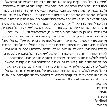
"ישראל היום" הוא גוף תקשורת שנוסד מתוך האמונה שהציבור הישראלי
ראוי לעיתונות טובה יותר, מאוזנת יותר ומדויקת יותר. עיתונות שמדברת
ולא צועקת. עיתונות אמינה, אובייקטיבית ועניינית. עיתונות אחרת וללא
תשלום. המהדורה המודפסת הראשונה פורסמה ב-30 ביולי 2007, וב-2010
הפך "ישראל היום" לעיתון הישראלי בעל שיעור החשיפה הגבוה ביותר בימי
חול. מו"ל העיתון היא ד"ר מרים אדלסון. העורך הראשי הוא עמר לחמנוביץ,
והעורך המייסד הוא עמוס רגב. אתרי האינטרנט של "ישראל היום" בעברית
ובאנגלית, כמו כן היישומונים (אפליקציות) לאנדרואיד ול-iOS, מציגים
חדשות מסביב לשעון, תוכן בלעדי, מבזקים ועדכונים, ניתוחים ופרשנויות,
וידיאו, פודקאסטים ושידורים חיים. פלטפורמות הדיגיטל של "ישראל היום"
כוללות ערוצי חדשות ודעות, תרבות ובידור, לייף סטייל, טכנולוגיה, ספורט,
כלכלה וצרכנות, בריאות, חיילים, אוכל, יהדות, תיירות ורכב. ב-2021 עלו
לאוויר האתר החדש והיישומון החדש של "ישראל היום" בעברית, במטרה
לספק לגולשים חוויה מהירה, עדכנית, בטוחה ונוחה. תכני המהדורה
המודפסת של העיתון זמינים גם באתר, במהדורה יומית מקוונת, ואפשר
לקבל אותם גם בניוזלטר. מועדון ההטבות הייחודי "הקליקה של ישראל
היום" מציע לגולשי האתר הנחות ומבצעים על מוצרים ושירותים. ישראל
היום פתוח להערות, לביקורת ולהצעות לשיפור מקהל הקוראים. פנו אלינו
במייל hayom@israelhayom.co.il.
מבזקים
חדשות
אוכל
תשחץ
ForReal
תרבות