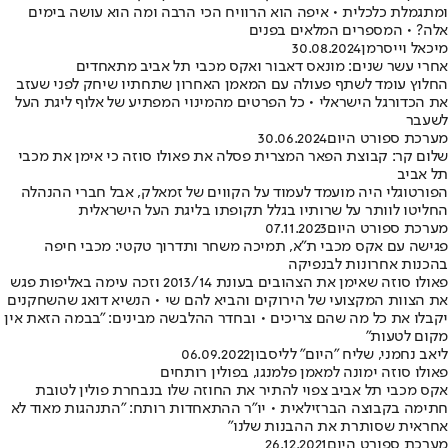
ומתגמלת כלכלית • איפה הוא הרוויח הכי הרבה ומה הוא עושה בימים
אלה? • המספרים המלאים בפנים
מיכאל וייסרמן
30.08.2024
אחרי עשר שנים: מונאס דאבור ואקס מכבי תל אביב מתאחדים
החלוץ עומד לשתף פעולה עם המאמן האחרון שתחתיו שיחק לפני שעזב
את הכדורגל הישראלי • כל הפרטים מהמינוי המפתיע של אלוף ליגת העל
לשעבר
מערכת ספורט היום
30.06.2024
שלום קר: קבוצת הפאר המצרית פסלה את פאולו סוזה כי אימן את מכבי
תל אביב
הפורטוגלי היה מועמד לעמוד על הקווים של זמאלק, אבל חברי ההנהלה
החליטו לוותר על שרותיו בגלל תקופתו בליגת העל הישראלית
מערכת ספורט היום
07.11.2023
פגישה עם אקס מכבי ת"א, תמיכה משחר ותדרוך טקטי: מכבי חיפה
בהכנות אחרונות לבנפיקה
פאולו סוזה שאימן את הצהובים בעונת 2013/14 וזכה עימה באליפות פגש
את הצוות המקצועי של הירוקים והביא להם שי • הנשיא דואג שהשחקנים
יקבלו את כל מה שהם צריכים • ובחדר ההלבשה מבינים: "בבמה הזאת אין
מקום לטעות"
ליאב נחמני, שליח "היום" לליסבון
06.09.2022
פאולו סוזה ימונה למאמן פלמנגו, בפולין רותחים
אקס מכבי תל אביב צפוי להתיר את החוזה שלו בנבחרת פולין לטובת
חתימה בקבוצה הברזילאית • יו"ר ההתאחדות רותח: "התנהגות מאוד לא
אחראית שסותרת את ההבנות שלנו"
מערכת ספורט היום
26.12.2021