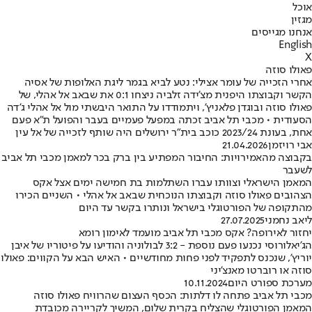
אוכל
מגזין
אנחנו מגייסים
English
X
פאולו סוזה
אחרי הזכייה של עומר אצילי: נטע לביא בגמר ליגת האלופות של אסיה
הקשר וקבוצתו היפנית מצ'ידה זלביה ניצחו 0:1 את שבאב אל אהלי, של
פאולו סוזה ובוגדן פלאניץ', ויתמודדו על התואר היבשתי מול אל אהלי ג'דה
הסעודית • מכבי תל אביב זכתה במפעל פעמיים בעבר והפועל ת"א פעם
אחת, בעונת 2023/24 כוכב בית"ר ירושלים היה שותף לזכייה של אל עין
אבי רויזמן
21.04.2026
בקבוצה מהאמירויות: החיבור המפתיע בין ברק בכר למאמן מכבי תל אביב
לשעבר
המאמן הישראלי וצוותו עברו השתלמות בת חמישה ימים אצל אקס
הצהובים פאולו סוזה וקבוצתו הנוכחית שבאב אל אהלי • השניים הכירו
מהתקופה של הפורטוגלי בישראל ונותרו בקשר עד היום
ליאב נחמני
27.07.2025
יחזור לאירופה? אקס מכבי תל אביב מועמד לאימון רומא
הג'יאלורוסי נכנעו פעם נוספת - 3:2 לבולוניה והודיעו על פיטוריו של איבן
יוריץ', שנכנס לתפקיד לפני פחות מחודשיים • האיש הבא על הקווים: פאולו
סוזה או רוברטו מאנצ'יני
מערכת ספורט היום
10.11.2024
מכבי תל אביב פתחה לו דלתות: הכסף העצום שהרוויח פאולו סוזה
המאמן הפורטוגלי שהצליח בקרית שלום, המשיך לקריירה מכובדת