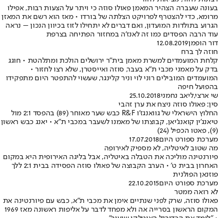
בעונה שעברה הצהיר המאמן פאולו סוזה כי ויתר על הצעות רבות, אפילו
מרומא, כדי להצטרף לפרויקט הצלתה של בורדו • מאז הוא רשם את המאזן
הגרוע בתולדות המועדון, ואם דברים לא יתחילו לזוז בכיוון הנכון – נראה
עוד הרבה הפסדים כמו זה לאנז'ה במחזור הפתיחה בצרפת
דור הופמן
12.08.2019
חוזה לך ברח
קלחת המועמדים למשרת מאמן בית"ר ירושלים הולכת ומתלהטת • חוגג
בדק על מאמני מכבי ת"א בעבר, סוזה ואייסטרן, שלא רצו לחזור •
המועמדים המובילים רוני לוי וניר קלינגר, שעשוי להתפטר היום מתפקידו
בהפועל חיפה
שי ארצי
,
ליאב נחמני
25.10.2018
סין: פאולו סוזה ניצח את ערן זהבי
החלוץ הישראלי של גוואנגז'ו R&F כבש שער מאוחר (89) בהפסד 2:1 מול
טיאנג'ין קואנג'יאן, קבוצתו של מאמנו לשעבר במכבי ת"א • יאנג כבש ראשון
(9), פאטו הכפיל (24)
מערכת ספורט היום
17.07.2018
מה שטוב לאיטליה, לא מספיק לאירופה
פיורנטינה מוליכה את הטבלה באיטליה, אבל בליגה האירופית היא במקום
האחרון בבית ט' • הערב הקבוצה של פאולו סוזה הפסידה בבית 2:1 ללך
פוזנאן הפולנית
מערכת ספורט היום
22.10.2015
לא רואה ממטר
פאולו סוזה, שרק לפני שנתיים אימן את מכבי ת"א, כבש עם פיורנטינה את
המקום הראשון בסרייה אה ולא מפחד לדבר על אליפות ראשונה מאז 1969