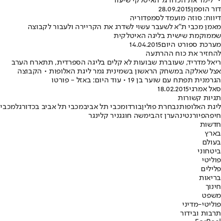
• "לימד את הכדורגל האיטלקי שיעור"
דור הופמן
28.09.2015
דיווח: סוזה מועמד לסמפדוריה
מאמן מכבי ת"א לשעבר עשוי לשדרג את הקריירה ולעבור לקבוצה
שממוקמת שישית בליגה האיטלקית
מערכת ספורט היום
14.04.2015
להחזיר את כוח ההרתעה
ריאל מדריד, שעוברת שבועות לא קלים בליגה הספרדית, תתארח הערב
אצל שאלקה במשחק הראשון בשמינית גמר ליגת האלופות • הקבוצה
הגרמנית תפתח עם שוער בן 19 • עוד היום: באזל - פורטו
סאל אמרגי
18.02.2015
תגיות קשורות
ליגת האלופות
נבחרת פולין
בורדו
מכבי תל אביב
מכבי תל אביב בכדורגל
מכבי
חיפה
פיורנטינה
ערן זהבי
משה חוגג
ניר קלינגר
חדשות
בארץ
בעולם
ביטחוני
פוליטי
פלילים
בריאות
חינוך
משפט
פוליטי-מדיני
תרבות ובידור