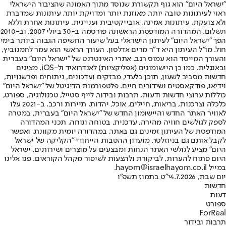
"ישראל היום" הוא גוף תקשורת שנוסד מתוך האמונה שהציבור הישראלי
ראוי לעיתונות טובה יותר, מאוזנת יותר ומדויקת יותר. עיתונות שמדברת
ולא צועקת. עיתונות אמינה, אובייקטיבית ועניינית. עיתונות אחרת וללא
תשלום. המהדורה המודפסת הראשונה פורסמה ב-30 ביולי 2007, וב-2010
הפך "ישראל היום" לעיתון הישראלי בעל שיעור החשיפה הגבוה ביותר בימי
חול. מו"ל העיתון היא ד"ר מרים אדלסון. העורך הראשי הוא עמר לחמנוביץ,
והעורך המייסד הוא עמוס רגב. אתרי האינטרנט של "ישראל היום" בעברית
ובאנגלית, כמו כן היישומונים (אפליקציות) לאנדרואיד ול-iOS, מציגים
חדשות מסביב לשעון, תוכן בלעדי, מבזקים ועדכונים, ניתוחים ופרשנויות,
וידיאו, פודקאסטים ושידורים חיים. פלטפורמות הדיגיטל של "ישראל היום"
כוללות ערוצי חדשות ודעות, תרבות ובידור, לייף סטייל, טכנולוגיה, ספורט,
כלכלה וצרכנות, בריאות, חיילים, אוכל, יהדות, תיירות ורכב. ב-2021 עלו
לאוויר האתר החדש והיישומון החדש של "ישראל היום" בעברית, במטרה
לספק לגולשים חוויה מהירה, עדכנית, בטוחה ונוחה. תכני המהדורה
המודפסת של העיתון זמינים גם באתר, במהדורה יומית מקוונת, ואפשר
לקבל אותם גם בניוזלטר. מועדון ההטבות הייחודי "הקליקה של ישראל
היום" מציע לגולשי האתר הנחות ומבצעים על מוצרים ושירותים. ישראל
היום פתוח להערות, לביקורת ולהצעות לשיפור מקהל הקוראים. פנו אלינו
במייל hayom@israelhayom.co.il.
יום שבת, 4.7.2026
י"ט בתמוז תשפ"ו
חדשות
דעות
ספורט
ForReal
תרבות ובידור