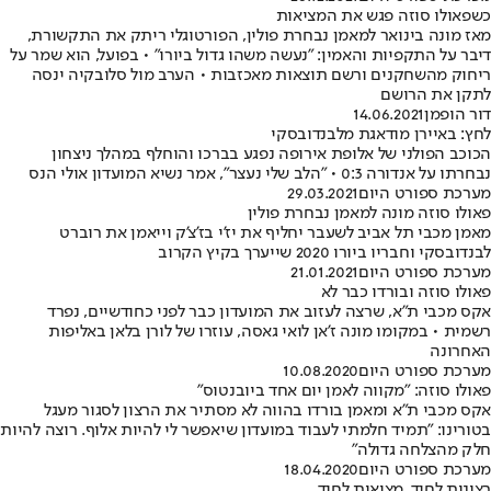
כשפאולו סוזה פגש את המציאות
מאז מונה בינואר למאמן נבחרת פולין, הפורטוגלי ריתק את התקשורת,
דיבר על התקפיות והאמין: "נעשה משהו גדול ביורו" • בפועל, הוא שמר על
ריחוק מהשחקנים ורשם תוצאות מאכזבות • הערב מול סלובקיה ינסה
לתקן את הרושם
דור הופמן
14.06.2021
לחץ: באיירן מודאגת מלבנדובסקי
הכוכב הפולני של אלופת אירופה נפגע בברכו והוחלף במהלך ניצחון
נבחרתו על אנדורה 0:3 • "הלב שלי נעצר", אמר נשיא המועדון אולי הנס
מערכת ספורט היום
29.03.2021
פאולו סוזה מונה למאמן נבחרת פולין
מאמן מכבי תל אביב לשעבר יחליף את יז'י בז'צ'ק וייאמן את רוברט
לבנדובסקי וחבריו ביורו 2020 שייערך בקיץ הקרוב
מערכת ספורט היום
21.01.2021
פאולו סוזה ובורדו כבר לא
אקס מכבי ת"א, שרצה לעזוב את המועדון כבר לפני כחודשיים, נפרד
רשמית • במקומו מונה ז'אן לואי גאסה, עוזרו של לורן בלאן באליפות
האחרונה
מערכת ספורט היום
10.08.2020
פאולו סוזה: "מקווה לאמן יום אחד ביובנטוס"
אקס מכבי ת"א ומאמן בורדו בהווה לא מסתיר את הרצון לסגור מעגל
בטורינו: "תמיד חלמתי לעבוד במועדון שיאפשר לי להיות אלוף. רוצה להיות
חלק מהצלחה גדולה"
מערכת ספורט היום
18.04.2020
רצונות לחוד, מציאות לחוד