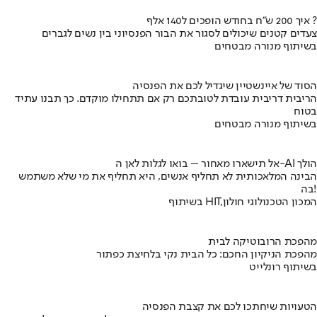
איך 200 ש"ח בחודש הופכים ל140 אלף ?
צעדים קטנים שיכולים לסגור את הבור הפנסיוני בין נשים לגברים
בשיתוף מנורה מבטחים
הסוד של איינשטיין שיגדיל לכם את הפנסיה
הריבית דריבית עובדת לטובתכם רק אם תתחילו מוקדם. כך תבנו עתיד
בטוח
בשיתוף מנורה מבטחים
אל תישארו מאחור – בואו לגלות לאן ה-AI הולך
הבינה המלאכותית לא תחליף אנשים, היא תחליף את מי שלא משתמש
בה!
בשיתוף HIT,המכון הטכנולוגי חולון
מהפכת הרובוטיקה לבית
מהפכת הניקיון החכם: כל הבית נקי בלחיצת כפתור
בשיתוף רונלייט
הטעויות שיחתכו לכם את קצבת הפנסיה