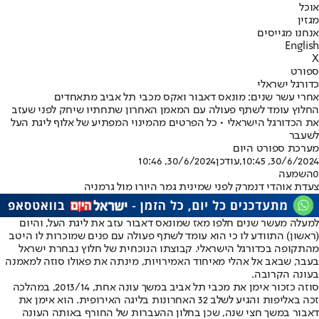
אוכל
מגזין
אנחנו מגייסים
English
X
ספורט
כדורגל ישראלי
אחרי עשר שנים: מונאס דאבור ואקס מכבי תל אביב מתאחדים
החלוץ עומד לשתף פעולה עם המאמן האחרון שתחתיו שיחק לפני שעזב
את הכדורגל הישראלי • כל הפרטים מהמינוי המפתיע של אלוף ליגת העל
לשעבר
מערכת ספורט היום
30/6/2024, 10:45
,עודכן
30/6/2024, 10:46
0
השמעה
צעדת אוהדי דנמרק לפני שמינית גמר היורו מול גרמניה
למעלה מעשר שנים חלפו מאז שמונאס דאבור עזב את ליגת העל, והיום
(ראשון) התוודע לו כי הוא עומד לשתף פעולה עם פנים שמוכרות לו היטב
מהתקופה בכדורגל הישראלי. קבוצתו הנוכחית של חלוץ נבחרת ישראל
בעבר, שבאב אל אהלי מאיחוד האמירויות, מינתה את פאולו סוזה למאמנה
בעונה הקרובה.
סוזה כזכור אימן את מכבי תל אביב במשך עונה אחת, 2013/14, במהלכה
זכה באליפות והגיע לשלב 32 האחרונות בליגה האירופית. הוא אימן את
דאבור במשך חצי שנה, שכן בחלון ההעברות של החורף באותה העונה