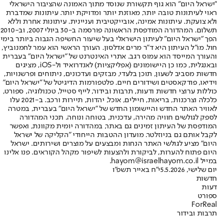
"ישראל היום" הוא גוף תקשורת שנוסד מתוך האמונה שהציבור הישראלי
ראוי לעיתונות טובה יותר, מאוזנת יותר ומדויקת יותר. עיתונות שמדברת
ולא צועקת. עיתונות אמינה, אובייקטיבית ועניינית. עיתונות אחרת וללא
תשלום. המהדורה המודפסת הראשונה פורסמה ב-30 ביולי 2007, וב-2010
הפך "ישראל היום" לעיתון הישראלי בעל שיעור החשיפה הגבוה ביותר בימי
חול. מו"ל העיתון היא ד"ר מרים אדלסון. העורך הראשי הוא עמר לחמנוביץ,
והעורך המייסד הוא עמוס רגב. אתרי האינטרנט של "ישראל היום" בעברית
ובאנגלית, כמו כן היישומונים (אפליקציות) לאנדרואיד ול-iOS, מציגים
חדשות מסביב לשעון, תוכן בלעדי, מבזקים ועדכונים, ניתוחים ופרשנויות,
וידיאו, פודקאסטים ושידורים חיים. פלטפורמות הדיגיטל של "ישראל היום"
כוללות ערוצי חדשות ודעות, תרבות ובידור, לייף סטייל, טכנולוגיה, ספורט,
כלכלה וצרכנות, בריאות, חיילים, אוכל, יהדות, תיירות ורכב. ב-2021 עלו
לאוויר האתר החדש והיישומון החדש של "ישראל היום" בעברית, במטרה
לספק לגולשים חוויה מהירה, עדכנית, בטוחה ונוחה. תכני המהדורה
המודפסת של העיתון זמינים גם באתר, במהדורה יומית מקוונת, ואפשר
לקבל אותם גם בניוזלטר. מועדון ההטבות הייחודי "הקליקה של ישראל
היום" מציע לגולשי האתר הנחות ומבצעים על מוצרים ושירותים. ישראל
היום פתוח להערות, לביקורת ולהצעות לשיפור מקהל הקוראים. פנו אלינו
במייל hayom@israelhayom.co.il.
יום שלישי, 5.5.2026
י"ח באייר תשפ"ו
חדשות
דעות
ספורט
ForReal
תרבות ובידור