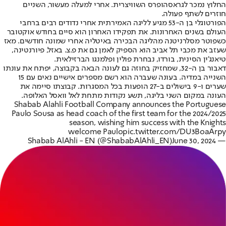
החלוץ נמכר לגראסהופרס השוויצרית. אחרי למעלה מעשור, השניים
חוזרים לשתף פעולה.
הפורטוגלי בן ה-53 מגיע לליגה האמירתית אחרי נדודים רבים ברחבי
העולם בשנים האחרונות. את תפקידו האחרון הוא סיים בחודש אוקטובר
כשפוטר מסלרניטנה מהליגה הבכירה באיטליה אחרי שמונה חודשים. מאז
שעזב את מכבי תל אביב הוא הספיק לאמן גם את פ.צ. באזל, פיורנטינה,
טיאנג'ין הסינית, בורדו, נבחרת פולין ופלמנגו הברזילאית.
דאבור בן ה-32, שמחזיק בחוזה גם לעונה הבאה בקבוצה, יפתח את עונתו
השנייה במדיה. בעונה שעברה הוא רשם מספרים אישיים נאים עם 15
שערים ו-9 בישולים ב-27 הופעות בכל המסגרות. קבוצתו סיימה את
העונה במקום השני בליגה, תשע נקודות מתחת לאל וואסל האלופה.
Shabab Alahli Football Company announces the Portuguese
Paulo Sousa as head coach of the first team for the 2024/2025
season, wishing him success with the Knights
welcome Paulo
pic.twitter.com/DU3BoaArpy
June 30, 2024
— Shabab AlAhli - EN (@ShababAlAhli_EN)