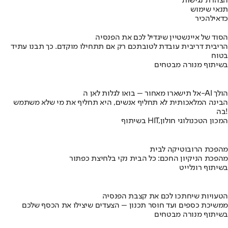
הצהרת נגישות
תנאי שימוש
כדאי
להכיר
הסוד של איינשטיין שיגדיל לכם את הפנסיה
הריבית דריבית עובדת לטובתכם רק אם תתחילו מוקדם. כך תבנו עתיד
בטוח
בשיתוף מנורה מבטחים
אל תישארו מאחור – בואו לגלות לאן ה-AI הולך
הבינה המלאכותית לא תחליף אנשים, היא תחליף את מי שלא משתמש
בה!
בשיתוף HIT,המכון הטכנולוגי חולון
מהפכת הרובוטיקה לבית
מהפכת הניקיון החכם: כל הבית נקי בלחיצת כפתור
בשיתוף רונלייט
הטעויות שיחתכו לכם את קצבת הפנסיה
ממשיכת כספים ועד חוסר תכנון – הצעדים שיצילו את הכסף שלכם
בשיתוף מנורה מבטחים