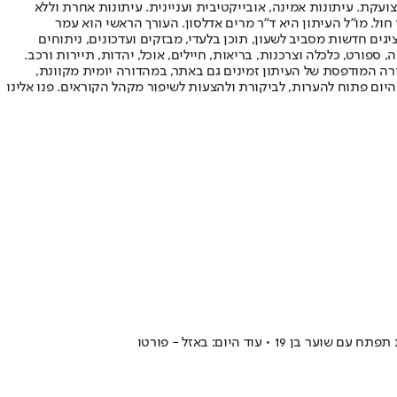
ועקת. עיתונות אמינה, אובייקטיבית ועניינית. עיתונות אחרת וללא
עור החשיפה הגבוה ביותר בימי חול. מו"ל העיתון היא ד"ר מרים אדלסון. העורך הראשי הוא עמר
 והעורך המייסד הוא עמוס רגב. אתרי האינטרנט של "ישראל היום" בעברית ובאנגלית, כמו כן היישומונים (אפליקציות) לאנדרואיד ול-iOS, מציגים חדשות מסביב לשעון, תוכן בלעדי, מבזקים ועדכונים, ניתוחים
, ספורט, כלכלה וצרכנות, בריאות, חיילים, אוכל, יהדות, תיירות ורכב.
דורה המודפסת של העיתון זמינים גם באתר, במהדורה יומית מקוונת,
היום פתוח להערות, לביקורת ולהצעות לשיפור מקהל הקוראים. פנו אלינו
ד היום: באזל - פורטו