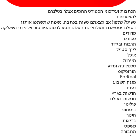
הכתבות ועידכוני הספורט החמים אצלך בטלגרם
להצטרפות
טעינו? נתקן! אם מצאתם טעות בכתבה, נשמח שתשתפו אותנו
באזל
כריסטיאנו רונאלדו
ליגת האלופות
פאולו סוזה
פורטו
ריאל מדריד
שאלקה
מדורים
ספורט
תרבות ובידור
לייף סטייל
אוכל
תיירות
טכנולוגיה ומדע
הורוסקופ
ForReal
מגזין השבוע
דעות
חדשות בארץ
חדשות בעולם
פוליטי
ביטחוני
חינוך
בריאות
משפט
תחבורה