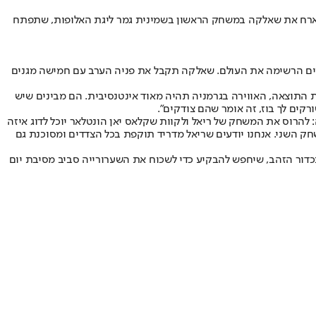
תארח את שאלקה במשחק הראשון בשמינית גמר ליגת האלופות, שתפתח
רק לפני כחודשיים הרשימה את העולם. שאלקה תקבל את פניה הערב עם חמישה מגנים
בביתה 6:1. "זו תהיה טעות גדולה לחשוב שאפשר לשחזר את התוצאה, האווירה בגרמניה תהיה מאוד אינטנסיבית. הם מבינים שיש
ים לך בוז, זה אומר שהם צודקים".
ששני השוערים הבכירים פביאן גיפר וראלף פהארמן לא ישחקו, יפתח עם מערך 2-3-5 ועם הוראה ברורה: להרוס את המשחק של ריאל ולקוות שקלאס יאן הונטלאר יוכל לדוג איזה
שחק השני. אנחנו יודעים שריאל מדריד תוקפת בכל הצדדים ומסוכנת גם
בכדור הזהב, שיחפש להבקיע כדי לשכוח את השערורייה סביב מסיבת יום