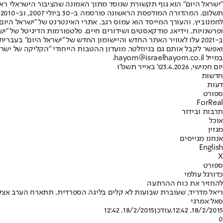
"ישראל היום" הוא גוף תקשורת שנוסד מתוך האמונה שהציבור הישראלי ראוי 
ת
ופרשנויות, וידיאו, פודקאסטים ושידורים חיים. פלטפורמות הדיגיטל של "ישרא
ב-2021 עלו לאוויר האתר החדש והיישומון החדש של "ישראל היום" בע
ואפשר לקבל אותם גם בניוזלטר. מועדון ההטבות הייחודי "הקליקה של ישרא
במייל hayom@israelhayom.co.il.
יום חמישי, 23.4.2026
ו' באייר תשפ"ו
חדשות
דעות
ספורט
ForReal
תרבות ובידור
אוכל
מגזין
אנחנו מגייסים
English
X
ספורט
כדורגל עולמי
להחזיר את כוח ההרתעה
ריאל מדריד, שעוברת שבועות לא קלים בליגה הספרדית, תתארח הערב אצל שאלקה במשח
סאל אמרגי
18/2/2015, 12:42
,עודכן
18/2/2015, 12:42
0