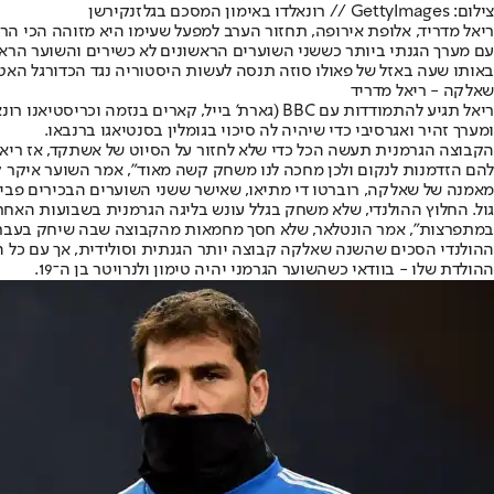
צילום: GettyImages // רונאלדו באימון המסכם בגלזנקירשן
ריאל מדריד, אלופת אירופה, תחזור הערב למפעל שעימו היא מזוהה הכי
עם מערך הגנתי ביותר כששני השוערים הראשונים לא כשירים והשוער הראשי ה
באותו שעה באזל של פאולו סוזה תנסה לעשות היסטוריה נגד הכדורגל האט
שאלקה - ריאל מדריד
ריאל תגיע להתמודדות עם BBC (גארת' בייל, קאר
ומערך זהיר ואגרסיבי כדי שיהיה לה סיכוי בגומלין בסנטיאגו ברנבאו.
להם הזדמנות לנקום ולכן מחכה לנו משחק קשה מאוד", אמר השוער איקר ק
גול. החלוץ ההולנדי, שלא משחק בגלל עונש בליגה הגרמנית בשבועות האחרו
במתפרצות", אמר הונטלאר, שלא חסך מחמאות מהקבוצה שבה שיחק בעבר.
ההולנדי הסכים שהשנה שאלקה קבוצה יותר הגנתית וסולידית, אך עם כל ה
ההולדת שלו - בוודאי כשהשוער הגרמני יהיה טימון ולנרויטר בן ה־19.