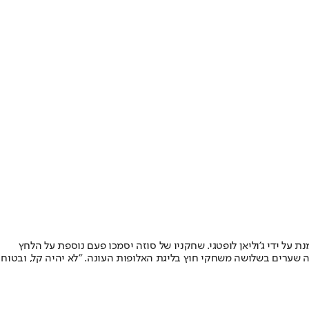
ל ידי ג'וליאן לופטגי. שחקניו של סוזה יסמכו פעם נוספת על הלחץ
סון מרטינס הקולומביאני, שהבקיע ארבעה שערים בשלושה משחקי חוץ בליגת האלופות העונה. "לא יהיה קל, ובטוח