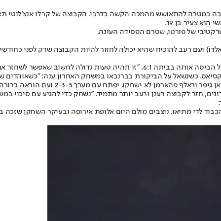
 הרבה במטרה להתאושש מהמכה הקשה בדרבי. הקבוצה של קרלו אנצ'לוטי 
וא צעיר בן 19.
רקטיבי של פורטו, שטרם הפסידה העונה.
ים בנזמה וכריסטיאנו רונאלדו) ועם רעב להוכיח שהיא יכולה לחזור להיות הקבוצה ש
הקבוצה הגרמנית תעשה הכל כדי שלא לחזור על הסיוט של אשתקד, אז ריאל הביסה אותה 
סיאס. כשנשאל על הביקורת בברנבאו במשחק האחרון ענה: "כשאוהדים שורק
מאמנה של שאלקה, רוברטו די מתיאו, שאישר 
נים, חזר לקבוצה רענן ורעב יותר מתמיד. "נשחק כדי להגיע עם סיכוי במ
כבוד לדי מתיאו, ניצבים מולם היום אלופת אירופה ובעיקר השחקן שזכה 