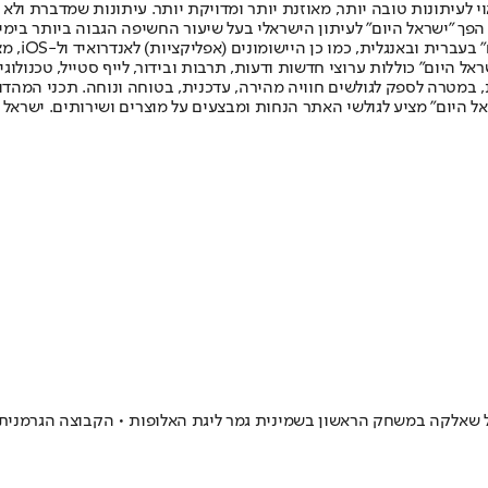
לעיתונות טובה יותר, מאוזנת יותר ומדויקת יותר. עיתונות שמדברת ולא צ
שלום. המהדורה המודפסת הראשונה פורסמה ב-30 ביולי 2007, וב-2010 הפך "ישראל היום" לעיתון הישראלי בעל שי
לחמנוביץ,
ל היום" כוללות ערוצי חדשות ודעות, תרבות ובידור, לייף סטייל, טכנולוגיה
ברית, במטרה לספק לגולשים חוויה מהירה, עדכנית, בטוחה ונוחה. תכני המה
ל היום" מציע לגולשי האתר הנחות ומבצעים על מוצרים ושירותים. ישראל 
ק הראשון בשמינית גמר ליגת האלופות • הקבוצה הגרמנית תפתח עם שוער בן 19 • עו