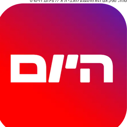
סוזה. ספק אם הוא מתגעגע למכבי ת"א // צילום: רויטרס