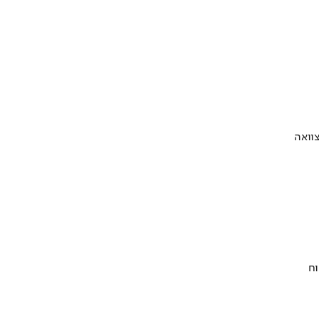
וואה
וח