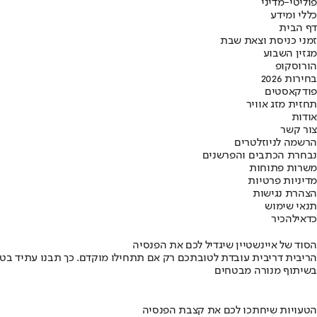
פוליטי-מדיני
כללי ומידע
דף הבית
זמני כניסת וצאת שבת
מגזין השבוע
הורוסקופ
בחירות 2026
פודקאסטים
תחזית מזג אוויר
אודות
צור קשר
הרשמה לניוזלטרים
נבחרת הכתבים והפרשנים
משרות פתוחות
מדיניות פרטיות
הצהרת נגישות
תנאי שימוש
כדאי
להכיר
הסוד של איינשטיין שיגדיל לכם את הפנסיה
הריבית דריבית עובדת לטובתכם רק אם תתחילו מוקדם. כך תבנו עתיד בט
בשיתוף מנורה מבטחים
הטעויות שיחתכו לכם את קצבת הפנסיה