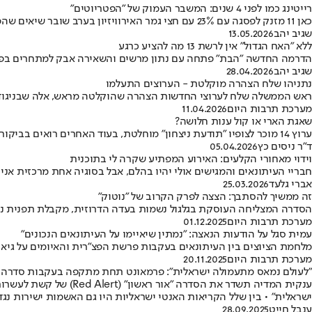
רייטינג כמו לפני 4 שנים: המשבר העמוק של "הפטריוטים"
כאן 11 מזנק לפסגה עם 23% עם חצי גמר האירוויזיון בערב שובר שיאים שהפך את שאר הערוצים לניצבים • רשת 13 מתרסקת לנתון משפיל של 4.1% בחדשות ושפל חסר תקדים בלייט נייט
שגיב יהב
13.05.2026
ללא "האח הגדול" אין לרשת 13 מה להציע כרגע
הדרמה החדשה "הבת" פתחה עם נתון מרשים והשאירה אבק למתחרים בפריים טיים • בעוד קשת 12 חוגגת, רשת 13 רושמת נתוני שפל בחדשות ובפריים טיים • בע
שגיב יהב
28.04.2026
נתניהו שלח הצהרה מוקלטת - הערוצים התעלמו
ראש הממשלה שלח לערוצי החדשות הצהרה שהוקלטה מראש, אלה שבניגוד ל
מערכת תרבות היום
11.04.2026
שאגת הארי או קול ענות חלושה?
ערוץ 14 מוכר לצופיו "תודעת ניצחון" מוחלטת, בעוד האחרים רואים בביקורת ובניתוח המחדלים את חובתם • התוצאה היא אובדן בסיס עובדתי מוצק ומשותף
ד"ר ניסים כץ
05.04.2026
וידוי מאחורי הקלעים: האירוע המפתיע שקרה לי בתוכנית
חבריי העיתונאים והמגישים אולי יהיו בהלם, אבל בסוגיה אחת מרכזית אני 
אברי גלעד
25.03.2026
זה ממשיך להסתבך: הצצה לפרק הקרוב של "נוטוק"
הסדרה המצליחה העוסקת בגלגול נשמות בעדה הדרוזית, מקבלת תפנית נו
מערכת תרבות היום
01.12.2025
עמית סגל על הודעות הנאצה: ״נמתין שיאיימו על העיתונאים הנכונים״
מלחמת הציוצים בין העיתונאים בעקבות פרשת הפצ"רית והאיומים על גיא פל
מערכת תרבות היום
20.11.2025
"לעולם נמאס מתעמולה ישראלית": פרמאונט תחת מתקפה בעקבות סדרה על 0
ענקית המדיה תשדר את 
ישראלית" • בין שלל הקריאות האנטי ישראליות היו גם האשמות ישירות נגד
ענבל חייט
28.09.2025