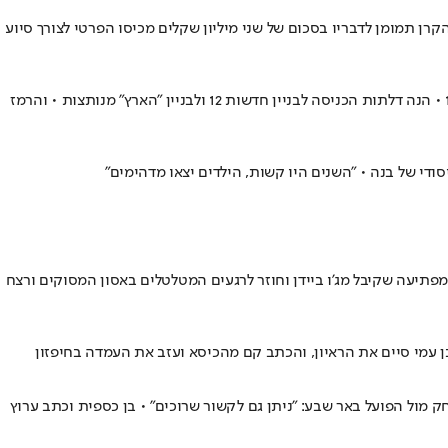
גיטלי ושלטי חוצות הקורא לאזרחים ולחיילי מילואים שלטענתו נפגעו מפרסומי הערוץ לפנות ל"קרן דיבה 12" שהקים • הקרן תמומן לדבריו בסכום של שני מיליון שקלים מכיסו הפרטי לצורך סיוע
המתקפה הנוכחית על כלי התקשורת כבר עצימה וחוצת גבולות יותר • הנה הממשלה דוחה פסיקת בג"ץ, אך ורק כדי לטרפד את עסקת מכירת רשת 13 • הנה דלתות הכניסה לבניין חדשות 12 ולבניין "הארץ" מנותצות • והרמז
ודי של בנה • "השנים היו קשות, הילדים יצאו מדהימים"
יעה שקיבל מג'ו ביידן וחוזר לרגעים המטלטלים באסון המסוקים ורצח
ן עמי סיים את הראיון, והכתב קם מהכיסא ועזב את העמדה בחיפזון
תו ״לפתוח רגליים״ במשחק מול הפועל באר שבע: ״ניתן גם לקשור שרוכים״ • בן כספית וכתב ערוץ