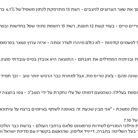
רוץ 14 נושמים אוויר פסגות לראשונה אחרי תקופה
פעמים קודמות - לא כולם מיהרו לשדר אותה • איזה ערוץ נשאר בפרסומ
שונה מהם • צ'אק נוריס מת, אבל למחרת כבר הרגיש יותר טוב - וכך תמיד 
ספת בעלילה כשהפעם דמותו של עלי נחקרת על ידי השב"כ • צפו בהצצה 
ג נמשכת • "אני מבין שכעת זה באופנה לשתף באיומים ברצח על עיתונאים. 
7.1
הסדרה "אור ראשון" (Red Alert) של קשת לעשרות מילוני המנויים לשירות פרמאונט פלאס ברחבי ה
 בעל השליטה בחברה, דייויד אליסון, שהואשם בקשריו עם מדינת ישראל וע