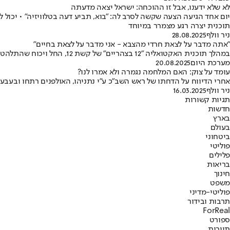
לא שלא ידענו, אבל זו ההוכחה: ישראל יצאה מדעתה
יום אחד הגיעה הצעה שקשה לסרב לה: "בוא, תביע דעה בטלוויזיה" • יכול 
תוכנית יצרה רגע מצמרר במיוחד
ניר וולף
28.08.2025
"אתה מדבר על לצאת חרדי מהצבא - אני מדבר על לצאת בחיים"
במהלך תוכנית האקטואליה "12 בצהריים" של קשת 12, החל ויכוח שהתלהט ועורר סערה ברשת - בין צעיר חרדי ללוחם מילואים חילוני • "מאיפה התעוזה ככה לדבר ולחייך?"
מערכת היום
20.08.2025
עומד על צוק: האם המלחמה נגמרה ולא אמרו לנו?
אחרי הדיווח על הדחתו של ראש השב"כ ע"י נתניהו, האולפנים רתחו ובעבע
ניר וולף
16.03.2025
תגיות קשורות
חדשות
בארץ
בעולם
ביטחוני
פוליטי
פלילים
בריאות
חינוך
משפט
פוליטי-מדיני
תרבות ובידור
ForReal
ספורט
תיירות