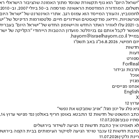
"ישראל היום" הוא גוף תקשורת שנוסד מתוך האמונה שהציבור הישראלי ראוי 
ת
ופרשנויות, וידיאו, פודקאסטים ושידורים חיים. פלטפורמות הדיגיטל של "ישרא
ב-2021 עלו לאוויר האתר החדש והיישומון החדש של "ישראל היום" בע
ואפשר לקבל אותם גם בניוזלטר. מועדון ההטבות הייחודי "הקליקה של ישרא
במייל hayom@israelhayom.co.il.
יום חמישי, 6.8.2026
כ"ג באב תשפ"ו
חדשות
דעות
ספורט
ForReal
תרבות ובידור
אוכל
מגזין
אנחנו מגייסים
English
X
ערוץ 12
גיא פלג על ינון מגל: "אויב שמבקש את נפשי"
כתב המשפט של חדשות 12 התבטא באופן חריף באולפן נגד מגישי ערוץ 14, והבהיר כי הוא אינו רואה בהם קולגות למקצוע אלא אויבים של ממש
סתיו טבוך
17.07.2026
לא תאמינו איך כתבת חדשות 12 הגיעה לשידור בירושלים
כתבת חדשות 12 ענבר טויזר הגיעה לסיקור העימותים בבית הקפה בירושלים בדרך לא שיגרתית. לצד מסר אישי כואב היא לא שכחה גם הומור. צפו בתיעוד
רינת נלקין
11.07.2026