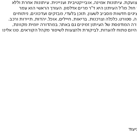
ועקת. עיתונות אמינה, אובייקטיבית ועניינית. עיתונות אחרת וללא
עור החשיפה הגבוה ביותר בימי חול. מו"ל העיתון היא ד"ר מרים אדלסון. העורך הראשי הוא עמר
 והעורך המייסד הוא עמוס רגב. אתרי האינטרנט של "ישראל היום" בעברית ובאנגלית, כמו כן היישומונים (אפליקציות) לאנדרואיד ול-iOS, מציגים חדשות מסביב לשעון, תוכן בלעדי, מבזקים ועדכונים, ניתוחים
, ספורט, כלכלה וצרכנות, בריאות, חיילים, אוכל, יהדות, תיירות ורכב.
דורה המודפסת של העיתון זמינים גם באתר, במהדורה יומית מקוונת,
היום פתוח להערות, לביקורת ולהצעות לשיפור מקהל הקוראים. פנו אלינו