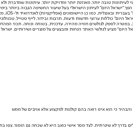
לעיתונות טובה יותר, מאוזנת יותר ומדויקת יותר. עיתונות שמדברת ולא צ
שלום. המהדורה המודפסת הראשונה פורסמה ב-30 ביולי 2007, וב-2010 הפך "ישראל היום" לעיתון הישראלי בעל שי
לחמנוביץ,
ל היום" כוללות ערוצי חדשות ודעות, תרבות ובידור, לייף סטייל, טכנולוגיה
ברית, במטרה לספק לגולשים חוויה מהירה, עדכנית, בטוחה ונוחה. תכני המה
ל היום" מציע לגולשי האתר הנחות ומבצעים על מוצרים ושירותים. ישראל 