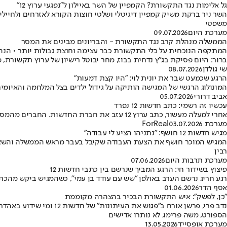
גל אלימות נגד התקשורת? הקמפיין של השר באיילון ל"נפגעי ערוץ 12"
משפטי
מערכת היום
09.07.2026
הממשלה מנהלת קרב נגד התקשורת - והבריונים מבינים את המסר
ברור: היום פסיקת בג"ץ נדחית בבוז, מחר יבוטל רישיון של ערוץ תקשורת
שי גולדן
08.07.2026
הרגע שכמעט שבר את יונית לוי: "היו קצת דמעות"
המונולוג הרגשי של המגישה הותיקה על גידול ילדים בצל המלחמה והאיומים
אביב דרורי
05.07.2026
עכשיו זה רשמי: כתב חדשות 12 נפרד
אחרי למעלה מעשור, כתב ערוץ 12 עזב את חברת החדשות. החברים מהמסך באו להרים כוסית, להגיד שלום, ולאחל הצלחה בקריירה החדשה
מערכת ForReal
03.07.2026
מגיש חדשות 12 חושף: ״נתניהו הציע לי עבודה״
המגיש המוכר חושף את הצעת העבודה שקיבל בעבר מראש הממשלה והשאלה ש
רבין
מערכת תרבות היום
07.06.2026
פיצוץ בשידור חי: הרגע המביך שנרשם בין כתבי חדשות 12
רגע חריג נרשם הערב באולפן "שש עם עודד בן עמי", כשהמגיש ביקש מהכת
אסף הדר
01.06.2026
״כן, לפשק״: איש התקשורת הבכיר בהצהרה מקוממת
נדב פרי, פרשן אורח ב"פ
הספורט, משה פרימו, לא נותרו אדישים
מערכת אופסייד
13.05.2026