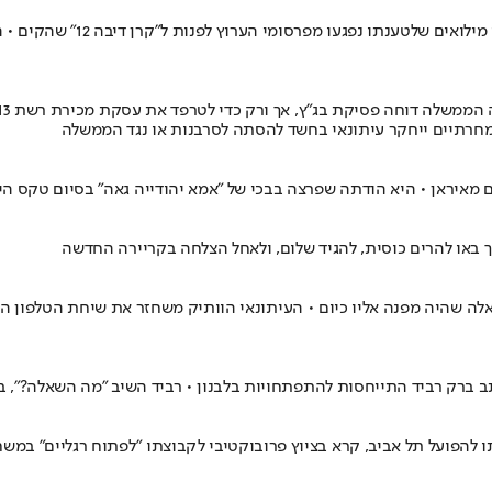
השר ניר ברקת משיק קמפיין די
, מחרתיים ייחקר עיתונאי בחשד להסתה לסרבנות או נגד הממשלה
 מאיראן • היא הודתה שפרצה בבכי של "אמא יהודייה גאה" בסיום טקס היס
היה מפנה אליו כיום • העיתונאי הוותיק משחזר את שיחת הטלפון המפת
ב ברק רביד התייחסות להתפתחויות בלבנון • רביד השיב "מה השאלה?", ב
גוש את העיתונות" של חדשות 12 ומי שידוע באהדתו להפועל תל אביב, קרא בציוץ פרובוקטיבי לקבוצ