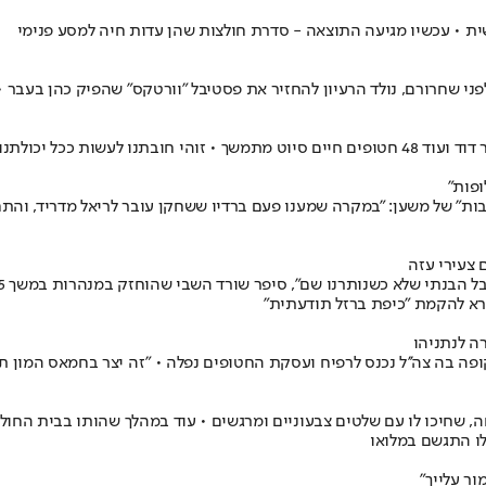
 • עכשיו מגיעה התוצאה - סדרת חולצות שהן עדות חיה למסע פנימי
י שחרורם, נולד הרעיון להחזיר את פסטיבל ״וורטקס״ שהפיק כהן בעבר •
ל שורד השבי עומר ונקרט
ופות"
505 ימים, סיפר בשיחה ב"שבת תרבות" של משען: "‏במקרה שמענו פעם ברדיו ששחקן עובר ל
 צעירי עזה
קרא להקמת "כיפת ברזל תודעתית"
ה לנתניהו
פה בה צה''ל נכנס לרפיח ועסקת החטופים נפלה • "זה יצר בחמאס המון ת
, שחיכו לו עם שלטים צבעוניים ומרגשים • עוד במהלך שהותו בבית החו
לו התגשם במלואו
ר עלייך"