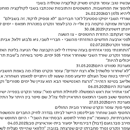
עכשיו טוב: עומר ונקרט משיק קולקציה שנולדה בשבי
להפוך את המחשבות, המשפטים והתובנות שנכתבו בשבי לקולקציה מוחשית
ליהיא גלמן רם
24.02.2026
שורדי השבי יפיקו פסטיבל לזכר חבריהם: “לא נפסיק לרקוד, זה בשבילם״
חברות עמוקה נרקמה בין אלי-ה כהן לעמר ונקרט במנהרת חמאס • ימים לפנ
יונתן דושניצקי
30.08.2025
אני זעקתם: החזרת החטופים - צו השעה
לפני ארבעה חודשים הוחזרתי מהשבי • חבריי לשבי, גיא גלבוע דלאל, אביתר דוד ועוד 48 חטופים חיים סיוט מתמשך • זוהי חובתנו לעשות ככל יכולתנו להשבתם הביתה • מתוך דבריו ש
עומר ונקרט
02.07.2025
"התחננתי בפני אזרחים בעזה שיגידו לי לאן הקבוצה שלי הגיעה בליגת האל
עומר ונקרט, שורד השבי ששוחרר אחרי 
יכולים להיות"
מערכת ספורט היום
31.05.2025
"לא 'שחרור פלשתין' אלא רצח יהודים": עומר ונקרט מגלה מה באמת חושבים
אליאב בטיטו הזהיר: "הרצח האנטישמי הבא הוא עניין של ימים ספורים" ו
מערכת היום
06.05.2025
"אני אחזיר את ראש הממשלה לתחילת חודש מאי": עומר ונקרט בפנייה ישיר
החטוף ששב משבי החמאס התראיין לגלי צה''ל, שם סיפר בין היתר על התקו
מערכת היום
27.03.2025
סוף סוף: עומר ונקרט שוחרר מבית החולים
החטוף השב שוחרר מבילינסון היישר לביתו בגדרה לחיק החברים והמשפחה
החברתיות, כשאמר: "אין מחיר לחופש. הבסתי את השבי" • היום החופש ש
מירב סבר
,
נועם (דבול) דביר
,
מיטל יסעור בית-אור
,
איציק סבן
04.03.2025
עומר ונקרט נפרד מחברתו קים שנרצחה בנובה: "הלוואי שהייתי מצליח לשמו