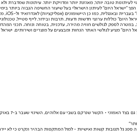
לעיתונות טובה יותר, מאוזנת יותר ומדויקת יותר. עיתונות שמדברת ולא צ
שלום. המהדורה המודפסת הראשונה פורסמה ב-30 ביולי 2007, וב-2010 הפך "ישראל היום" לעיתון הישראלי בעל שי
לחמנוביץ,
ל היום" כוללות ערוצי חדשות ודעות, תרבות ובידור, לייף סטייל, טכנולוגיה
ברית, במטרה לספק לגולשים חוויה מהירה, עדכנית, בטוחה ונוחה. תכני המה
ל היום" מציע לגולשי האתר הנחות ומבצעים על מוצרים ושירותים. ישראל 
תר"
 ספג גל תגובות קשות ואישיות • למול המתקפות הבהיר ונקרט כי לא יירת