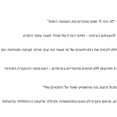
 “לא היה לי ספק שנקיים את הצוואה הזאת״
ריאל מדריד, והתחלנו לבנות את התרחישים של מי נשאר ומי עזב ואיזה קבוצה מטורפת הם
"הייתי בטוח שכל העולם יזדעזע ממה שעשו לנו ויתגייס למאמץ השחרור, אבל הבנתי שלא כשנותרנו שם", סיפר שורד השבי שהוחזק במנהרות במשך 9.5 חודשים ללא תנאים סניטריים בסיסיים • ראש מטה ההסברה האזרחי
סכול וכעס, מה שהשפיע מאוד על התנאים שלי"
לים, פרסם ונקרט לא מעט מתחושותיו ותהליך שיקומו ההתחלתי ברשתות