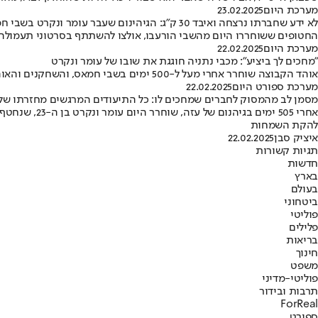
מערכת היום
23.02.2025
לא ידע שחברתו נרצחה ואיבד 30 ק"ג: הגיהינום שעבר עומר ונקרט בשבי חמאס
החטופים ששוחררו היום מהשבי הורעבו, אולצו להשתתף בסרטוני תעמולה ולדבר ערבית • טל ש
מערכת היום
22.02.2025
"מחכים לך ביציע": מכבי נתניה חוגגת את שובו של עומר ונקרט
אוהד הקבוצה שוחרר אחרי מעל ל-500 ימים בשבי חמאס, והשחקנים והאוהדים חגגו את שובו במשחק נגד הפועל באר שבע • צפו בתמונות המרגשות
מערכת ספורט היום
22.02.2025
מסמן לב מהמסוק לחברים שמחכים לו: כל התיעודים המרגשים מחזרתו של 
אחרי 505 ימ
להקת השמחות
איציק סבן
22.02.2025
תגיות קשורות
חדשות
בארץ
בעולם
ביטחוני
פוליטי
פלילים
בריאות
חינוך
משפט
פוליטי-מדיני
תרבות ובידור
ForReal
ספורט