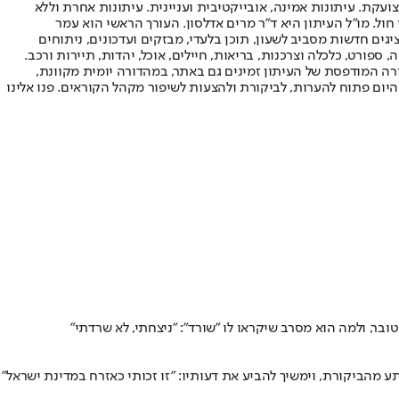
ועקת. עיתונות אמינה, אובייקטיבית ועניינית. עיתונות אחרת וללא
עור החשיפה הגבוה ביותר בימי חול. מו"ל העיתון היא ד"ר מרים אדלסון. העורך הראשי הוא עמר
 והעורך המייסד הוא עמוס רגב. אתרי האינטרנט של "ישראל היום" בעברית ובאנגלית, כמו כן היישומונים (אפליקציות) לאנדרואיד ול-iOS, מציגים חדשות מסביב לשעון, תוכן בלעדי, מבזקים ועדכונים, ניתוחים
, ספורט, כלכלה וצרכנות, בריאות, חיילים, אוכל, יהדות, תיירות ורכב.
דורה המודפסת של העיתון זמינים גם באתר, במהדורה יומית מקוונת,
היום פתוח להערות, לביקורת ולהצעות לשיפור מקהל הקוראים. פנו אלינו
ע מהביקורת, וימשיך להביע את דעותיו: "זו זכותי כאזרח במדינת ישראל"