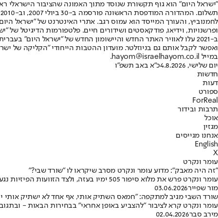
"ישראל היום" הוא גוף תקשורת שנוסד מתוך האמונה שהציבור הישראלי ראוי 
ת
ופרשנויות, וידיאו, פודקאסטים ושידורים חיים. פלטפורמות הדיגיטל של "ישרא
ב-2021 עלו לאוויר האתר החדש והיישומון החדש של "ישראל היום" בע
ואפשר לקבל אותם גם בניוזלטר. מועדון ההטבות הייחודי "הקליקה של ישרא
במייל hayom@israelhayom.co.il.
יום שלישי, 4.8.2026
כ"א באב תשפ"ו
חדשות
דעות
ספורט
ForReal
תרבות ובידור
אוכל
מגזין
אנחנו מגייסים
English
X
עומר ונקרט
"זה היה מאבק": מדוע עומר ונקרט מסרב שיקראו לו "שורד שבי?"
עומר ונקרט פרש את מלוא סיפור 505 ימיו בעזה, ולצד הזוועות הפיזיות נגע גם בצד האמוני • הקשר שנרקם בשבי עם אלוהים, השינוי שעבר ב-7 באוקטובר, ולמה הוא מסרב שיקראו לו "שורד": "ניצחתי, לא שרדתי"
מור שפייר
03.06.2026
שורד השבי מגיב למתקפה: ​"חמאס השתיק אותי, אף אחד לא ישתיק אותי יו
עומר ונקרט קרא לציבור "להצביע באופן אחראי" בבחירות הבאות - ובתגובה
מירב סבר
02.04.2026