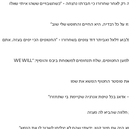
ה רק לאחר שחרורו כי חברתו נרצחה • "כשהשבויים ששהו איתי שאלו
על כל רבדיה, היא החיים והחופש שלי שוב"
בוע דלאל ואביתר דוד צופים בשחרורו • "החטופים הכי יפים בעזה, אתם
שורד השבי שחזר בפעימה האחרונה שיתף באינסטגרם שלו בתחושותיו: "זכיתי לקבל את החיים והחופש שלי בחזרה" • הוא התחייב להצטרף למאבק למען החטופים, שלח תנחומים למשפחת ביבס והוסיף: "WE WILL
 את פוסטר החטוף הנושא את שמו
 אדאג בכל טיפת אנרגיה שקיימת בי שתחזרו"
וא היה עם חיוך קטן, ידעתי שהם לא יצליחו לשבור לו את הנפש"