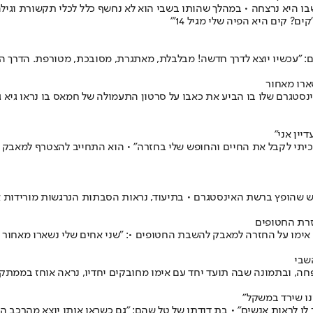
בו היא נרצחה • במהלך שהותו בשבי הוא לא נחשף כלל לכלי תקשורת וגיל
? קים היא הפיה שלי מגיל 14'"
"עכשיו יוצא לדרך חדשה! מבלבלת, מאתגרת, מסובכת, מטורפת. הדרך הזו 
ארו מאחור
סטגרם שלו בו הביע את כאבו על סרטון התעמולה של חמאס בו נראו גיא גל
יין אני"
רגש שהופץ ברשת האינסטגרם • בתיעוד, נראות הסבתות הנרגשות מורידות
זרת החטופים
ימו על החזרה למאבק להשבת החטופים •: "שני אחים שלי נשארו מאחור -
שבי
ו שירד במשקל"
ר לו לראות אנשים" • בת דודתו של טל שהם: "גם כשראו אותו יוצא מהרכב ה