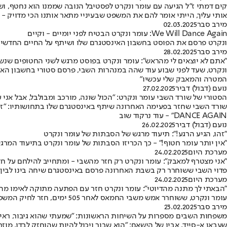
קים דמתי ז"ל הגיעה עם עומר ונקרט לפסטיבל הנובה שממנו הוא נחטף, וש
אותי עליך, הייתי אומר להם את המשפט שבעיניי מתאר אותנו הכי מדויק - 'קים
מירב סבר
02.03.2025
We Will Dance Again: עומר ונקרט הבטיח לפני יומיים - וקיים
ונקרט פרסם את הפוסט בחשבון האינסטגרם שלו ושיתף על החיים החדשים: 
מירב סבר
28.02.2025
"אתם לא יוצאים לי מהראש": עומר ונקרט בפוסט מרגש לשני החטופים שנש
ונקרט, שעד לפני שבוע עוד שהה במנהרות השבי, פרסם סטורי בחשבון האינ
המטרה והמאבק שלי עכשיו"
נועם (דבול) דביר
27.02.2025
הסטורי של שורד השבי עומר ונקרט: "הכול שונה, מורכב ומבולבל, אבל אני עד
DANCE AGAIN" - עוד נרקוד שוב
נועם (דבול) דביר
26.02.2025
"זהו, הגיע הרגע!": תיעוד מרגש של הסבתות של עומר ונקרט
"אין יותר עומר חטוף!" - כך הכריזו הסבתות של עומר ונקרט בתיעוד המ
מערכת היום
24.02.2025
"אני מצטרף למאבק": עומר ונקרט רק חזר מהשבי - ומתחייב להילחם על ח
פדוי השבי ששוחרר רק בשבת האחרונה פרסם באינסטגרם שיחה בינו לבין א
מערכת היום
24.02.2025
"הבאתי לך מתנה מהדיוטי": עומר ונקרט חזר עם הפתעה מתוקה לאימו מה
עומר ונקרט, ששוחרר אמש משבי החמאס לאחר 505 ימים, חזר לחיק המשפחה, ובתמונה שבה תועד יחד עם אימו מחובקים יחדיו, נראה אוחז בממתק חלווה שהביא לה מעזה
מירב סבר
23.02.2025
משפחות השבים מספרות על השיחות הראשונות: "שמעתי שהוא גיבור, ראינ
שעבאן א-סייד, אביו של הישאם: "הוא שבור ויכול להיות שהוחזק לבדו, מוז