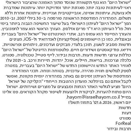
"ישראל היום" הוא גוף תקשורת שנוסד מתוך האמונה שהציבור הישראלי
ראוי לעיתונות טובה יותר, מאוזנת יותר ומדויקת יותר. עיתונות שמדברת
ולא צועקת. עיתונות אמינה, אובייקטיבית ועניינית. עיתונות אחרת וללא
תשלום. המהדורה המודפסת הראשונה פורסמה ב-30 ביולי 2007, וב-2010
הפך "ישראל היום" לעיתון הישראלי בעל שיעור החשיפה הגבוה ביותר בימי
חול. מו"ל העיתון היא ד"ר מרים אדלסון. העורך הראשי הוא עמר לחמנוביץ,
והעורך המייסד הוא עמוס רגב. אתרי האינטרנט של "ישראל היום" בעברית
ובאנגלית, כמו כן היישומונים (אפליקציות) לאנדרואיד ול-iOS, מציגים
חדשות מסביב לשעון, תוכן בלעדי, מבזקים ועדכונים, ניתוחים ופרשנויות,
וידיאו, פודקאסטים ושידורים חיים. פלטפורמות הדיגיטל של "ישראל היום"
כוללות ערוצי חדשות ודעות, תרבות ובידור, לייף סטייל, טכנולוגיה, ספורט,
כלכלה וצרכנות, בריאות, חיילים, אוכל, יהדות, תיירות ורכב. ב-2021 עלו
לאוויר האתר החדש והיישומון החדש של "ישראל היום" בעברית, במטרה
לספק לגולשים חוויה מהירה, עדכנית, בטוחה ונוחה. תכני המהדורה
המודפסת של העיתון זמינים גם באתר, במהדורה יומית מקוונת, ואפשר
לקבל אותם גם בניוזלטר. מועדון ההטבות הייחודי "הקליקה של ישראל
היום" מציע לגולשי האתר הנחות ומבצעים על מוצרים ושירותים. ישראל
היום פתוח להערות, לביקורת ולהצעות לשיפור מקהל הקוראים. פנו אלינו
במייל hayom@israelhayom.co.il.
יום ראשון, 21.6.2026
ו' בתמוז תשפ"ו
חדשות
דעות
ספורט
ForReal
תרבות ובידור