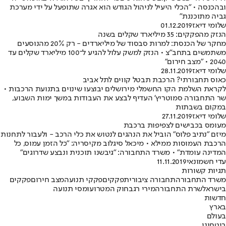
ובהכנסה • "הכלי היעיל לניהול הגודש הוא אגרה שתופעל על ידי מערכת
גביה מתוכננת"
שלומי דיאז
01.12.2019
הנזק מהפקקים: 35 מיליארד שקלים בשנה
מחקר של הכנסת: למרות סבסוד של מיליארדים - רק 20% מהנוסעים
משתמשים בתחב"צ • הנזק למשק עלול להגיע ל־100 מיליארד שקלים עד
2040 • "מצב חירום"
שלומי דיאז
28.11.2019
כאוס תחבורתי? הרכבת תבטל קווים לתל אביב
לקראת השלמת הקו החשמלי מירושלים יבוצעו שינוים בתנועת הרכבות •
שר התחבורה סמוטריץ' העדיף לבצע את העבודות במשך ימות השבוע,
במקום בשבתות
שלומי דיאז
27.11.2019
מעומס בכבישים לצפיפות ברכבת
מיזם "נתיב פלוס" הוביל את הנהגים לנטוש את כלי הרכב - ולעבור לתחנות
הרכבת העמוסות ממילא • מיכאל סיגלוב מקיסריה: "כל הזמן עמוס, כל
המדינה עומדת" • משרד התחבורה: "גיבשנו תוכנית ונבצע שדרוגים"
עדי חשמונאי
11.11.2019
תגיות קשורות
משרד התחבורה
תחבורה ציבורית
פקקים
פקקי תנועה
מצב חירום
פקקים
בישראל
שרת התחבורה
מירי רגב
חוק המטרו
עומסי תנועה
חדשות
בארץ
בעולם
ביטחוני