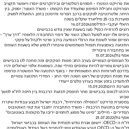
את פרויקט המטרו • חסמים רגולטורים ובירוקרטים יוסרו ויאושר תקציב
הפרויקט וחבילת המימון שתעודד את הקמתו • משרד האוצר: יספק, בין
היתר, אלטרנטיבה לפקקים ברכב הפרטי וחיסכון בזמן, התועלת למשק
מוערכת בכ-25 מיליארד שקלים בשנה
היאלי יעקבי-הנדלסמן
16.07.2024
רוצים להרוויח כסף? סעו בשעות שאין גודש בכבישים
בימים אלו יוצא לפועל השלב השני של ניסוי התחבורה הלאומי: "דרך ערך" •
המיזם אמור לשנות את הרגלי הנסיעה ברכב פרטי ולקהל על פקקי
התנועה באמצעות תגמול משתמשים שיבחרו לנסוע שלא בשעות העומס
או בתחבורה ציבורית
אסף גולן
15.07.2024
כל העומסים הצפויים בערב החג: מפות הפקקים ומה מחכה לנו בכבישים
הכבישים צפויים להיות עמוסים כמידי שנה, כשמאות אלפי ישראלים יהיו
בדרכם לארוחות החג המשפחתיות • באגף התנועה של המשטרה פרסמו
את מפות הפקקים של ראש השנה וימי החג • הסדרי התנועה צפויים
להתעדכן בזמן אמת בערוץ טלגרם ייעודי
מערכת היום
15.09.2023
היכונו לכאוס בכבישים: מחר תופסק תנועת הרכבות בין חיפה לת"א למשך
שבוע
במסגרת פרויקט "המסילה המזרחית", רכבת ישראל תבצע עבודות שיגררו
שינויים בתנועת הרכבות • משרד התחבורה יתגבר את קווי האוטובוס
הסדירים • חיילים: "סיוט של ממש, לוחמים יריבו על מקומות באוטובוס"
אסף גולן
23.07.2022
דו"ח ה-OECD: יישום אגרת גודש תפחית את העומס בכבישי ישראל
דו"ח של ה-OECD קובע שהגודש צפוי להחריף בשל הגידול באוכלוסייה