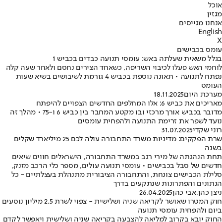
אוכל
מגזין
אנחנו מגייסים
English
X
עומס בכבישים
בגלל משאית שעלתה באש: עומסי תנועה כבדים בכביש 1
לוחמי האש פעלו לכיבוי השריפה, כשאחד הצירים נחסם ולאחר שעה קלה
נפתח לתנועה • תאונה נוספת בכביש 4 גורמת לשיבושים בשיא שעות
העומס
מערכת היום
18.11.2025
מאריכים את כביש 6: אלו המחלפים החדשים הצפויים להיפתח
מדובר בכביש אורך מרכזי ובו מקטע המחבר בין כביש 6 ו-75 • מהלך זה
נועד לשפר את זרימת התנועה ולהפחית עומסים
רוני שקדי
31.07.2025
שרת הפקקים: מדיניות משרד התחבורה עולה לכם 25 מיליארד שקלים
בשנה
תחת הנהגתה של מירי רגב במשרד התחבורה, הישראלים חווים שיאים
חדשים של סבל בכבישים • עומסי תנועה עולים, מספר כלי הרכב מזנק,
סלילת הכבישים צונחת, והתחבורה הציבורית מתנהלת בעצלתיים - כל
הנתונים והפתרונות שנתקעים בדרך
ניצן כהן
,
אבי כהן
26.04.2025
חוק המטרו שאושר לקריאה שניה ושלישית - צפוי לשרת 2.5 מיליון נוסעים
ביום ולהפחית עומסי תנועה
החוק יובא בקרוב למליאה להצבעה בקריאה שניה ושלישית ויאפשר לקדם