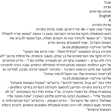
אוכל
מגזין
אנחנו מגייסים
English
X
עדות נתניהו
אחרי שנה וחצי ו-98 ימי דיונים: תמה עדות נתניהו
ראש הממשלה תקף את גורמי האכיפה וטען כי נעשה "מאמץ אדיר להפליל
אדם" • "אי אפשר להחזיר את 10 השנים האלה, אבל אפשר להביא את
האמת והצדק", אמר לשופטים בסיום הדיון
אלינור שירקני-קופמן
24.06.2026
נתניהו בבית המשפט: "הגידול חוסל - ואני מזים את השקר"
רה"מ תקף את הפרסומים של בן יצחק, משגב וכספית, על מחלת סרטן: "לא
היה ולא נברא - השמצה שקרית, יש תעשייה שלמה נגדי" • הדיון מתקיים
על רקע החלטת השופט מנחם מזרחי מתחילת החודש, שבה הורה לנתניהו
למסור את תיקו הרפואי העדכני • נתניהו: "כשאני מזהה סכנה, למדינה או
לבריאות האישית שלי, אני פועל להסיר אותה"
אלינור שירקני-קופמן
14.05.2026
חדד נזף: "יש גבול, סיימתי להיום"; ביהמ"ש: "נשקול הוצאות אישיות"
רה"מ בנימין נתניהו התייצב להמשך חקירתו הנגדית בתיקי האלפים •
במסגרת שאלה על חומרי חקירה, עו"ד עמית חדד נזף בשופטים: "זה לא
מקובל עליי" • השופטת רבקה פרידמן פלדמן השיבה: "אתה מפנה אליי
שאלות? היפוך של היוצרות" • הדיון הופסק • ביהמ"ש: "ככל שהתנהלות זו
תחזור פעם נוספת, לא יהיה מנוס משקילת אמצעים נוספים, לרבות הטלת
הוצאות אישיות"