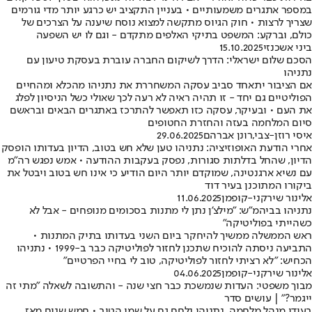
במספר אתגרים משמעותיים • בעניין התקציב יש כרגע יותר מדי גורמים
שצריך לרצות • חוק הגיוס מתקשה למצוא נוסח שיענה על הצרכים של
כולם, וברקע: המשפט בתיקי האלפים מתקדם - וגם לו יש השפעה
ביני אשכנזי
15.10.2025
הסכם שלום ישראלי: הדרך לשיקום החברה עוברת בעסקת טיעון עם
נתניהו
אם הציבור יתאחד סביב עסקה המשחררת את נתניהו מהכלא ומהחיים
הפוליטיים גם יחד - זו תהיה ראיה לא רעה לכך שאולי כשל הניסיון לפלג
את העם • ובעיקר, עסקה כזו תאפשר להתרכז באתגרים הבאים ובראשם
סיום המלחמה בעזה והחזרת החטופים
איסי רוזן-צבי
,
רונן אברהם
29.06.2025
אחרי הודעת האופוזיציה: נתניהו טען שלא חש בטוב, הדיון בעדותו הופסק
הדיון, שהחל בדלתות סגורות, נפסק בעקבות ההודעה • אמש נפגש רה"מ
עם נשיא ארגנטינה, שמוקדם יותר היום הודיע כי אינו חש בטוב ויבטל את
ביקורו המתוכנן בעיר דוד
אלינור שירקני-קופמן
11.06.2025
נתניהו בביהמ"ש: "מילצ'ן נתן לי מתנות בסכומים מנופחים - אבל לא
כשהייתי בפוליטיקה"
ראש הממשלה ממשיך להיחקר ביום השני בעדותו בתיק המתנות •
התביעה ניסתה להוכיח שתכנן לחזור לפוליטיקה כבר ב-1999 • נתניהו
הכחיש: "לא רציתי לחזור לפוליטיקה, טוב לי בחיי הפרטיים"
אלינור שירקני-קופמן
04.06.2025
מבוך משפטי: העדות שנמשכת כבר חצי שנה - והתשובה לשאלה "מתי זה
ייגמר?" | עושים סדר
בעודו מנהל מלחמה, נתניהו נלחם גם על שמו הטוב • חמש שנים מאז