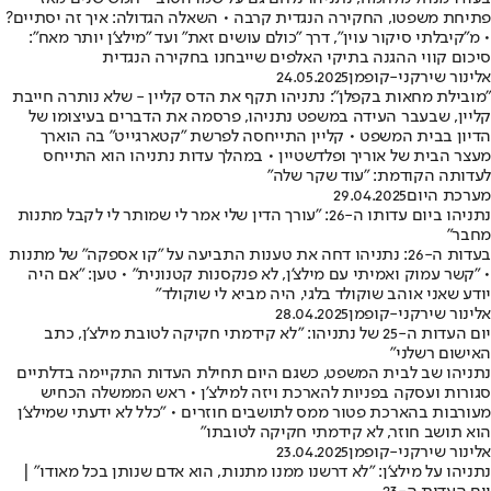
פתיחת משפטו, החקירה הנגדית קרבה • השאלה הגדולה: איך זה יסתיים?
• מ"קיבלתי סיקור עוין", דרך "כולם עושים זאת" ועד "מילצ'ן יותר מאח":
סיכום קווי ההגנה בתיקי האלפים שייבחנו בחקירה הנגדית
אלינור שירקני-קופמן
24.05.2025
"מובילת מחאות בקפלן": נתניהו תקף את הדס קליין - שלא נותרה חייבת
קליין, שבעבר העידה במשפט נתניהו, פרסמה את הדברים בעיצומו של
הדיון בבית המשפט • קליין התייחסה לפרשת "קטארגייט" בה הוארך
מעצר הבית של אוריך ופלדשטיין • במהלך עדות נתניהו הוא התייחס
לעדותה הקודמת: "עוד שקר שלה"
מערכת היום
29.04.2025
נתניהו ביום עדותו ה-26: "עורך הדין שלי אמר לי שמותר לי לקבל מתנות
מחבר"
בעדות ה-26: נתניהו דחה את טענות התביעה על "קו אספקה" של מתנות
• "קשר עמוק ואמיתי עם מילצ'ן, לא פנקסנות קטנונית" • טען: "אם היה
יודע שאני אוהב שוקולד בלגי, היה מביא לי שוקולד"
אלינור שירקני-קופמן
28.04.2025
יום העדות ה-25 של נתניהו: "לא קידמתי חקיקה לטובת מילצ'ן, כתב
האישום רשלני"
נתניהו שב לבית המשפט, כשגם היום תחילת העדות התקיימה בדלתיים
סגורות ועסקה בפניות להארכת ויזה למילצ'ן • ראש הממשלה הכחיש
מעורבות בהארכת פטור ממס לתושבים חוזרים • "כלל לא ידעתי שמילצ'ן
הוא תושב חוזר, לא קידמתי חקיקה לטובתו"
אלינור שירקני-קופמן
23.04.2025
נתניהו על מילצ'ן: "לא דרשנו ממנו מתנות, הוא אדם שנותן בכל מאודו" |