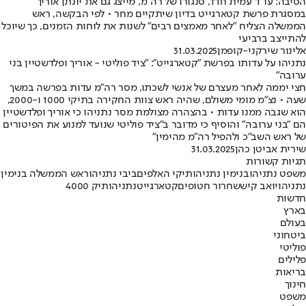
הסיבה: עו"ד עמית חדד, סנגורו של רה"מ, מייצג גם את יונתן אוריך
במסגרת פרשת קטארגייט בדיון שיתקיים מחר • לפי הבקשה, ראש
הממשלה הצליח "לאחר מאמצים רבים" לשנות את לוחות הזמנים, כך שיוכל
להתייצב ברביעי
אלינור שירקני-קופמן
31.03.2025
נתניהו על עדותו בפרשת "קטארגייט": "ציד פוליטי - אוריך ופלדשטיין בני
ערובה"
חצי יממה לאחר מעצרם של אנשי לשכתו, מסר רה"מ עדות בפרשה במשך
שעה • נצ"מ מומי משולם, שהיה ראש צוות החקירה בתיקי 1000 ו-2000,
הוא שגבה ממנו עדות • בהצהרה מצולמת מסר נתניהו כי אוריך ופלדשטיין
הם "בני ערובה" והוסיף כי מדובר ב"ציד פוליטי שנועד למנוע את הפיטורים
של ראש השב"כ ולהפיל רה"מ מהימין"
שירית אביטן כהן
31.03.2025
תגיות קשורות
משפט נתניהו
בנימין נתניהו
תיקי האלפים
ביבי נתניהו
ראש הממשלה בנימין
נתניהו
יואב קיש
שחרור חטופים
קטארגייט
נתניהו
תיק 4000
חדשות
בארץ
בעולם
ביטחוני
פוליטי
פלילים
בריאות
חינוך
משפט