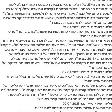
יום העדות ה-23
יום העדות ה-23 של רה"מ התקיים בבית המשפט המחוזי בת"א לאחר
סיום פגרת חג הפסח • רה"מ התייחס לקשריו עם ארנון מילצ'ן: "הוא בא
להופעת סיום של אבנר", אמר וציין כי מימן לו ולמשפחתו חופשות בחו"ל "
• התובעת רונית תירוש פנתה לרה"מ, שהאשים את רביב דרוקר בקשרים
עם עדים: "אי אפשר להציג סברה כעובדה"
אלינור שירקני-קופמן
21.04.2025
עדות נתניהו הסתיימה אחרי פחות מארבע שעות: "כורש ברנור? סחט
באיומים את ארי הרו"
רגע אחרי הנחיתה מוושינגטון - נתניהו שב לדוכן העדים וסיים את עדותו
בתיק 4000: "הוא מאוד עייף" • תקף את התנהלות המשטרה: "אלשיך קיבל
עצה לצאת נגד נתניהו - זיהום החקירה", "משטר אפל, אני ניצוד - מרגיש
במזרח גרמניה או טהרן" • התייחס לעדותו של ניר חפץ בנוגע לפגישה
שנערכה ב-2016 עם עו"ד יוסי כהן: "לא ידעתי על פגישה ביניהם. לא
סברתי שתיפתח חקירה על קשריי עם אלוביץ' - ידעתי שהיתה בדיקה של
מבקר המדינה"
אלינור שירקני-קופמן
09.04.2025
יום העדות ה-21: נתניהו: "אני יושב פה 10 שנים על שוחד בגלל הודעות
דוברות אידיוטיות"
עם כניסתו של נתניהו לאולם: "קטארגייט? בלוף אחד ענק" • פרקליטיו של
נתניהו: "ב'וואלה' קוראים לך 'קים' על שם מנהיג צפון קוריאה" • נתניהו: "זה
עדיף על להתחרות באחמדינג'אד או היטלר" • עו"ד חדד סירב להוספת
דיונים לפני הפגרה: "מותר גם להיות קצת בחופש"
אלינור שירקני-קופמן
02.04.2025
בית המשפט אישר: עדות נתניהו תידחה ליום רביעי