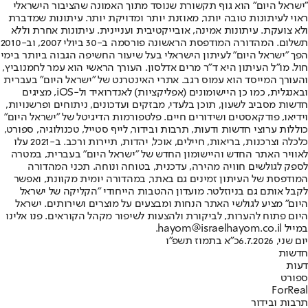
"ישראל היום" הוא גוף תקשורת שנוסד מתוך האמונה שהציבור הישראלי
ראוי לעיתונות טובה יותר, מאוזנת יותר ומדויקת יותר. עיתונות שמדברת
ולא צועקת. עיתונות אמינה, אובייקטיבית ועניינית. עיתונות אחרת וללא
תשלום. המהדורה המודפסת הראשונה פורסמה ב-30 ביולי 2007, וב-2010
הפך "ישראל היום" לעיתון הישראלי בעל שיעור החשיפה הגבוה ביותר בימי
חול. מו"ל העיתון היא ד"ר מרים אדלסון. העורך הראשי הוא עמר לחמנוביץ,
והעורך המייסד הוא עמוס רגב. אתרי האינטרנט של "ישראל היום" בעברית
ובאנגלית, כמו כן היישומונים (אפליקציות) לאנדרואיד ול-iOS, מציגים
חדשות מסביב לשעון, תוכן בלעדי, מבזקים ועדכונים, ניתוחים ופרשנויות,
וידיאו, פודקאסטים ושידורים חיים. פלטפורמות הדיגיטל של "ישראל היום"
כוללות ערוצי חדשות ודעות, תרבות ובידור, לייף סטייל, טכנולוגיה, ספורט,
כלכלה וצרכנות, בריאות, חיילים, אוכל, יהדות, תיירות ורכב. ב-2021 עלו
לאוויר האתר החדש והיישומון החדש של "ישראל היום" בעברית, במטרה
לספק לגולשים חוויה מהירה, עדכנית, בטוחה ונוחה. תכני המהדורה
המודפסת של העיתון זמינים גם באתר, במהדורה יומית מקוונת, ואפשר
לקבל אותם גם בניוזלטר. מועדון ההטבות הייחודי "הקליקה של ישראל
היום" מציע לגולשי האתר הנחות ומבצעים על מוצרים ושירותים. ישראל
היום פתוח להערות, לביקורת ולהצעות לשיפור מקהל הקוראים. פנו אלינו
במייל hayom@israelhayom.co.il.
יום שני, 6.7.2026
כ"א בתמוז תשפ"ו
חדשות
דעות
ספורט
ForReal
תרבות ובידור