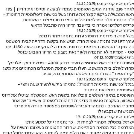
אלינור שירקני-קופמן
24.12.2025
לאחר שגם אוחנה הגיע: השופטים נעתרו לבקשה וסיימו את הדיון | צפו
ראש הממשלה ביקש לקצר את עדותו בשל פגישות דיפלומטיות דחופות •
יו"ר הכנסת ויו"ר הפרלמנט של פרגוואי נכחו באולם • השופטת
פרידמן־פלדמן אמרה כי בדיעבד הדיון היה מתבטל מראש
אלינור שירקני-קופמן
15.12.2025
בשל פגישה מדינית דחופה: עדות נתניהו מחר תבוטל
עורך דינו של נתניהו, עמית חדד, הגיש את בקשת הדחייה לבית המשפט
בה צוין כי הפגישה המדינית הדחופה עתידה להתקיים בשעה 11:30, יום
שני • המדינה לא התנגדה ולאור זאת נקבע כי הדיון הקבוע יבוטל
ביני אשכנזי
07.12.2025
משפט נתניהו: ראש הממשלה מעיד בתיק 4000 - פרשת בזק- אלוביץ'
מחוץ לאולם בית המשפט, העלו חברי מחאת הסרבלים הכתומים את מיצג
"קיר הטיוח" בפתח בית המשפט המחוזי בתל אביב
אלינור שירקני-קופמן
18.11.2025
בגלל "פגישות מדיניות דחופות": נתניהו ביקש להעיד שעה וחצי -
השופטים ביטלו את הדיונים
השופטים בתיקי האלפים קיבלו את בקשת ראש הממשלה וביטלו את דיוני
השבוע, בעקבות פגישות מדיניות דחופות ו"טעמים אישיים" של אחד
מחברי ההרכב • נתניהו העביר לשופטים במעטפה סגורה את פרטי
הפגישות שנקבעו לו
אלינור שירקני-קופמן
19.10.2025
ישראל במסלול המהיר לבחירות - כך נתניהו יוכל למנוע אותן
המלחמה ככל הנראה הסתיימה, שחרור החטופים בעיצומו והשיח על
בחירות כבר עולה לאוויר • אם רה"מ ירצה להימנע, הוא יצטרך לטפל קודם