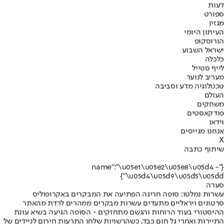
דעות
ספורט
מגזין
העיתון היומי
הורוסקופ
ישראל השבוע
כלכלה
לייף סטייל
מעריב לנוער
טכנולוגיה מדע וסביבה
העולם
משחקים
פודקאסטים
וידאו
אנחנו מגייסים
X
שיתוף כתבה
{"name":"\u05e1\u05e2\u05e8\u05d4 -
\u05d4\u05d9\u05d5\u05dd"}
סערה
עשרות נמלטו: סופה חריגה הפתיעה את המבקרים באקרופוליס
סרטונים ויראליים מתעדים עשרות מבקרים ממהרים לרדת מהאתר
ההיסטורי בעוד הרוחות והגשם מתחזקים • הסופה הגיעה בשיא עונת
התיירות ואחרי גל חום כבד, כשהרשויות שלחו התרעות חירום לניידים של