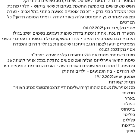
הסופה "ברברה" הגיעה לישראל: עצים קרסו, פצועים בינוני וקל
חשש משיבושים באספקת החשמל בעקבות שיאי ביקוש • חלקי מתכת
נפלו ממגדל בבני ברק • רוכבת אופניים נפצעה בינוני בתל אביב • נערה
נפצעה לאחר שעץ התמוטט עליה באור יהודה • ומתי הסופה תדעך? כל
הפרטים
אסף גולן
,
אבי כהן
06.02.2023
הסערה דועכת, אחת נוספת בדרך: סופות רעמים, גשמים ושלג בגולן
היום ייתכנו גשמים מקומיים • מחר המשקעים ילוו בסופות רעמים • בשני
הממטרים יגיעו לצפון הנגב וייתכנו שיטפונות בנחלי הדרום והמזרח
אסף גולן
02.02.2023
סיוט בשמיים: מטוס עם 238 נוסעים נקלע לסערה בארה"ב
טיסת הוויאן איירליינס ועליה 238 נוסעים נתקלה במזג אוויר קיצוני: 36
פצועים, 11 מתוכם מאושפזים באורח קשה • הערכה: מרבית הנפגעים היו
לא חגורים • בין הנפגעים - ילדים ותינוק
שמעון יעיש
19.12.2022
תגיות קשורות
מזג אוויר
שלג
גשם
סופה
חורף
ירושלים
תחזית
הצפות
גשמים
מזג האוויר
חדשות
בארץ
בעולם
ביטחוני
פוליטי
פלילים
בריאות
חינוך