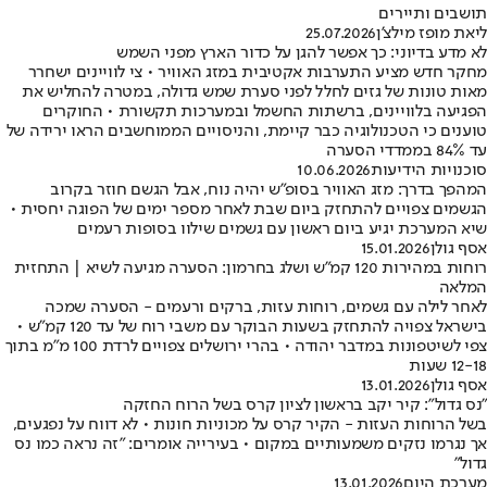
תושבים ותיירים
ליאת מופז מילצ'ן
25.07.2026
לא מדע בדיוני: כך אפשר להגן על כדור הארץ מפני השמש
מחקר חדש מציע התערבות אקטיבית במזג האוויר • צי לוויינים ישחרר
מאות טונות של גזים לחלל לפני סערת שמש גדולה, במטרה להחליש את
הפגיעה בלוויינים, ברשתות החשמל ובמערכות תקשורת • החוקרים
טוענים כי הטכנולוגיה כבר קיימת, והניסויים הממוחשבים הראו ירידה של
עד 84% בממדדי הסערה
סוכנויות הידיעות
10.06.2026
המהפך בדרך: מזג האוויר בסופ"ש יהיה נוח, אבל הגשם חוזר בקרוב
הגשמים צפויים להתחזק ביום שבת לאחר מספר ימים של הפוגה יחסית •
שיא המערכת יגיע ביום ראשון עם גשמים שילוו בסופות רעמים
אסף גולן
15.01.2026
רוחות במהירות 120 קמ"ש ושלג בחרמון: הסערה מגיעה לשיא | התחזית
המלאה
לאחר לילה עם גשמים, רוחות עזות, ברקים ורעמים - הסערה שמכה
בישראל צפויה להתחזק בשעות הבוקר עם משבי רוח של עד 120 קמ"ש •
צפי לשיטפונות במדבר יהודה • בהרי ירושלים צפויים לרדת 100 מ"מ בתוך
12-18 שעות
אסף גולן
13.01.2026
"נס גדול": קיר יקב בראשון לציון קרס בשל הרוח החזקה
בשל הרוחות העזות - הקיר קרס על מכוניות חונות • לא דווח על נפגעים,
אך נגרמו נזקים משמעותיים במקום • בעירייה אומרים: "זה נראה כמו נס
גדול"
מערכת היום
13.01.2026