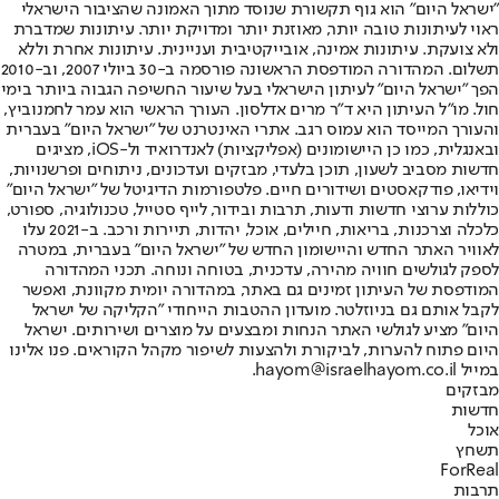
"ישראל היום" הוא גוף תקשורת שנוסד מתוך האמונה שהציבור הישראלי
ראוי לעיתונות טובה יותר, מאוזנת יותר ומדויקת יותר. עיתונות שמדברת
ולא צועקת. עיתונות אמינה, אובייקטיבית ועניינית. עיתונות אחרת וללא
תשלום. המהדורה המודפסת הראשונה פורסמה ב-30 ביולי 2007, וב-2010
הפך "ישראל היום" לעיתון הישראלי בעל שיעור החשיפה הגבוה ביותר בימי
חול. מו"ל העיתון היא ד"ר מרים אדלסון. העורך הראשי הוא עמר לחמנוביץ,
והעורך המייסד הוא עמוס רגב. אתרי האינטרנט של "ישראל היום" בעברית
ובאנגלית, כמו כן היישומונים (אפליקציות) לאנדרואיד ול-iOS, מציגים
חדשות מסביב לשעון, תוכן בלעדי, מבזקים ועדכונים, ניתוחים ופרשנויות,
וידיאו, פודקאסטים ושידורים חיים. פלטפורמות הדיגיטל של "ישראל היום"
כוללות ערוצי חדשות ודעות, תרבות ובידור, לייף סטייל, טכנולוגיה, ספורט,
כלכלה וצרכנות, בריאות, חיילים, אוכל, יהדות, תיירות ורכב. ב-2021 עלו
לאוויר האתר החדש והיישומון החדש של "ישראל היום" בעברית, במטרה
לספק לגולשים חוויה מהירה, עדכנית, בטוחה ונוחה. תכני המהדורה
המודפסת של העיתון זמינים גם באתר, במהדורה יומית מקוונת, ואפשר
לקבל אותם גם בניוזלטר. מועדון ההטבות הייחודי "הקליקה של ישראל
היום" מציע לגולשי האתר הנחות ומבצעים על מוצרים ושירותים. ישראל
היום פתוח להערות, לביקורת ולהצעות לשיפור מקהל הקוראים. פנו אלינו
במייל hayom@israelhayom.co.il.
מבזקים
חדשות
אוכל
תשחץ
ForReal
תרבות