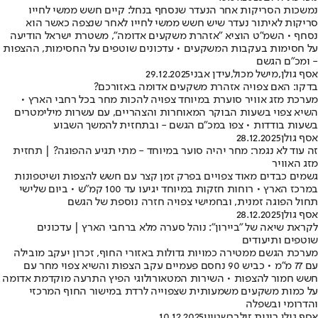
נמשכות הסריקות אחר הנעדר שנסחף בנחל: קיים חשש ממשי לחייו
סריקות לאיתור נעדר שיש חשש ממשי לחייו לאחר שנצפה כאשר הוא
נסחף • השמ"ט הוציא "אזהרת משקעים אדומה", משטרת ישראל הודיעה
על חסימות בעקבות המשקעים • עדכונים שוטפים על החסימות, ההצפות
- ומכ"ם הגשם
אסף גולן
,
מישל מכול
,
עידן אבני
29.12.2025
בדקו: האם צפויה אזהרת משקעים אדומה באזורכם?
מערכת מזג אוויר סוערת במיוחד צפויה להכות מחר בכל רחבי הארץ •
השיא צפוי בשעות הבוקר המאוחרות והצהריים, עם עשרות מילימטרים
בשעות בודדות • צפו במכ"ם הגשם - ובתחזית להמשך השבוע
אסף גולן
28.12.2025
זה עוד לא נגמר: מחר יהיה סוער במיוחד - מתי תגיע ההפוגה? | תחזית
מזג האוויר
גשמים כבדים מאוד צפויים בפרק זמן קצר עם חשש להצפות ושיטפונות
במרכז הארץ • רוחות חזקות במיוחד יגיעו עד 100 קמ"ש • ביום שלישי
תחול הפוגה זמנית, ובחמישי צפויה חזרה נוספת של הגשם
אסף גולן
28.12.2025
לקראת שיאה של "ביירון": נוהל סערה מלא ברחבי הארץ | עדכונים
שוטפים ותיעודים
מערכת הגשם ממטירה כמויות גדולות באזורי החוף, זכרון יעקב מובילה
עם 77 מ"מ • כביש 90 נחסם פעמיים עקב הצפות והשיא צפוי מחר עם
חשש חמור להצפות • השירות המטאורולוגי הפיץ התרעה מוקדמת אדומה
על כמות משקעים משמעותית שצפוייה לרדת במישור החוף המרכזי
והדרומי ובשפלה
אסף גולן
,
רונית זילברשטיין
10.12.2025