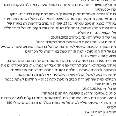
אורן אהרוני
22.09.2025
מחבלים משוחררים ועיתונאי מזוהה חמאס: סערה בארה"ב בעקבות כנס
פרו-פלשתיני
כנס "הועידה העממית למען פלשתין" הצפוי להתקיים בדטרויט בסוף
החודש, סופג מתקפה מן המחנה השמרני בארה"ב, בשל רשימת אורחיו •
במוקד נמצא חוסאם שאהין, בן 53, שהיה מעורב בזרועות הצבאיות של
התנועות הפלשתיניות, ובתחילת שנות ה־2000 הקים תא של גדודי חללי
אל־אקצא במזרח ירושלים
אור שקד, שליח "היום" בארה"ב
20.08.2025
"טיסות עשויות להיות מושפעות ממה שקורה כרגע"
מזג האוויר הקיצוני שצפוי לפקוד את ישראל בהמשך השבוע, עשוי להשפיע
גם על לוח הטיסות • ומה קורה כעת באירופה? כל הפרטים
שמעון יעיש
18.02.2025
אחרי הסערה בבריטניה: גילינו מהן התוספות שישדרגו את התה שלכם
אנחנו באמת לא רוצים להרגיז אף אחד, אבל יש כמה שילובים שמרימים את
המשקה לגבהים אחרים • חלקם נהוגים בתרבויות שונות עוד מימים
ימימה - כמו, למשל, אצל אנשי ההימלאיה • אז למרות המחלוקת
הבינלאומית שהתעוררה סביב הוספת מלח לכוס - החלטנו לשתף בכמה
ששווה לנסות
ענבל חייט
21.02.2024
סיוט בשמיים: "הרגשנו ששערי הגיהנום נפתחו"
נוסעי חברת התעופה האוסטרלית ג'טסטאר איירווייז נקלעו לסערה בדרום
ניו זילנד • המטוס נאלץ לשוב על עקבותיו בגלל הרוחות, שהגיעו ל-150
קמ"ש
אסף גולן
04.10.2023