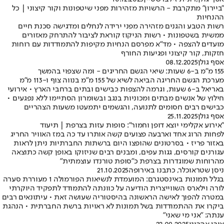
"ביירון" מתקרבת - הרשויות מזהירות מפני שיטפונות וקור קיצוני | כל
ההנחיות
רשות הטבע והגנים מזהירה מפני ירידה לנחלים ומדגישה סכנת חיים
ממשית בשטפונות • רשות הניקוז קוראת לציבור להתרחק מאזורים
מועדים להצפה • מד"א מפרסם הנחיות מקיפות להתמודדות עם רוחות
חזקות, קור קיצוני ופגיעות החורף
אסף גולן
08.12.2025
155 מ"מ ב-6 שעות: שיאי הגשם החריגים - ומה שצפוי בהמשך
מערכת הגשם החריגה הביאה לשיא של 155 מ"מ בנווה צוף ו-113 מ"מ
באריאל ב-6 שעות, וגרמה להצפות כבישים ובתים ברחבי הארץ • אירועי
חילוץ של אנשים מבתים ומכוניות בנגב ובשומרון הסתיימו ללא נפגעים •
כבישים רבים חסומים לתנועה, והגשמים יתמעטו משעות הצהריים
אסף גולן
25.11.2025
"אירוע אקלימי יוצא דופן וחמור": סופות עזות בצרפת | תיעוד
לפחות הרוג אחד וארבעה פצועים קשה אותרו עד כה במז האוויר החריג
באזור פריז • בסרטונים שהופצו היום ברשתות החברתיות ניתן לראות
עגורנים קורסים, גגות עפים, ומבנים רבים שניזוקו באופן קשה כתוצאה
מהרוחות שמוגדרות בצרפת כ"סופת טורנדו עוצמתית"
ניסן שטראוכלר, כתבנו באירופה
21.10.2025
בגלל תמונות באינסטגרם: המועמדת לנשיאות הפורמולה 1 מעוררת סערה
לורה וילארס השווייצרית הודיעה על כוונתה להתמודד לתפקיד היוקרתי
במטרה להפוך לאישה הראשונה בהיסטוריה שעושה זאת • עיתונאים רבים
ביקרו את ההתמודדות בשל תמונות לא ראויות ברשת החברתית • הנהגת
ענתה: "אני מי שאני"