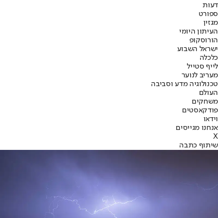
דעות
ספורט
מגזין
העיתון היומי
הורוסקופ
ישראל השבוע
כלכלה
לייף סטייל
מעריב לנוער
טכנולוגיה מדע וסביבה
העולם
משחקים
פודקאסטים
וידאו
אנחנו מגייסים
X
שיתוף כתבה