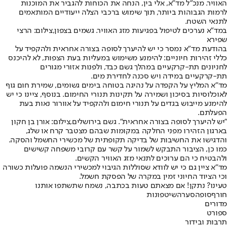
האוויר. מנכ"ל מד"א, אלי בין, הנחה את הכוחות להגביר את המוכנות
לרמות הגבוהות ביותר, תוך שימוש ברכבי הצלה ייעודיים המותאמים
לתנאי השטח.
במד"א נערכים לטיפול בפגיעות מזג האוויר. גשמים בצפון,צילום: הרצי
שפירא
בהודעת מד"א נמסר כי יש להיערך לסופה בצורה אחראית ולהקפיד על
כללי זהירות חיוניים: להימנע משימוש במעליות בעת הצפות, לא להיכנס
לחניונים תת-קרקעיים במהלך גשם כבד, ולפנות אזורי מגורים
תת-קרקעיים במידה ויש סכנה לחדירת מים.
מד"א המליץ על הקפדה על נהיגה בטוחה בימים גשומים, שמירת חום גוף
לאוכלוסיות בסיכון ושמירה על תקינות תנורי החימום. בנוסף, ציינו כי יש
להימנע מייבוש בגדים על תנורי חימום ולהקפיד על אוורור נאות בעת
הפעלתם.
"יש להיערך לסופה בצורה אחראית". גשם בירושלים,צילום: אורן בן חקון
בארגון הזהירו מפני החלקה במקומות שבהם מצטבר קרח או שלג,
והדגישו את החשיבות של בדיקה תקופתית של מכשירי החשמל והסקה.
כמו כן, הציבור התבקש לשמור על קשר עם קרובי משפחה קשישים
ולהבטיח כי הם ערוכים לתנאי מזג האוויר הקשים.
מד"א ציין גם כי יש לוודא שסוללות הגיבוי למכשירי הנשמה פועלות כשורה
וכי הציוד החיוני זמין במקרה של הפסקת חשמל.
טעינו? נתקן! אם מצאתם טעות בכתבה, נשמח שתשתפו אותנו
חורף
סופה
סערה
שיטפונות
מדורים
ספורט
תרבות ובידור