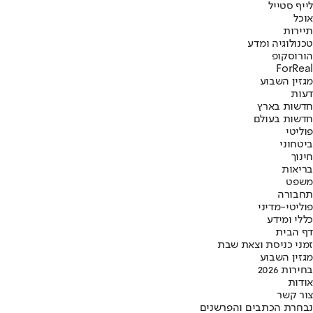
לייף סטייל
אוכל
תיירות
טכנולוגיה ומדע
הורוסקופ
ForReal
מגזין השבוע
דעות
חדשות בארץ
חדשות בעולם
פוליטי
ביטחוני
חינוך
בריאות
משפט
תחבורה
פוליטי-מדיני
כללי ומידע
דף הבית
זמני כניסת וצאת שבת
מגזין השבוע
בחירות 2026
אודות
צור קשר
נבחרת הכתבים והפרשנים