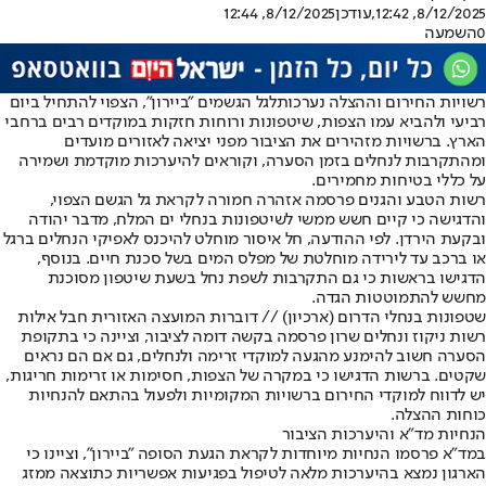
8/12/2025, 12:42
,עודכן
8/12/2025, 12:44
0
השמעה
רשויות החירום וההצלה נערכות
לגל הגשמים "ביירון"
, הצפוי להתחיל ביום
רביעי ולהביא עמו הצפות, שיטפונות ורוחות חזקות במוקדים רבים ברחבי
הארץ. ברשויות מזהירים את הציבור מפני יציאה לאזורים מועדים
ומהתקרבות לנחלים בזמן הסערה, וקוראים להיערכות מוקדמת ושמירה
על כללי בטיחות מחמירים.
רשות הטבע והגנים פרסמה אזהרה חמורה לקראת גל הגשם הצפוי,
והדגישה כי קיים חשש ממשי לשיטפונות בנחלי ים המלח, מדבר יהודה
ובקעת הירדן. לפי ההודעה, חל איסור מוחלט להיכנס לאפיקי הנחלים ברגל
או ברכב עד לירידה מוחלטת של מפלס המים בשל סכנת חיים. בנוסף,
הדגישו בראשות כי גם התקרבות לשפת נחל בשעת שיטפון מסוכנת
מחשש להתמוטטות הגדה.
שטפונות בנחלי הדרום (ארכיון) // דוברות המועצה האזורית חבל אילות
רשות ניקוז ונחלים שרון פרסמה בקשה דומה לציבור, וציינה כי בתקופת
הסערה חשוב להימנע מהגעה למוקדי זרימה ולנחלים, גם אם הם נראים
שקטים. ברשות הדגישו כי במקרה של הצפות, חסימות או זרימות חריגות,
יש לדווח למוקדי החירום ברשויות המקומיות ולפעול בהתאם להנחיות
כוחות ההצלה.
הנחיות מד"א והיערכות הציבור
במד"א פרסמו הנחיות מיוחדות לקראת הגעת הסופה "ביירון", וציינו כי
הארגון נמצא בהיערכות מלאה לטיפול בפגיעות אפשריות כתוצאה ממזג