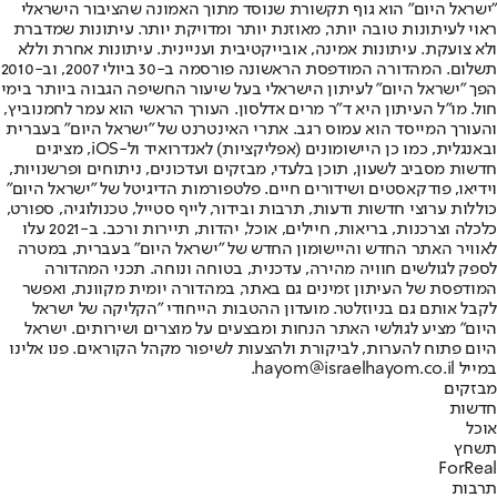
"ישראל היום" הוא גוף תקשורת שנוסד מתוך האמונה שהציבור הישראלי
ראוי לעיתונות טובה יותר, מאוזנת יותר ומדויקת יותר. עיתונות שמדברת
ולא צועקת. עיתונות אמינה, אובייקטיבית ועניינית. עיתונות אחרת וללא
תשלום. המהדורה המודפסת הראשונה פורסמה ב-30 ביולי 2007, וב-2010
הפך "ישראל היום" לעיתון הישראלי בעל שיעור החשיפה הגבוה ביותר בימי
חול. מו"ל העיתון היא ד"ר מרים אדלסון. העורך הראשי הוא עמר לחמנוביץ,
והעורך המייסד הוא עמוס רגב. אתרי האינטרנט של "ישראל היום" בעברית
ובאנגלית, כמו כן היישומונים (אפליקציות) לאנדרואיד ול-iOS, מציגים
חדשות מסביב לשעון, תוכן בלעדי, מבזקים ועדכונים, ניתוחים ופרשנויות,
וידיאו, פודקאסטים ושידורים חיים. פלטפורמות הדיגיטל של "ישראל היום"
כוללות ערוצי חדשות ודעות, תרבות ובידור, לייף סטייל, טכנולוגיה, ספורט,
כלכלה וצרכנות, בריאות, חיילים, אוכל, יהדות, תיירות ורכב. ב-2021 עלו
לאוויר האתר החדש והיישומון החדש של "ישראל היום" בעברית, במטרה
לספק לגולשים חוויה מהירה, עדכנית, בטוחה ונוחה. תכני המהדורה
המודפסת של העיתון זמינים גם באתר, במהדורה יומית מקוונת, ואפשר
לקבל אותם גם בניוזלטר. מועדון ההטבות הייחודי "הקליקה של ישראל
היום" מציע לגולשי האתר הנחות ומבצעים על מוצרים ושירותים. ישראל
היום פתוח להערות, לביקורת ולהצעות לשיפור מקהל הקוראים. פנו אלינו
במייל hayom@israelhayom.co.il.
מבזקים
חדשות
אוכל
תשחץ
ForReal
תרבות