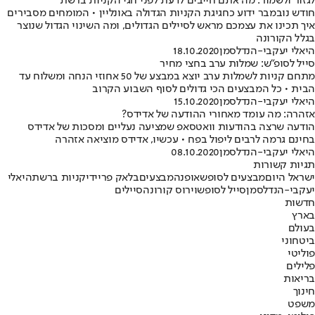
לגזור ולשמור: מה אתם חייבים לדעת לפני חגי הקניות ברשת
חודש נובמבר ידוע כחגיגת הקניות הגדולה באונליין • המומחים מסבירים
איך תכינו את עצמכם מראש לסיילים הגדולים, ומה השינוי הגדול שנוצר
בגלל הקורונה
היאלי יעקבי-הנדלסמן
18.10.2020
סייל לסופ"ש: שמלות ערב בחצי מחיר
מתחם קניות לשמלות ערב יוצא במבצע של 50 אחוזי הנחה ומשלוח עד
הבית • כל המבצעים הכי גדולים לסוף השבוע הקרוב
היאלי יעקבי-הנדלסמן
15.10.2020
אזהרה: מה עומד מאחורי ההודעה של אדידס?
הודעה שרצה בהודעות וואטסאפ שמציעה נעליים ומסכות של אדידס
בחינם גרמה לרבים ליפול בפח • עכשיו, אדידס מוציאה אזהרה
היאלי יעקבי-הנדלסמן
08.10.2020
תגיות קשורות
ישראל היום
מבצעים לסופש
אופנה
מבצעים
בלאק פריידי
קניות ברשת
היאלי
יעקבי-הנדלסמן
סייל לסופש
וירוס קורונה
סיילים
חדשות
בארץ
בעולם
ביטחוני
פוליטי
פלילים
בריאות
חינוך
משפט