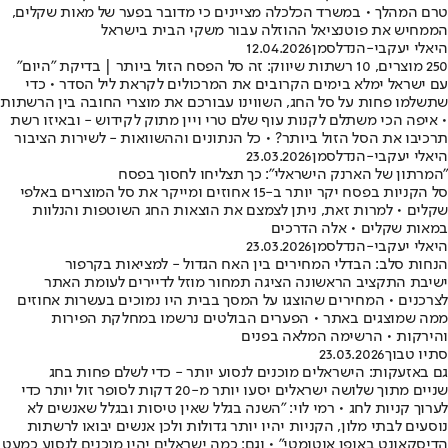
טרם המהלך • במשרד הכלכלה מציינים כי מדובר בפער של מאות שקלים,
הממחיש את פוטנציאל ההוזלה עבור משקי הבית בישראל
היאלי יעקבי-הנדלסמן
12.04.2026
250 מוצרים, 10 רשתות שיווק: זה סל הפסח הזול ביותר | בדיקת ״היום״
עם ישראל ימלא בימים הקרובים את המרכולים לקראת ליל הסדר • כדי
שתשלמו פחות על סל החג, השווינו עבורכם את מוצרי החובה בין הרשתות
• איפה הכי משתלם לקנות עוף שלם טרי ויין מתוק לקידוש - ובאיזו רשת
תרכיבו את הסל הזול ביותר? • כל הנתונים וההשוואות - לשירות הציבור
היאלי יעקבי-הנדלסמן
23.03.2026
"המרתון של הארנק הישראלי": כך תצליחו לחסוך בפסח
סל הקניות בפסח יקר יותר ב-15 אחוזים ומייקר את סל המוצרים באלפי
שקלים • למרות זאת, ניתן לצמצם את הוצאות החג השוטפות והנלוות
במאות שקלים • אלה הדרכים
היאלי יעקבי-הנדלסמן
23.03.2026
הנחות סלב: הבדלי המחירים בין האח הגדול - למציאות בקרפור
ישיבת התקציב הראשונה הציגה תמחור מוזל לדיירים לעומת האתר
לצרכנים • המחירים שהוצגו על המסך בבית היו נמוכים בעשרות אחוזים
ממה שמוצגים באתר • הפערים הבולטים נרשמו במחלקת הפירות
והירקות • הרשימה המלאה בפנים
סתיו טבוך
23.03.2026
גם באזעקות: הישראלים מוכנים לנסוע יותר - כדי לשלם פחות בחג
שניים מתוך שלושה ישראלים יסעו יותר מ-20 דקות לסופר זול יותר כדי
לערוך קניות לחג • רמי לוי: "השנה בגלל שאין טיסות ובגלל שאנשים לא
נוסעים לבתי מלון, הקניות יהיו יותר גדולות ולכן אנשים יבואו לרשתות
הדיסקאונט באופן אוטומטי" • וגם: כמה ישראלים יהיו מוכנים לנסוע כמעט