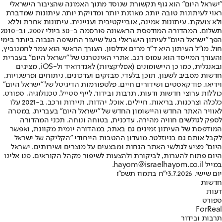
"ישראל היום" הוא גוף תקשורת שנוסד מתוך האמונה שהציבור הישראלי
ראוי לעיתונות טובה יותר, מאוזנת יותר ומדויקת יותר. עיתונות שמדברת
ולא צועקת. עיתונות אמינה, אובייקטיבית ועניינית. עיתונות אחרת וללא
תשלום. המהדורה המודפסת הראשונה פורסמה ב-30 ביולי 2007, וב-2010
הפך "ישראל היום" לעיתון הישראלי בעל שיעור החשיפה הגבוה ביותר בימי
חול. מו"ל העיתון היא ד"ר מרים אדלסון. העורך הראשי הוא עמר לחמנוביץ,
והעורך המייסד הוא עמוס רגב. אתרי האינטרנט של "ישראל היום" בעברית
ובאנגלית, כמו כן היישומונים (אפליקציות) לאנדרואיד ול-iOS, מציגים
חדשות מסביב לשעון, תוכן בלעדי, מבזקים ועדכונים, ניתוחים ופרשנויות,
וידיאו, פודקאסטים ושידורים חיים. פלטפורמות הדיגיטל של "ישראל היום"
כוללות ערוצי חדשות ודעות, תרבות ובידור, לייף סטייל, טכנולוגיה, ספורט,
כלכלה וצרכנות, בריאות, חיילים, אוכל, יהדות, תיירות ורכב. ב-2021 עלו
לאוויר האתר החדש והיישומון החדש של "ישראל היום" בעברית, במטרה
לספק לגולשים חוויה מהירה, עדכנית, בטוחה ונוחה. תכני המהדורה
המודפסת של העיתון זמינים גם באתר, במהדורה יומית מקוונת, ואפשר
לקבל אותם גם בניוזלטר. מועדון ההטבות הייחודי "הקליקה של ישראל
היום" מציע לגולשי האתר הנחות ומבצעים על מוצרים ושירותים. ישראל
היום פתוח להערות, לביקורת ולהצעות לשיפור מקהל הקוראים. פנו אלינו
במייל hayom@israelhayom.co.il.
יום שישי, 3.7.2026
י"ח בתמוז תשפ"ו
חדשות
דעות
ספורט
ForReal
תרבות ובידור