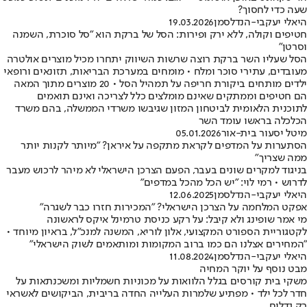
שעה כדי לחסוך?
היאלי יעקבי-הנדלסמן
19.03.2026
חטיפים וקולה, ללא ירק ופירות: הסל של ברקת הוא "סל סוכרת, השמנה
וסרטן"
הסל שעליו השר ברקת רוצה שרשות השיווק יתחרו מכיל מוצרים אולטרה
מעובדים, עתירי סוכר ומלח • מומחים במערכת הבריאות, תזונאים ורופאי
ילדים מותחים ביקורת חריפה על תמהיל הסל • 20 מוצרים מתוך המאה
הם חטיפים וממתקים שאינם מומלצים כלל לצריכה ואינם תואמים
לתוכנית הלאומית לביטחון המזון שגיבשו משרדי הממשלה, בהם משרד
הכלכלה בראשו עומד השר
מיטל יסעור בית-אור
05.01.2026
הסתערות על המדפים לקראת מתקפה על איראן? "מיותר לקנות יותר
ממה שצריך"
בניגוד למקרים שונים בעבר, הפעם הצרכן הישראלי לא מיהר לרכוש מעבר
לדרוש • רמי לוי: "יש הכל מהכל במדפים"
היאלי יעקבי-הנדלסמן
12.06.2025
אפקט המלחמה על הצרכן הישראלי? "המכירות חזרו כבר לשגרה"
מי אמר שופינג ולא קיבל: על רקע כניסת טרמינל איקס לראשונה
לקטגוריית הספורט המקצועי, אלון לוריא, המשנה למנכ"ל, בראיון מיוחד •
"המחירים אצלנו הם כמו ברוב המקומות ומותאמים לשוק הישראלי"
היאלי יעקבי-הנדלסמן
11.08.2024
מבט נוסף על יוקר המחיה
משקי בית קורסים בגלל הלוואות על מכוניות חשמליות ומשכנתאות על
חדר לכל ילד • מפתיע שלמרות העלייה החדה בריבית, הביקושים לאשראי
רק גדלים