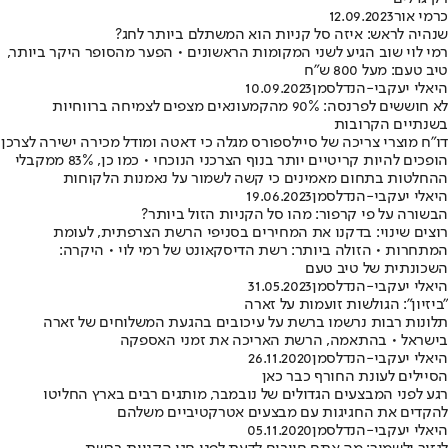
כרמי אור
12.09.2023
שנהיה לראש: איזה סל קניות הוא המשתלם ביותר לחג?
רמי לוי שוב הגיע לשני המקומות הראשונים • הפער מהסופר היקר ביותר,
טיב טעם: מעל 800 ש"ח
היאלי יעקבי-הנדלסמן
10.09.2023
לא חוששים לפרנסה: 90% מהקמעונאים מצפים לצמיחה ברווחיות
בשנתיים הקרובות
דו"ח מוצרי צריכה של סיילספורס מגלה כי דאטה ומודל מכירה ישירה לצרכן
הופכים להיות קריטיים יותר בנוף הצרכני הנוכחי • כמו כן, 83% ממקבלי
ההחלטות בתחום מאמינים כי קשה לשמור על נאמנות הלקוחות
היאלי יעקבי-הנדלסמן
19.06.2023
הבשורה על פי קרפור: מהו סל הקניות הזול ביותר?
רוצים שינוי: בדקנו את המחירים בסניפי הרשת הצרפתית, לעומת
המתחרות • הזולה ביותר: רשת הדיסקאונט של רמי לוי • היקרה:
השכונתית של טיב טעם
היאלי יעקבי-הנדלסמן
31.05.2023
"ביזיון": הגולשות זועמות על זארה
תלונות רבות נרשמו ברשת על עיכובים בהגעת המשלוחים של זארה
בישראל • בהתאמה, הרשת האריכה את זמני האספקה
היאלי יעקבי-הנדלסמן
26.11.2020
הסיילים לעונת החורף כבר כאן
רגע לפני המבצעים הגדולים של נובמבר, מותגים רבים בארץ החליטו
להקדים את החגיגות עם מבצעים אטרקטיביים משלהם
היאלי יעקבי-הנדלסמן
05.11.2020