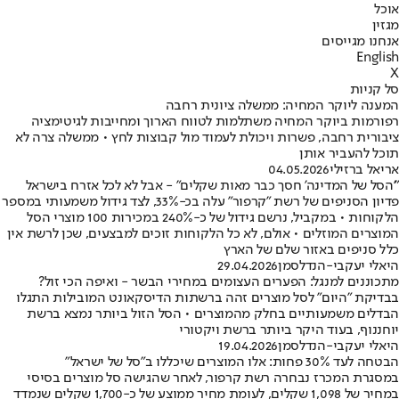
אוכל
מגזין
אנחנו מגייסים
English
X
סל קניות
המענה ליוקר המחיה: ממשלה ציונית רחבה
רפורמות ביוקר המחיה משתלמות לטווח הארוך ומחייבות לגיטימציה
ציבורית רחבה, פשרות ויכולת לעמוד מול קבוצות לחץ • ממשלה צרה לא
תוכל להעביר אותן
אריאל ברזילי
04.05.2026
"'הסל של המדינה' חסך כבר מאות שקלים" - אבל לא לכל אזרח בישראל
פדיון הסניפים של רשת "קרפור" עלה בכ-33%, לצד גידול משמעותי במספר
הלקוחות • במקביל, נרשם גידול של כ-240% במכירות 100 מוצרי הסל
המוצרים המוזלים • אולם, לא כל הלקוחות זוכים למבצעים, שכן לרשת אין
כלל סניפים באזור שלם של הארץ
היאלי יעקבי-הנדלסמן
29.04.2026
מתכוננים למנגל: הפערים העצומים במחירי הבשר - ואיפה הכי זול?
בבדיקת "היום" לסל מוצרים זהה ברשתות הדיסקאונט המובילות התגלו
הבדלים משמעותיים בחלק מהמוצרים • הסל הזול ביותר נמצא ברשת
יוחננוף, בעוד היקר ביותר ברשת ויקטורי
היאלי יעקבי-הנדלסמן
19.04.2026
הבטחה לעד 30% פחות: אלו המוצרים שיכללו ב"סל של ישראל"
במסגרת המכרז נבחרה רשת קרפור, לאחר שהגישה סל מוצרים בסיסי
במחיר של 1,098 שקלים, לעומת מחיר ממוצע של כ-1,700 שקלים שנמדד