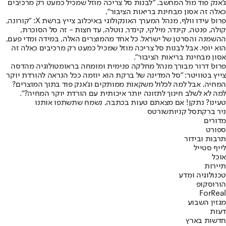
ג'אנק פוד מול המחשב. "לבנות סל צריכה מוזל שמכיל כמעט רק מרכיבים
כאלה זה אסון מבחינת בריאות הציבור",
פרופ' עידו וולף, מנהל המערך האונקולוגי באיכלוב צייץ ברשת X: "קורונה,
קולה, פנטה, קינדר, מילקי, קינדר, נוטלה, עד חצות - זה סל הסוכרת,
ההשמנה והסרטן של ישראל. כל אחד מהמוצרים האלה, במידה ומדי פעם,
הוא יופי. אבל לבנות סל צריכה מוזל שמכיל כמעט רק מרכיבים כאלה זה
אסון מבחינת בריאות הציבור".
פרופ' דרור מבורך מנהל מחלקה פנימית ומומחה בראומטולוגיה מהדסה
צייץ בטוויטר: "סל המדינה של ברקת הוא יוזמה ככל הנראה להורדת יוקר
המחיה. אבל למה לכלול משקאות ממותקים וג'אנק פוד בתוך המוצרים?
למה לא לשלב חינוך לתזונה יותר איכותית עם הורדת יוקר המחיה?".
טעינו? נתקן! אם מצאתם טעות בכתבה, נשמח שתשתפו אותנו
ניר ברקת
סל קניות
שורטס
מדורים
ספורט
תרבות ובידור
לייף סטייל
אוכל
תיירות
טכנולוגיה ומדע
הורוסקופ
ForReal
מגזין השבוע
דעות
חדשות בארץ