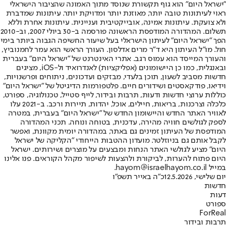
"ישראל היום" הוא גוף תקשורת שנוסד מתוך האמונה שהציבור הישראלי
ראוי לעיתונות טובה יותר, מאוזנת יותר ומדויקת יותר. עיתונות שמדברת
ולא צועקת. עיתונות אמינה, אובייקטיבית ועניינית. עיתונות אחרת וללא
תשלום. המהדורה המודפסת הראשונה פורסמה ב-30 ביולי 2007, וב-2010
הפך "ישראל היום" לעיתון הישראלי בעל שיעור החשיפה הגבוה ביותר בימי
חול. מו"ל העיתון היא ד"ר מרים אדלסון. העורך הראשי הוא עמר לחמנוביץ,
והעורך המייסד הוא עמוס רגב. אתרי האינטרנט של "ישראל היום" בעברית
ובאנגלית, כמו כן היישומונים (אפליקציות) לאנדרואיד ול-iOS, מציגים
חדשות מסביב לשעון, תוכן בלעדי, מבזקים ועדכונים, ניתוחים ופרשנויות,
וידיאו, פודקאסטים ושידורים חיים. פלטפורמות הדיגיטל של "ישראל היום"
כוללות ערוצי חדשות ודעות, תרבות ובידור, לייף סטייל, טכנולוגיה, ספורט,
כלכלה וצרכנות, בריאות, חיילים, אוכל, יהדות, תיירות ורכב. ב-2021 עלו
לאוויר האתר החדש והיישומון החדש של "ישראל היום" בעברית, במטרה
לספק לגולשים חוויה מהירה, עדכנית, בטוחה ונוחה. תכני המהדורה
המודפסת של העיתון זמינים גם באתר, במהדורה יומית מקוונת, ואפשר
לקבל אותם גם בניוזלטר. מועדון ההטבות הייחודי "הקליקה של ישראל
היום" מציע לגולשי האתר הנחות ומבצעים על מוצרים ושירותים. ישראל
היום פתוח להערות, לביקורת ולהצעות לשיפור מקהל הקוראים. פנו אלינו
במייל hayom@israelhayom.co.il.
יום שלישי, 12.5.2026
כ"ה באייר תשפ"ו
חדשות
דעות
ספורט
ForReal
תרבות ובידור