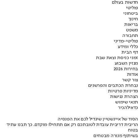
חדשות בעולם
פוליטי
ביטחוני
חינוך
בריאות
משפט
תחבורה
פוליטי-מדיני
כללי ומידע
דף הבית
זמני כניסת וצאת שבת
מגזין השבוע
בחירות 2026
אודות
צור קשר
נבחרת הכתבים והפרשנים
מדיניות פרטיות
הצהרת נגישות
תנאי שימוש
כדאי
להכיר
הסוד של איינשטיין שיגדיל לכם את הפנסיה
הריבית דריבית עובדת לטובתכם רק אם תתחילו מוקדם. כך תבנו עתיד
בטוח
בשיתוף מנורה מבטחים