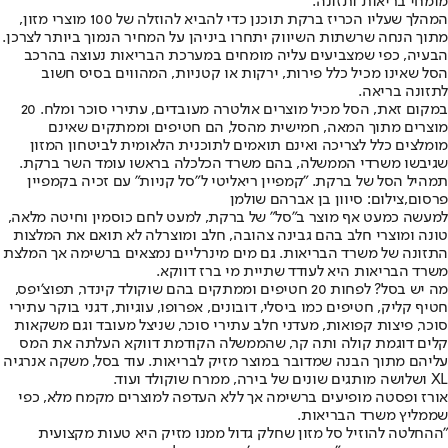
מומחי בריאות ותזונה.
המהלך שעליו הכריז ברקת תוכנן כדי להביא להוזלה של 100 מוצרי מזון,
מתוך הנחה שרשתות השיווק יתחרו ביניהן על המחיר הנמוך ביותר לצרכן.
הבעיה, כפי שמצביעים עליה מומחים במערכת הבריאות נעוצה בהרכב
הסל שאינו מכיל כלל פירות, ירקות או קטניות, המהווים בסיס חשוב
לתזונה בריאה.
במקום זאת, הסל מכיל מוצרים אולטרה מעובדים, עתירי סוכר ומלח. 20
מוצרים מתוך המאה, חמישית מהסל, הם חטיפים וממתקים שאינם
מומלצים כלל לצריכה ואינם תואמים לתוכנית הלאומית לביטחון המזון
שגיבשו משרדי הממשלה, בהם משרד הכלכלה בראשו עומד השר ברקת.
תמהיל הסל של ברקת. "קמפיין ריאליטי ל"סל קניות" עם זכיה בקמפיין
פרסום,צילום: סיוון בן אברהם שולמן
למעשה כמעט אף מוצר ב"סל" של ברקת, למעט לחם כוסמין וחיטה מלאה,
טונה ומוצרי חלב בהם גבינה צהובה, חלב ומוצרלה לא תואם את המלצות
התזונה של משרד הבריאות. גם מים מינרליים נמצאים ברשימה אך המלצת
משרד הבריאות היא לעודד שתיית מי ברז דווקא.
מה יש בסל? לפחות 20 חטיפים וממתקים בהם שוקולד קינדר, תפוצ'יפס,
חטיף קליק, חטיפים כמו ביסלי, דובונים, אפרופו, עוגיות, דגני בוקר עתירי
סוכר, פיצות קפואות, מעדני חלב עתירי סוכר, שניצל מעובד וגם משקאות
קלים דוגמת קולה ותה קר, שהממשלה הקודמת דווקא העלתה את המס
עליהם מתוך הבנה שמדובר במוצר מזיק לבריאות. עוד בסל, משקה אנרגיה
XL ושלושה מותגים שונים של בירה, ממרח שוקולד ועוד.
אורז ופסטה מופיעים ברשימה אך ללא העדפה למוצרים מקמח מלא, כפי
שממליץ משרד הבריאות.
"ההחלטה להוזיל סל מזון שחלק גדול ממנו מזיק היא טעות מקצועית