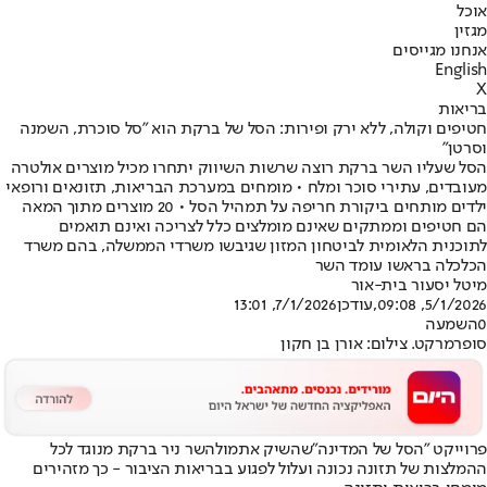
אוכל
מגזין
אנחנו מגייסים
English
X
בריאות
חטיפים וקולה, ללא ירק ופירות: הסל של ברקת הוא "סל סוכרת, השמנה
וסרטן"
הסל שעליו השר ברקת רוצה שרשות השיווק יתחרו מכיל מוצרים אולטרה
מעובדים, עתירי סוכר ומלח • מומחים במערכת הבריאות, תזונאים ורופאי
ילדים מותחים ביקורת חריפה על תמהיל הסל • 20 מוצרים מתוך המאה
הם חטיפים וממתקים שאינם מומלצים כלל לצריכה ואינם תואמים
לתוכנית הלאומית לביטחון המזון שגיבשו משרדי הממשלה, בהם משרד
הכלכלה בראשו עומד השר
מיטל יסעור בית-אור
5/1/2026, 09:08
,עודכן
7/1/2026, 13:01
0
השמעה
סופרמרקט. צילום: אורן בן חקון
פרוייקט "הסל של המדינה"
שהשיק אתמול
השר ניר ברקת מנוגד לכל
ההמלצות של תזונה נכונה ועלול לפגוע בבריאות הציבור - כך מזהירים