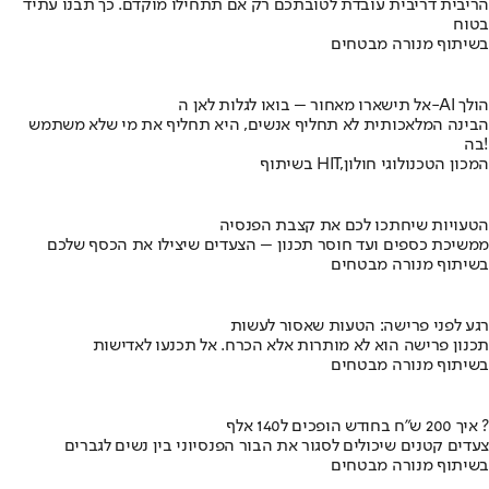
הריבית דריבית עובדת לטובתכם רק אם תתחילו מוקדם. כך תבנו עתיד
בטוח
בשיתוף מנורה מבטחים
אל תישארו מאחור – בואו לגלות לאן ה-AI הולך
הבינה המלאכותית לא תחליף אנשים, היא תחליף את מי שלא משתמש
בה!
בשיתוף HIT,המכון הטכנולוגי חולון
הטעויות שיחתכו לכם את קצבת הפנסיה
ממשיכת כספים ועד חוסר תכנון – הצעדים שיצילו את הכסף שלכם
בשיתוף מנורה מבטחים
רגע לפני פרישה: הטעות שאסור לעשות
תכנון פרישה הוא לא מותרות אלא הכרח. אל תכנעו לאדישות
בשיתוף מנורה מבטחים
איך 200 ש"ח בחודש הופכים ל140 אלף ?
צעדים קטנים שיכולים לסגור את הבור הפנסיוני בין נשים לגברים
בשיתוף מנורה מבטחים