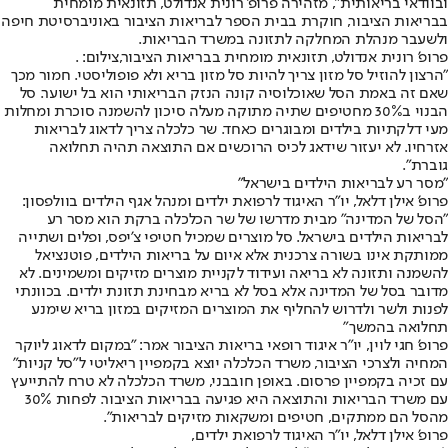
ובוודאי בריאותית", מזהירה פרופ' רונית אנדולט, תזונאית מומחית
בבריאות הציבור, חוקרת בבית הספר לבריאות הציבור באוניברסיטת חיפה
ולשעבר מנהלת המחלקה לתזונה במשרד הבריאות.
פרופ' רונית אנדולט, תזונאית מומחית בבריאות הציבור,צילום: .
"הרצון להוזיל סל מזון צריך להיות סל מזון בריא ולא פופוליסטי. חמור מכך
שאם זה באמת הסל שאוכלוסיה קונה הנזק הבריאותי הוא בל ישוער. סל
הבנוי ב30% מחטיפים שתיה מתוקה מעלה סיכון להשמנה סוכרת ומחלות
מעי דלקתיות בילדים ומבוגרים כאחד. שר כלכלה צריך לדאוג לבריאות
אזרחיו. לא יעזור שידאג לכיס הרוכשים אם התוצאה תהיה תחלואה
גוברת".
"מסר רע לבריאות הילדים בישראל"
פרופ' אילן דלאל, יו"ר האיגוד לרפואת ילדים ומנהל אגף הילדים בוולפסון:
"הסל של המדינה" מבית מדרשו של שר הכלכלה ברקת הוא מסר רע
לבריאות הילדים בישראל. סל מוצרים שמכיל חטיפי צ'יפס, ופלים ושתייה
ממותקת אינו בשורה צרכנית אלא איום על בריאות הילדים, פוטנציאל
להשמנה ותזונה לא בריאה ועידוד לקניית מוצרים מזיקים ומשמינים. לא
מדובר בסל של המדינה אלא בסל לא בריא מבחינת תזונת ילדים. בכוונתי
לפנות ולשר ולדרוש להחליף את המוצרים המזיקים במזון בריא שימנע
תחלואה בהמשך"
פרופ' חגי לוין, יו"ר איגוד רופאי בריאות הציבור אמר: "במקום לדאוג ליוקר
המחיה ולצרכי הציבור, משרד הכלכלה יוצא בקמפיין ריאליטי ל"סל קניות"
עם זכיה בקמפיין פרסום. באופן חובבני, משרד הכלכלה לא טרח להתייעץ
עם משרד הבריאות והתוצאה היא פגיעה בבריאות הציבור. לפחות 30%
מהסל הם ממתקים, חטיפים ומשקאות מזיקים לבריאות".
פרופ' אילן דלאל, יו"ר האיגוד לרפואת ילדים,