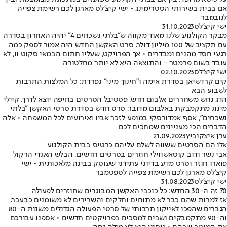
אם בבית בשירותי הסטרימינג • ישי קיצ'לס מארגן לכם רשימת צפייה
לנובמבר
ישי קיצ'לס
31.10.2023
מבקר הקולנוע שלנו מאוד מקווה ש"בלתי נשכחים 4" יהיה האחרון בסדרה
עם תקציב של 100 מיליון דולר, סרט האקשן החדש היה אמור לספק כמה
רגעי חסד מהנים ומבדרים • אך הפרויקט, שעליו חתום הבמאי סקוט וו, לא
עובד בשום פרמטר - והתוצאה היא לא יותר מחלטורה
ישי קיצ'לס
02.10.2023
קים קרדשיאן בסדרת אימה ו"חינוך מיני" נפרדת: כל המלצות התרבות
לשבוע הבא
הדג נחש משחררים אלבום חדש, פסטיבל הסרטים בחיפה יוצא לדרך, קיילי
מינוג מתקמבקת באלבום מדובר, סרט חדש בסדרת סרטי האקשן "בלתי
נשכחים", אסף אמדורסקי במופע לזכר אביו ואירועים לכל המשפחה • אלה
הדברים הכי מעניינים שמחכים לכם
ערן איצקוביץ
21.09.2023
אלו הם הסרטים ששווה לשלם עליהם כרטיס בבית הקולנוע
אבי נשר ודוב קוסאשווילי חוזרים בסרטים חדשים, הבלש האגדי הרקול
פוארו חוזר וסרט מדע בדיוני עתידני שעוסק בבינה מלאכותית • ישי
קיצ'לס מארגן לכם רשימת צפייה לספטמבר
ישי קיצ'לס
31.08.2023
70 זה ה-30 החדש: כל כוכבי האקשן המבוגרים שחוזרים לפעולה
אז למרות שהם כבר לא מתוחים וחלקים והשרירים לא משומנים כבעבר,
הגברים שהפכו לאייקון תרבותי של סרטי הפעולה הגדולים משנות ה-80
וה-90 מתקמבקים ושבים למסכים בפרויקטים חדשים • אספנו עבורכם