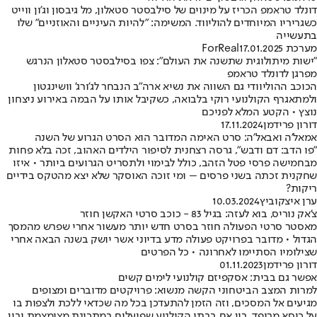
דונלד טראמפ הכריז על מינוים של סילבסטר סטאלון, מל גיבסון וג'ון ווייט
כשגריריו המיוחדים להוליווד. המשימה: "להיות העיניים והאוזניים" שלו
בתעשייה
מערכת ForReal
17.01.2025
"ישות מיתולוגית שתשנה את העולם": צפו בסילבסטר סטאלון הנרגש
מפרגן לדונלד טראמפ
הכוכב ההוליוודי גם השווה את נשיא ארה"ב הנבחר לג'ורג' וושינגטון
ולמתאגרף הקולנועי רוקי בלבואה, כשקיבל אותו על הבמה באירוע ניצחון
נוצץ • הקטע המלא לפניכם
דורון פרידמן
17.11.2024
אמאל'ה ואבאל'ה: סרט האימה המדובר הוא הסרט הגרוע של השנה
"פו הדב: דם ודבש", גרסה רצחנית לסיפור הילדים האהוב, זכה בלא פחות
מבחמישה פרסי פטל הזהב, כולל לבימוי ולתסריט הגרועים ביותר • איזו
שחקנית זכתה בשני פרסים – ומי זוכה האוסקר שלא יצא מהטקס בידיים
ריקות?
ערן איצקוביץ
10.03.2024
צ'אק נוריס, בוא לעזה: בגיל 83 - כוכב סרטי האקשן חוזר
מאסטר סרטי הפעולה חוזר בסרט חדש יותר מעשור אחרי שפרש מהמסך
הגדול • מדובר בפרויקט פעולה מדע בדיוני אשר יושק בשנה הבאה אחרי
שצילומיו הסתיימו לאחרונה • כל הפרטים
דורון פרידמן
01.11.2023
אפשר גם בבית: אסקפיזם קולנועי לימים קשים
למרות המצב הביטחוני הקשה מנשוא: פרויקטים מדוברים ומצופים
מגיעים אל המסכים, וזה הזמן להתעדכן בכל מה שכדאי ללכת ולצפות בו
על כיסא מרופד, בין אם בבתי הקולנוע שפועלים במתכונת מצומצמת ובין