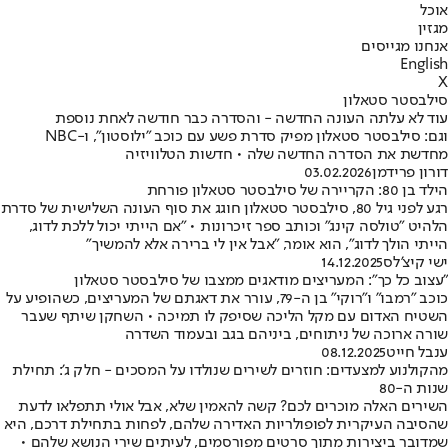
אוכל
מגזין
אנחנו מגייסים
English
X
סילבסטר סטאלון
עוד לא עלתה העונה החדשה - והסדרה כבר חודשה לאחת נוספת
וגם: סילבסטר סטאלון מפיק סדרת פשע עם כוכב "ילוסטון", ו-NBC
מחדשת את הסדרה החדשה שלה • חדשות הטלוויזיה
דורון פרידמן
03.02.2026
הילד בן 80: הקריירה של סילבסטר סטאלון פורחת
רגע לפני גיל 80, סילבסטר סטאלון חוגג את סוף העונה השלישית של סדרת
הלהיט "טולסה קינג" וכותב ספר זיכרונות • "אם הייתי יכול ללכת לדוג,
הייתי הולך לדוג", הוא אומר, "אבל אין לי ברירה אלא להמשיך"
ישי קיצ'לס
14.12.2025
"עצוב כל כך": המעריצים מודאגים ממצבו של סילבסטר סטאלון
כוכב "רמבו" ו"רוקי" בן ה-79, עורר את דאגתם של המעריצים, כשהופיע על
השטיח האדום עם מקל הליכה שסיפק לו תמיכה • השחקן שיתף שעבר
שורה ארוכה של ניתוחים, ביניהם בגב ובעמוד השדרה
ענבל חייט
08.12.2025
מהקולנוע למצעדים: חוזרים לשירים שנולדו על המסכים - חלק ג': תחילת
שנות ה-80
השירים האלה מוכרים לכם? קשה להאמין שלא, אבל אולי תתפלאו לדעת
שהסיבה העיקרית לפופולריות האדירה שלהם, לפחות בתחילת דרכם, היא
שמדובר ביצירות מתוך סרטים מפורסמים, לעיתים שירי הנושא שלהם •