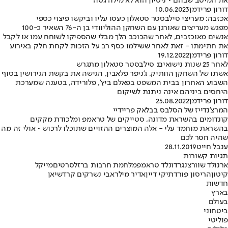
את המיטב שבהם • ניסיון הוא לא מילה גסה
דורון פרידמן
10.06.2023
אכזבה: מעריצי סילבסטר סטאלון כעסו עליו וביקשו פיצוי כספי
מפגש מעריצים שאורגן עם השחקן ההוליוודי בן ה-76 השאיר כ-100
אנשים מאוכזבים, לאחר שהכוכב הלך מבלי שהספיקו לשוחח עמו או לקבל
את חתימתו - זאת לאחר ששילמו כסף רב על הזכות לקחת חלק באירוע
דורון פרידמן
19.12.2022
לאחר 25 שנות נישואים: סילבסטר סטאלון מתגרש
אשתו של השחקן הוותיק, ג'ניפר פלאבין, הגישה את בקשת הגירושין בסוף
השבוע האחרון בבית המשפט בפאלם ביץ', פלורידה, בטענה שמערכת
היחסים ביניהם אינה ניתנת לשיקום
דורון פרידמן
25.08.2022
המרצ'נדייז של הסלבס בבלאק פריידיי
קונדומים בהשראת מדונה, סטייקים של טראמפ ומלכודת מקקים
בהשראת מוחמד עלי - אלה המוצרים ההזויים שתוכלו לרכוש • אולי זה מה
שהיה חסר לכם
ענבל חייט
28.11.2019
תגיות קשורות
ארנולד שוורצנגר
דונלד טראמפ
מלחמת חרבות ברזל
סרטים
מייקל
קיטון
הריסון פורד
תיקי דיין
אדיר מילר
אבי נשר
קים קרדשיאן
חדשות
בארץ
בעולם
ביטחוני
פוליטי