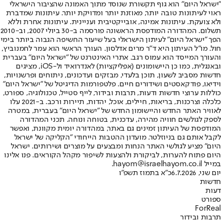
"ישראל היום" הוא גוף תקשורת שנוסד מתוך האמונה שהציבור הישראלי
ראוי לעיתונות טובה יותר, מאוזנת יותר ומדויקת יותר. עיתונות שמדברת
ולא צועקת. עיתונות אמינה, אובייקטיבית ועניינית. עיתונות אחרת וללא
תשלום. המהדורה המודפסת הראשונה פורסמה ב-30 ביולי 2007, וב-2010
הפך "ישראל היום" לעיתון הישראלי בעל שיעור החשיפה הגבוה ביותר בימי
חול. מו"ל העיתון היא ד"ר מרים אדלסון. העורך הראשי הוא עמר לחמנוביץ,
והעורך המייסד הוא עמוס רגב. אתרי האינטרנט של "ישראל היום" בעברית
ובאנגלית, כמו כן היישומונים (אפליקציות) לאנדרואיד ול-iOS, מציגים
חדשות מסביב לשעון, תוכן בלעדי, מבזקים ועדכונים, ניתוחים ופרשנויות,
וידיאו, פודקאסטים ושידורים חיים. פלטפורמות הדיגיטל של "ישראל היום"
כוללות ערוצי חדשות ודעות, תרבות ובידור, לייף סטייל, טכנולוגיה, ספורט,
כלכלה וצרכנות, בריאות, חיילים, אוכל, יהדות, תיירות ורכב. ב-2021 עלו
לאוויר האתר החדש והיישומון החדש של "ישראל היום" בעברית, במטרה
לספק לגולשים חוויה מהירה, עדכנית, בטוחה ונוחה. תכני המהדורה
המודפסת של העיתון זמינים גם באתר, במהדורה יומית מקוונת, ואפשר
לקבל אותם גם בניוזלטר. מועדון ההטבות הייחודי "הקליקה של ישראל
היום" מציע לגולשי האתר הנחות ומבצעים על מוצרים ושירותים. ישראל
היום פתוח להערות, לביקורת ולהצעות לשיפור מקהל הקוראים. פנו אלינו
במייל hayom@israelhayom.co.il.
יום שני, 6.7.2026
כ"א בתמוז תשפ"ו
חדשות
דעות
ספורט
ForReal
תרבות ובידור