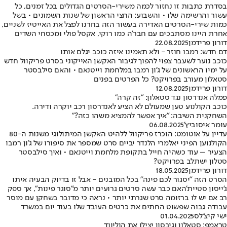
בסדרת כתבות זו נחזור לכמה משירי-הסרטים הגדולים בכל זמנים, כל
עשור והרשימה שלו • והשבוע: החצי הראשון של שנות השמונים • בשל
כמות שירי-הסרטים האדירה בעשור הזה בחרנו לפצל את האייטיז לשניים,
אחרת היינו מסתבכים עם חבר'ה כמו רוקי, אקסל פולי ומכסחי השדים
דורון פרידמן
22.08.2025
דם חדש: רמבו חוזר - ולא תאמינו איזה כוכב יגלם אותו
כוכב נוער לשעבר צפוי להפוך לגיבור האקשן האייקוני בסרט פריקוול חדש
על ימיו הראשונים של ג'ון רמבו במלחמת וייטנאם • והאם סילבסטר
סטאלון מעורב בפרויקט? כל הפרטים בפנים
דורון פרידמן
12.08.2025
פמלה אנדרסון נגד סטאלון: "זה קרה"
כוכב הקולנוע טען שמעולם לא הציע לאנדרסון רכב יוקרה ודירה.
השחקנית השיבה: "איך אפשר להמציא משהו כזה?"
עומר איסוביץ'
06.08.2025
עדיין על אוטומט: הוכרז פריקוול ללהיט האקשן המיתולוגי משנות ה-80
הקולנוען הפיני יאלמרי הלנדר יביים סרט שמספר את סיפורו של ג'ון רמבו
הצעיר – עוד כשהיה חייל בתקופת מלחמת וייטנאם • ואיך סילבסטר
סטלון ישתלב בפרויקט?
דורון פרידמן
18.05.2025
הסרט הזה "יסגור לכם פינה" בכל המובנים - אבל זו בדיוק הבעיה איתו
ג'ייסון סטיית'האם כבר עשה סרטים גרועים יותר מ"סוגר פינות", אך ספק
רב אם יש לו ברזומה סרט שגרתי יותר • נראה כי מדובר בשחקן עם מוסר
עבודה גבוה שפשוט החתים את כרטיס העובד שלו בעוד יום במשרד
ישי קיצ'לס
01.04.2025
טראמפ: סטאלון וגיבסון יצילו את הוליווד