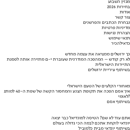
מגזין השבוע
בחירות 2026
אודות
צור קשר
נבחרת הכתבים והפרשנים
מדיניות פרטיות
הצהרת נגישות
תנאי שימוש
כדאי
להכיר
כך ירושלים ממציאה את עצמה מחדש
לא רק קודש – המהפכה המודרנית שעוברת י-ם מחזירה אותה לפסגת
התיירות הישראלית
בשיתוף עיריית ירושלים
מאחורי הקלעים של הטעם הישראלי
איך אסם הפכה את תקופת הצנע והמחסור הקשה של שנות ה-40 למותג
לאומי?
בשיתוף אסם
אתם עוד לא שם? הטיסה למונדיאל כבר יצאה
יונדאי לוקחת אתכם לבמה הכי גדולה בעולם
בשיתוף יונדאי מבית כלמוביל