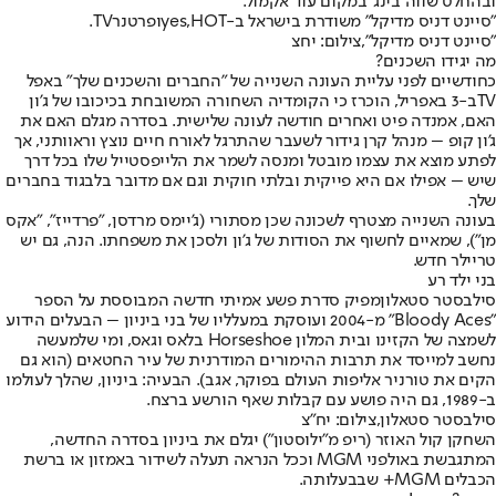
ובהחלט שווה בינג' במקום עוד אקמול.
"סיינט דניס מדיקל" משודרת בישראל ב-
HOT
,
yes
ופרטנר
TV
.
"סיינט דניס מדיקל",צילום: יחצ
מה יגידו השכנים?
כחודשיים לפני עליית העונה השנייה של "החברים והשכנים שלך" ב
אפל
TV
ב-3 באפריל, הוכרז כי הקומדיה השחורה המשובחת בכיכובו של ג'ון
האם, אמנדה פיט ואחרים חודשה לעונה שלישית. בסדרה מגלם האם את
ג'ון קופ – מנהל קרן גידור לשעבר שהתרגל לאורח חיים נוצץ וראוותני, אך
לפתע מוצא את עצמו מובטל ומנסה לשמר את הלייפסטייל שלו בכל דרך
שיש – אפילו אם היא פייקית ובלתי חוקית וגם אם מדובר בלבגוד בחברים
שלך.
בעונה השנייה מצטרף לשכונה שכן מסתורי (ג'יימס מרדסן, "פרדייז", "אקס
מן"), שמאיים לחשוף את הסודות של ג'ון ולסכן את משפחתו. הנה, גם יש
טריילר חדש.
בני ילד רע
סילבסטר סטאלון
מפיק סדרת פשע אמיתי חדשה המבוססת על הספר
"Bloody Aces" מ-2004 ועוסקת במעלליו של בני ביניון – הבעלים הידוע
לשמצה של הקזינו ובית המלון Horseshoe בלאס וגאס, ומי שלמעשה
נחשב למייסד את תרבות ההימורים המודרנית של עיר החטאים (הוא גם
הקים את טורניר אליפות העולם בפוקר, אגב). הבעיה: ביניון, שהלך לעולמו
ב-1989, גם היה פושע עם קבלות שאף הורשע ברצח.
סילבסטר סטאלון,צילום: יח"צ
השחקן קול האוזר (ריפ מ"ילוסטון") יגלם את ביניון בסדרה החדשה,
המתגבשת באולפני MGM וככל הנראה תעלה לשידור באמזון או ברשת
הכבלים MGM+ שבבעלותה.