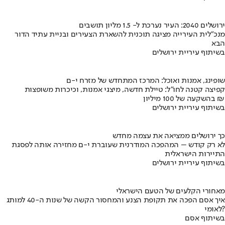
ירושלים 2040: העיר נערכת ל- 1.5 מליון תושבים
מנכ"לית העירייה מציגה תוכנית להשארת הצעירים ובניית עתיד הדור
הבא
בשיתוף עיריית ירושלים
שופינג, אמנות ואוכל: המרכז המתחדש של מזרח י-ם
קפיצה קטנה לחו"ל: טיילת חדשה, מיצגי אמנות, וכיכרות משופצות
בהשקעה של 100 מיליון ₪
בשיתוף עיריית ירושלים
כך ירושלים ממציאה את עצמה מחדש
לא רק קודש – המהפכה המודרנית שעוברת י-ם מחזירה אותה לפסגת
התיירות הישראלית
בשיתוף עיריית ירושלים
מאחורי הקלעים של הטעם הישראלי
איך אסם הפכה את תקופת הצנע והמחסור הקשה של שנות ה-40 למותג
לאומי?
בשיתוף אסם