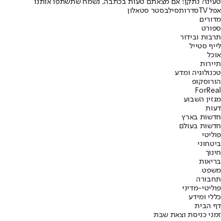
טעינו? נתקן! אם מצאתם טעות בכתבה, נשמח שתשתפו אותנו
אפל TV
סדרות
סילבסטר סטאלון
מדורים
ספורט
תרבות ובידור
לייף סטייל
אוכל
תיירות
טכנולוגיה ומדע
הורוסקופ
ForReal
מגזין השבוע
דעות
חדשות בארץ
חדשות בעולם
פוליטי
ביטחוני
חינוך
בריאות
משפט
תחבורה
פוליטי-מדיני
כללי ומידע
דף הבית
זמני כניסת וצאת שבת