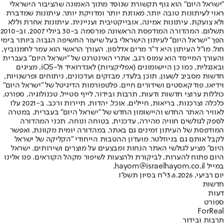
"ישראל היום" הוא גוף תקשורת שנוסד מתוך האמונה שהציבור הישראלי
ראוי לעיתונות טובה יותר, מאוזנת יותר ומדויקת יותר. עיתונות שמדברת
ולא צועקת. עיתונות אמינה, אובייקטיבית ועניינית. עיתונות אחרת וללא
תשלום. המהדורה המודפסת הראשונה פורסמה ב-30 ביולי 2007, וב-2010
הפך "ישראל היום" לעיתון הישראלי בעל שיעור החשיפה הגבוה ביותר בימי
חול. מו"ל העיתון היא ד"ר מרים אדלסון. העורך הראשי הוא עמר לחמנוביץ,
והעורך המייסד הוא עמוס רגב. אתרי האינטרנט של "ישראל היום" בעברית
ובאנגלית, כמו כן היישומונים (אפליקציות) לאנדרואיד ול-iOS, מציגים
חדשות מסביב לשעון, תוכן בלעדי, מבזקים ועדכונים, ניתוחים ופרשנויות,
וידיאו, פודקאסטים ושידורים חיים. פלטפורמות הדיגיטל של "ישראל היום"
כוללות ערוצי חדשות ודעות, תרבות ובידור, לייף סטייל, טכנולוגיה, ספורט,
כלכלה וצרכנות, בריאות, חיילים, אוכל, יהדות, תיירות ורכב. ב-2021 עלו
לאוויר האתר החדש והיישומון החדש של "ישראל היום" בעברית, במטרה
לספק לגולשים חוויה מהירה, עדכנית, בטוחה ונוחה. תכני המהדורה
המודפסת של העיתון זמינים גם באתר, במהדורה יומית מקוונת, ואפשר
לקבל אותם גם בניוזלטר. מועדון ההטבות הייחודי "הקליקה של ישראל
היום" מציע לגולשי האתר הנחות ומבצעים על מוצרים ושירותים. ישראל
היום פתוח להערות, לביקורת ולהצעות לשיפור מקהל הקוראים. פנו אלינו
במייל hayom@israelhayom.co.il.
יום רביעי, 3.6.2026
י"ח בסיון תשפ"ו
חדשות
דעות
ספורט
ForReal
תרבות ובידור