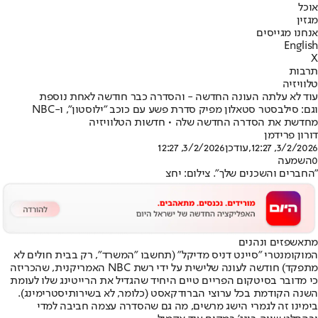
אוכל
מגזין
אנחנו מגייסים
English
X
תרבות
טלוויזיה
עוד לא עלתה העונה החדשה - והסדרה כבר חודשה לאחת נוספת
וגם: סילבסטר סטאלון מפיק סדרת פשע עם כוכב "ילוסטון", ו-NBC
מחדשת את הסדרה החדשה שלה • חדשות הטלוויזיה
דורון פרידמן
3/2/2026, 12:27
,עודכן
3/2/2026, 12:27
0
השמעה
"החברים והשכנים שלך". צילום: יחצ
מתאשפזים ונהנים
המוקומנטרי "סיינט דניס מדיקל" (תחשבו "המשרד", רק בבית חולים לא
מתפקד) חודשה לעונה שלישית על ידי רשת NBC האמריקנית, שהכריזה
כי מדובר בסיטקום הפריים טיים היחיד שהגדיל את הרייטינג שלו לעומת
השנה הקודמת בכל ערוצי הברודקאסט (כלומר, לא בשירותי
סטרימינג
).
בימינו זה לגמרי הישג מרשים, מה גם שהסדרה עצמה חביבה למדי