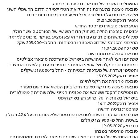
החשמלית השניה של סובארו נחשפה בניו יורק
סובארו מציגה בתערוכת ניו יורק את הטריילסיקר, הדגם החשמלי השני
שלה שמבוסס על הסולטרה אבל מציע יותר מרווח ויותר כוח
אופיר דואק
21.04.2025
הגיע מהר: סובארו פורסטר החדש
יבואנית סובארו החלה בשיווק הדור השישי של הפורסטר, אשר חולק
מכלולים משותפים רבים עם הדור היוצא ומציע בעיקר עדכונים למראה
החיצוני והפנימי ושדרוג האבזור והבטיחות. החל מ-205,900 שקל
ששי כהן
11.04.2024
סובארו אבולטיס מתחדשת
שנתיים וחצי לאחר שהושקה בישראל, מתעדכנת סובארו אבולטיס
במתיחת פנים קלה של אמצע החיים • בתפריט: עדכון לעיצוב החיצוני
והפנימי ושדרוג של מערכות הבטיחות • החל ב־319,000 שקלים
אופיר דואק
13.03.2023
סובארו מחזירה את רקס לחיים
סובארו מציגה מיני קרוסאובר חדש ביפן הנושא את השם מעורר
הנוסטלגיה "רקס" ששימש את מכונית המיני שלה שהייתה פופולארית
בישראל בשנות ה-70'. כרגע רק בשוק היפני
אופיר דואק
14.11.2022
פורסטר: גרסה חדשה
שתי רמות אבזור חדשות לסובארו פורסטר שלא מוותרות על 4X4 ויכולת
בשטח. החל מ-172,900 שקלים
רוני נאק
19.05.2020
סובארו פורסטר במבחן
הדור החמישי של הפורסטר מציג שינויים מעטים לאדרת ומשמעותיים