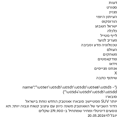
דעות
ספורט
מגזין
העיתון היומי
הורוסקופ
ישראל השבוע
כלכלה
לייף סטייל
מעריב לנוער
טכנולוגיה מדע וסביבה
העולם
משחקים
פודקאסטים
וידאו
אנחנו מגייסים
X
שיתוף כתבה
{"name":"\u05e1\u05d5\u05d1\u05d0\u05e8\u05d5 -
\u05d4\u05d9\u05d5\u05dd"}
סובארו
יותר SUV מסטיישן: סובארו אאוטבק החדש נוחת בישראל
הדור השביעי של האאוטבק משנה כיוון עם עיצוב קשוח וגבוה יותר, תא
נוסעים דיגיטלי ומחיר שמתחיל ב-279,900 שקלים
יובל לוי
20.05.2026