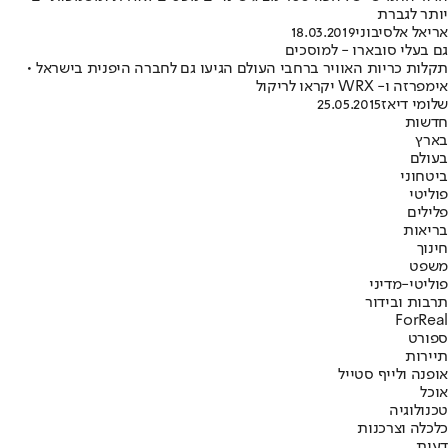
יותר לגברת
אריאל אלסיבוני
18.03.2019
גם בעלי סובארו - למוסכים
תקלות כריות האוויר ברחבי העולם הגיעו גם לחברה היפנית בישראל •
אימפרזה ו- WRX יקראו לריקול
שלומי דיאז
25.05.2015
חדשות
בארץ
בעולם
ביטחוני
פוליטי
פלילים
בריאות
חינוך
משפט
פוליטי-מדיני
תרבות ובידור
ForReal
ספורט
תיירות
אופנה ולייף סטייל
אוכל
טכנולוגיה
כלכלה וצרכנות
דעות