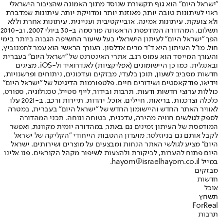
"ישראל היום" הוא גוף תקשורת שנוסד מתוך האמונה שהציבור הישראלי
ראוי לעיתונות טובה יותר, מאוזנת יותר ומדויקת יותר. עיתונות שמדברת
ולא צועקת. עיתונות אמינה, אובייקטיבית ועניינית. עיתונות אחרת וללא
תשלום. המהדורה המודפסת הראשונה פורסמה ב-30 ביולי 2007, וב-2010
הפך "ישראל היום" לעיתון הישראלי בעל שיעור החשיפה הגבוה ביותר בימי
חול. מו"ל העיתון היא ד"ר מרים אדלסון. העורך הראשי הוא עמר לחמנוביץ,
והעורך המייסד הוא עמוס רגב. אתרי האינטרנט של "ישראל היום" בעברית
ובאנגלית, כמו כן היישומונים (אפליקציות) לאנדרואיד ול-iOS, מציגים
חדשות מסביב לשעון, תוכן בלעדי, מבזקים ועדכונים, ניתוחים ופרשנויות,
וידיאו, פודקאסטים ושידורים חיים. פלטפורמות הדיגיטל של "ישראל היום"
כוללות ערוצי חדשות ודעות, תרבות ובידור, לייף סטייל, טכנולוגיה, ספורט,
כלכלה וצרכנות, בריאות, חיילים, אוכל, יהדות, תיירות ורכב. ב-2021 עלו
לאוויר האתר החדש והיישומון החדש של "ישראל היום" בעברית, במטרה
לספק לגולשים חוויה מהירה, עדכנית, בטוחה ונוחה. תכני המהדורה
המודפסת של העיתון זמינים גם באתר, במהדורה יומית מקוונת, ואפשר
לקבל אותם גם בניוזלטר. מועדון ההטבות הייחודי "הקליקה של ישראל
היום" מציע לגולשי האתר הנחות ומבצעים על מוצרים ושירותים. ישראל
היום פתוח להערות, לביקורת ולהצעות לשיפור מקהל הקוראים. פנו אלינו
במייל hayom@israelhayom.co.il.
מבזקים
חדשות
אוכל
תשחץ
ForReal
תרבות