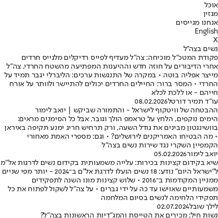
אוכל
מגזין
אנחנו מגייסים
English
X
נשים בצה''ל
פקודת המטכ"ל מוכיחה: צה"ל מעדיף לפייס רדיקלים מלגייס חרדים
אחרי הדיבורים על חוזה חדש וההיענות המפתיעה מהשטח החרדי, צה"ל
מייצר אפליה בוטה • במקרה של התנגשות ערכים: הליברלי יגבר תמיד על
החרדי • המסר ברור: החיילים החרדים יכולים להתיישר ולוותר על אורח
חייהם - או ללכת לכלא
עו"ד תמיר דורטל
08.02.2026
ההבטחה של וויטקוף לישראל - והתמורה שביקש | יואב לימור
הימים נוקפים, הלחץ על טראמפ הולך וגובר, אבל כל הסימנים מראים:
בוושינגטון מבינים את גודל השעה, ורק תרחיש חריג ימנע תקיפה באיראן
• מה הבטיחו האמריקנים לירושלים? • וגם: מספרי האמת מאחורי
הקמפיין השקרי נגד שירות נשים בצה"ל
יואב לימור
05.02.2026
שיא בקידום קצינות בכירות: עלייה משמעותית בקידום נשים לדרגות אל"מ
ל"ישראל היום" נודע: 18 נשים הועלו לדרגת אל"ם ב־2024 - יותר מפי שניים
ממניין המקודמות ב־2016 • שלוש קצינות מונו השנה לתפקידים
משמעותיים שאוישו עד כה על ידי גברים • על צה"ל לשקול לפתוח את כל
תפקידי הלחימה לנשים בסיום המלחמה
לילך שובל
02.07.2024
נשות חיל: מכירים את הטייסת והמג"דיות הראשונות בצה"ל?