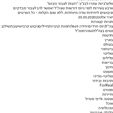
מלש"ביות עתרו לבג"ץ: "רוצות לעבור גיבוש"
ארבע צעירות לפני גיוס דורשות שצה"ל יאפשר להן לעבור מבדקים
וגיבושים ליחידות שדה מיוחדות, ללא שום הקלות • כל הפרטים
יאיר אלטמן
20.05.2020
תגיות קשורות
צה"ל
גיוס חרדים
יחידה 669
לוחמות קרביות
חיילים
גיבוש קרבי
שישבת
שילוב
נשים בצה''ל
669
הרמטכ''ל
חדשות
בארץ
בעולם
ביטחוני
פוליטי
פלילים
בריאות
חינוך
משפט
פוליטי-מדיני
תרבות ובידור
ForReal
ספורט
תיירות
אופנה ולייף סטייל
אוכל
טכנולוגיה
כלכלה וצרכנות