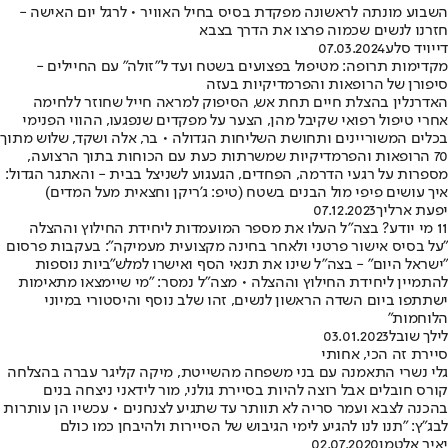
השבוע מונתה לראשונה מפקדת בסיס בחיל האוויר • לרגל יום האישה -
חזרנו לנשים שכמוה פרצו את הדרך בצבא
דייויד סלע
07.03.2024
מקדימות תרופה: מטיפול בפצועים בשטח ועד ל"זולה" עם החיילים -
סיפורן של הרופאות והפרמדיקיות בעזה
האדרנלין בהצלת חיים תחת אש, הסיפוק למראה חייל שחוזר ללחימה
אחרי טיפול רפואי שקיבל מהן, הצער על מפקדים שנפגעו, ההווי הפנימי
בכלים המשוריינים ותחושת השליחות הגדולה • בר, אלה ושקד, שלוש מתוך
70 הרופאות והפרמדיקיות שמשרתות כעת עם הכוחות בתוך הרצועה,
מספרות על רגעי הדרמה, הפחדים, הגעגוע לשניצל בבית - והאתגר הגדול:
איך עושים פיפי מול הבנים בשטח (טיפ: ג'ריקן וחצאית מעל המדים)
יפעת ארליך
07.12.2023
11 מי יודע? בצה"ל העלו את מספר המועמדות ליחידת החילוץ וההצלה
"על בסיס אישור פרטני ולאחר בחינה מקצועית מעמיקה": בעקבות פרסום
"ישראל היום" - בצה"ל שינו את תנאי הסף ואישרו למלש"ביות נוספות
להתמיין ליחידת החילוץ וההצלה • מצה"ל נמסר: "מי שיימצאו מתאימות
ישתתפו ביום השדה הראשון לנשים, זהו שלב נוסף והיסטורי במיוני
הלוחמות"
לילך שובל
03.01.2023
סיירת זה הכי, אחותי
גלי נשרי התאמנה עם בני משפחה מהשייטת, מיקה קליגר עברה בהצלחה
קורס חובלים אבל רוצה להיות בסיירת גולני, מור לידאני ניצחה בנים
בהכנה לצבא ועמר סריה לא תוותר עד שתגיע לצנחנים • עכשיו הן עותרות
לבג"ץ: "תנו לנו להגיע לימי הגיבוש של הסיירות ולהיבחן כמו כולם
יאיר אלטמן
02.07.2020