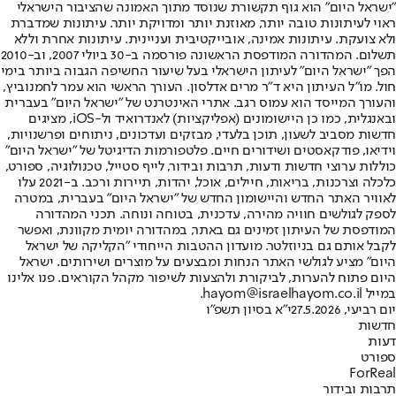
"ישראל היום" הוא גוף תקשורת שנוסד מתוך האמונה שהציבור הישראלי
ראוי לעיתונות טובה יותר, מאוזנת יותר ומדויקת יותר. עיתונות שמדברת
ולא צועקת. עיתונות אמינה, אובייקטיבית ועניינית. עיתונות אחרת וללא
תשלום. המהדורה המודפסת הראשונה פורסמה ב-30 ביולי 2007, וב-2010
הפך "ישראל היום" לעיתון הישראלי בעל שיעור החשיפה הגבוה ביותר בימי
חול. מו"ל העיתון היא ד"ר מרים אדלסון. העורך הראשי הוא עמר לחמנוביץ,
והעורך המייסד הוא עמוס רגב. אתרי האינטרנט של "ישראל היום" בעברית
ובאנגלית, כמו כן היישומונים (אפליקציות) לאנדרואיד ול-iOS, מציגים
חדשות מסביב לשעון, תוכן בלעדי, מבזקים ועדכונים, ניתוחים ופרשנויות,
וידיאו, פודקאסטים ושידורים חיים. פלטפורמות הדיגיטל של "ישראל היום"
כוללות ערוצי חדשות ודעות, תרבות ובידור, לייף סטייל, טכנולוגיה, ספורט,
כלכלה וצרכנות, בריאות, חיילים, אוכל, יהדות, תיירות ורכב. ב-2021 עלו
לאוויר האתר החדש והיישומון החדש של "ישראל היום" בעברית, במטרה
לספק לגולשים חוויה מהירה, עדכנית, בטוחה ונוחה. תכני המהדורה
המודפסת של העיתון זמינים גם באתר, במהדורה יומית מקוונת, ואפשר
לקבל אותם גם בניוזלטר. מועדון ההטבות הייחודי "הקליקה של ישראל
היום" מציע לגולשי האתר הנחות ומבצעים על מוצרים ושירותים. ישראל
היום פתוח להערות, לביקורת ולהצעות לשיפור מקהל הקוראים. פנו אלינו
במייל hayom@israelhayom.co.il.
יום רביעי, 27.5.2026
י"א בסיון תשפ"ו
חדשות
דעות
ספורט
ForReal
תרבות ובידור