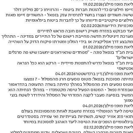
ליאת מופז מילצ'ן
19.02.2026
זייפו חילוצים כדי להונות חברות ביטוח - והרוויחו כ־20 מיליון דולר
שישה חשודים נעצרו בחשד לתרמית ענק בנפאל • החשודים זייפו מאות
חילוצים פיקטיביים ודיווחו על כך לחברות ביטוח בינלאומיות
סוכנויות הידיעות
02.02.2026
יעד מבוקש במזרח משיק רישום חובה מראש לתיירים
מערכת דיגיטלית חדשה מחייבת רישום של כל התיירים במדינה - התהליך
מתבצע דרך אפליקציה או בידי המלון ומטרתו פיקוח הדוק על השהייה
ליאת מופז מילצ'ן
01.02.2026
בית חב"ד בנפאל פונה - "מפחדים שהאיראנים יחשבו שיש פה מרגלים
ישראלים"
בית חב"ד בנפאל נדרש להתפנות מיידית - הרקע הוא ככל הנראה
אנטישמי
ליאת מופז מילצ'ן
,
דין ברנדשטטר
04.01.2026
נחיתה מסוכנת בנפאל: מטוס נוסעים חרג מהמסלול - 7 נפצעו
מטוס נוסעים חרג מהמסלול במהלך נחיתה בשדה התעופה בהדראפור
שבמזרח נפאל • המטוס הפעיל טיסה מקטמנדו - במהלך הנחיתה הוא
המשיך בנסיעה מעבר לקצה המזרחי של המסלול והידרדר לשטח בוצי
סמוך
ליאת מופז מילצ'ן
04.01.2026
טיסה ליעד הפופולרי במזרח נחשבת לאחת מהמסוכנות בעולם
תנאי מזג אוויר קשים, תשתיות בעייתיות ואי עמידה בסטנדרטים
בינלאומיים הופכים את הטיסה ליעד האהוב למסוכנת במיוחד
ליאת מופז מילצ'ן
02.12.2025
מאות תיירים מרחבי העולם, ביניהם ישראלים, עדיין ממתינים לחילוץ