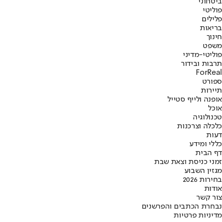
ביטחוני
פוליטי
פלילים
בריאות
חינוך
משפט
פוליטי-מדיני
תרבות ובידור
ForReal
ספורט
תיירות
אופנה ולייף סטייל
אוכל
טכנולוגיה
כלכלה וצרכנות
דעות
כללי ומידע
דף הבית
זמני כניסת וצאת שבת
מגזין השבוע
בחירות 2026
אודות
צור קשר
נבחרת הכתבים והפרשנים
מדיניות פרטיות