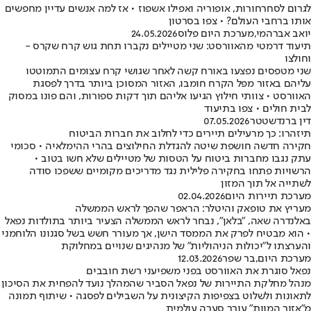
לגרום לסחרחורות, אופוריה ואפילו אשפוז • אז למה אנשים עדיין מחפשים
אותו ברחבי העולם? • צפו בסרטון
יואב אברהמי
,
מערכת היום פלוס
24.05.2026
תיעוד דרמטי מהאוורסט: שני מטיילים נקברו תחת גוש קרח שקרס -
וחולצו
שני מטפסים נפצעו באורח קשה לאחר שגושי קרח עצומים התמוטטו
עליהם באזור מפל הקרח חומבו, האזור המסוכן ביותר בדרך לפסגת
האוורסט • צוותי חילוץ הגיעו אליהם תוך דקות ספורות, והם פונו במסוק
לבית חולים • צפו בתיעוד
דין ברנדשטטר
07.05.2026
תיזהרו: כך מרעילים תיירים כדי לחלוב את חברות הביטוח
חקירה חדשה חושפת שיטה להגדלת החילוצים בהרי ההימלאיה • סכומי
עתק נגבו מחברות ביטוח על הטסות של מטיילים שלא חשו בטוב •
הרשויות פתחו בחקירה פלילית נגד מדריכים מקומיים ששפכו סודה
לשתייה אל תוך המזון
מערכת תיירות היום
02.04.2026
מעריץ את טופאק והיטלר: הראפר שהפך לראש הממשלה
באלנדרה שאה, "בלאן", נבחר לראש הממשלה הצעיר ביותר בתולדות נפאל
• הוא מבטיח לפרק את הממסד הישן, אך מעורר חשש בשל סגנונו הלוחמני
והערצתו ל"יכולות הניהוליות" של מנהיגים שנויים במחלוקת
מערכת היום
,
בר שפר
12.03.2026
נפאל סוגרת את האוורסט בפני משפיעני רשת חובבים
מנהל מחלקת התיירות של נפאל הסביר שהמהלך נועד להפחית את הסיכון
לתאונות ולשלוט בצפיפות הקיצונית על השבילים לפסגה • שיתוף תמונה
מ"אזור המוות" עורר סערה עולמית