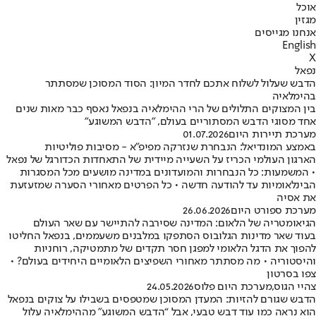
אוכל
מגזין
אנחנו מגייסים
English
X
נפאל
הדבש שעלול לשלוח אתכם לחדר המיון: הסוד המסוכן שמסתתר
בהימלאיה
בין המצוקים התלולים של הרי ההימלאיה בנפאל נאסף כבר מאות שנים
אחד מסוגי הדבש המסתוריים בעולם, "הדבש המשוגע"
מערכת תיירות היום
01.07.2026
באמצע המונדיאל: הנבחרת שנזרקה מפיפ"א - מסיבות פוליטיות
הארגון העולמי הכריז על השעייה מיידית של התאחדות הכדורגל של נפאל
• המשמעות: כל הנבחרות והמועדונים במדינה מושעים מכל המסגרות
הבינלאומיות עד להודעה חדשה • כל הפרטים מאחורי הסערה שמזעזעת
את אסיה
מערכת ספורט היום
26.06.2026
הגיאומטריה של הלאום: המדינה שסירבה להתיישר עם שאר העולם
בעוד שאר מדינות הגלובוס הסתפקו במלבנים משעממים, בנפאל החליטו
להפוך את הדגל הלאומי למפגן חסר תקדים של מתמטיקה, רוחניות
והיסטוריה • מה מסתתר מאחורי השפיצים הלאומיים היחידים בעולם? •
צפו בסרטון
צהיי הגוס
,
מערכת היום פלוס
24.05.2026
הדבש שגורם להזיות: המעדן המסוכן שמטפסים בשבילו על צוקים בנפאל
הוא נראה כמו עוד דבש טבעי, אבל “הדבש המשוגע” מההימלאיה עלול