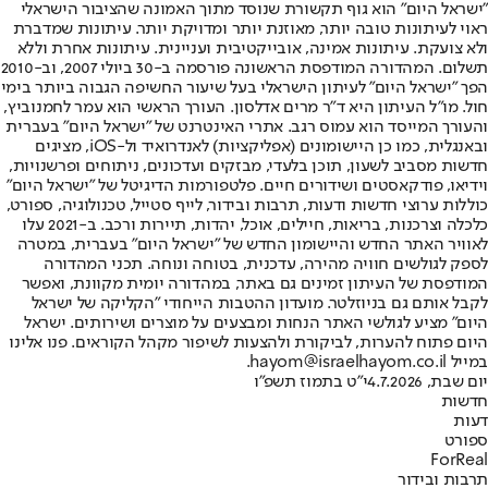
"ישראל היום" הוא גוף תקשורת שנוסד מתוך האמונה שהציבור הישראלי
ראוי לעיתונות טובה יותר, מאוזנת יותר ומדויקת יותר. עיתונות שמדברת
ולא צועקת. עיתונות אמינה, אובייקטיבית ועניינית. עיתונות אחרת וללא
תשלום. המהדורה המודפסת הראשונה פורסמה ב-30 ביולי 2007, וב-2010
הפך "ישראל היום" לעיתון הישראלי בעל שיעור החשיפה הגבוה ביותר בימי
חול. מו"ל העיתון היא ד"ר מרים אדלסון. העורך הראשי הוא עמר לחמנוביץ,
והעורך המייסד הוא עמוס רגב. אתרי האינטרנט של "ישראל היום" בעברית
ובאנגלית, כמו כן היישומונים (אפליקציות) לאנדרואיד ול-iOS, מציגים
חדשות מסביב לשעון, תוכן בלעדי, מבזקים ועדכונים, ניתוחים ופרשנויות,
וידיאו, פודקאסטים ושידורים חיים. פלטפורמות הדיגיטל של "ישראל היום"
כוללות ערוצי חדשות ודעות, תרבות ובידור, לייף סטייל, טכנולוגיה, ספורט,
כלכלה וצרכנות, בריאות, חיילים, אוכל, יהדות, תיירות ורכב. ב-2021 עלו
לאוויר האתר החדש והיישומון החדש של "ישראל היום" בעברית, במטרה
לספק לגולשים חוויה מהירה, עדכנית, בטוחה ונוחה. תכני המהדורה
המודפסת של העיתון זמינים גם באתר, במהדורה יומית מקוונת, ואפשר
לקבל אותם גם בניוזלטר. מועדון ההטבות הייחודי "הקליקה של ישראל
היום" מציע לגולשי האתר הנחות ומבצעים על מוצרים ושירותים. ישראל
היום פתוח להערות, לביקורת ולהצעות לשיפור מקהל הקוראים. פנו אלינו
במייל hayom@israelhayom.co.il.
יום שבת, 4.7.2026
י"ט בתמוז תשפ"ו
חדשות
דעות
ספורט
ForReal
תרבות ובידור