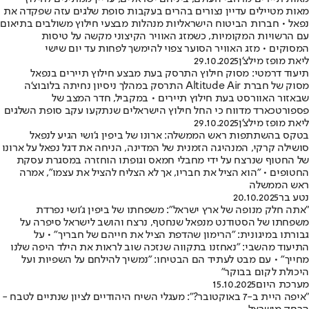
מאות מטיילים עדיין נצורים בהרים בעקבות סופת שלגים עזה שפקדה את
נפאל • חברות הביטוח הישראליות מנהלות מבצעי חילוץ משולבים בתיאום
עם הרשויות המקומיות, כשמזג האוויר הקיצוני מקשה על טיסות
המסוקים • מזג האוויר הסוער צפוי להימשך לפחות עד יום שישי
ליאת מופז מילצ'ן
29.10.2025
תיעוד דרמטי: מסוק חילוץ התרסק בעת מבצע חילוץ תיירים בנפאל
מסוק של חברת Altitude Air התרסק במהלך ניסיון נחיתה בלובוצ’ה
שבאזור האוורסט בעת חילוץ תיירים • במקביל, חדר המצב של
פספורטכארד מדווח כי החל חילוץ הישראלים שנתקעו עקב סופת השלגים
ליאת מופז מילצ'ן
29.10.2025
בטקס בהשתתפות ראש הממשלה: ארונו של ביפין ג'ושי הגיע לנפאל
סושילה קרקי, המנהיגה הזמנית של המדינה, הניחה את דגל נפאל על ארונו
של החטוף שנרצח על ידי מחבלי חמאס וגופתו הוחזרה במסגרת עסקת
החטופים • "הוא הציל את חבריו, אך לא הצליח להציל את עצמו", אמרה
ראש הממשלה
נטע בר
20.10.2025
"אתה חלק מנופה של ארץ ישראל": משפחתו של ביפין ג'ושי נפרדת
משפחתו של הסטודנט מנפאל שנחטף, נרצח והושב לישראל סיפרה על
גבורתו במיגונית: "הרימון שהדפת הציל את חייהם של חבריך" • על
התיעוד מהשבי: "נאחזנו בתקווה שנזכה שוב לראות את הילד היפה שלנו
מחייך" • עם מבט לעתיד הם הבטיחו: "נמשיך להילחם על השפיות ועל
היכולת לקום בבוקר"
מערכת היום
15.10.2025
"איפה היית ב-7 באוקטובר?": מעגלי השיח היהודיים לציון שנתיים לטבח -