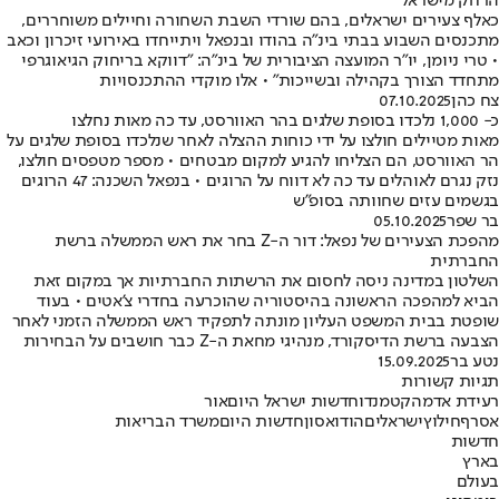
הרחק מישראל
כאלף צעירים ישראלים, בהם שורדי השבת השחורה וחיילים משוחררים,
מתכנסים השבוע בבתי בינ"ה בהודו ובנפאל ויתייחדו באירועי זיכרון וכאב
• טרי ניומן, יו"ר המועצה הציבורית של בינ"ה: "דווקא בריחוק הגיאוגרפי
מתחדד הצורך בקהילה ובשייכות" • אלו מוקדי ההתכנסויות
צח כהן
07.10.2025
כ- 1,000 נלכדו בסופת שלגים בהר האוורסט, עד כה מאות נחלצו
מאות מטיילים חולצו על ידי כוחות ההצלה לאחר שנלכדו בסופת שלגים על
הר האוורסט, הם הצליחו להגיע למקום מבטחים • מספר מטפסים חולצו,
נזק נגרם לאוהלים עד כה לא דווח על הרוגים • בנפאל השכנה: 47 הרוגים
בגשמים עזים שחוותה בסופ"ש
בר שפר
05.10.2025
מהפכת הצעירים של נפאל: דור ה-Z בחר את ראש הממשלה ברשת
החברתית
השלטון במדינה ניסה לחסום את הרשתות החברתיות אך במקום זאת
הביא למהפכה הראשונה בהיסטוריה שהוכרעה בחדרי צ'אטים • בעוד
שופטת בבית המשפט העליון מונתה לתפקיד ראש הממשלה הזמני לאחר
הצבעה ברשת הדיסקורד, מנהיגי מחאת ה-Z כבר חושבים על הבחירות
נטע בר
15.09.2025
תגיות קשורות
רעידת אדמה
קטמנדו
חדשות ישראל היום
אור
אסרף
חילוץ
ישראלים
הודו
אסון
חדשות היום
משרד הבריאות
חדשות
בארץ
בעולם