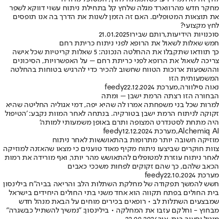
מחקר חדש מהרווארד מגלה שלחץ קל בתחילת ניתוח עשוי דווקא לשפר
את תוצאות המטופלים. האם זה הזמן לשנות את הדרך בה אנו תופסים
לחץ מקצועי?
סוכנויות הידיעות
,
רותם שבירו
21.01.2025
חמש שאלות לשאול את הרופא לפני ניתוח כריתת רחם
כך תוודאו שתקבלו את ההחלטה הנכונה: 5 שאלות קריטיות שכל אישה
צריכה לשאול את הרופא לפני כריתת רחם – על האפשרויות, הסיכונים
וההשפעות ארוכות הטווח שחשוב להכיר כדי להרגיש בטוחות בהחלטה
המשמעותית הזו
נאוה סילוורה
,
מערכת feedy
22.12.2024
הבחורה הזו רצתה הרמת ישבן – ומתה
למרות שכל בני משפחתה אמרו לה שהיא יפה, דמי אגוליה החליטה שהיא
זקוקה לניתוח הרמת ישבן בטורקיה. בנתחה לאחר המוות נקבע: 'הטיפול
היה מתחת לסטנדרט המצופה ותרם באופן משמעותי למותה'
Alchemiq AI
,
מערכת feedy
12.12.2024
מוזיקה חשובה יותר מתרופות בהתאוששות לאחר ניתוח
צוות חוקרים שביצעו ניתוח מקיף מאוד טוענים כי מצאו שהאזנה למוזיקה
לאחר ניתוח עוזרת למטופלים להתאושש מהר יותר, ואף מורידה את רמות
הכאב שלהם, כך שהם זקוקים לפחות משככי כאבים
מערכת feedy
22.10.2024
חשש להמשך תפקודה של מחלקת השתלות הלב והריאה בביה"ח בילינסון
בית החולים בפתח תקווה הוא אחד משני בתי החולים היחידים בישראל
שמבצעים השתלות לב • רופאים בכירים מוחים על הבאת מנהל חדש
מבחוץ - וחלקם עזבו את המחלקה • בילינסון: "נמשיך להשתיל כבשגרה"