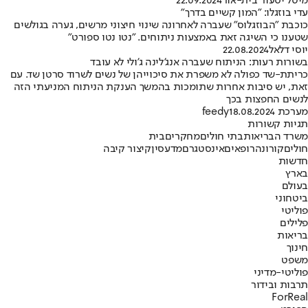
מיטל יסעור בית-אור
22.09.2024
עדי בוזגלו: "המון קשיים בדרך"
כוכבת "הבוזגלוס" שעברה לאחרונה שינוי חיצוני מרשים, גערה בגולשים
שטענו כי השיגה זאת באמצעות ניתוחים. "נטו נטו ספורט"
יוסי דלאל
22.08.2024
בשורות רעות: הניתוח שעברה אנג’לינה ג’ולי לא עובד
כריתת-שד כפולה לא משפרת את סיכוייהן של נשים לשרוד סרטן שד. עם
זאת, יש סיבות אחרות שתומכות בהמשך הענקת הניתוח המניעתי הזה
לנשים החפצות בכך
מערכת feedy
18.08.2024
תגיות קשורות
משרד הבריאות
בתי חולים
מחקרים
בית
חולים
קורונה
רופאים
אינסטגרם
מדע
סין
קיצור קיבה
חדשות
בארץ
בעולם
ביטחוני
פוליטי
פלילים
בריאות
חינוך
משפט
פוליטי-מדיני
תרבות ובידור
ForReal