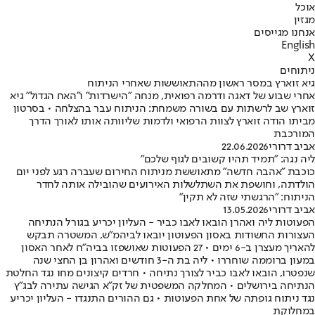
אוכל
מגזין
אנחנו מגייסים
English
X
ניתוחים
גיא זוארץ במסר ראשון מההתאוששות שאחרי הניתוח
אחרי שבוע של דאגה ודרמה רפואית, מנחה "הישרדות" ו"האח הגדול" גיא
זוארץ שב לרשתות עם בשורה משמחת: הניתוח עבר בהצלחה • בסרטון
מביתו הודה זוארץ לצוות הרפואי ולדמות שליוותה אותו לאורך הדרך
המורכבת
אביב דרורי
22.06.2026
ליה נגה: ״תמיד תהיו קשובים לגוף שלכם״
כוכבת "אהבה חדשה" מתאוששת מניתוח החירום שעברה רגע לפני יום
הולדתה, וחושפת את השתלשלות האירועים שהובילה אותה לחדר
הניתוח: "הרגשתי שזה לא תקין"
אביב דרורי
13.05.2026
הפעוטות ליה ואהרן הובאו לאבו כביר - העליון יכריע בגורל הנתיחה
העצורות החשודות באסון הפעוטון יובאו לביהמ"ש, המשטרה תבקש
להאריך מעצרן ב-6 ימים • 27 הפעוטות שאושפזו בביה"ח לאחר האסון
במעון ברוממה שוחררו • ליה בת ה-3 חודשים ואהרון בן החצי שנה
שנפטרו, הובאו לאבו כביר לצורך נתיחה • חרדים קיצונים מחו נגד החלטת
הנתיחה בירושלים • המחלקה המשפטית של זק"א הגישה עתירה לבג"ץ
נגד ניתוח גופתה של אחת הפעוטות • גם ההורים התנגדו - העליון יכריע
במחלוקת