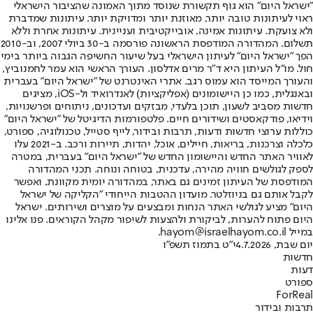
"ישראל היום" הוא גוף תקשורת שנוסד מתוך האמונה שהציבור הישראלי
ראוי לעיתונות טובה יותר, מאוזנת יותר ומדויקת יותר. עיתונות שמדברת
ולא צועקת. עיתונות אמינה, אובייקטיבית ועניינית. עיתונות אחרת וללא
תשלום. המהדורה המודפסת הראשונה פורסמה ב-30 ביולי 2007, וב-2010
הפך "ישראל היום" לעיתון הישראלי בעל שיעור החשיפה הגבוה ביותר בימי
חול. מו"ל העיתון היא ד"ר מרים אדלסון. העורך הראשי הוא עמר לחמנוביץ,
והעורך המייסד הוא עמוס רגב. אתרי האינטרנט של "ישראל היום" בעברית
ובאנגלית, כמו כן היישומונים (אפליקציות) לאנדרואיד ול-iOS, מציגים
חדשות מסביב לשעון, תוכן בלעדי, מבזקים ועדכונים, ניתוחים ופרשנויות,
וידיאו, פודקאסטים ושידורים חיים. פלטפורמות הדיגיטל של "ישראל היום"
כוללות ערוצי חדשות ודעות, תרבות ובידור, לייף סטייל, טכנולוגיה, ספורט,
כלכלה וצרכנות, בריאות, חיילים, אוכל, יהדות, תיירות ורכב. ב-2021 עלו
לאוויר האתר החדש והיישומון החדש של "ישראל היום" בעברית, במטרה
לספק לגולשים חוויה מהירה, עדכנית, בטוחה ונוחה. תכני המהדורה
המודפסת של העיתון זמינים גם באתר, במהדורה יומית מקוונת, ואפשר
לקבל אותם גם בניוזלטר. מועדון ההטבות הייחודי "הקליקה של ישראל
היום" מציע לגולשי האתר הנחות ומבצעים על מוצרים ושירותים. ישראל
היום פתוח להערות, לביקורת ולהצעות לשיפור מקהל הקוראים. פנו אלינו
במייל hayom@israelhayom.co.il.
יום שבת, 4.7.2026
י"ט בתמוז תשפ"ו
חדשות
דעות
ספורט
ForReal
תרבות ובידור