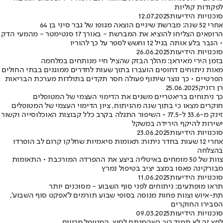
לפקודות קוליות
סוכנויות הידיעות
12.07.2025
אחרי 52 שנה: מברשת שיניים הוצאה מגופו של גבר סיני בן 64
הרופאים הצליחו להוציא את המברשת - באורך 17 סנטימטר - מהמעי הדק
• הגבר בלע אותה בגיל 12 וחשש לספר על כך להוריו
סוכנויות הידיעות
26.06.2025
בזמן הירי מאיראן: מהלך הבזק שהציל חיי מנותחים במלחמה
מאות ניתוחים דחופים הועברו בתוך שעות לחדרים ממוגנים בבתי החולים
הפרטיים • כך נוצר שיתוף פעולה חסר תקדים בתולדות מערכת הבריאות
רן רזניק
25.06.2025
כך ניתוחים בריאטריים משנים את הדימוי העצמי של המטופלים
חוקרים מצאו כי בתוך שנה מהניתוח, ציון הדימוי העצמי של המטופלים
זינק מ-33.6 ל-77.5 • השיפור התגלה בקרב כלל קבוצות האוכלוסייה וקשור
ישירות להיקף הירידה במשקל
סוכנויות הידיעות
23.06.2025
אחרי 12 שעות בחדר ניתוח: תאומות סיאמיות שחלקו קרום לב הופרדו
בהצלחה
צוות של 50 מומחים באיטליה ביצע את ההפרדה המורכבת • התאומות
מבורקינה פאסו במצב יציב בטיפול נמרץ
סוכנויות הידיעות
11.06.2025
תראו מופתעים: ניתוחים לפני סוף השבוע - מסוכנים יותר
תת-איוש וצוות פחות מנוסה בסופי שבוע תורמים ל'אפקט סוף השבוע',
הסבירו החוקרים
סוכנויות הידיעות
09.03.2025
לחץ זה לא תמיד רע: כשהמנתח לחוץ, המטופל מרוויח