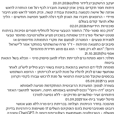
יעקב הרשקוביץ
,
לידור סולטן
20.01.2026
ניתוח חסר תקדים בסין: אוזן קטועה חוברה לכף רגל ואז הוחזרה לראש
אוזנה של אישה נקטעה בתאונת עבודה קשה, ונזק חמור לראש מנע חיבור
מיידי • הרופאים חיברו את האוזן לכף רגלה למשך חמישה חודשים - הליך
שלא תועד קודם בעולם
סוכנויות הידיעות
02.01.2026
"חזק כמו סופר-גלו": החומר הטבעי שיכול להחליף תפרים וסיכות בניתוח
פטנט ישראלי פורץ דרך שפותח בטכניון מציע אלטרנטיבה מחומר טבעי
לסגירת פצעים • המטרה: לצמצם את מקרי התמותה מדימומים או
סיבוכים כתוצאה מניתוח • ד"ר פרח שהשתתף במחקר אמר ל"ישראל
היום": "הוא לא רק סוגר - הוא גם מונע חדירת מזהמים"
אסף גולן
21.10.2025
חולני: רופא מנתח גרם לכריתת רגליו למען סיפוק מיני - ונכלא בשל הונאת
ביטוח
מומחה לכלי דם הורשע בהונאת ביטוח בשווי רבע מיליון ליש"ט, לאחר
שנחשף שגרם לנזק לרגליו על מנת להביא לכריתתן • הרופא השתמש
בכספים שקיבל מהביטוח הרפואי על מנת לרכוש עבורו ג'קוזי וקרוון
נטע בר
05.09.2025
בשורה לצפון: המערכת הרובוטית המתקדמת מגיעה לאסותא
רובוט "דה-וינצ'י" נכנס לשימוש באסותא חיפה, ויאפשר לתושבי האזור
ניתוחים זעיר-פולשניים מדויקים - ללא נסיעה למרכז
מיטל יסעור בית-אור
01.09.2025
מהפכה בחדר הניתוח: הצלחה בכריתת כיס מרה ללא מגע אנושי
רובוט מאוניברסיטת ג'ונס הופקינס השלים 17 משימות כירורגיות בדיוק
מושלם • הטכנולוגיה משתמשת באלגוריתם דומה ל-ChatGPT ומגיבה