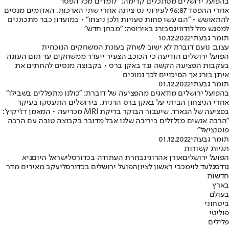
בהפועל ירושלים מסתכלים קדימה: "לומדים מכל הפסד"
אחרי ההפסד 96:87 לעירוני נס ציונה אחרי שתי הארכות, האדומים מנסים
להתאושש • "הם עשו פחות טעויות ולכן ניצחו" • במועדון כבר מתכוננים
למפגש מול לודוויגסבורג באירופה: "מבחן חדש"
תומר גבעתי
10.12.2022
עצוב: נועם דוברת לא ישוב לשחק בעונת המשחקים הנוכחית
הפועל ירושלים הודיעה כי הכוכב הצעיר ייעדר ממשחקים עד תום העונה
בעקבות הפציעה הקשה נגד באקן ברס • בקבוצה מנסים להחתים את
איתן בורג אך הסיכויים לכך נמוכים
תומר גבעתי
01.12.2022
בהפועל ירושלים מודאגים מהפציעה של דוברת: "כולנו מתפללים בשבילו"
אחרי הניצחון הביתי על באקן ברס הדנית, בירושלים התעסקו בעיקר
בפציעה של הגארד, שיעבור הבוקר בדיקת MRI מכריעה • המאמן דז'יקיץ':
"הרבה אנשים מזלזלים ביריבה שלנו אבל מדובר בקבוצה טובה עם הרבה
פוטנציאל"
תומר גבעתי
01.12.2022
תגיות קשורות
הפועל ירושלים
אורן אהרוני
נבחרת העתודה בכדורסל
ישראל היום
גיא
גודס
גלעד לוי
מכבי ראשון לציון
הפועל ירושלים בכדורסל
יעקב מאיר
ים מדר
חדשות
בארץ
בעולם
ביטחוני
פוליטי
פלילים