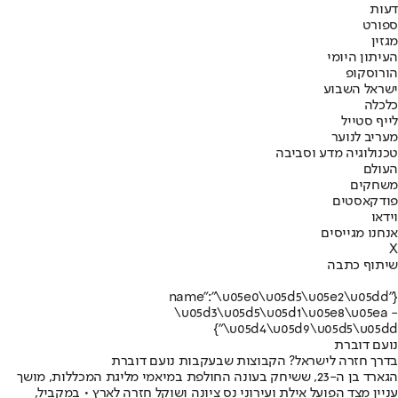
דעות
ספורט
מגזין
העיתון היומי
הורוסקופ
ישראל השבוע
כלכלה
לייף סטייל
מעריב לנוער
טכנולוגיה מדע וסביבה
העולם
משחקים
פודקאסטים
וידאו
אנחנו מגייסים
X
שיתוף כתבה
{"name":"\u05e0\u05d5\u05e2\u05dd
\u05d3\u05d5\u05d1\u05e8\u05ea -
\u05d4\u05d9\u05d5\u05dd"}
נועם דוברת
בדרך חזרה לישראל? הקבוצות שבעקבות נועם דוברת
הגארד בן ה-23, ששיחק בעונה החולפת במיאמי מליגת המכללות, מושך
עניין מצד הפועל אילת ועירוני נס ציונה ושוקל חזרה לארץ • במקביל,