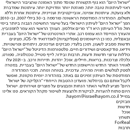
"ישראל היום" הוא גוף תקשורת שנוסד מתוך האמונה שהציבור הישראלי
ראוי לעיתונות טובה יותר, מאוזנת יותר ומדויקת יותר. עיתונות שמדברת
ולא צועקת. עיתונות אמינה, אובייקטיבית ועניינית. עיתונות אחרת וללא
תשלום. המהדורה המודפסת הראשונה פורסמה ב-30 ביולי 2007, וב-2010
הפך "ישראל היום" לעיתון הישראלי בעל שיעור החשיפה הגבוה ביותר בימי
חול. מו"ל העיתון היא ד"ר מרים אדלסון. העורך הראשי הוא עמר לחמנוביץ,
והעורך המייסד הוא עמוס רגב. אתרי האינטרנט של "ישראל היום" בעברית
ובאנגלית, כמו כן היישומונים (אפליקציות) לאנדרואיד ול-iOS, מציגים
חדשות מסביב לשעון, תוכן בלעדי, מבזקים ועדכונים, ניתוחים ופרשנויות,
וידיאו, פודקאסטים ושידורים חיים. פלטפורמות הדיגיטל של "ישראל היום"
כוללות ערוצי חדשות ודעות, תרבות ובידור, לייף סטייל, טכנולוגיה, ספורט,
כלכלה וצרכנות, בריאות, חיילים, אוכל, יהדות, תיירות ורכב. ב-2021 עלו
לאוויר האתר החדש והיישומון החדש של "ישראל היום" בעברית, במטרה
לספק לגולשים חוויה מהירה, עדכנית, בטוחה ונוחה. תכני המהדורה
המודפסת של העיתון זמינים גם באתר, במהדורה יומית מקוונת, ואפשר
לקבל אותם גם בניוזלטר. מועדון ההטבות הייחודי "הקליקה של ישראל
היום" מציע לגולשי האתר הנחות ומבצעים על מוצרים ושירותים. ישראל
היום פתוח להערות, לביקורת ולהצעות לשיפור מקהל הקוראים. פנו אלינו
במייל hayom@israelhayom.co.il.
מבזקים
חדשות
אוכל
תשחץ
ForReal
תרבות