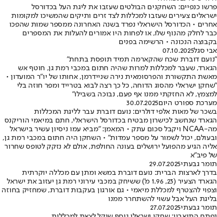
פרשו כנפיים: השחקנים הבולטים שעזבו את ליגת העל בכדורסל
ישראלים צעירים שעזבו למכללות לצד זרים ותיקים שהמשיכו למקומות
אחרים • הכדורסל הישראלי נפרד בשנה האחרונה ממספר שמות שהפכו
כבר לחלק מהנוף שלו, או לפחות היו אמורים להעלות את המספרים
בקבוצה הנכונה • הרשימה בפנים
אבי סגל
07.10.2025
"נועם דוברת שכח שהקארמה תמיד תופסת בתחת"
הגארד, שעבר למכללות למרות שהיה חתום במכבי רמת גן, חוטף אש
מאשת התקשורת והפרסומאית נירה שניידרמן, אחותו של יו"ר המועדון •
"שחקן ישראלי מהסוג הדוחה, כל כך רצה לבוא בטרייד ומפר חוזה בלי
למצמץ, לא החזקתי ממנו אף פעם, נבוכה בשבילו"
מערכת ספורט היום
30.07.2025
בשכר של מאות אלפי דולרים: נועם דוברת עבר לליגת המכללות
הגארד שנחשב לכישרון מבטיח בכדורסל הישראלי, חתם במיאמי הוריקנס
מה-NCAA ויקבל סכום עתק • המאמן: "מביא עמו ניסיון עשיר בישראל
ובעולם, יכול לשמור על מספר עמדות" • השחקן היה חתום במכבי רמת גן,
אליה הגיע מהפועל ירושלים בעונה החולפת, אולם לא נזקק לטופס שחרור
של פיב"א
תומר גבעתי
29.07.2025
בדרך לארצות הברית: נועם דוברת במשא ומתן עם מכללה יוקרתית
הגארד הצעיר (23, 1.96 מ') ששיחק במכבי עירוני רמת גן יעזוב את ישראל
וצפוי להצטרף למכללת מיאמי • גם אורגון בעקבות דוברת, שמחזיק בחוזה
בליגת העל אבל עשוי להשתחרר ממנו
תומר גבעתי
27.07.2025
נפתח התיאבון: שחקן ישראלי נוסף שוקל לצאת למכללות