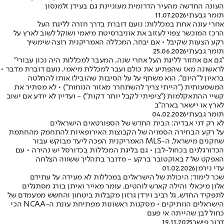
העונה החדשה מהעיר הדרומית מעוניינת גם בעידן זלמנסון
תומר גבעתי
11.07.2026
אחרי עונה אחת במכללות: נועם דוברת בדרך חזרה לליגת העל
הרכז המוכשר צפוי לעזוב את אוניברסיטת מיאמי ושוקל לשוב לארץ על
רקע הצעות שקיבל • אם יבחר, המכללה האמריקנית רוצה שימשיך
תומר גבעתי
25.06.2026
"גם אם אחזור לליגת העל אחרי שנה, המעבר למכללות היה נכון עבורי"
לראשונה מאז שהפתיע את כולם ועבר למכללת מיאמי, נועם דוברת מדבר •
בראיון ל"היום", הוא משתף על על הסיבות שהובילו אותו להחלטה
המשמעותית ("הייתי צריך להשתחרר מאזור הנוחות") • לא מסתיר את
קשיי ההתאקלמות ("ציפיתי לקבל יותר דקות") - ועדיין לא יודע אם ישוב
לארץ או יישאר בארה"ב
תומר גבעתי
04.02.2026
לא רק דני אבדיה: הבית החדש של הספורטאים הישראלים
על רקע הבחירה הסמויה של הקבוצות האירופאיות להתחמק מהחתמת
שחקנים מישראל, ה-MLS האמריקנית הפכה ליעד מבוקש עבור
הכדורגלנים בכחול-לבן • גם בליגת המכללות בכדורסל יש נהירה • עם
האפקט של 7 באוקטובר ברקע - מדובר בתהליך ששווה הצלחה
עדי נירמן
01.02.2026
שכר לימוד: היכולת של הישראלים במכללות לא מעידה על עתידם
אלון מיכאלי והילה קארש לוהטים, עומר מאייר ואיתן בורג מסתגלים
לתפקיד החדש, גל רביב וירדן גרזון מקבלות ביטחון והחשש ממעמדם של
הישראלים הוותיקים • מסקנות ראשונות מפתיחת עונת ה-NCAA הכי
כחול לבן שהייתה אי פעם
דרור פישר
19.11.2025