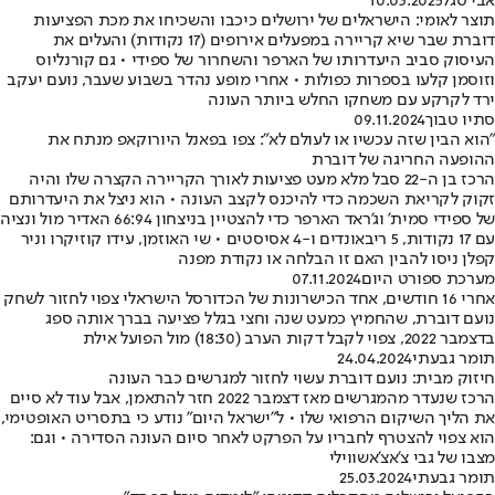
אבי סגל
10.03.2025
תוצר לאומי: הישראלים של ירושלים כיכבו והשכיחו את מכת הפציעות
דוברת שבר שיא קריירה במפעלים אירופים (17 נקודות) והעלים את
העיסוק סביב היעדרותו של הארפר והשחרור של ספידי • גם קורנליוס
וזוסמן קלעו בספרות כפולות • אחרי מופע נהדר בשבוע שעבר, נועם יעקב
ירד לקרקע עם משחקו החלש ביותר העונה
סתיו טבוך
09.11.2024
"הוא הבין שזה עכשיו או לעולם לא": צפו בפאנל היורוקאפ מנתח את
ההופעה החריגה של דוברת
הרכז בן ה-22 סבל מלא מעט פציעות לאורך הקריירה הקצרה שלו והיה
זקוק לקריאת השכמה כדי להיכנס לקצב העונה • הוא ניצל את היעדרותם
של ספידי סמית' וג'ראד הארפר כדי להצטיין בניצחון 66:94 האדיר מול ונציה
עם 17 נקודות, 5 ריבאונדים ו-4 אסיסטים • שי האוזמן, עידו קוזיקרו וניר
קפלן ניסו להבין האם זו הבלחה או נקודת מפנה
מערכת ספורט היום
07.11.2024
אחרי 16 חודשים, אחד הכישרונות של הכדורסל הישראלי צפוי לחזור לשחק
נועם דוברת, שהחמיץ כמעט שנה וחצי בגלל פציעה בברך אותה ספג
בדצמבר 2022, צפוי לקבל דקות הערב (18:30) מול הפועל אילת
תומר גבעתי
24.04.2024
חיזוק מבית: נועם דוברת עשוי לחזור למגרשים כבר העונה
הרכז שנעדר מהמגרשים מאז דצמבר 2022 חזר להתאמן, אבל עוד לא סיים
את הליך השיקום הרפואי שלו • ל"ישראל היום" נודע כי בתסריט האופטימי,
הוא צפוי להצטרף לחבריו על הפרקט לאחר סיום העונה הסדירה • וגם:
מצבו של גבי צ'אצ'אשווילי
תומר גבעתי
25.03.2024