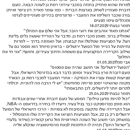
למרות שהוא מחזיק בחוזה במכבי עירוני רמת גן לעונה הבאה, נועם
דוברת מעוניין לשחק בארצות הברית - כמו עומר מאייר, רון ציפר ואיתן
בורג שכבר השלימו את המעבר • פרוגרמים בכירים מעוניינים לצרפו
ומנהלים עימו מגעים
תומר גבעתי
18.07.2025
"אנחנו מאוד אוהבים את רועי הובר, אבל אני שלם עם המהלך"
שמוליק ברנר, מאמן מכבי רמת גן, מדבר על הטרייד שעשה גלים בליגת
העל, על הפציעות שטלטלו את קבוצתו, ועל האמונה בדרך – למרות
נחיתות על הנייר מול הפועל ירושלים • בראיון מיוחד הוא מספר גם על
שילוב הקריירה המקצועית עם משפחה וחינוך צעירים, וחושף: "אני חי את
החלום"
אבי סגל
01.05.2025
"הפועל ירושלים? אני חושב שהיה שם פספוס"
נועם דוברת פרץ בגיל צעיר וסומן כדבר הבא בכדורסל הישראלי, אבל
פציעות קשות עצרו את הנסיקה • אחרי המעבר למכבי רמת גן, הגארד
מקווה שהשינוי יסמן פריחה מחודשת: "יש לי הרבה מה להוכיח, יכולתי
לתרום יותר לירושלים, לכן התבאסתי"
תומר גבעתי
25.04.2025
"יכול להיות מדען טילים": המסע של נועם דוברת אחרי שנים אבודות
הוא סומן כפרוספקט כבר בגיל צעיר, וייעדו לו בחירה בדראפט ה-NBA,
אבל הקריירה שלו נתקעה בנסיבות לא צפויות • הרכז הישראלי של הפועל
ירושלים רק בן 22, אבל הפציעות הוציאו את הקריירה שלו מהמסלול •
במשחק הכי חשוב של העונה האירופית מול גראן קנאריה (שידור בלעדי
ב"ישראל היום") תהיה לו הזדמנות לצאת מהסיטואציה שנקלע אליה