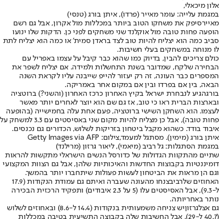
אלון מיכאלי,
במגמת עלייה: עומר מאייר (פרדו), איתן בורג (טנסי)
מאייר
סיפק את משחקו הטוב ביותר במכללות מול אקרון, אבל גם רשם
הופעה פחות טובה מול אוקלנד שני משחקים לפני כן. הדקות שלו ינועו
סביב כמה הוא יצליח להיות טוב לצד בראדן סמית' או כמה הוא יצליח לתת
לו מנוחה במשחקים בעלי חשיבות.
כולם צריכים להבין, בדיוק כמו שהוא כבר קיבל על עצמו באפריל עם
הבחירה שלקח, שמדובר בשנת התחשלות ולמידה. אם יצליח לשפר את
המספרים כבר העונה, זה רק יעזור להייפ שייבנה עליו לקראת השנה
הבאה, בין אם בפרדו ובין אם במקום אחר באמריקה.
בורג
הגיע לנבחרת ישראל בקיץ האחרון כרכז האחרון (והשני?) ברוטציה
ובארצות הברית ראו כי טוב, אז גם שם הוא יוצר לאחרים יותר מאשר
לעצמו. הוא השחקן השישי ברוטציה, פעם אחת עלה בחמישייה (בהופעה
פחות טובה), אבל כן מצליח להיות מקום שני באסיסטים עם 3.3 למשחק על
איבוד בודד. כשהוא מקבל ביטחון בזריקות לשלוש, הכדורים גם נכנסים.
איתן בורג (מימין). מסתגל למעמד,צילום: Getty Images via AFP
במגמת הסתגלות: גל רביב (מיאמי), ליאור גרזון (מרילנד)
שתיים מהתקוות הגדולות של כדורסל הנשים הישראלי מתקשות להראות
דומיננטיות בקבוצות החדשות והאיכותיות שלהן, אבל גם הצוות המקצועי
וגם הן מראות את הביטחון לעשות פעולות שיתחברו יותר בהמשך.
האחוזים של
רביב
צנחו מהעונה שעברה ואיתם גם עמודת הנקודות (17.9
ל-9.3), אבל האסיסטים עלו (5 על 2.3 איבודים) ותפקיד הרכזית הבכירה
נותר באחריותה.
גם אצל
גרזון
יש צניחה משמעותית בנקודות (14.4 ל-8.6) ובאחוזים לשלוש
(40.7 ל-29), אבל החשיבות שלה בקבוצה התשיעית בטיבה במכללות