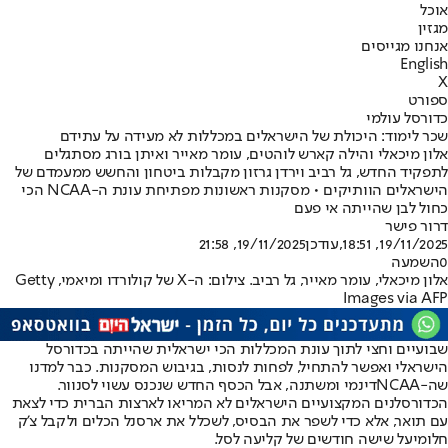
אוכל
מגזין
אנחנו מגייסים
English
X
ספורט
כדורסל עולמי
שכר לימוד: היכולת של הישראלים במכללות לא מעידה על עתידם
אלון מיכאלי והילה קארש לוהטים, עומר מאייר ואיתן בורג מסתגלים
לתפקיד החדש, גל רביב וירדן גרזון מקבלות ביטחון והחשש ממעמדם של
הישראלים הוותיקים • מסקנות ראשונות מפתיחת עונת ה-NCAA הכי
כחול לבן שהייתה אי פעם
דרור פישר
19/11/2025, 18:51
,עודכן
19/11/2025, 21:58
0
השמעה
אלון מיכאלי, עומר מאייר, גל רביב. צילום: ה-X של קולורדו ומיאמי, Getty
Images via AFP
שבועיים וחצי לתוך עונת המכללות הכי ישראלית שהייתה בכדורסל
הישראלי ואפשר להתחיל, לפחות לנסות, בגיבוש המסקנות. כבר למדנו
שה-
NCAA
דינמי ומשתנה, אבל הכסף החדש שנכנס עשוי לסנוור.
הכדורסלנים המקצועיים הישראלים לא המריאו לארצות הברית כדי לצאת
עם תואר, אלא כדי לשפר את הבסיס, לשכלל את ארסנל הכלים ו
לקבל צ'ק
חלומי
על שישה חודשים של קליעה לסל.