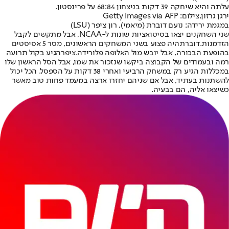
עלתה והיא שיחקה 39 דקות בניצחון 68:84 על פרינסטון.
ירגן גרזון,צילום: Getty Images via AFP
במגמת ירידה: נועם דוברת (מיאמי), רון ציפר (LSU)
שני השחקנים יצאו בסיטואציות שונות ל-NCAA, אבל מתקשים לקבל
הזדמנות.
דוברת
היה פצוע בשני המשחקים הראשונים, מסר 5 אסיסטים
בהופעת הבכורה, אבל יובש מול האלופה פלורידה.
ציפר
הגיע בקול תרועה
רמה ובעמודים של הקבוצה ביקשו שנזכור את שמו, אבל הסל הראשון שלו
במכללות הגיע רק במשחק הרביעי ואחרי 38 דקות על הספסל. הכל יכול
להשתנות בעתיד, אבל אם שניהם יחזרו ארצה במעמד פחות טוב מאשר
כשיצאו אליה, הם בבעיה.