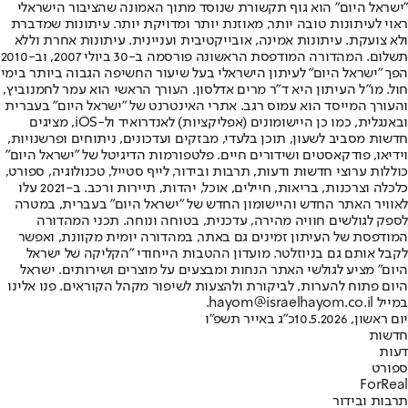
"ישראל היום" הוא גוף תקשורת שנוסד מתוך האמונה שהציבור הישראלי
ראוי לעיתונות טובה יותר, מאוזנת יותר ומדויקת יותר. עיתונות שמדברת
ולא צועקת. עיתונות אמינה, אובייקטיבית ועניינית. עיתונות אחרת וללא
תשלום. המהדורה המודפסת הראשונה פורסמה ב-30 ביולי 2007, וב-2010
הפך "ישראל היום" לעיתון הישראלי בעל שיעור החשיפה הגבוה ביותר בימי
חול. מו"ל העיתון היא ד"ר מרים אדלסון. העורך הראשי הוא עמר לחמנוביץ,
והעורך המייסד הוא עמוס רגב. אתרי האינטרנט של "ישראל היום" בעברית
ובאנגלית, כמו כן היישומונים (אפליקציות) לאנדרואיד ול-iOS, מציגים
חדשות מסביב לשעון, תוכן בלעדי, מבזקים ועדכונים, ניתוחים ופרשנויות,
וידיאו, פודקאסטים ושידורים חיים. פלטפורמות הדיגיטל של "ישראל היום"
כוללות ערוצי חדשות ודעות, תרבות ובידור, לייף סטייל, טכנולוגיה, ספורט,
כלכלה וצרכנות, בריאות, חיילים, אוכל, יהדות, תיירות ורכב. ב-2021 עלו
לאוויר האתר החדש והיישומון החדש של "ישראל היום" בעברית, במטרה
לספק לגולשים חוויה מהירה, עדכנית, בטוחה ונוחה. תכני המהדורה
המודפסת של העיתון זמינים גם באתר, במהדורה יומית מקוונת, ואפשר
לקבל אותם גם בניוזלטר. מועדון ההטבות הייחודי "הקליקה של ישראל
היום" מציע לגולשי האתר הנחות ומבצעים על מוצרים ושירותים. ישראל
היום פתוח להערות, לביקורת ולהצעות לשיפור מקהל הקוראים. פנו אלינו
במייל hayom@israelhayom.co.il.
יום ראשון, 10.5.2026
כ"ג באייר תשפ"ו
חדשות
דעות
ספורט
ForReal
תרבות ובידור