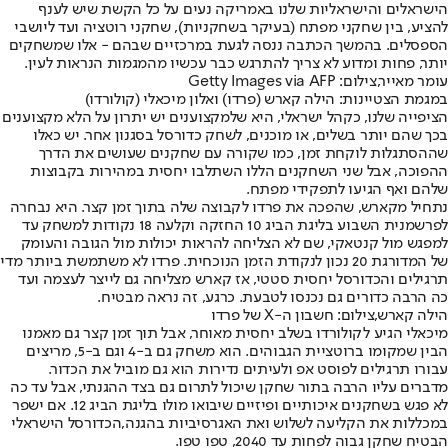
הישראלים והישראליות שלנו באמריקה נעים על כל הקשת שיש לענף
להציע, בין שחקני מפתח (בעיקר בשחקניות), שחקני רוטציה ועד ליושבי
הספסלים. בהמשך הכתבה ננסה לגעת במרכזיים שבהם - אלו שמשחקים
יותר, פחות ומדוע לא צריך להתרגש כבר עכשיו מהמגמות הנראות לעין.
עומר מאייר,צילום: Getty Images via AFP
במגמת הצטיינות: הילה קארש (פרדו) ואלון מיכאלי (קולורדו)
הציפייה שלנו, כקהל ישראלי, היא שלמקצוענים יש יתרון על הלא מקצוענים
בכך שהם יותר בשלים, או מוכנים, לשחק כדורסל בסגנון אחר. יש כאלו
שההסתגלות לוקחת זמן, כמו שקורה עם שחקנים שעושים את הדרך
ההפוכה, אבל שני השחקנים הללו השתלבו יחסית במהירות בקבוצות
שלהם ואף הגיעו לתפקידי מפתח.
נתחיל מקארש, שהפכה את פרדו לקבוצה שלה בתוך זמן קצר. היא נבחרה
לפרשמנית השבוע בליגת הביג 10 החזקה וקלעה 18 נקודות למשחק עד
למפגש מול קנטאקי, שם לא הצליחה להראות יכולות מול הגובה והעומק
של המדורגת 20 נכון לנקודת הזמן הנוכחית. פרדו לא משתמשת ביותר מדי
תרגילים והכדורסל יחסית סטטי, אז קארש מצליחה גם לייצר לעצמה ועד
כה הרבה כדורים גם נכנסו לטבעת. כרגע, זה נראה מבטיח.
הילה קארש,צילום: חשבון ה-X של פרדו
מיכאלי הגיע לקולורדו בשלב יחסית מאוחר, אבל תוך זמן קצר גם מאמנו
הבין שמקומו ברוטציית הגבוהים. הוא משחק גם ב-4 וגם ב-5, מריצים
עבורו תרגילים לפוסט אפ ולעיתים נדירות הוא גם מוביל את הכדור.
מדברים עליו הרבה בתור שחקן שיכול לתרום גם בצד ההגנתי, אבל עד כה
לא פגש בשחקנים איכותיים ופיזיים שיבואו מולו בליגת הביג 12. אם ישפר
במכללות את הקליעה לשלוש ואת האגרסיביות בהגנה,
הכדורסל הישראלי
הבטיח שחקן גבוה לפחות עד 2040
, טפו טפו.