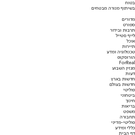
בטוח
בשיתוף מנורה מבטחים
מדורים
ספורט
תרבות ובידור
לייף סטייל
אוכל
תיירות
טכנולוגיה ומדע
הורוסקופ
ForReal
מגזין השבוע
דעות
חדשות בארץ
חדשות בעולם
פוליטי
ביטחוני
חינוך
בריאות
משפט
תחבורה
פוליטי-מדיני
כללי ומידע
דף הבית