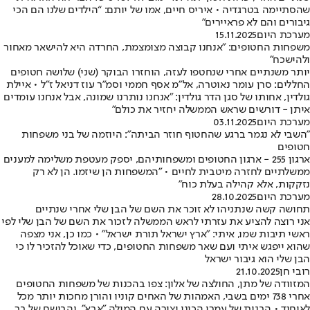
שהסתיימה בטרגדיה • איריס חיים, אמו של יותם: “הילדים שלנו הם הכי
גיבורים והם לא פראיירים”
מערכת היום
15.11.2025
משפחות החטופים: "אנחנו קבוצה מצומצמת, החרדה היא להישאר מאחור
ולהישכח"
יותר משנתיים אחרי שנחטפו לעזה, הוחזרו הבוקר (שני) שלושה חטופים
החללים: סרן עומר נאוטרה, אל"מ אסף חממי וסמ"ר עוז דניאל ז"ל • איילת
גולדין, אחותו של סגן הדר גולדין: "אנחנו נותרנו שמונה, אבל אנחנו עומדים
איתן - דורשים שראש הממשלה יחזיר את כולם"
מערכת היום
03.11.2025
"השבי לא נגמר ברגע שהחטוף חוזר הביתה": היוזמה של בני משפחות
חטופים
ארגון 255 - ארגון החטופים ומשפחותיהם, יספק מעטפת משלימה למענים
ממשלתיים לחזרה מיטבית לחיים • "המשפחות הן שיזמו. הן לא רק
נזקקות, אלא קהילה בעלת כוח"
מערכת היום
28.10.2025
תחושה קשה שנתניהו לא זוכר את השם של הבן שלי אחרי שנתיים
אני רוצה להציע את עזרתי לראש הממשלה לזכור את השם של הבן שלי לפי
ראשי תיבות שמו, איתי: "ארץ ישראל תורת ישראל" • כמו כן, אני מצפה
שהוא ייפגש איתי ועם שאר משפחות החטופים, כדי שאוכל להזכיר לו כי
הבן שלי הוא גיבור ישראל
רובי חן
21.10.2025
המזוודה של מתן, החולצה של אלון: צפו בהכנות של משפחות החטופים
אחרי 738 ימים בשבי, האמהות של האחים קוניו והורן מחכות יותר מכל
לאיחוד • הבנות של עמרי הכינו יצירה עם המילה "אבא", והבושם של בר