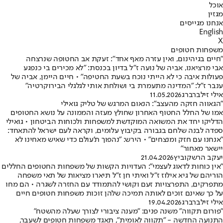
אוכל
מגזין
אנחנו מגייסים
English
X
משפחות חטופים
"חיים בגיהינום, ואין עזרה מאף אחד": זעקת אב החטופה שנרצחה
אבי מרציאנו, אביה של נועה ז"ל בדיון בכנסת: "לא מכירים בי כנפגע
פעולות איבה כי לא הייתי נוכח בשעת החטיפה" • חיים היימן, אביה של
ענבר ז"ל: "המדינה מתעמרת בי ושולחת אותי לגלגלי הבירוקרטיה"
אילי זילברברג
11.05.2026
"הגאווה חזקה מהעצב": הנאום המרגש של טליק גואילי
אמו של החלל החטוף האחרון שחולץ מעזה והממונה על נושא החטופים
הדליקו יחד את המשואה המוקדשת למשפחות ולכוחות הביטחון • גואילי
ספדה לבנה שלחם בגבורה בקיבוץ עלומים, וקראה לעם ישראל להתאחד:
"אנחנו עם חזק ומנצחים" • הירש: "נהפוך ת'עולם כדי שאיש מאחינו לא
יישאר מאחור"
יעקב הרשקוביץ
21.04.2026
"אין כוחות לדאוג לעצמי": העדויות הקשות של משפחות החטופים החללים
הוריהם של גיא אילוז ז"ל ואיתי חן ז"ל תיארו מציאות של תאי משפחה
מתפרקים, התפרצויות זעם וקושי להתמודד עם החזרה לשגרה • הם מחו
על כך שאינם זוכים לאותה תמיכה שלהן זוכות משפחות חטופים חיים
אילי זילברברג
19.04.2026
"פורום תקווה" משנה פנים: "מענה ציבורי לצורך שעלה מהשטח"
התנועה החדשה - "תקווה לאומית", תאגד משפחות חטופים לשעבר,