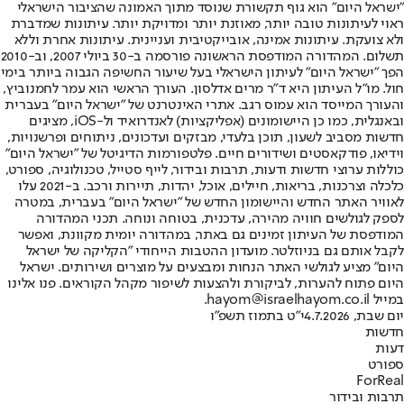
"ישראל היום" הוא גוף תקשורת שנוסד מתוך האמונה שהציבור הישראלי
ראוי לעיתונות טובה יותר, מאוזנת יותר ומדויקת יותר. עיתונות שמדברת
ולא צועקת. עיתונות אמינה, אובייקטיבית ועניינית. עיתונות אחרת וללא
תשלום. המהדורה המודפסת הראשונה פורסמה ב-30 ביולי 2007, וב-2010
הפך "ישראל היום" לעיתון הישראלי בעל שיעור החשיפה הגבוה ביותר בימי
חול. מו"ל העיתון היא ד"ר מרים אדלסון. העורך הראשי הוא עמר לחמנוביץ,
והעורך המייסד הוא עמוס רגב. אתרי האינטרנט של "ישראל היום" בעברית
ובאנגלית, כמו כן היישומונים (אפליקציות) לאנדרואיד ול-iOS, מציגים
חדשות מסביב לשעון, תוכן בלעדי, מבזקים ועדכונים, ניתוחים ופרשנויות,
וידיאו, פודקאסטים ושידורים חיים. פלטפורמות הדיגיטל של "ישראל היום"
כוללות ערוצי חדשות ודעות, תרבות ובידור, לייף סטייל, טכנולוגיה, ספורט,
כלכלה וצרכנות, בריאות, חיילים, אוכל, יהדות, תיירות ורכב. ב-2021 עלו
לאוויר האתר החדש והיישומון החדש של "ישראל היום" בעברית, במטרה
לספק לגולשים חוויה מהירה, עדכנית, בטוחה ונוחה. תכני המהדורה
המודפסת של העיתון זמינים גם באתר, במהדורה יומית מקוונת, ואפשר
לקבל אותם גם בניוזלטר. מועדון ההטבות הייחודי "הקליקה של ישראל
היום" מציע לגולשי האתר הנחות ומבצעים על מוצרים ושירותים. ישראל
היום פתוח להערות, לביקורת ולהצעות לשיפור מקהל הקוראים. פנו אלינו
במייל hayom@israelhayom.co.il.
יום שבת, 4.7.2026
י"ט בתמוז תשפ"ו
חדשות
דעות
ספורט
ForReal
תרבות ובידור