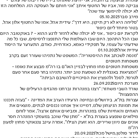
עומדת וצועקת ברחובות, אני יודעת שאנחנו בידיו של ריבונו של עולם" •
צביקה מור, אביו של החטוף איתן: "אני חותם על העסקה הזו. המלחמה הזו
לא יכולה להימשך עוד שנה"
מירב סבר
05.10.2025
"סליחה היא לא רק תיקון, היא דרך": עידית אהל, אמו של החטוף אלון אהל,
בטור מיוחד ליום כיפור
לקראת יום כיפור , אני לא יכולה שלא לחזור לרגע ההוא - 7 באוקטובר. היום
שבו הכל התהפך. היום שבו העולמות שלי התנפצו לרסיסים, שבו כל מה
שידעתי על עצמי, על תפקידי כאמא, כאזרחית, כאדם, התערער עד היסוד
עידית אהל
01.10.2025
"מנסה לשכתב את ההיסטוריה": המשפט של נתניהו שעורר זעם בקרב
משפחות חטופים
משפחות חטופים מחו מחוץ לבניין האו"ם בו רה"מ מבצע את נאומו •
"המציאות באנגלית לא נשמעת טוב יותר. נתניהו בחר פעם אחר פעם
לטרפד, לסכל ולהפציץ את הסיכויים להשיבם הביתה"
מערכת היום
26.09.2025
שורד השבי משחזר: "רצנו במנהרות וברחנו מהגזים הרעילים של
ההפצצות"
עצרות בת"א, בירושלים ובחיפה הרעידו הערב את המדינה • "בעזה תכננו
את תמונת הניצחון שלנו, דמיינו איך אנחנו נכנסים לבתים, מוצאים את
האחים והאחיות שלנו במנהרות, ומביאים אותם ארצה", אמר לוחם
מילואים שנפצע בעצרת בת"א • "מתן שלי שוכב במעמקי המנהרה חסר
אונים עם ניוון שרירים, הוא זועק הצילו", אמרה עינב צנגאוקר מחוץ למעון
רה"מ
לידור סולטן
,
מישל מכול
20.09.2025