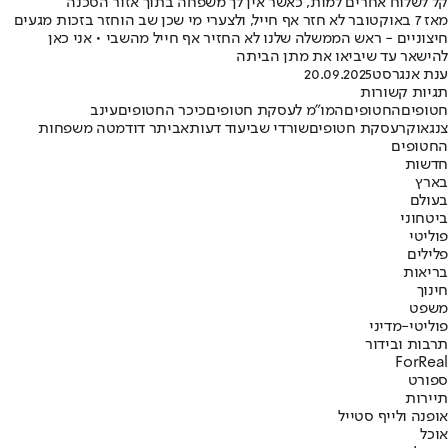
קל לשלוח אחרים למות, כאשר אין לך משפחה בתוך אזור הסכנה
מאז 7 באוקטובר לא חזר אף חייל, ולצערי מי שכן שב הוחזר בזכות מגעים
חיצוניים - ראש הממשלה שלנו לא החזיר אף חייל מהשבי • אני כאן
להישאר עד שיביאו את מתן הביתה
ענת אנגרסט
20.09.2025
תגיות קשורות
חטופים
החטופים
המו"מ לעסקת חטופים
כיכר החטופים
עינב
צנגאוקר
עסקת חטופים
שורדי שבי
עוד דעות
אביתר דוד
מטה משפחות
החטופים
חדשות
בארץ
בעולם
ביטחוני
פוליטי
פלילים
בריאות
חינוך
משפט
פוליטי-מדיני
תרבות ובידור
ForReal
ספורט
תיירות
אופנה ולייף סטייל
אוכל