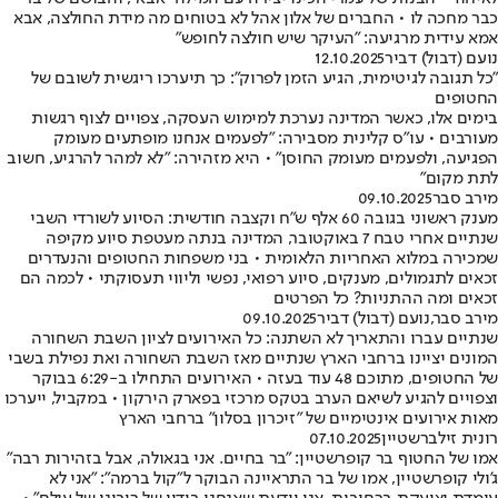
כבר מחכה לו • החברים של אלון אהל לא בטוחים מה מידת החולצה, אבא
אמא עידית מרגיעה: "העיקר שיש חולצה לחופש"
נועם (דבול) דביר
12.10.2025
"כל תגובה לגיטימית, הגיע הזמן לפרוק": כך תיערכו ריגשית לשובם של
החטופים
בימים אלו, כאשר המדינה נערכת למימוש העסקה, צפויים לצוף רגשות
מעורבים • עו"ס קלינית מסבירה: "לפעמים אנחנו מופתעים מעומק
הפגיעה, ולפעמים מעומק החוסן" • היא מזהירה: "לא למהר להרגיע, חשוב
לתת מקום"
מירב סבר
09.10.2025
מענק ראשוני בגובה 60 אלף ש"ח וקצבה חודשית: הסיוע לשורדי השבי
שנתיים אחרי טבח 7 באוקטובר, המדינה בנתה מעטפת סיוע מקיפה
שמכירה במלוא האחריות הלאומית • בני משפחות החטופים והנעדרים
זכאים לתגמולים, מענקים, סיוע רפואי, נפשי וליווי תעסוקתי • לכמה הם
זכאים ומה ההתניות? כל הפרטים
מירב סבר
,
נועם (דבול) דביר
09.10.2025
שנתיים עברו והתאריך לא השתנה: כל האירועים לציון השבת השחורה
המונים יציינו ברחבי הארץ שנתיים מאז השבת השחורה ואת נפילת בשבי
של החטופים, מתוכם 48 עוד בעזה • האירועים התחילו ב-6:29 בבוקר
וצפויים להגיע לשיאם הערב בטקס מרכזי בפארק הירקון • במקביל, ייערכו
מאות אירועים אינטימיים של "זיכרון בסלון" ברחבי הארץ
רונית זילברשטיין
07.10.2025
אמו של החטוף בר קופרשטיין: "בר בחיים. אני בגאולה, אבל בזהירות רבה"
ג'ולי קופרשטיין, אמו של בר התראיינה הבוקר ל"קול ברמה": "אני לא