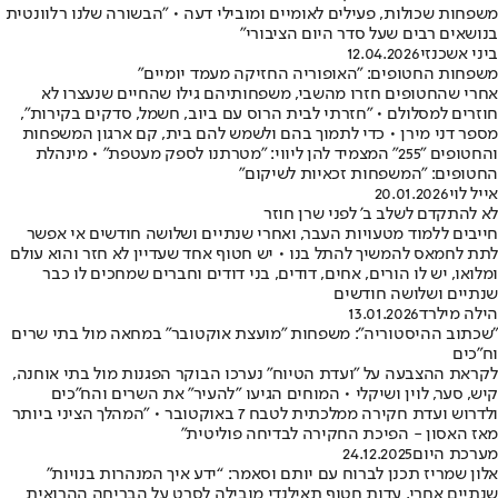
משפחות שכולות, פעילים לאומיים ומובילי דעה • "הבשורה שלנו רלוונטית
בנושאים רבים שעל סדר היום הציבורי"
ביני אשכנזי
12.04.2026
משפחות החטופים: "האופוריה החזיקה מעמד יומיים"
אחרי שהחטופים חזרו מהשבי, משפחותיהם גילו שהחיים שנעצרו לא
חוזרים למסלולם • "חזרתי לבית הרוס עם ביוב, חשמל, סדקים בקירות",
מספר דני מירן • כדי לתמוך בהם ולשמש להם בית, קם ארגון המשפחות
והחטופים "255" המצמיד להן ליווי: "מטרתנו לספק מעטפת" • מינהלת
החטופים: "המשפחות זכאיות לשיקום"
אייל לוי
20.01.2026
לא להתקדם לשלב ב' לפני שרן חוזר
חייבים ללמוד מטעויות העבר, ואחרי שנתיים ושלושה חודשים אי אפשר
לתת לחמאס להמשיך להתל בנו • יש חטוף אחד שעדיין לא חזר והוא עולם
ומלואו, יש לו הורים, אחים, דודים, בני דודים וחברים שמחכים לו כבר
שנתיים ושלושה חודשים
הילה מילרד
13.01.2026
"שכתוב ההיסטוריה": משפחות "מועצת אוקטובר" במחאה מול בתי שרים
וח"כים
לקראת ההצבעה על "ועדת הטיוח" נערכו הבוקר הפגנות מול בתי אוחנה,
קיש, סער, לוין ושיקלי • המוחים הגיעו "להעיר" את השרים והח"כים
ולדרוש ועדת חקירה ממלכתית לטבח 7 באוקטובר • "המהלך הציני ביותר
מאז האסון - הפיכת החקירה לבדיחה פוליטית"
מערכת היום
24.12.2025
אלון שמריז תכנן לברוח עם יותם וסאמר: “ידע איך המנהרות בנויות”
שנתיים אחרי, עדות חטוף תאילנדי מובילה לסרט על הבריחה ההרואית