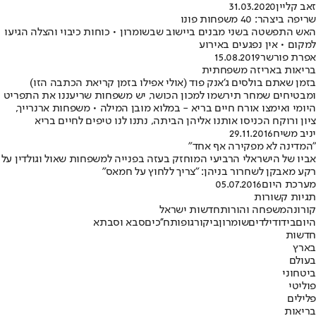
זאב קליין
31.03.2020
שריפה ביצהר: 40 משפחות פונו
האש התפשטה בשני מבנים ביישוב שבשומרון • כוחות כיבוי והצלה הגיעו
למקום • אין נפגעים באירוע
אפרת פורשר
15.08.2019
בריאות באריזה משפחתית
בזמן שאתם בולסים ג'אנק פוד (אולי אפילו בזמן קריאת הכתבה הזו)
ומבטיחים שמחר תירשמו למכון הכושר, יש משפחות שריעננו את התפריט
היומי ואימצו אורח חיים בריא - במלוא מובן המילה • משפחות ארנרייך,
ציון ורוקח הכניסו אותנו אליהן הביתה, נתנו לנו טיפים לחיים בריא
יניב משיח
29.11.2016
"המדינה לא מפקירה אף אחד"
אביו של הישראלי הרביעי המוחזק בעזה בפנייה למשפחות שאול וגולדין על
רקע מאבקן לשחרור בניהן: "צריך ללחוץ על חמאס"
מערכת היום
05.07.2016
תגיות קשורות
קורונה
משפחה והורות
חדשות ישראל
היום
בידוד
ילדים
שומרון
ביקור
גופות
ח''כים
סבא וסבתא
חדשות
בארץ
בעולם
ביטחוני
פוליטי
פלילים
בריאות