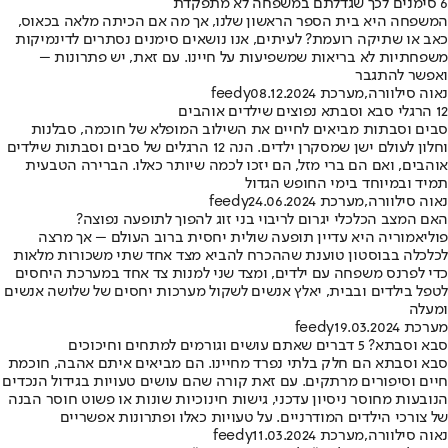
6 סימנים לכך שגדלתם במשפחה לא מתפקדת
המשפחה היא בית הספר הראשון שלנו, אך מה אם הכיתה מלאה בכאוס,
כאב או שתיקה רועמת? לעיתים, אנו נושאים סימנים נסתרים לדינמיקות
משפחתיות לא בריאות שמשפיעות על חיינו. עם זאת, יש פתרונות –
ואפשר להתגבר
נאוה סילוורה
,
מערכת feedy
08.12.2024
12 הרגלי סבא וסבתא נפוצים שילדים אוהבים
סבים וסבתות מביאים לחיים את השילוב המופלא של חוכמה, סבלנות
וחלון לעולם ישן שמסקרן ילדים. הנה 12 הרגלים של סבים וסבתות שילדים
אוהבים, ואם הם ברי מזל, הם יזכו לכמה שיותר כאלו. הברירה הטבעית
תמיד ובמיוחד בימי החופש הגדול
נאוה סילוורה
,
מערכת feedy
24.06.2024
האם המצב הכלכלי יגרום לריבוי בני זוג להפוך לתופעה נפוצה?
פוליאמוריה היא עדיין תופעה שולית יחסית ברוב העולם – אך מרצה
לכלכלה בבוסטון טוענת שההכרח להביא מצד אחד שתי משכורות מלאות
כדי לפרנס משפחה עם ילדים, ומצד שני למנות צד אחד במערכת היחסים
לטפל בילדים ובבית, יאלץ אנשים לשקול מערכות יחסים של שלושה אנשים
ומעלה
מערכת feedy
19.03.2024
סבא וסבתא? 5 דברים שאתם עושים וגורמים למתחים וחיכוכים
סבא וסבתא הם חלק בלתי נפרד מחיינו. הם מביאים איתם אהבה, חוכמת
חיים וסיפורים מרתקים. עם זאת קורה שהם עושים טעויות בגידול הנכדים
הנובעות מחוסר ניסיון עדכני, גישות חינוכיות שונות או פשוט חוסר הבנה
של צורכי הילדים המודרניים. על טעויות כאלו ופתרונות אפשריים
נאוה סילוורה
,
מערכת feedy
11.03.2024