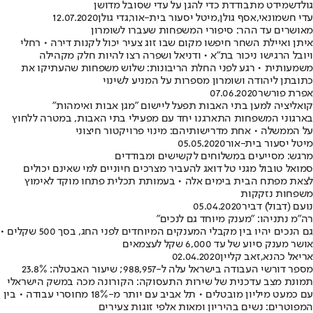
גולדשמידט מתבודדת כדי להגן על עדי שסובל מדושן
עדי חשמונאי
,
אסף גולן
,
מיטל יסעור בית-אור
,
גדי גולן
12.07.2020
מאושרים עד ההר: סיפורי המשפחות שעברו לשומרון
איתן ואיילת השחר חיפשו מקום שבו זוג צעיר יכול לקנות דירה • רחלי
ויובל הרגישו ניכור בת"א • ודניאל ושפרה רצו להיות חלק מקהילה
משמעותית • רגע לפני החלת הריבונות: שלוש משפחות שהעתיקו את
כתובתן ליהודה ושומרון מספרות על המניע לשינוי
אפרת פורשר
07.06.2020
קואליציה למען בתי האבות תפעל ליישום "מגן אבות ואימהות"
בארגוני המשפחות התארגנו יחד עם מפעילי בתי האבות, במטרה ללחוץ
על הממשלה • אחת מדרישותיהם: מינוי פרויקטור חיצוני
מיטל יסעור בית-אור
05.05.2020
מרגש: מסייעים במשלוחים לקשישים ומבודדים
סמואל טובול מגני טל דואג להעביר מצרכים חיוניים למי שאינם יכולים
לצאת מפתח הבית בימים אלה • בעמותת תכלית פתחו מוקד לאימוץ
משפחות נזקקות
נועם (דבול) דביר
05.04.2020
רה"מ נתניהו: "מענק מיוחד גם לנכים"
גם הנכים יהיו בין מקבלי המענקים המיוחדים לפני החג, בסך 500 שקלים •
אושר מענק סיוע של עד 6,000 שקל לעצמאים
אריאל כהנא
,
זאב קליין
02.04.2020
מספר דורשי העבודה בישראל עלה ל-988,957; שיעור האבטלה: 23.8%
תמונת מצב עדכנית של שירות התעסוקה: הקורונה מכה במשק הישראלי
עם כמעט מיליון מובטלים • תל אביב עם יותר מ-18% מחוסרי עבודה • בין
המפוטרים: נשים בהיריון ומאות אלפי זוגות צעירים