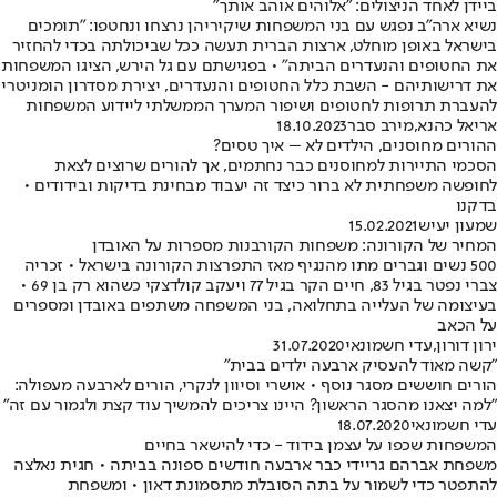
ביידן לאחד הניצולים: "אלוהים אוהב אותך"
נשיא ארה"ב נפגש עם בני המשפחות שיקיריהן נרצחו ונחטפו: "תומכים
בישראל באופן מוחלט, ארצות הברית תעשה ככל שביכולתה בכדי להחזיר
את החטופים והנעדרים הביתה" • בפגישתם עם גל הירש, הציגו המשפחות
את דרישותיהם - השבת כלל החטופים והנעדרים, יצירת מסדרון הומניטרי
להעברת תרופות לחטופים ושיפור המערך הממשלתי ליידוע המשפחות
אריאל כהנא
,
מירב סבר
18.10.2023
ההורים מחוסנים, הילדים לא – איך טסים?
הסכמי התיירות למחוסנים כבר נחתמים, אך להורים שרוצים לצאת
לחופשה משפחתית לא ברור כיצד זה יעבוד מבחינת בדיקות ובידודים •
בדקנו
שמעון יעיש
15.02.2021
המחיר של הקורונה: משפחות הקורבנות מספרות על האובדן
500 נשים וגברים מתו מהנגיף מאז התפרצות הקורונה בישראל • זכריה
צברי נפטר בגיל 83, חיים הקר בגיל 77 ויעקב קולדצקי כשהוא רק בן 69 •
בעיצומה של העלייה בתחלואה, בני המשפחה משתפים באובדן ומספרים
על הכאב
ירון דורון
,
עדי חשמונאי
31.07.2020
"קשה מאוד להעסיק ארבעה ילדים בבית"
הורים חוששים מסגר נוסף • אושרי וסיוון לנקרי, הורים לארבעה מעפולה:
"למה יצאנו מהסגר הראשון? היינו צריכים להמשיך עוד קצת ולגמור עם זה"
עדי חשמונאי
18.07.2020
המשפחות שכפו על עצמן בידוד - כדי להישאר בחיים
משפחת אברהם גריידי כבר ארבעה חודשים ספונה בביתה • חגית נאלצה
להתפטר כדי לשמור על בתה הסובלת מתסמונת דאון • ומשפחת