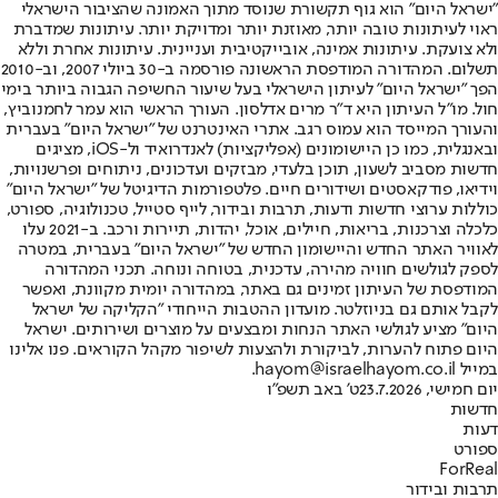
"ישראל היום" הוא גוף תקשורת שנוסד מתוך האמונה שהציבור הישראלי
ראוי לעיתונות טובה יותר, מאוזנת יותר ומדויקת יותר. עיתונות שמדברת
ולא צועקת. עיתונות אמינה, אובייקטיבית ועניינית. עיתונות אחרת וללא
תשלום. המהדורה המודפסת הראשונה פורסמה ב-30 ביולי 2007, וב-2010
הפך "ישראל היום" לעיתון הישראלי בעל שיעור החשיפה הגבוה ביותר בימי
חול. מו"ל העיתון היא ד"ר מרים אדלסון. העורך הראשי הוא עמר לחמנוביץ,
והעורך המייסד הוא עמוס רגב. אתרי האינטרנט של "ישראל היום" בעברית
ובאנגלית, כמו כן היישומונים (אפליקציות) לאנדרואיד ול-iOS, מציגים
חדשות מסביב לשעון, תוכן בלעדי, מבזקים ועדכונים, ניתוחים ופרשנויות,
וידיאו, פודקאסטים ושידורים חיים. פלטפורמות הדיגיטל של "ישראל היום"
כוללות ערוצי חדשות ודעות, תרבות ובידור, לייף סטייל, טכנולוגיה, ספורט,
כלכלה וצרכנות, בריאות, חיילים, אוכל, יהדות, תיירות ורכב. ב-2021 עלו
לאוויר האתר החדש והיישומון החדש של "ישראל היום" בעברית, במטרה
לספק לגולשים חוויה מהירה, עדכנית, בטוחה ונוחה. תכני המהדורה
המודפסת של העיתון זמינים גם באתר, במהדורה יומית מקוונת, ואפשר
לקבל אותם גם בניוזלטר. מועדון ההטבות הייחודי "הקליקה של ישראל
היום" מציע לגולשי האתר הנחות ומבצעים על מוצרים ושירותים. ישראל
היום פתוח להערות, לביקורת ולהצעות לשיפור מקהל הקוראים. פנו אלינו
במייל hayom@israelhayom.co.il.
יום חמישי, 23.7.2026
ט' באב תשפ"ו
חדשות
דעות
ספורט
ForReal
תרבות ובידור