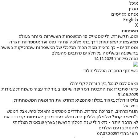
אוכל
מגזין
אנחנו מגייסים
English
X
משפחות
נפט, תקשורת, ולייפסטייל: 10 המשפחות העשירות ביותר בעולם
ממעצמות קמעונאות דרך בתי מלוכה עתירי נפט ועד אימפריות יוקרה
וממתקים - כך נראית מפת הכוח הכלכלי של המשפחות שמחזיקות בעושר,
בהשפעה ובשליטה על חלקים נרחבים מהעולם
נאוה סילוורה
14.12.2025
בשיתוף החברה הכלכלית לוד
נמאס לכם לג'נגל בין הורות לקריירה?
כדאי שתכירו את התכנית המקיפה שיזמו בעיר לוד עבור משפחות צעירות
31.08.2025
גליליון דולר: ביקור במלון שהמציא מחדש את החופשה המשפחתית
בישראל
הנוף מרהיב, הבריכה נהדרת, החדרים מפנקים והאוכל סוף, אבל הנופש
ב"סאמר קמפ" של מלון גליליון היה נפלא בעוד מובן, לא פחות קריטי - אם
לא הרבה יותר • נדמה לי שזה המלון הראשון בארץ שבאמת הצלחתי
ליהנות בו עם הילדים
רועי בהריר
07.07.2025