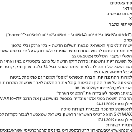
פודקאסטים
וידאו
אנחנו מגייסים
X
שיתוף כתבה
{"name":"\u05de\u05e7\u05e1 - \u05d4\u05d9\u05d5\u05dd"}
מקס
ישירות למסוף האשראי: טבעת תשלום חדשה - בלי ארנק ובלי טלפון
אם תמיד רציתם לרכוש בעזרת מוצר אופנתי ולאו דווקא על ידי כרטיס אשראי, אז מיולי זה ית
היאלי יעקבי-הנדלסמן
22.06.2026
כל השערוריות נחשפות: סדרת דוקו חדשה על כוכב בקסטריט בויז ואחיו ה
הצד האפל של התהילה: לאחר מותו הטרגי בגיל 34 בלבד, ארון וניק קרטר זוכים לסדרה דוקומנטרית על אודות חייהם רוויי הדרמות והטרגדיות הקשות • באילו נושאים תתמקד?
ענבל חייט
25.04.2024
למרות ההתנגדויות: חברת האשראי "מקס" תמכור גם פוליסות ביטוח
הממונה על שוק ההון והביטוח קיבל את ההחלטה לאחר שרשות התחרות המ
זאב קליין
,
גלעד צוויק
08.06.2020
בואינג חשפה לעובדיה את "המטוס הארוך"
החברה חשפה בפני אלפי עובדיה במפעל בוושינגטון את הדגם 737-MAX10, שאורכו 43.8 מטרים • "הצוות שלנו ממוקד בבטיחות"
אילן גטניו
24.11.2019
לראשונה: מהפכה בצבירת נקודות טיסה
SKYMAX הוא כרטיס האשראי הראשון בישראל שמאפשר לצבור נקודות לכל חברות התעופה, כולל לואו-קוסט, ללא מגבלת הקצאות, כל השנה
אילן גטניו
17.11.2019
תגיות קשורות
אופנה
אשראי
טבעת
ארון קרטר
בקסטריט בויז
ניק קרטר
כרטיסי אשראי
בואינג