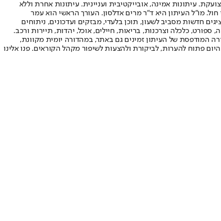
ועקת. עיתונות אמינה, אובייקטיבית ועניינית. עיתונות אחרת וללא
עור החשיפה הגבוה ביותר בימי חול. מו"ל העיתון היא ד"ר מרים אדלסון. העורך הראשי הוא עמר
 והעורך המייסד הוא עמוס רגב. אתרי האינטרנט של "ישראל היום" בעברית ובאנגלית, כמו כן היישומונים (אפליקציות) לאנדרואיד ול-iOS, מציגים חדשות מסביב לשעון, תוכן בלעדי, מבזקים ועדכונים, ניתוחים
, ספורט, כלכלה וצרכנות, בריאות, חיילים, אוכל, יהדות, תיירות ורכב.
דורה המודפסת של העיתון זמינים גם באתר, במהדורה יומית מקוונת,
היום פתוח להערות, לביקורת ולהצעות לשיפור מקהל הקוראים. פנו אלינו