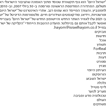
"ישראל היום" הוא גוף תקשורת שנוסד מתוך האמונה שהציבור הישראלי ראוי 
ת
ופרשנויות, וידיאו, פודקאסטים ושידורים חיים. פלטפורמות הדיגיטל של "ישרא
ב-2021 עלו לאוויר האתר החדש והיישומון החדש של "ישראל היום" בע
ואפשר לקבל אותם גם בניוזלטר. מועדון ההטבות הייחודי "הקליקה של ישרא
במייל hayom@israelhayom.co.il.
מבזקים
חדשות
אוכל
תשחץ
ForReal
תרבות
דעות
ספורט
מגזין
העיתון היומי
הורוסקופ
ישראל השבוע
כלכלה
לייף סטייל
מעריב לנוער
טכנולוגיה מדע וסביבה
העולם
משחקים