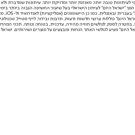
לעיתונות טובה יותר, מאוזנת יותר ומדויקת יותר. עיתונות שמדברת ולא צ
שלום. המהדורה המודפסת הראשונה פורסמה ב-30 ביולי 2007, וב-2010 הפך "ישראל היום" לעיתון הישראלי בעל שי
לחמנוביץ,
ל היום" כוללות ערוצי חדשות ודעות, תרבות ובידור, לייף סטייל, טכנולוגיה
ברית, במטרה לספק לגולשים חוויה מהירה, עדכנית, בטוחה ונוחה. תכני המה
ל היום" מציע לגולשי האתר הנחות ומבצעים על מוצרים ושירותים. ישראל 