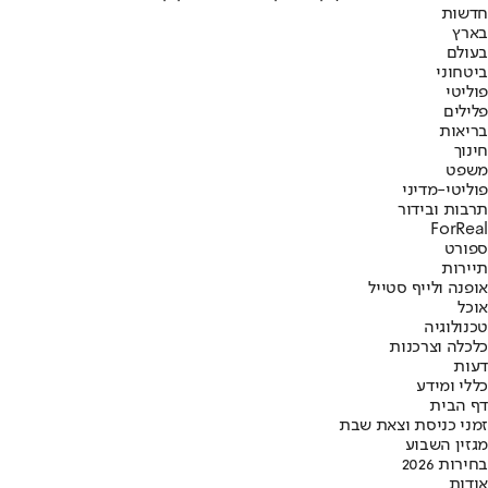
חדשות
בארץ
בעולם
ביטחוני
פוליטי
פלילים
בריאות
חינוך
משפט
פוליטי-מדיני
תרבות ובידור
ForReal
ספורט
תיירות
אופנה ולייף סטייל
אוכל
טכנולוגיה
כלכלה וצרכנות
דעות
כללי ומידע
דף הבית
זמני כניסת וצאת שבת
מגזין השבוע
בחירות 2026
אודות