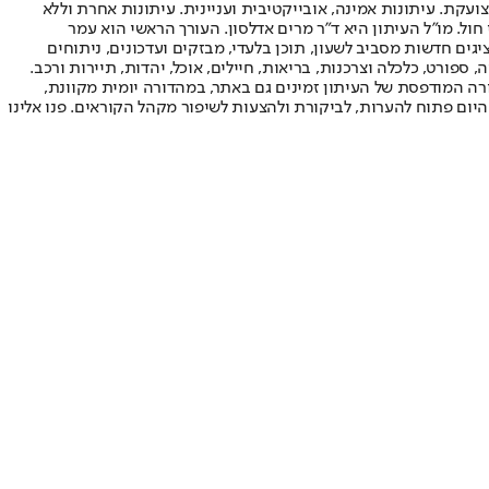
ועקת. עיתונות אמינה, אובייקטיבית ועניינית. עיתונות אחרת וללא
עור החשיפה הגבוה ביותר בימי חול. מו"ל העיתון היא ד"ר מרים אדלסון. העורך הראשי הוא עמר
 והעורך המייסד הוא עמוס רגב. אתרי האינטרנט של "ישראל היום" בעברית ובאנגלית, כמו כן היישומונים (אפליקציות) לאנדרואיד ול-iOS, מציגים חדשות מסביב לשעון, תוכן בלעדי, מבזקים ועדכונים, ניתוחים
, ספורט, כלכלה וצרכנות, בריאות, חיילים, אוכל, יהדות, תיירות ורכב.
דורה המודפסת של העיתון זמינים גם באתר, במהדורה יומית מקוונת,
היום פתוח להערות, לביקורת ולהצעות לשיפור מקהל הקוראים. פנו אלינו