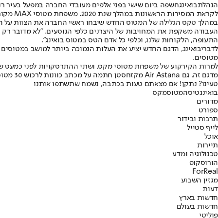
הנהלת
בואינג
לקראת המסירות הראשונות במהלך שנת 2020. משפחת מטוסי MAX מקורקעת מאז חודש מארס השנה, והצפי לאישור המראה מחדש הוא לסוף דצמבר ותחילת ינואר.
העבודה משקפת את המחויבות של היצרנים כלפי הנוסעים. "לא מדובר רק על
התעופה, הלקוחות שלנו, וכלפי כל אדם הטס במטוס בואינג".
לדברי
בואינג
מטוסים.
מדגם זה. גם Air Astana מקזחסטן חתמה על מכתב כוונות לרכוש 30 מטוסים ממשפחת מקס, ובהם גם המטוס החדש. השבוע צפויה גם הזמנה נוספת של חברת SpiceJet ההודית.
טעינו? נתקן! אם מצאתם טעות בכתבה, נשמח שתשתפו אותנו
בואינג
טיסה
מטוס
מקס
מדורים
ספורט
תרבות ובידור
לייף סטייל
אוכל
תיירות
טכנולוגיה ומדע
הורוסקופ
ForReal
מגזין השבוע
דעות
חדשות בארץ
חדשות בעולם
פוליטי