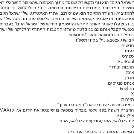
"ישראל היום" הוא גוף תקשורת שנוסד מתוך האמונה שהציבור הישראלי ראוי 
ת
ופרשנויות, וידיאו, פודקאסטים ושידורים חיים. פלטפורמות הדיגיטל של "ישרא
ב-2021 עלו לאוויר האתר החדש והיישומון החדש של "ישראל היום" בע
ואפשר לקבל אותם גם בניוזלטר. מועדון ההטבות הייחודי "הקליקה של ישרא
במייל hayom@israelhayom.co.il.
יום שני, 15.6.2026
ל' בסיון תשפ"ו
חדשות
דעות
ספורט
ForReal
תרבות ובידור
אוכל
מגזין
אנחנו מגייסים
English
X
תיירות
בואינג חשפה לעובדיה את "המטוס הארוך"
החברה חשפה בפני אלפי עובדיה במפעל בוושינגטון את הדגם 737-MAX10, שאורכו 43.8 מטרים • "הצוות שלנו ממוקד בבטיחות"
אילן גטניו
24/11/2019, 11:43
,עודכן
24/11/2019, 11:43
0
חשיפת המטוס החדש בפני העובדים