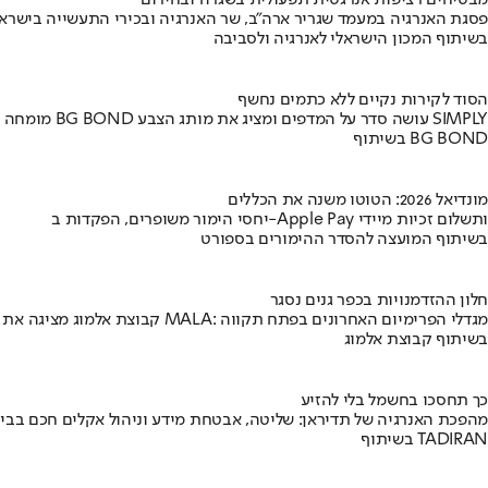
מבטיחים רציפות אנרגטית תפעולית בשגרה ובחירום
פסגת האנרגיה במעמד שגריר ארה"ב, שר האנרגיה ובכירי התעשייה בישראל
בשיתוף המכון הישראלי לאנרגיה ולסביבה
הסוד לקירות נקיים ללא כתמים נחשף
מומחה BG BOND עושה סדר על המדפים ומציג את מותג הצבע SIMPLY
בשיתוף BG BOND
מונדיאל 2026: הטוטו משנה את הכללים
יחסי הימור משופרים, הפקדות ב-Apple Pay ותשלום זכיות מיידי
בשיתוף המועצה להסדר ההימורים בספורט
חלון ההזדמנויות בכפר גנים נסגר
קבוצת אלמוג מציגה את פרויקט MALA: מגדלי הפרימיום האחרונים בפתח תקווה
בשיתוף קבוצת אלמוג
כך תחסכו בחשמל בלי להזיע
מהפכת האנרגיה של תדיראן: שליטה, אבטחת מידע וניהול אקלים חכם בבי
בשיתוף TADIRAN