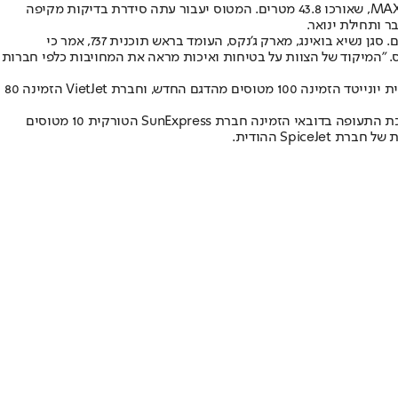
חשפה ביום שישי בפני אלפים מעובדי החברה במפעל בעיר רנטון שבוושינגטון את המטוס הארוך ביותר בסידרת MAX – בואינג 737 MAX 10, שאורכו 43.8 מטרים. המטוס יעבור עתה סידרת בדיקות מקיפה
במהלך טקס הגלילה של המטוס החדש שיבחו ראשי החברה את הצוות על המאמץ שהיה כרוך בהשלמת הייצור של המטוס, שיכול להכיל עד 230 מושבים. סגן נשיא בואינג, מארק ג'נקס, העומד בראש תוכנית 737, אמר כי
ס. "המיקוד של הצוות על בטיחות ואיכות מראה את המחויבות כלפי חברות
, הדגם החדש יציע את העלות הנמוכה ביותר למושב במטוסים צרי גוף, וכבר הוזמנו 550 מטוסים מ-20 לקוחות. חברת התעופה האמריקנית יונייטד הזמינה 100 מטוסים מהדגם החדש, וחברת VietJet הזמינה 80
למרות הקירקוע של משפחת מטוסי מקס, ושתי ההתרסקויות לפני כמעט שנה, בואינג מקווה שהדגם החדש והארוך יהיה סיפור הצלחה. במהלך תערוכת התעופה בדובאי הזמינה חברת SunExpress הטורקית 10 מטוסים