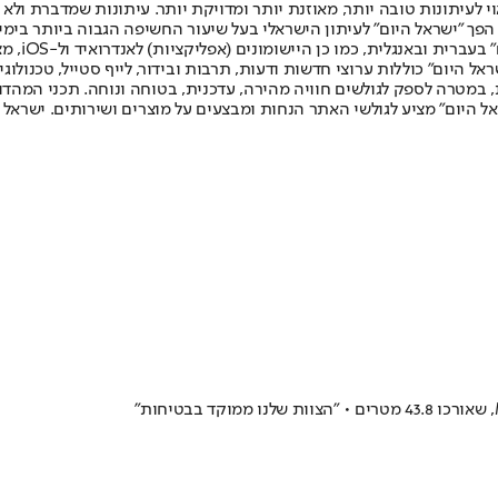
לעיתונות טובה יותר, מאוזנת יותר ומדויקת יותר. עיתונות שמדברת ולא צ
שלום. המהדורה המודפסת הראשונה פורסמה ב-30 ביולי 2007, וב-2010 הפך "ישראל היום" לעיתון הישראלי בעל שי
לחמנוביץ,
ל היום" כוללות ערוצי חדשות ודעות, תרבות ובידור, לייף סטייל, טכנולוגיה
ברית, במטרה לספק לגולשים חוויה מהירה, עדכנית, בטוחה ונוחה. תכני המה
ל היום" מציע לגולשי האתר הנחות ומבצעים על מוצרים ושירותים. ישראל 