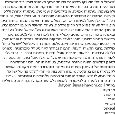
"ישראל היום" הוא גוף תקשורת שנוסד מתוך האמונה שהציבור הישראלי
ראוי לעיתונות טובה יותר, מאוזנת יותר ומדויקת יותר. עיתונות שמדברת
ולא צועקת. עיתונות אמינה, אובייקטיבית ועניינית. עיתונות אחרת וללא
תשלום. המהדורה המודפסת הראשונה פורסמה ב-30 ביולי 2007, וב-2010
הפך "ישראל היום" לעיתון הישראלי בעל שיעור החשיפה הגבוה ביותר בימי
חול. מו"ל העיתון היא ד"ר מרים אדלסון. העורך הראשי הוא עמר לחמנוביץ,
והעורך המייסד הוא עמוס רגב. אתרי האינטרנט של "ישראל היום" בעברית
ובאנגלית, כמו כן היישומונים (אפליקציות) לאנדרואיד ול-iOS, מציגים
חדשות מסביב לשעון, תוכן בלעדי, מבזקים ועדכונים, ניתוחים ופרשנויות,
וידיאו, פודקאסטים ושידורים חיים. פלטפורמות הדיגיטל של "ישראל היום"
כוללות ערוצי חדשות ודעות, תרבות ובידור, לייף סטייל, טכנולוגיה, ספורט,
כלכלה וצרכנות, בריאות, חיילים, אוכל, יהדות, תיירות ורכב. ב-2021 עלו
לאוויר האתר החדש והיישומון החדש של "ישראל היום" בעברית, במטרה
לספק לגולשים חוויה מהירה, עדכנית, בטוחה ונוחה. תכני המהדורה
המודפסת של העיתון זמינים גם באתר, במהדורה יומית מקוונת, ואפשר
לקבל אותם גם בניוזלטר. מועדון ההטבות הייחודי "הקליקה של ישראל
היום" מציע לגולשי האתר הנחות ומבצעים על מוצרים ושירותים. ישראל
היום פתוח להערות, לביקורת ולהצעות לשיפור מקהל הקוראים. פנו אלינו
במייל hayom@israelhayom.co.il.
מבזקים
חדשות
אוכל
תשחץ
ForReal
תרבות