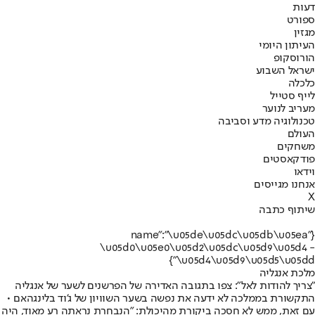
דעות
ספורט
מגזין
העיתון היומי
הורוסקופ
ישראל השבוע
כלכלה
לייף סטייל
מעריב לנוער
טכנולוגיה מדע וסביבה
העולם
משחקים
פודקאסטים
וידאו
אנחנו מגייסים
X
שיתוף כתבה
{"name":"\u05de\u05dc\u05db\u05ea
\u05d0\u05e0\u05d2\u05dc\u05d9\u05d4 -
\u05d4\u05d9\u05d5\u05dd"}
מלכת אנגליה
"צריך להודות לאל": צפו בתגובה האדירה של הפרשנים לשער של אנגליה
התקשורת בממלכה לא ידעה את נפשה בשער השוויון של ג'וד בלינגהאם •
עם זאת, ממש לא חסכה ביקורת מהיכולת: "הנבחרת נראתה רע מאוד, היה