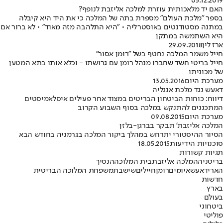
05.12.2019
האם יד מלאכותית עוזרת למלכה אליזבת לנופף?
בספר "מלכת העולם" מספרת בתה של המלכה כי את היד היא קיבלה
במתנה מסטודנטים באוסטרליה • "היא התלהבה מזה מאוד" • לא ברור אם
היא השתמשה במתקן
ארז לין
29.09.2018
חייל משמר המלכה נחטף בשל "רומן אסור"
חייל בריטי חשד שחברו מנהל רומן עם גרושתו - וכלא אותו בתא המטען
של מכוניתו
מערכת היום
13.05.2016
דאעש נגד מלכת אנגליה
דיווח: כוחות הביטחון הבריטים במצוד אחר פעילים איסלאמיסטים
המתכננים להתנקש במלכה בסוף השבוע הקרוב
מערכת היום
09.08.2015
המלכה אליזבת' תבקר בברגן-בלזן
הסיור ההיסטורי יתרחש במהלך ביקור המלכה בגרמניה בחודש הבא
סוכנויות הידיעות
18.05.2015
תגיות קשורות
בריטניה
המלכה אליזבת
בית המלוכה
הנסיך
הארי
דאעש
איומים
רומן
חיילים
שישבת
משפחת המלוכה הבריטית
חדשות
בארץ
בעולם
ביטחוני
פוליטי