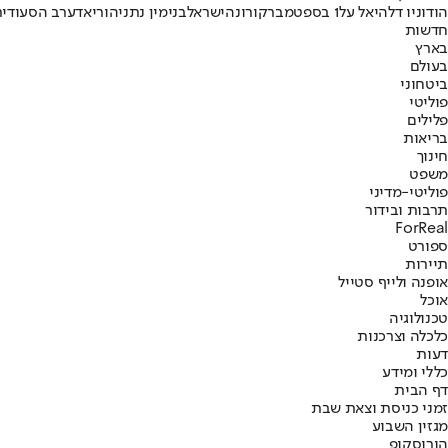
הודו
ניו דלהי
אל על
1 בספטמבר
קורונה
ישראל
בנימין נתניהו
ריאד
ערב הסעודי
חדשות
בארץ
בעולם
ביטחוני
פוליטי
פלילים
בריאות
חינוך
משפט
פוליטי-מדיני
תרבות ובידור
ForReal
ספורט
תיירות
אופנה ולייף סטייל
אוכל
טכנולוגיה
כלכלה וצרכנות
דעות
כללי ומידע
דף הבית
זמני כניסת וצאת שבת
מגזין השבוע
הורוסקופ