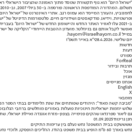
"ישראל היום" הוא גוף תקשורת שנוסד מתוך האמונה שהציבור הישראלי ראוי 
ת
ופרשנויות, וידיאו, פודקאסטים ושידורים חיים. פלטפורמות הדיגיטל של "ישרא
ב-2021 עלו לאוויר האתר החדש והיישומון החדש של "ישראל היום" בע
ואפשר לקבל אותם גם בניוזלטר. מועדון ההטבות הייחודי "הקליקה של ישרא
במייל hayom@israelhayom.co.il.
יום שלישי, 28.4.2026
י"א באייר תשפ"ו
חדשות
דעות
ספורט
ForReal
תרבות ובידור
אוכל
מגזין
אנחנו מגייסים
English
X
מומבאי
"סביבה קשה מאוד": היהודים שפותחים את שנת הלימודים בבתי הספר הנ
גם ליאור ספרנדאו שהקים פנימייה בצפון-מזרח אוגנדה ואיילת ישראלי, שת
חנן גרינווד
01.09.2025
ששששקט בבית המשפט! נחש נעלם בין ערימות התיקים
נחש באורך 60 ס״מ הופיע בבית משפט בהודו. ההליכים הופסקו, ולוכדי נחשים הוזמנו וחיפשו – אך לא מצאו את הנחש, שנעלם בחורים שבקירות ובקרקע