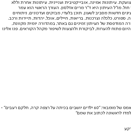
ועקת. עיתונות אמינה, אובייקטיבית ועניינית. עיתונות אחרת וללא
עור החשיפה הגבוה ביותר בימי חול. מו"ל העיתון היא ד"ר מרים אדלסון. העורך הראשי הוא עמר
 והעורך המייסד הוא עמוס רגב. אתרי האינטרנט של "ישראל היום" בעברית ובאנגלית, כמו כן היישומונים (אפליקציות) לאנדרואיד ול-iOS, מציגים חדשות מסביב לשעון, תוכן בלעדי, מבזקים ועדכונים, ניתוחים
, ספורט, כלכלה וצרכנות, בריאות, חיילים, אוכל, יהדות, תיירות ורכב.
דורה המודפסת של העיתון זמינים גם באתר, במהדורה יומית מקוונת,
היום פתוח להערות, לביקורת ולהצעות לשיפור מקהל הקוראים. פנו אלינו
שלוש יוזמות ישראליות חינוכיות פועלות באזורים מוחלשים ברחבי הגלובוס ומשנות חיים של אלפי ילדים • יעקב סטוקמן, שמעניק חינוך טכנולוגי בסלאמס של מומבאי: "60 ילדים יושבים בכיתה על רצפה קרה, חלקם רעבים" •
 למדו לראשונה לכתוב את שמם"