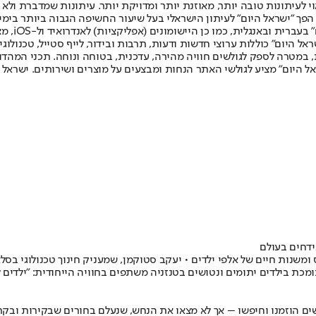
לעיתונות טובה יותר, מאוזנת יותר ומדויקת יותר. עיתונות שמדברת ולא צ
שלום. המהדורה המודפסת הראשונה פורסמה ב-30 ביולי 2007, וב-2010 הפך "ישראל היום" לעיתון הישראלי בעל שי
לחמנוביץ,
ל היום" כוללות ערוצי חדשות ודעות, תרבות ובידור, לייף סטייל, טכנולוגיה
ברית, במטרה לספק לגולשים חוויה מהירה, עדכנית, בטוחה ונוחה. תכני המה
ל היום" מציע לגולשי האתר הנחות ומבצעים על מוצרים ושירותים. ישראל 
ידחים בעולם
ומכת בילדים יתומים ונטושים בטנזניה משתפים בחוויה הייחודית: "ילדים