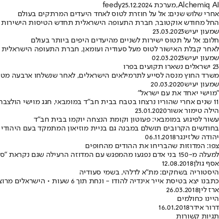
Alchemiq AI
,
מערכת feedy
25.12.2024
אחרי שלוש שנים: אל על חוזרת לטוס לאחד היעדים המרתקים בעולם
החל מחודש אוקטובר, חברת התעופה הישראלית תחדש הטיסות הישירות שלה למו
שמעון יעיש
23.03.2023
חלום: אל על תטוס ישירות לשניים מהיעדים היפים ביותר בעולם
לאחר קבלת האישור לטוס מעל סעודיה ועומאן, חברת התעופה הישראלית תפ
שמעון יעיש
02.03.2023
23 ישראלים נשארו תקועים בפרו
משרד החוץ מנסה לסייע לתרמילאים הישראלים, לאחר שנשלחו ארבעה מטוסי
שמעון יעיש
20.03.2020
"מוישי יאחד את עם ישראל"
11 שנים אחרי שהוריו נרצחו בטבח בבית חב"ד במומבאי, חגג מוישי הולצברג בר מצווה • סבו וסבתו מספרים מה עבר עליהם מאז: "הוא הפך אותנו לצעירים"
הילה טימור אשור
23.01.2020
עשור לפיגוע במומבאי: פעוטון וקומת הנצחה יוקמו בבית חב"ד
בחודשים הקרובים תושלם במבנה גם בניית מוזיאון המתמקד בעם היהודי •
יהודה שלזינגר
06.11.2018
צפו: המדוזות שהבריחו את ההודים מהחופים
למעלה מ-150 בני אדם נפגעו מהמפגש עם המדוזה הרעילה שגם נקראת "ספינת הקרב הפורטוגלית" • חופי מומבאי התמלאו בזרועות הארס של המדוזה הייחודית
אסף גולן
12.08.2018
היסטוריה בשחקים: מת"א לדלהי, בשמי סעודיה
כתבנו יצא בטיסת אייר אינדיה להודו - ונחת תוך 6 שעות • הישראלים מרוצים, הצוות אדיב והאוכל טוב • ומה לגבי מקרה של נחיתה בריאד? "לא יאונה לכם כל רע"
ארז לין
26.03.2018
היינו כחולמים
דרור אידר
16.01.2018
תגיות קשורות