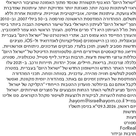
"ישראל היום" הוא גוף תקשורת שנוסד מתוך האמונה שהציבור הישראלי
ראוי לעיתונות טובה יותר, מאוזנת יותר ומדויקת יותר. עיתונות שמדברת
ולא צועקת. עיתונות אמינה, אובייקטיבית ועניינית. עיתונות אחרת וללא
תשלום. המהדורה המודפסת הראשונה פורסמה ב-30 ביולי 2007, וב-2010
הפך "ישראל היום" לעיתון הישראלי בעל שיעור החשיפה הגבוה ביותר בימי
חול. מו"ל העיתון היא ד"ר מרים אדלסון. העורך הראשי הוא עמר לחמנוביץ,
והעורך המייסד הוא עמוס רגב. אתרי האינטרנט של "ישראל היום" בעברית
ובאנגלית, כמו כן היישומונים (אפליקציות) לאנדרואיד ול-iOS, מציגים
חדשות מסביב לשעון, תוכן בלעדי, מבזקים ועדכונים, ניתוחים ופרשנויות,
וידיאו, פודקאסטים ושידורים חיים. פלטפורמות הדיגיטל של "ישראל היום"
כוללות ערוצי חדשות ודעות, תרבות ובידור, לייף סטייל, טכנולוגיה, ספורט,
כלכלה וצרכנות, בריאות, חיילים, אוכל, יהדות, תיירות ורכב. ב-2021 עלו
לאוויר האתר החדש והיישומון החדש של "ישראל היום" בעברית, במטרה
לספק לגולשים חוויה מהירה, עדכנית, בטוחה ונוחה. תכני המהדורה
המודפסת של העיתון זמינים גם באתר, במהדורה יומית מקוונת, ואפשר
לקבל אותם גם בניוזלטר. מועדון ההטבות הייחודי "הקליקה של ישראל
היום" מציע לגולשי האתר הנחות ומבצעים על מוצרים ושירותים. ישראל
היום פתוח להערות, לביקורת ולהצעות לשיפור מקהל הקוראים. פנו אלינו
במייל hayom@israelhayom.co.il.
יום ראשון, 29.3.2026
י"א בניסן תשפ"ו
חדשות
דעות
ספורט
ForReal
תרבות ובידור