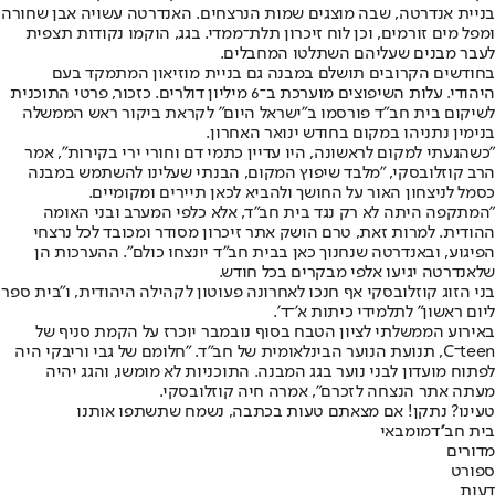
בניית אנדרטה, שבה מוצגים שמות הנרצחים. האנדרטה עשויה אבן שחורה
ומפל מים זורמים, וכן לוח זיכרון תלת־ממדי. בגג, הוקמו נקודות תצפית
לעבר מבנים שעליהם השתלטו המחבלים.
בחודשים הקרובים תושלם במבנה גם בניית מוזיאון המתמקד בעם
היהודי. עלות השיפוצים מוערכת ב־6 מיליון דולרים. כזכור, פרטי התוכנית
לשיקום בית חב"ד פורסמו ב"ישראל היום" לקראת ביקור ראש הממשלה
בנימין נתניהו במקום בחודש ינואר האחרון.
"כשהגעתי למקום לראשונה, היו עדיין כתמי דם וחורי ירי בקירות", אמר
הרב קוזלובסקי, "מלבד שיפוץ המקום, הבנתי שעלינו להשתמש במבנה
כסמל לניצחון האור על החושך ולהביא לכאן תיירים ומקומיים.
"המתקפה היתה לא רק נגד בית חב"ד, אלא כלפי המערב ובני האומה
ההודית. למרות זאת, טרם הושק אתר זיכרון מסודר ומכובד לכל נרצחי
הפיגוע, ובאנדרטה שנחנוך כאן בבית חב"ד יונצחו כולם". ההערכות הן
שלאנדרטה יגיעו אלפי מבקרים בכל חודש.
בני הזוג קוזלובסקי אף חנכו לאחרונה פעוטון לקהילה היהודית, ו"בית ספר
ליום ראשון" לתלמידי כיתות א'־ד'.
באירוע הממשלתי לציון הטבח בסוף נובמבר יוכרז על הקמת סניף של
teen־C, תנועת הנוער הבינלאומית של חב"ד. "חלומם של גבי וריבקי היה
לפתוח מועדון לבני נוער בגג המבנה. התוכניות לא מומשו, והגג יהיה
מעתה אתר הנצחה לזכרם", אמרה חיה קוזלובסקי.
טעינו? נתקן! אם מצאתם טעות בכתבה, נשמח שתשתפו אותנו
בית חב''ד
מומבאי
מדורים
ספורט
דעות