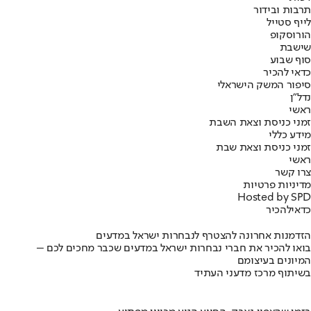
תרבות ובידור
לייף סטייל
הורוסקופ
שישבת
סוף שבוע
כדאי להכיר
סיפור המשק הישראלי
נדל"ן
ראשי
זמני כניסת וצאת השבת
מידע כללי
זמני כניסת וצאת שבת
ראשי
צרו קשר
מדיניות פרטיות
Hosted by SPD
כדאי
להכיר
הזדמנות אחרונה להצטרף לנבחרות ישראל במדעים
בואו להכיר את חברי נבחרות ישראל במדעים שכבר מחכים לכם –
המיונים בעיצומם
בשיתוף מרכז מדעני העתיד