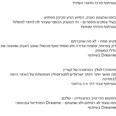
בשיתוף מרכז מדעני העתיד
בזמן שהצפון נאבק, הסיוע הגיע מכיוון מפתיע
בעלי עסקים מספרים - זה המענק הכספי שעוזר לנו לחזור למסלול
בשיתוף מזרחי טפחות
נקיון פסח - לא מה שהכרתם
דק במיוחד, עוצמה אדירה ולא מפחד מאף מכשול: שואב האבק שמשנה את
כללי המשחק
בשיתוף Dreame
מהמרכז לגולן: המהפכה של קצרין
מה מושך יותר ויותר ישראלים למטרופולין המתפתח של האזור היפה
במדינה?
בשיתוף אבני דרך וי.ד ברזאני
המקום הכי טוב באיצטדיון - שלכם
המונדיאל עם מסכי Dreame - כמו שעוד לא ראיתם ולא שמעתם
בשיתוף Dreame