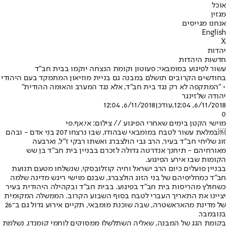
אוכל
מגזין
אנחנו מגייסים
English
X
יהדות
חדשות היהדות
עשור לפיגוע במומבאי: פעוטון וקומת הנצחה יוקמו בבית חב"ד
בחודשים הקרובים תושלם במבנה גם בניית מוזיאון המתמקד בעם היהודי
• "המתקפה לא רק נגד בית חב"ד, אלא נגד המערב והאומה ההודית"
יהודה שלזינגר
6/11/2018, 12:04
,עודכן
6/11/2018, 12:04
0
מוישי הקטן בימים שאחרי הפיגוע // צילום: אי.אף.פי
￼במלאת עשור לטבח במומבאי שבהודו, שבו נרצחו 207 בני אדם - ובהם
זוג שליחי חב"ד בעיר, הרב גבי הולצברג ואשתו רבקי ז"ל, וארבעה
מאורחיהם - תיחנך אנדרטה גדולה לזכרם בבניין בית חב"ד בן שש
הקומות שבו אירע הפיגוע.
בבניין פועלים כיום הרב ישראל וחיה קוזלובסקי, שנשלחו מטעם תנועת
חב"ד כמחליפיהם של בני הזוג הולצברג, שבנם מוישי ריגש מדינה שלמה
כשחולץ מהריסות בית חב"ד בפיגוע. בבית חב"ד ובקהילה היהודית בעיר
יציינו את התאריך העברי לטבח בסוף השבוע הקרוב. הממשלה המקומית
של מדינת מהאראשטרה, שבה שוכנת מומבאי, תקיים אירוע גדול גם ב־26
בנובמבר.
בקומת הגג של המבנה, שאליה השתלשלו ממסוקים לוחמי קומנדו, נשלמת