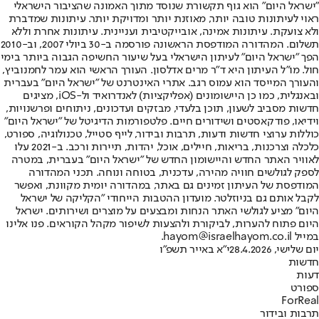
"ישראל היום" הוא גוף תקשורת שנוסד מתוך האמונה שהציבור הישראלי
ראוי לעיתונות טובה יותר, מאוזנת יותר ומדויקת יותר. עיתונות שמדברת
ולא צועקת. עיתונות אמינה, אובייקטיבית ועניינית. עיתונות אחרת וללא
תשלום. המהדורה המודפסת הראשונה פורסמה ב-30 ביולי 2007, וב-2010
הפך "ישראל היום" לעיתון הישראלי בעל שיעור החשיפה הגבוה ביותר בימי
חול. מו"ל העיתון היא ד"ר מרים אדלסון. העורך הראשי הוא עמר לחמנוביץ,
והעורך המייסד הוא עמוס רגב. אתרי האינטרנט של "ישראל היום" בעברית
ובאנגלית, כמו כן היישומונים (אפליקציות) לאנדרואיד ול-iOS, מציגים
חדשות מסביב לשעון, תוכן בלעדי, מבזקים ועדכונים, ניתוחים ופרשנויות,
וידיאו, פודקאסטים ושידורים חיים. פלטפורמות הדיגיטל של "ישראל היום"
כוללות ערוצי חדשות ודעות, תרבות ובידור, לייף סטייל, טכנולוגיה, ספורט,
כלכלה וצרכנות, בריאות, חיילים, אוכל, יהדות, תיירות ורכב. ב-2021 עלו
לאוויר האתר החדש והיישומון החדש של "ישראל היום" בעברית, במטרה
לספק לגולשים חוויה מהירה, עדכנית, בטוחה ונוחה. תכני המהדורה
המודפסת של העיתון זמינים גם באתר, במהדורה יומית מקוונת, ואפשר
לקבל אותם גם בניוזלטר. מועדון ההטבות הייחודי "הקליקה של ישראל
היום" מציע לגולשי האתר הנחות ומבצעים על מוצרים ושירותים. ישראל
היום פתוח להערות, לביקורת ולהצעות לשיפור מקהל הקוראים. פנו אלינו
במייל hayom@israelhayom.co.il.
יום שלישי, 28.4.2026
י"א באייר תשפ"ו
חדשות
דעות
ספורט
ForReal
תרבות ובידור