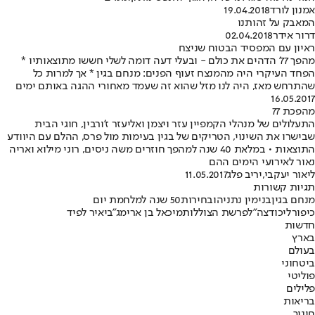
אמנון לורד
19.04.2018
המאבק על זהותנו
דרור אידר
02.04.2018
ראיון עם המפסיד הבטוח שניצח
מהפך 77' הדהים את כולם - ובעלי דעה דומה לשלי חששו מתוצאותיו *
הפחד העיקרי היה מהמנצח זעוף הפנים: מנחם בגין * אך למרות כל
שהתרחש מאז, היה לנו מזל שהוא זה שעמד מאחורי ההגה באותם ימים
16.05.2017
מהפכת 77
התעלולים של מנהלי הקמפיין עזר ויצמן ואליעזר ז'ורבין, חוגי הבית
שבישרו את השינוי, הטריקים של בגין בעימות מול פרס, ההלם עם היוודע
התוצאות • במלאת 40 שנה למהפך חוזרים משה ניסים, רוני מילוא ואריה
נאור לאירועי הימים ההם
ליאור יעקבי
,
יריב פלג
11.05.2017
תגיות קשורות
מנחם בגין
בנימין נתניהו
בחירות
50 שנה למלחמת יום
כיפור
ליכוד
צה"ל
פרשת הצוללות
מיכאל בן ארי
מג"ב
יאיר לפיד
חדשות
בארץ
בעולם
ביטחוני
פוליטי
פלילים
בריאות
חינוך