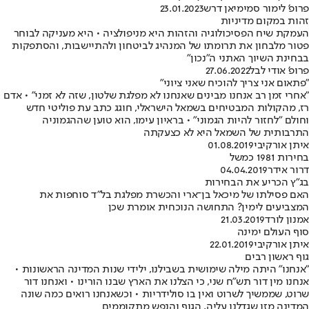
פרופ' לימור סמימיאן דרש
23.01.2023
זהות במקום מדיניות
העמקת שיח הפסיכולוגיה והזהות היא מניפולציה • היא מעניקה לבוחר
פטור מלבחון את תרומתו של המנהיג לביטחון ולהתיישבות, והסתפקות
בבחינת השיוך האתני ה"נכון"
פרופ' אודי לבל
27.06.2022
"פתאום אני צריך להוכיח שאני ציוני"
"אחרי זמן רב אנחנו מבינים שאנחנו לא מפלגת שלטון, שזה לא זמני" • אדם
רז, מהקולות המבטיחים בשמאל הישראלי, חוגג כתב עת פוליטי חדש
וחולם "לחזור להיות הגמוני" • בראיון עימו, הוא טוען שההגמוניה
התרבותית של השמאל היא לא כצעקתה
איתן אורקיבי
01.08.2019
בחירות 1981 כמשל
דרור אידר
04.04.2019
בג"ץ הכריע את הבחירות
האם פסילתו של מיכאל בן־ארי והכשרת מפלגת בל"ד סוחפות את
המצביעים לימין? התחושה הנוכחית אומרת שכן
אמנון לורד
21.03.2019
סוף העולם ימינה
איתן אורקיבי
22.01.2019
גוף ראשון רבים
"אנחנו" היתה מילה שימושית בשבילנו, ילידי שנות המדינה הראשונות •
אנחנו מין דור תש"ח שני, כי הצלנו את הארץ שבנו הורינו • ואנחנו דור
שרוט, שממשיך לשרוט ואין בו סולידריות • וכשאנחנו רואים כמה שונה
המדינה מזו שגדלנו עליה, הגוף והנפש מתקוממים