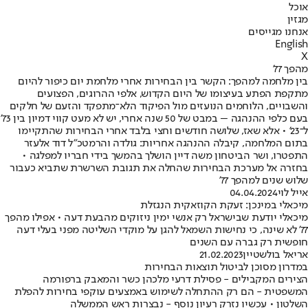
אוכל
מגזין
אנחנו מגייסים
English
X
מהפך 77'
בין מלחמה למהפך: הקשר בין הבחירות אחרי מלחמת יום כיפור להיום
מתקפת הפתע בעיצומו של היום הקדוש, אלפי ההרוגים, הפצועים
והשבויים, הלוחמים הנועזים מול הפיקוד הלא־מתפקד והזעם של חלקים
בעם כלפי ההנהגה – במבט של 50 שנה אחרי, יש לא מעט קווי דמיון בין 73'
ל־23' • אלא שאז, שלושה חודשים וחצי בלבד אחרי הבחירות שהתקיימו
בתום המלחמה, קיבלה ההנהגה אחריות: גולדה והרמטכ"ל דוד אלעזר
התפטרו, ושר הביטחון משה דיין הושלך בהמשך בידי חבריו למפלגה •
בחזרה אל מערכת הבחירות שהחלה את תגובת השרשרת שתביא כעבור
שלוש שנים למהפך 77'
אייל לוי
04.04.2024
מיכאלי במינכן: זעקת הקוזאקית הנגזלת
מיכאלי יודעת שבישראל רק אנשי ימין ניזוקים מהבעת דעה • אפילו מהפך
77' לא שינה, כי נחישות השמאל להגן על מוקדי השליטה מפני בעלי דעה
חופשית רק גברה עם השנים
אריאל בולשטיין
21.02.2023
במדרון מסוכן לביטול תוצאות הבחירות
הצירים המקבילים - פסילת דרעי מלכהן כשר והמאבק ברפורמה
המשפטית - הם רק ההתחלה לשימוש באמצעים עוקפי בחירות להפלת
השלטון • עכשיו נזרק רעיון נוסף - נבצרות ראש הממשלה