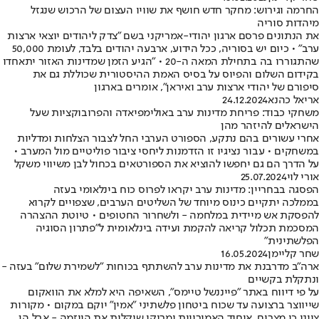
החרמה וגירוש: מחקר חדש חושף את שוויו העצום של הרכוש שנגזל
מיהדות סוריה
את הנתונים פרסם ארגון יהודי-אמריקני בשם "צדק ליהודים יוצאי ארצות
ערב" • כיום יש בסוריה, ככל הידוע, ארבעה יהודים בלבד, לעומת 50,000
שהתגוררו בה בתחילת המאה ה-20 • "הגיע הזמן שמדינות האזור יתאחדו
בקידום השלום והפיוס על בסיס האמת ההיסטורית שכוללת גם את
סיפורם של יהודי ארצות ערב ואיראן", אומרים בארגון
אריאל כהנא
24.12.2024
משחקי כבוד: פריחת מדינות ערב באולימפיאדה והפרובוקציות שעל
הישראלים להיזהר מהן
אחרי עשורים בהם נתקע, הספורט הערבי החל לצבור הצלחות ומדליות
במשחקים • עבור נציגיו זו הזדמנות ליחסי ציבור פוליטיים מול המערב •
על הדרך הם גם יחפשו להוציא את הספורטאים בכחול לבן משיווי משקל
אורי לוי
25.07.2024
הפסגה בבחריין: מדינות ערב יקראו לפרוס כוח בינלאומי בעזה
בממלכה יתקיים כינוס מיוחד של השליטים הערבים, שצפויים לקרוא
להפסקת אש מיידית במלחמה - ולשחרור החטופים • טיוטת ההצהרה
המסכמת תכלול קריאה להקמת ועידה בינלאומית ל"פתרון הסוגיה
הפלשתינית"
שחר קליימן
16.05.2024
ארה"ב מדרבנת את מדינות ערב להשתתף בכוחות "לשמירת שלום" בעזה -
ונתקלת בקשיים
על פי דיווח באתר "פייננשל טיימס", השאיפה היא למלא את הוואקום
שייווצר ברצועה עד שכוח ביטחון פלשתיני "אמין" יוקם במקום • מקורות
ציינו כי מצרים, איחוד האמירויות ומרוקו שוקלות את היוזמה - אבל הן