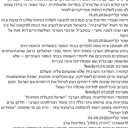
ירצו קודם הכרה של ארה"ב במדינה פלשתינית • עוד נאמר, כי ביידן עצמו
לא מוכן לשלוח כוחות אמריקניים לאזור
שחר קליימן
15.05.2024
דיווח סעודי: מדינות ערב מסרבות להצעה לשלוח כוחות שלהן לרצועת עזה
על פי רשת "אל־ערביה", בישראל מציעים להציב את הכוח לתקופה של בין
חצי שנה לשנה וחצי • במקביל, ארגוני הטרור הפלשתיניים דחו זאת על
הסף
שחר קליימן
30.03.2024
לא תאמינו איזו שפה לומדים בבתי הספר בסעודיה והאמירויות
בזמן שהעולם הערבי נפתח יותר ויותר בפני ישראלים, נראה שהאינטרסים
העסקיים מכתיבים את לימודי השפות בבתי הספר הערביים – אלא
שהשפה שצוברת שם פופולריות אינה עברית
מערכת feedy
19.09.2023
קומורו: המדינה הערבית שלא שמעתם עליה מעולם
קבוצת איים סמוכים לאפריקה, עם אוכלוסיה מגוונת, שפות שמושפעות
מתרבויות שונות ולפי דיווחים רצון לנרמל את היחסים עם ישראל. האם
בקרוב נוכל לטוס למדינה שכולה הרי געש?
מערכת feedy
27.07.2023
מתנגדי הנורמליזציה בעולם הערבי: "ישראל מקבלת חסינות"
במדינות ערב פרסמו גינוי כללי דרך מוסד הפרלמנט הערבי • חלקן טרם
התייחסו באופן רשמי להסלמה ברצועת עזה • והיו גם מי שתמכו: "עומדים
לצד ישראל"
שחר קליימן
06.08.2022
לראשונה: "זיכרון בסלון" במדינות ערב