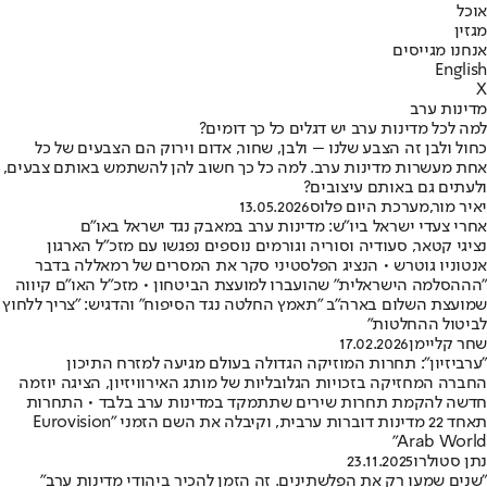
אוכל
מגזין
אנחנו מגייסים
English
X
מדינות ערב
למה לכל מדינות ערב יש דגלים כל כך דומים?
כחול ולבן זה הצבע שלנו – ולבן, שחור, אדום וירוק הם הצבעים של כל
אחת מעשרות מדינות ערב. למה כל כך חשוב להן להשתמש באותם צבעים,
ולעתים גם באותם עיצובים?
יאיר מור
,
מערכת היום פלוס
13.05.2026
אחרי צעדי ישראל ביו"ש: מדינות ערב במאבק נגד ישראל באו"ם
נציגי קטאר, סעודיה וסוריה וגורמים נוספים נפגשו עם מזכ"ל הארגון
אנטוניו גוטרש • הנציג הפלסטיני סקר את המסרים של רמאללה בדבר
"הההסלמה הישראלית" שהועברו למועצת הביטחון • מזכ"ל האו"ם קיווה
שמועצת השלום בארה"ב "תאמץ החלטה נגד הסיפוח" והדגיש: "צריך ללחוץ
לביטול ההחלטות"
שחר קליימן
17.02.2026
"ערביזיון": תחרות המוזיקה הגדולה בעולם מגיעה למזרח התיכון
החברה המחזיקה בזכויות הגלובליות של מותג האירוויזיון, הציגה יוזמה
חדשה להקמת תחרות שירים שתתמקד במדינות ערב בלבד • התחרות
תאחד 22 מדינות דוברות ערבית, וקיבלה את השם הזמני "Eurovision
Arab World"
נתן סטולרו
23.11.2025
"שנים שמעו רק את הפלשתינים. זה הזמן להכיר ביהודי מדינות ערב"