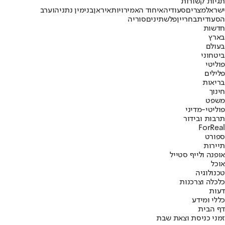
תגיות קשורות
ישראל
מצרים
סעודיה
איחוד האמירויות
איראן
בנימין נתניהו
ערב
הסעודית
בחריין
פלשתינים
סוריה
חדשות
בארץ
בעולם
ביטחוני
פוליטי
פלילים
בריאות
חינוך
משפט
פוליטי-מדיני
תרבות ובידור
ForReal
ספורט
תיירות
אופנה ולייף סטייל
אוכל
טכנולוגיה
כלכלה וצרכנות
דעות
כללי ומידע
דף הבית
זמני כניסת וצאת שבת