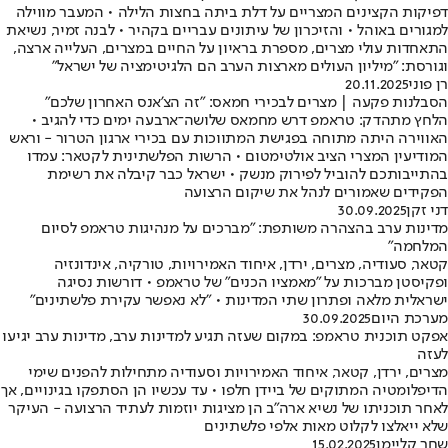
דפיקות הקצינים המצריים על דלת ביתה בחצות הלילה • המעבר מווילה
למגורים באוהל • והזיכרון של עיתונים עבריים בקהיר • לבנה זמיר, נשיאת
התאחדות עולי מצרים, מספרת בראיון על החיים במצרים, העלייה ארצה,
וגורסת: "מיליון העולים מארצות הערב הם הלגיטימציה של ישראל"
רן פוני
20.11.2025
הסבלנות פקעה | מצרים לבכירי חמאס: "זה הצ'אנס האחרון שלכם"
הלחץ מתהדק: טראמפ דרש מחמאס שלושה־ארבעה ימים כדי להגיב •
האווירה היתה מתוחה בפגישת המתווכות עם בכירי ארגון הטרור - וראש
המודיעין המצרי הציב אולטימטום • הרשות הפלשתינית לקטאר: עמדו
בהתייבותכם להוביל לפירוק מנשק • ישראל כבר קיבלה את רשימת
הפקידים שאמורים לנהל את שיקום הרצועה
דני זקן
30.09.2025
מדינות ערב בהצהרה משותפת: "מברכים על מנהיגות טראמפ לסיום
המלחמה"
קטאר, סעודיה, מצרים, ירדן, איחוד האמירויות, טורקיה, אינדונזיה
ופקיסטן מברכות על "מאמציו הכנים" של טראמפ • דורשות נסיגה
ישראלית מלאה ופתרון שתי המדינות • "לא נאפשר עקירת פלשתינים"
מערכת היום
30.09.2025
אפקט תוכנית טראמפ: במקום שעזה תגיע למדינות ערב, מדינות ערב יגיעו
לעזה
מצרים, ירדן, קטאר, איחוד האמירויות וסעודיה מתחילות להפנים שימי
הדיפלומטיה המתוקים של ביידן חלפו • עד עכשיו הן הסתפקו בגינויים, אך
לאחר תוכניתו של נשיא ארה"ב הן מציגות יוזמות לעתיד הרצועה - העיקר
שלא ייאלצו לקלוט מאות אלפי פלשתינים
שחר קליימן
15.02.2025