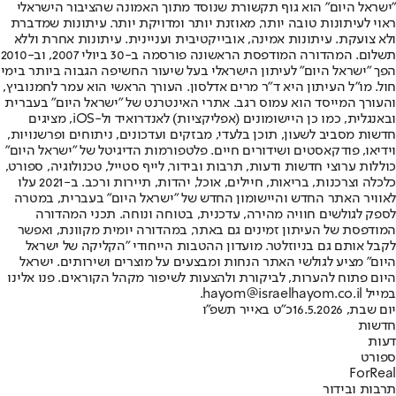
"ישראל היום" הוא גוף תקשורת שנוסד מתוך האמונה שהציבור הישראלי
ראוי לעיתונות טובה יותר, מאוזנת יותר ומדויקת יותר. עיתונות שמדברת
ולא צועקת. עיתונות אמינה, אובייקטיבית ועניינית. עיתונות אחרת וללא
תשלום. המהדורה המודפסת הראשונה פורסמה ב-30 ביולי 2007, וב-2010
הפך "ישראל היום" לעיתון הישראלי בעל שיעור החשיפה הגבוה ביותר בימי
חול. מו"ל העיתון היא ד"ר מרים אדלסון. העורך הראשי הוא עמר לחמנוביץ,
והעורך המייסד הוא עמוס רגב. אתרי האינטרנט של "ישראל היום" בעברית
ובאנגלית, כמו כן היישומונים (אפליקציות) לאנדרואיד ול-iOS, מציגים
חדשות מסביב לשעון, תוכן בלעדי, מבזקים ועדכונים, ניתוחים ופרשנויות,
וידיאו, פודקאסטים ושידורים חיים. פלטפורמות הדיגיטל של "ישראל היום"
כוללות ערוצי חדשות ודעות, תרבות ובידור, לייף סטייל, טכנולוגיה, ספורט,
כלכלה וצרכנות, בריאות, חיילים, אוכל, יהדות, תיירות ורכב. ב-2021 עלו
לאוויר האתר החדש והיישומון החדש של "ישראל היום" בעברית, במטרה
לספק לגולשים חוויה מהירה, עדכנית, בטוחה ונוחה. תכני המהדורה
המודפסת של העיתון זמינים גם באתר, במהדורה יומית מקוונת, ואפשר
לקבל אותם גם בניוזלטר. מועדון ההטבות הייחודי "הקליקה של ישראל
היום" מציע לגולשי האתר הנחות ומבצעים על מוצרים ושירותים. ישראל
היום פתוח להערות, לביקורת ולהצעות לשיפור מקהל הקוראים. פנו אלינו
במייל hayom@israelhayom.co.il.
יום שבת, 16.5.2026
כ"ט באייר תשפ"ו
חדשות
דעות
ספורט
ForReal
תרבות ובידור