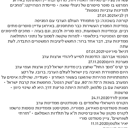
עשרות צעירים מאיחוד האמירויות, מרוקו ובחריין השתתפו באירוע
המרגש בו סופר סיפורם של ניצולי שואה • מייסדת הפרויקט: "מחכים
למדינות ערביות נוספות"
דן לביא
27.01.2021
קורונה בשכונה: כך מתמודד העולם הערבי עם המגיפה
במדינות המפרץ העשירות כבר מתחסנים, באיראן עדיין סופרים מתים
רבים, ובמדינות השסועות, כמו סוריה ולבנון, וגם בעזה - מחכים לחיסונים
ממיזם הומניטרי בינלאומי • למרות שקשה לסמוך על נתוני התחלואה
ממדינות ערב, דבר אחד ברור: החשש ליציבות המשטרים התבדה, לעת
עתה
דניאל סיריוטי
07.01.2021
הסכמי אברהם: הזדמנות לסייע ליהודי ארצות ערב
מערכת היום
27.11.2020
כך קרס "מסך החול" שחצץ בין מדינת ישראל לבין ארצות ועמי ערב
היום מתפוררת האיבה בין ישראל לעולם הערבי, ברובו, על רקע
התפתחויות מהירות שהואצו בעשור האחרון • סעודיה, שהילכה אימים על
המערב בשנות ה־70 וה־80, עם "נשק הנפט", מחפשת את קרבת ישראל •
הפגישה עם בן סלמאן, למרות היותה פריצת דרך, היא לא שינוי כיוון •
פרשנות
אמנון לורד
24.11.2020
הקורס הישראלי שלומדים בו סטודנטים ממדינות ערב
מאות סטודנטים מאיראן, מסוריה, מפקיסטן וממדינות נוספות נרשמו
לקורס מקוון של אוניברסיטת ת"א על תולדות האסלאם • "חזרתי
לשורשים", ציין סטודנט סורי
יאיר אלטמן
11.11.2020