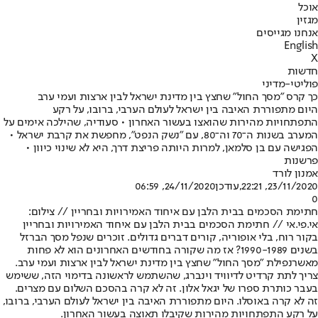
אוכל
מגזין
אנחנו מגייסים
English
X
חדשות
פוליטי-מדיני
כך קרס "מסך החול" שחצץ בין מדינת ישראל לבין ארצות ועמי ערב
היום מתפוררת האיבה בין ישראל לעולם הערבי, ברובו, על רקע
התפתחויות מהירות שהואצו בעשור האחרון • סעודיה, שהילכה אימים על
המערב בשנות ה־70 וה־80, עם "נשק הנפט", מחפשת את קרבת ישראל •
הפגישה עם בן סלמאן, למרות היותה פריצת דרך, היא לא שינוי כיוון •
פרשנות
אמנון לורד
23/11/2020, 22:21
,עודכן
24/11/2020, 06:59
0
חתימת הסכמים בבית הלבן עם איחוד האמירויות ובחריין // צילום:
אי.פי.אי // חתימת הסכמים בבית הלבן עם איחוד האמירויות ובחריין
בקור רוח, בלי אופוריה, קורים דברים גדולים. זוכרים שנפל מסך הברזל
בשנים 1990-1989? אז מה שקורה בחודשים האחרונים הוא לא פחות
מאשר
נפילת "מסך החול" שחצץ בין מדינת ישראל לבין ארצות ועמי ערב
.
צריך לתת קרדיט לדיוויד וינברג, שהשתמש לראשונה בדימוי הזה, ששימש
בעבר כותרת ספרו של יגאל אלון. זה לא קרה בהסכם השלום עם מצרים.
זה לא קרה באוסלו. היום מתפוררת האיבה בין ישראל לעולם הערבי, ברובו,
על רקע התפתחויות מהירות שקיבלו תאוצה בעשור האחרון.