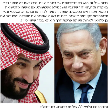
ברור שכל זה הוא בניגוד לדעתם של כמה אנשים, ובכל זאת זה סיפור גדול.
במקרה הזה,
המידור של גנץ ואשכנזי
לא משמעותי. אם מישהו מדגיש את
הנושא, אמר ראש הממשלה עצמו, זה נועד לצורך פרובוקציה. אשכנזי וגנץ
יודעים שמתקיימים קשרים בדרגים כאלה ואחרים עם סעודיה והפגישה עם
בן סלמאן, למרות היותה פריצת דרך, היא לא בגדר שינוי כיוון.
נתניהו ובן סלמאן // צילום: רויטרס, רונן זבולון