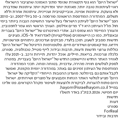
"ישראל היום" הוא גוף תקשורת שנוסד מתוך האמונה שהציבור הישראלי
ראוי לעיתונות טובה יותר, מאוזנת יותר ומדויקת יותר. עיתונות שמדברת
ולא צועקת. עיתונות אמינה, אובייקטיבית ועניינית. עיתונות אחרת וללא
תשלום. המהדורה המודפסת הראשונה פורסמה ב-30 ביולי 2007, וב-2010
הפך "ישראל היום" לעיתון הישראלי בעל שיעור החשיפה הגבוה ביותר בימי
חול. מו"ל העיתון היא ד"ר מרים אדלסון. העורך הראשי הוא עמר לחמנוביץ,
והעורך המייסד הוא עמוס רגב. אתרי האינטרנט של "ישראל היום" בעברית
ובאנגלית, כמו כן היישומונים (אפליקציות) לאנדרואיד ול-iOS, מציגים
חדשות מסביב לשעון, תוכן בלעדי, מבזקים ועדכונים, ניתוחים ופרשנויות,
וידיאו, פודקאסטים ושידורים חיים. פלטפורמות הדיגיטל של "ישראל היום"
כוללות ערוצי חדשות ודעות, תרבות ובידור, לייף סטייל, טכנולוגיה, ספורט,
כלכלה וצרכנות, בריאות, חיילים, אוכל, יהדות, תיירות ורכב. ב-2021 עלו
לאוויר האתר החדש והיישומון החדש של "ישראל היום" בעברית, במטרה
לספק לגולשים חוויה מהירה, עדכנית, בטוחה ונוחה. תכני המהדורה
המודפסת של העיתון זמינים גם באתר, במהדורה יומית מקוונת, ואפשר
לקבל אותם גם בניוזלטר. מועדון ההטבות הייחודי "הקליקה של ישראל
היום" מציע לגולשי האתר הנחות ומבצעים על מוצרים ושירותים. ישראל
היום פתוח להערות, לביקורת ולהצעות לשיפור מקהל הקוראים. פנו אלינו
במייל hayom@israelhayom.co.il.
יום חמישי, 12.3.2026
כ"ג באדר תשפ"ו
חדשות
דעות
ספורט
ForReal
תרבות ובידור