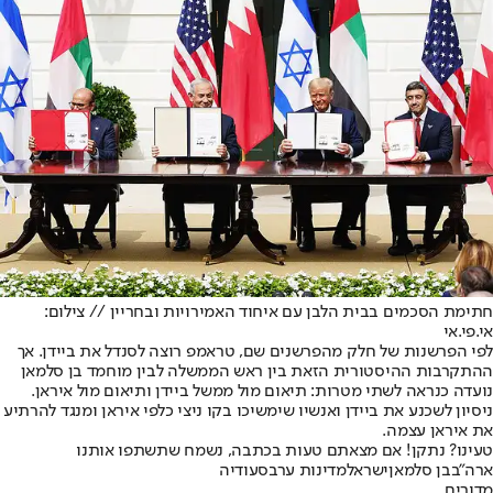
חתימת הסכמים בבית הלבן עם איחוד האמירויות ובחריין // צילום:
אי.פי.אי
לפי הפרשנות של חלק מהפרשנים שם, טראמפ רוצה לסנדל את ביידן. אך
ההתקרבות ההיסטורית הזאת בין ראש הממשלה לבין מוחמד בן סלמאן
נועדה כנראה לשתי מטרות: תיאום מול ממשל ביידן ותיאום מול איראן.
ניסיון לשכנע את ביידן ואנשיו שימשיכו בקו ניצי כלפי איראן ומנגד להרתיע
את איראן עצמה.
טעינו? נתקן! אם מצאתם טעות בכתבה, נשמח שתשתפו אותנו
ארה"ב
בן סלמאן
ישראל
מדינות ערב
סעודיה
מדורים