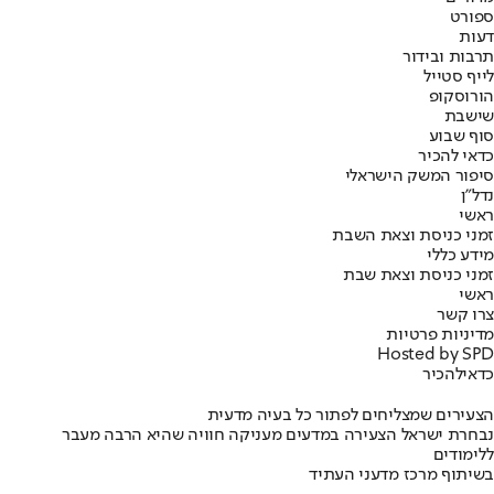
ספורט
דעות
תרבות ובידור
לייף סטייל
הורוסקופ
שישבת
סוף שבוע
כדאי להכיר
סיפור המשק הישראלי
נדל"ן
ראשי
זמני כניסת וצאת השבת
מידע כללי
זמני כניסת וצאת שבת
ראשי
צרו קשר
מדיניות פרטיות
Hosted by SPD
כדאי
להכיר
הצעירים שמצליחים לפתור כל בעיה מדעית
נבחרת ישראל הצעירה במדעים מעניקה חוויה שהיא הרבה מעבר
ללימודים
בשיתוף מרכז מדעני העתיד