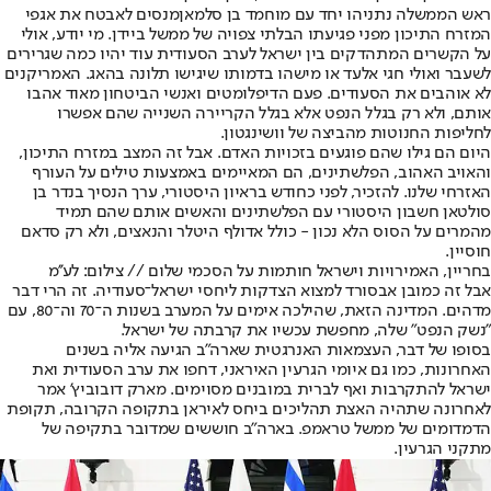
ראש הממשלה נתניהו יחד עם מוחמד בן סלמאן
מנסים לאבטח את אגפי
המזרח התיכון מפני פגיעתו הבלתי צפויה של ממשל ביידן. מי יודע, אולי
על הקשרים המתהדקים בין ישראל לערב הסעודית עוד יהיו כמה שגרירים
לשעבר ואולי חגי אלעד או מישהו בדמותו שיגישו תלונה בהאג. האמריקנים
לא אוהבים את הסעודים. פעם הדיפלומטים ואנשי הביטחון מאוד אהבו
אותם, ולא רק בגלל הנפט אלא בגלל הקריירה השנייה שהם אפשרו
לחליפות החנוטות מהביצה של וושינגטון.
היום הם גילו שהם פוגעים בזכויות האדם. אבל זה המצב במזרח התיכון,
והאויב האהוב, הפלשתינים, הם המאיימים באמצעות טילים על העורף
האזרחי שלנו. להזכיר, לפני כחודש בראיון היסטורי, ערך הנסיך בנדר בן
סולטאן חשבון היסטורי עם הפלשתינים והאשים אותם שהם תמיד
מהמרים על הסוס הלא נכון - כולל אדולף היטלר והנאצים, ולא רק סדאם
חוסיין.
בחריין, האמירויות וישראל חותמות על הסכמי שלום // צילום: לע''מ
אבל זה כמובן אבסורד למצוא הצדקות ליחסי ישראל־סעודיה. זה הרי דבר
מדהים. המדינה הזאת, שהילכה אימים על המערב בשנות ה־70 וה־80, עם
"נשק הנפט" שלה, מחפשת עכשיו את קרבתה של ישראל.
בסופו של דבר, העצמאות האנרגטית שארה"ב הגיעה אליה בשנים
האחרונות, כמו גם איומי הגרעין האיראני, דחפו את ערב הסעודית ואת
ישראל להתקרבות ואף לברית במובנים מסוימים. מארק דובוביץ' אמר
לאחרונה שתהיה האצת תהליכים ביחס לאיראן בתקופה הקרובה, תקופת
הדמדומים של ממשל טראמפ. בארה"ב חוששים שמדובר בתקיפה של
מתקני הגרעין.