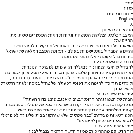
אוכל
מגזין
אנחנו מגייסים
English
X
מבצע חיצי הצפון
המצב הכלכלי, הצלקות הנפשיות ונקודות האור: המספרים ששינו את
החיים שלנו
הוצאות של מאות מיליארדי שקלים, מאות אלפי בקשות לסיוע נפשי,
והזינוק המבהיל באנטישמיות בעולם • תמונת המצב המלאה של ישראל -
בין חורבן לתקומה • אלו נתוני המלחמה
כתבי היום
02.07.2026
להבדיל מ"חיצי הצפון": חיזבאללה הגיע מוכן למערכה הנוכחית
רצף ההיתקלויות האחרון מלמד: ארגון הטרור השיעי הגיע ערוך למערכה
הנוכחית • מחבלי הארגון מפעילים נ"ט בהיקפים גבוהים נגד הכוחות,
ולומדים תוך כדי לחימה את דפוסי הפעולה של צה"ל בניסיון לאתר חולשות
ולנצל אותן
עידן אבני
31.03.2026
הבית של הצפון נותר הרוס: "עצוב ומאכזב, פוגע בדור העתיד"
מרכז קנדה, הבית של ההוקי קרח בישראל והסמל של מטולה, ספג מכות
קשות במלחמה עם לבנון ונותר סגור גם שנה לאחר הפסקת האש •
הספורטאיות מעידות: "כבר שנתיים שלא שיחקנו בבית שלנו, זה לא נורמלי
לנסוע שעתיים לכיוון לאימונים"
אורן אהרוני
05.12.2025
דור חדש קם מההריסות: מכינה חדשה הוקמה בגבול לבנון