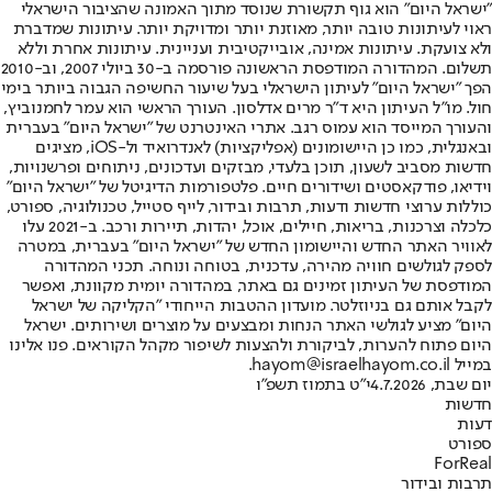
"ישראל היום" הוא גוף תקשורת שנוסד מתוך האמונה שהציבור הישראלי
ראוי לעיתונות טובה יותר, מאוזנת יותר ומדויקת יותר. עיתונות שמדברת
ולא צועקת. עיתונות אמינה, אובייקטיבית ועניינית. עיתונות אחרת וללא
תשלום. המהדורה המודפסת הראשונה פורסמה ב-30 ביולי 2007, וב-2010
הפך "ישראל היום" לעיתון הישראלי בעל שיעור החשיפה הגבוה ביותר בימי
חול. מו"ל העיתון היא ד"ר מרים אדלסון. העורך הראשי הוא עמר לחמנוביץ,
והעורך המייסד הוא עמוס רגב. אתרי האינטרנט של "ישראל היום" בעברית
ובאנגלית, כמו כן היישומונים (אפליקציות) לאנדרואיד ול-iOS, מציגים
חדשות מסביב לשעון, תוכן בלעדי, מבזקים ועדכונים, ניתוחים ופרשנויות,
וידיאו, פודקאסטים ושידורים חיים. פלטפורמות הדיגיטל של "ישראל היום"
כוללות ערוצי חדשות ודעות, תרבות ובידור, לייף סטייל, טכנולוגיה, ספורט,
כלכלה וצרכנות, בריאות, חיילים, אוכל, יהדות, תיירות ורכב. ב-2021 עלו
לאוויר האתר החדש והיישומון החדש של "ישראל היום" בעברית, במטרה
לספק לגולשים חוויה מהירה, עדכנית, בטוחה ונוחה. תכני המהדורה
המודפסת של העיתון זמינים גם באתר, במהדורה יומית מקוונת, ואפשר
לקבל אותם גם בניוזלטר. מועדון ההטבות הייחודי "הקליקה של ישראל
היום" מציע לגולשי האתר הנחות ומבצעים על מוצרים ושירותים. ישראל
היום פתוח להערות, לביקורת ולהצעות לשיפור מקהל הקוראים. פנו אלינו
במייל hayom@israelhayom.co.il.
יום שבת, 4.7.2026
י"ט בתמוז תשפ"ו
חדשות
דעות
ספורט
ForReal
תרבות ובידור