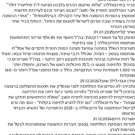
בכיר בחיזבאללה: "עלות שיקום ההרס בלבנון מגיעה ל-7 מיליארד דולר"
חבר הפרלמנט חוסיין אל-חאג': "הצבא הציוני נכנס לעיירות חדשות
וממשיך בהפרות ההפוגה מול עיני הקהילה הבינלאומית" • "אחרי ההפוגה
נהיה בעמדה שבה נגרום לישראל לטעום את כוחנו", הוסיף בכיר אחר
בארגון הטרור
שחר קליימן
01.01.2025
מנשק קל עד משגרי רקטות: צה"ל חושף את 85 אלף פריטי התחמושת
שנתפסו מחיזבאללה | צפו בתיעוד
תערוכת השלל במחנה עמיעד מציגה כמות חסרת תקדים של אמל"ח
שנתפסו בצפון • הציוד, שכולל רכבי שיגור, פצצות מרגמה וציוד צבאי, מעיד
על רמת אחזקה גבוהה ומוכנות למבצע רחב היקף • בצה"ל מעריכים כי
במהלך הלחימה נפגעו כ-70% מיכולות האש של הארגון, וחוסלו יותר
מ-1,500 תשתיות טרור התקפיות, כולל כ-150 מחסני אמ"ל ויותר מ-160
מפקדות
עידן אבני
,
לילך שובל
25.12.2024
נתניהו: לא נסיים את המלחמה לפני שנסלק את חמאס מהשלטון ברצועה
בראיון ל"וול סטריט ג'ורנל" נתניהו סיפר כיצד דחה את הדרישה
האמריקנית להימנע מכניסה לרפיח וטען: "שאלת החימושים תתקן את
עצמה" • על חיזבאללה: "הם יכלו להגיע לחיפה בקלות" • וגם: מה גרם
לביטול המתקפה על חיזבאללה ב-2023 והתמיכה של הנשיא הנבחר
טראמפ
מערכת היום
21.12.2024
למרות הפסקת המלחמה בצפון: חברות התעופה שממשיכות לבטל את
הטיסות לארץ