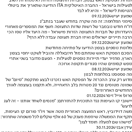
למרות הפסקת האש בצפון, חברות התעופה הזרות לא ממהרות לשוב
לפעילות בישראל • החברה האיטלקית ITA הודיעה שתאריך את ביטולי
הטיסות לישראל - והיא לא לבד
שמעון יעיש
09.12.2024
סימני המלחמה: זה מה שקרה בחודש שעבר בנתב"ג
דו"ח חודש נובמבר של רשות שדות התעופה חשף את המספרים מאחורי
היעדרותן של חברות התעופה הזרות מישראל • מה היעד אליו טסו הכי
הרבה תיירים ישראלים ואיזו חברת תעופה עבדה ללא הרף?
שמעון יעיש
09.12.2024
מלונות נוספים בצפון הודיעו על פתיחה מחודשת
הסכם הפסקת האש שנחתם מול חיזבאללה והוביל לשקט יחסי בצפון
הארץ, מחזיר יעדי תיירות נוספים לפעילות • הפעם מדובר בשני אתרי
נופש קסומים שהיו סגורים תקופה ארוכה
שמעון יעיש
08.12.2024
מה פספסנו במלחמת לבנון
מדוע רק ערב ההכרזה על הפסקת האש נזכרנו לבצע מתקפת "סיום" של
שמונה מטוסים נגד 20 מטרות בלב הדאחייה, ולא תקפנו בעוצמה לאורך
החודשים האחרונים?
פרופ' אייל זיסר
01.12.2024
יישובי קו העימות נגד התוכנית להחזרתם: "מנסים לשחד אותנו - זה לעג
לרעש"
משה דוידוביץ, ראש המועצה האזורית מטה אשר ויו"ר פורום קו העימות,
תקף את הממשלה שיוזמת מענק של 60 אלף שקלים לכל משפחה שתחזור:
"מישהו שם למעלה חומד לצון"
עידן אבני
30.11.2024