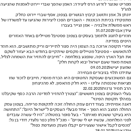
מפריט שנוצר לזרוע הרס ליצירה: האמן שהפך שברי יירוט לאמנות שהגיעה
לחו"ל
יונתן גל, אמן ותושב קיבוץ הגושרים בצפון, אסף שברי יירוט כחלק
מתפקידו בכיתת הכוננות • השברים הפכו ליצירות שהגיעו עד למשרדו של
ראש ממשלת אלבניה - אמן וצייר בעברו
עידן אבני
31.07.2025
חוזרים לחגוג ולתמוך בעסקים בצפון: פסטיבל מטיילים באחד האזורים
היפים במדינה
אחרי תקופה ארוכה בה הצפון היה סגור לתיירים וריק מתושבים, הוא חוזר
להתאושש • פסטיבל מטיילים מקסים שיתקיים בחודש הבא יעזור לשקם
את חבל הארץ היפה, שנפגע במלחמה • "חייבים להחזיר את השמחה לגליל,
נשמח מאוד שעם ישראל יבוא לקחת חלק"
שמעון יעיש
09.03.2025
עתידנו תלוי בגיבורים מבחירה
גם המשוכנעים שעסקת החטופים היא הכרח מוסרי, חייבים לזכור שזו
מציאות שנכפתה עלינו • היא חלק מהאסון, לא מהניצחון
הרב תמיר גרנות
22.02.2025
בעלי העסקים בצפון חוששים: "נצטרך להחזיר למדינה הרבה כסף שקיבלנו
במהלך תקופת הפינוי"
דאגה אמיתית: בעוד דרום עמק החולה זוכה לתקופת פריחה, בצפון עמק
החולה המצב הוא הפוך • אחד מבעלי העסקים ל"ישראל היום": "התחושה
היא בעיקר ששכחו מאיתנו" • בעל סופר במטולה: "היו לי עשרה עובדים
לפני המלחמה, עכשיו יש לי שניים" • מנכ"ל מלון כפר גלעדי, דודי בן גל:
"מנסים לקבל אישור שצעירים יקבלו מענק מועדפת כפול"
עידן אבני
28.01.2025