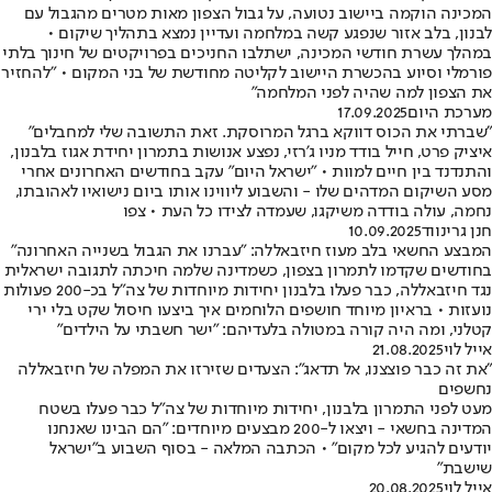
המכינה הוקמה ביישוב נטועה, על גבול הצפון מאות מטרים מהגבול עם
לבנון, בלב אזור שנפגע קשה במלחמה ועדיין נמצא בתהליך שיקום •
במהלך עשרת חודשי המכינה, ישתלבו החניכים בפרויקטים של חינוך בלתי
פורמלי וסיוע בהכשרת היישוב לקליטה מחודשת של בני המקום • "להחזיר
את הצפון למה שהיה לפני המלחמה"
מערכת היום
17.09.2025
"שברתי את הכוס דווקא ברגל המרוסקת. זאת התשובה שלי למחבלים"
איציק פרט, חייל בודד מניו ג'רזי, נפצע אנושות בתמרון יחידת אגוז בלבנון,
והתנדנד בין חיים למוות • "ישראל היום" עקב בחודשים האחרונים אחרי
מסע השיקום המדהים שלו - והשבוע ליווינו אותו ביום נישואיו לאהובתו,
נחמה, עולה בודדה משיקגו, שעמדה לצידו כל העת • צפו
חנן גרינווד
10.09.2025
המבצע החשאי בלב מעוז חיזבאללה: "עברנו את הגבול בשנייה האחרונה"
בחודשים שקדמו לתמרון בצפון, כשמדינה שלמה חיכתה לתגובה ישראלית
נגד חיזבאללה, כבר פעלו בלבנון יחידות מיוחדות של צה"ל בכ-200 פעולות
נועזות • בראיון מיוחד חושפים הלוחמים איך ביצעו חיסול שקט בלי ירי
קטלני, ומה היה קורה במטולה בלעדיהם: "ישר חשבתי על הילדים"
אייל לוי
21.08.2025
"את זה כבר פוצצנו, אל תדאג": הצעדים שזירזו את המפלה של חיזבאללה
נחשפים
מעט לפני התמרון בלבנון, יחידות מיוחדות של צה"ל כבר פעלו בשטח
המדינה בחשאי - ויצאו ל-200 מבצעים מיוחדים: "הם הבינו שאנחנו
יודעים להגיע לכל מקום" • הכתבה המלאה - בסוף השבוע ב"ישראל
שישבת"
אייל לוי
20.08.2025