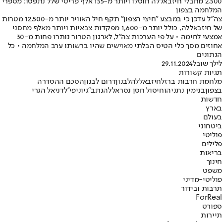
2,500 מחבלי חיזבאללה חוסלו ויותר מ-155 אלף פריטי שלל נתפסו: מספרי
המלחמה בצפון
צה"ל עדכן כי במבצע "חיצי הצפון" תקף חיל האוויר יותר מ-12,500 מטרות
של חיזבאללה, כולל יותר מ-1,600 מפקדות צבאיות ויותר מאלף מחסני
אמצעי לחימה • על פי הערכות צה"ל, לארגון הטרור נותרו פחות מ-30
אחוזים מסך כלי הטיס הבלתי מאוישים שהיו ברשותו ערב המלחמה • כל
הנתונים
לילך שובל
29.11.2024
תגיות קשורות
מלחמת חרבות ברזל
חיזבאללה
לבנון
דרום לבנון
הסכם ההסדרה
בצפון
בנימין נתניהו
חיסול חסן נסראללה
נתב"ג
יוניפי''ל
דניאל הגרי
חדשות
בארץ
בעולם
ביטחוני
פוליטי
פלילים
בריאות
חינוך
משפט
פוליטי-מדיני
תרבות ובידור
ForReal
ספורט
תיירות