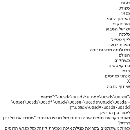
דעות
ספורט
מגזין
העיתון היומי
הורוסקופ
ישראל השבוע
כלכלה
לייף סטייל
מעריב לנוער
טכנולוגיה מדע וסביבה
העולם
משחקים
פודקאסטים
וידאו
אנחנו מגייסים
X
שיתוף כתבה
{"name":"\u05dc\u05d9\u05de\u05d5\u05e8
\u05e1\u05d5\u05df \u05d4\u05e8-\u05de\u05dc\u05da -
\u05d4\u05d9\u05d5\u05dd"}
לימור סון הר-מלך
מאות בקריאת מגילת איכה וקינות מול מגרש הרוסים: "שחררו את טל ינון
דרדיק"
מאות משתתפים בקריאת מגילת איכה ואמירת קינות מול מגרש הרוסים