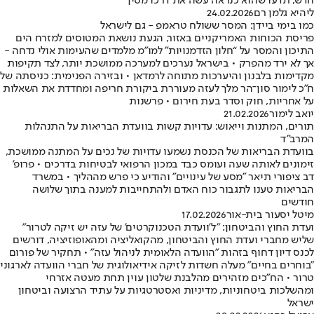
חדש, תדעו שהוא כנראה עשה את דרכו מסין
ליהיא גלמן רם
24.02.2026
כמו בימי ביידן: המסר ששולח טראמפ - גם לישראל
פריסת הכוחות האמריקניים באזור, הגעת נושאת המטוסים למזרח הים
התיכון והמסר על “חלון הזדמנויות” למו"מ מלמדים שהעימות אולי נדחה -
אך לא ירד מהפרק • בישראל נערכים למערכה ממושכת יותר, לצד תקיפות
מקדימות בלבנון והיערכות מתוחה לרמדאן • ובזירה הפנימית: כניסתה של
ח"כ לימור סון־הר מלך לעזה מעוררת ביקורת חריפה ומחדדת את השאלות
על אחריות, חוק וסדר בעת חירום • פרשנות
יואב לימור
21.02.2026
תורים, המתנות וייאוש: עדויות קשות בוועדת הבריאות על התנהלות
המרב"ד
בוועדת הבריאות של הכנסת נשמעו עדויות של נכים על המתנה ממושכת,
זימונים לאותה שעה ועומס כבד במכון הרפואי לבטיחות בדרכים • פרופ'
דב ציפורי תיאר "מסע של עינויים" והודיע כי פרש מההליך • במשרד
הבריאות טענו לתגבור כוח האדם ולהתחייבות למענה בתוך שלושה
חודשים
מיטל יסעור בית-אור
17.02.2026
ועדת החוץ והביטחון: "ל'וועדת הטכנוקרטים' של עזה יש זיקה לטרור"
שליש מחברי ועדת החוץ והביטחון, מהקואליציה ומהאופוזיציה, דורשים
לכנס דיון דחוף בזהות "הוועדה הלאומית לניהול עזה" • תחקיר של פורום
"בוחרים בחיים" מעלה חשדות לזיקה אידיאולוגית של חברי הוועדה לארגוני
טרור • הח"כים מזהירים מהלבנת שלטון עוין תחת מעטה אזרחי
ומהשלכות ביטחוניות, מדיניות ואסטרטגיות על עתיד הרצועה וביטחון
ישראל