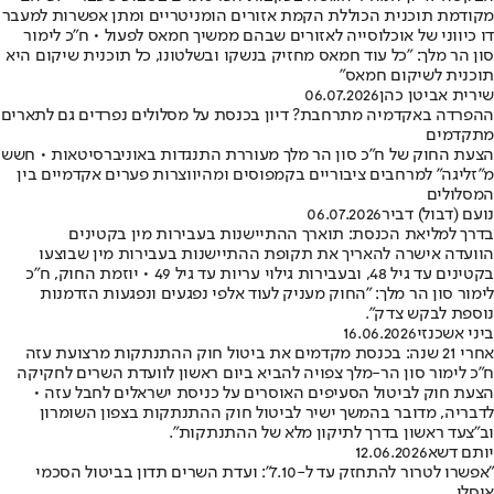
מקודמת תוכנית הכוללת הקמת אזורים הומניטריים ומתן אפשרות למעבר
דו כיווני של אוכלוסייה לאזורים שבהם ממשיך חמאס לפעול • ח”כ לימור
סון הר מלך: "כל עוד חמאס מחזיק בנשקו ובשלטונו, כל תוכנית שיקום היא
תוכנית לשיקום חמאס"
שירית אביטן כהן
06.07.2026
ההפרדה באקדמיה מתרחבת? דיון בכנסת על מסלולים נפרדים גם לתארים
מתקדמים
הצעת החוק של ח"כ סון הר מלך מעוררת התנגדות באוניברסיטאות • חשש
מ"זליגה" למרחבים ציבוריים בקמפוסים ומהיווצרות פערים אקדמיים בין
המסלולים
נועם (דבול) דביר
06.07.2026
בדרך למליאת הכנסת: תוארך ההתיישנות בעבירות מין בקטינים
הוועדה אישרה להאריך את תקופת ההתיישנות בעבירות מין שבוצעו
בקטינים עד גיל 48, ובעבירות גילוי עריות עד גיל 49 • יוזמת החוק, ח"כ
לימור סון הר מלך: "החוק מעניק לעוד אלפי נפגעים ונפגעות הזדמנות
נוספת לבקש צדק".
ביני אשכנזי
16.06.2026
אחרי 21 שנה: בכנסת מקדמים את ביטול חוק ההתנתקות מרצועת עזה
ח"כ לימור סון הר-מלך צפויה להביא ביום ראשון לוועדת השרים לחקיקה
הצעת חוק לביטול הסעיפים האוסרים על כניסת ישראלים לחבל עזה •
לדבריה, מדובר בהמשך ישיר לביטול חוק ההתנתקות בצפון השומרון
וב"צעד ראשון בדרך לתיקון מלא של ההתנתקות".
יותם דשא
12.06.2026
"אפשרו לטרור להתחזק עד ל-7.10": ועדת השרים תדון בביטול הסכמי
אוסלו