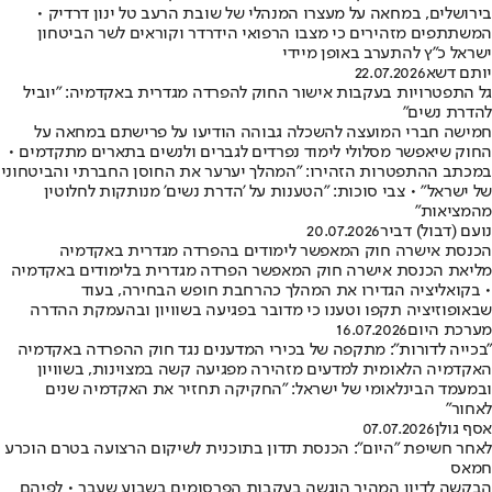
בירושלים, במחאה על מעצרו המנהלי של שובת הרעב טל ינון דרדיק •
המשתתפים מזהירים כי מצבו הרפואי הידרדר וקוראים לשר הביטחון
ישראל כ"ץ להתערב באופן מיידי
יותם דשא
22.07.2026
גל התפטרויות בעקבות אישור החוק להפרדה מגדרית באקדמיה: "יוביל
להדרת נשים"
חמישה חברי המועצה להשכלה גבוהה הודיעו על פרישתם במחאה על
החוק שיאפשר מסלולי לימוד נפרדים לגברים ולנשים בתארים מתקדמים •
במכתב ההתפטרות הזהירו: "המהלך יערער את החוסן החברתי והביטחוני
של ישראל" • צבי סוכות: "הטענות על 'הדרת נשים' מנותקות לחלוטין
מהמציאות"
נועם (דבול) דביר
20.07.2026
הכנסת אישרה חוק המאפשר לימודים בהפרדה מגדרית באקדמיה
מליאת הכנסת אישרה חוק המאפשר הפרדה מגדרית בלימודים באקדמיה
• בקואליציה הגדירו את המהלך כהרחבת חופש הבחירה, בעוד
שבאופוזיציה תקפו וטענו כי מדובר בפגיעה בשוויון ובהעמקת ההדרה
מערכת היום
16.07.2026
"בכייה לדורות": מתקפה של בכירי המדענים נגד חוק ההפרדה באקדמיה
האקדמיה הלאומית למדעים מזהירה מפגיעה קשה במצוינות, בשוויון
ובמעמד הבינלאומי של ישראל: "החקיקה תחזיר את האקדמיה שנים
לאחור"
אסף גולן
07.07.2026
לאחר חשיפת "היום": הכנסת תדון בתוכנית לשיקום הרצועה בטרם הוכרע
חמאס
הבקשה לדיון המהיר הוגשה בעקבות הפרסומים בשבוע שעבר • לפיהם