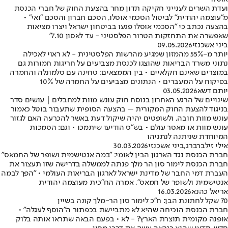
ועדת השרים לענייני חקיקה תדון מחר בהצעת החוק של חברי הכנסת
מ"עוצמה יהודית" לביטול הסכמי אוסלו, הסכם חברון והסכם "ואי" •
בהצעה נכתב כי "הסכמי אוסלו פגעו בביטחון ישראל ויצרו מציאות
שאפשרה את התחזקות הטרור הפלסטיני - עד לאסון 7.10"
ביני אשכנזי
09.05.2026
יותר מ-55% מהמזון שמגיע מהרשות הפלסטינית - לא ראוי לאכילה
נתוני משרד הבריאות שהוצגו לכנסת מצביעים על חריגות חמורות גם
במוצרים שאינם חקלאיים • בין הממצאים: טחינה עם סלמונלה והחמרה
בפיקוח על המעברים • הנתונים מצביעים על החמרה של 10%
יותם דשא
03.05.2026
שינויים של הרגע האחרון בנוסח חוק עונש מוות למחבלים | עושים סדר
בניגוד להצעת החוק המקורית – בהצעה הסופית שתעבור בוטל כאמור
עונש מוות חובה, ולשופטים יהיה שיקול דעת באשר להכרעה האם לגזור
עונש מוות או מאסר עולם • בש"ס הודיעו שיתמכו • וגם: הסמכות
המיוחדת שניתנה לנתניהו
אילי זילברברג
,
ביני אשכנזי
30.03.2026
חברת הכנסת נגד הארגון הבין לאומי: "במה אנטישמית ושופר של החמאס"
חברת הכנסת לימור סון הר מלך פנתה לממשלה בדרישה שזו תעצור את
העברת דמי החבר של מדינת ישראל לארגון הבריאות העולמי • "הפך לבמה
אנטישמית ולשופר של חמאס”, אמרה הח"כית מעוצמה יהודית
אריאל כהנא
16.03.2026
70 שקל לחתונת הבן: ח"כ לימור סון הר-מלך קונה בשיין
חברת הכנסת הוכיחה שהיא לא מתביישת בכפתור ה"הוסף לעגלה" •
אופנה מקומית תוצרת הארץ? - לא • בפעם הבאה שתראו אותה בלוק