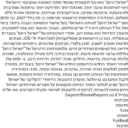
"ישראל היום" הוא גוף תקשורת שנוסד מתוך האמונה שהציבור הישראלי
ראוי לעיתונות טובה יותר, מאוזנת יותר ומדויקת יותר. עיתונות שמדברת
ולא צועקת. עיתונות אמינה, אובייקטיבית ועניינית. עיתונות אחרת וללא
תשלום. המהדורה המודפסת הראשונה פורסמה ב-30 ביולי 2007, וב-2010
הפך "ישראל היום" לעיתון הישראלי בעל שיעור החשיפה הגבוה ביותר בימי
חול. מו"ל העיתון היא ד"ר מרים אדלסון. העורך הראשי הוא עמר לחמנוביץ,
והעורך המייסד הוא עמוס רגב. אתרי האינטרנט של "ישראל היום" בעברית
ובאנגלית, כמו כן היישומונים (אפליקציות) לאנדרואיד ול-iOS, מציגים
חדשות מסביב לשעון, תוכן בלעדי, מבזקים ועדכונים, ניתוחים ופרשנויות,
וידיאו, פודקאסטים ושידורים חיים. פלטפורמות הדיגיטל של "ישראל היום"
כוללות ערוצי חדשות ודעות, תרבות ובידור, לייף סטייל, טכנולוגיה, ספורט,
כלכלה וצרכנות, בריאות, חיילים, אוכל, יהדות, תיירות ורכב. ב-2021 עלו
לאוויר האתר החדש והיישומון החדש של "ישראל היום" בעברית, במטרה
לספק לגולשים חוויה מהירה, עדכנית, בטוחה ונוחה. תכני המהדורה
המודפסת של העיתון זמינים גם באתר, במהדורה יומית מקוונת, ואפשר
לקבל אותם גם בניוזלטר. מועדון ההטבות הייחודי "הקליקה של ישראל
היום" מציע לגולשי האתר הנחות ומבצעים על מוצרים ושירותים. ישראל
היום פתוח להערות, לביקורת ולהצעות לשיפור מקהל הקוראים. פנו אלינו
במייל hayom@israelhayom.co.il.
מבזקים
חדשות
אוכל
תשחץ
ForReal
תרבות