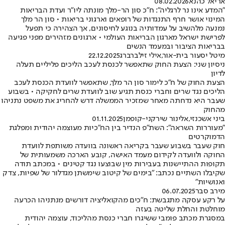
אריאל כהנא
08.02.2026
"המדע אינו נר לרגליה": ח"כ סון הר-מלך מונתה ליו"ר ועדת הבריאות
המינוי אושר חרף התנגדות של רופאים וארגוני בריאות • סון הר מלך
נמנעה מלהשיב על עמדותיה בנוגע לחיסונים, אך הצהירה כי תפעל
לפרישת ישראל מארגון הבריאות העולמי • ארגונים מזהירים מפני פגיעה
בבריאות הציבור ובמעמד הנשים
מיטל יסעור בית-אור
,
אילי זילברברג
22.12.2025
ניסיון שני: הצעת החוק שתאפשר לכנסת לעכב הליכים פליליים תעלה
לדיון
הצעת החוק של ח"כ לימור סון הר מלך, שתאפשר לוועדת הכנסת לעכב
הליכים נגד שרים וחברי כנסת תגיע שוב לוועדת שרים לחקיקה • בשבוע
שעבר היא נדחתה מאחר שמזכיר הממשלה דרש להחריג את משפט נתניהו
מהחוק
ביני אשכנזי
,
אלינור שירקני-קופמן
01.11.2025
"מעוררות השראה": השת"פ הנדיר בין הח"כיות מעוצמה יהודית ומפלגת
הדמוקרטים
חוק שעבר בשבוע שעבר בקריאה ראשונה בוועדה משותפת לוועדת
החוקה ולוועדה לקידום מעמד האישה, קובע הארכה משמעותית של
תקופות ההתיישנות בעבירות מין שבוצעו נגד קטינים • במכתב תודה
שקיבלו השתיים נכתב: "בימים של קיטוב שימשתן מגדלור של שפיות, צדק
ואנושיות"
מירב סבר
06.07.2025
על רקע עסקה מתגבשת: ח"כים מהקואליציה דורשים מנתניהו הכרעה
מוחלטת והחלת שליטה בעזה
במסגרת מכתב פומבי ששיגרו חברי כנסת מהליכוד, עוצמה יהודית