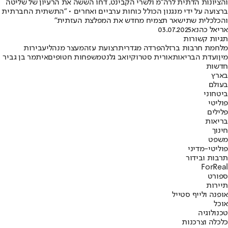
והציונות הדתית לרה"מ ולשרי הקבינט, דחו הששה את הרעיון של שליטה
ברצועה על ידי מנגנון הכולל כוחות ערביים ואחרים • "התשתית החברתית
והכלכלית שתישאר תצמיח מחדש את המפלצת העזתית"
אריאל כהנא
03.07.2025
תגיות קשורות
מלחמת חרבות ברזל
הפרדה מגדרית
רצועת עזה
מעצר מנהלי
עבירות
מין
ועדת הבריאות
אורית סטרוק
יואב גלנט
משפחות חטופים
איתמר בן גביר
חדשות
בארץ
בעולם
ביטחוני
פוליטי
פלילים
בריאות
חינוך
משפט
פוליטי-מדיני
תרבות ובידור
ForReal
ספורט
תיירות
אופנה ולייף סטייל
אוכל
טכנולוגיה
כלכלה וצרכנות