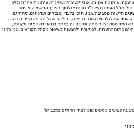
ועקת. עיתונות אמינה, אובייקטיבית ועניינית. עיתונות אחרת וללא
עור החשיפה הגבוה ביותר בימי חול. מו"ל העיתון היא ד"ר מרים אדלסון. העורך הראשי הוא עמר
 והעורך המייסד הוא עמוס רגב. אתרי האינטרנט של "ישראל היום" בעברית ובאנגלית, כמו כן היישומונים (אפליקציות) לאנדרואיד ול-iOS, מציגים חדשות מסביב לשעון, תוכן בלעדי, מבזקים ועדכונים, ניתוחים
, ספורט, כלכלה וצרכנות, בריאות, חיילים, אוכל, יהדות, תיירות ורכב.
דורה המודפסת של העיתון זמינים גם באתר, במהדורה יומית מקוונת,
היום פתוח להערות, לביקורת ולהצעות לשיפור מקהל הקוראים. פנו אלינו