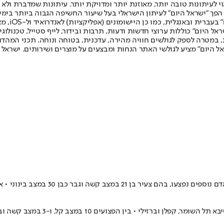
לעיתונות טובה יותר, מאוזנת יותר ומדויקת יותר. עיתונות שמדברת ולא צ
שלום. המהדורה המודפסת הראשונה פורסמה ב-30 ביולי 2007, וב-2010 הפך "ישראל היום" לעיתון הישראלי בעל שי
לחמנוביץ,
ל היום" כוללות ערוצי חדשות ודעות, תרבות ובידור, לייף סטייל, טכנולוגיה
ברית, במטרה לספק לגולשים חוויה מהירה, עדכנית, בטוחה ונוחה. תכני המה
ל היום" מציע לגולשי האתר הנחות ומבצעים על מוצרים ושירותים. ישראל 
זילי • בין הפצועים 10 במצב קל, ו-3 במצב קשה ובינוני