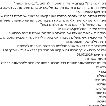
הסוף לחובות? בקרוב - תיקון היסטורי לנהגים ב"כביש הקנסות"
משרד התחבורה יקדם תיקון חקיקה על מקרים בהם חשבונות על נסיעה בכבי
רוני שקדי
25.08.2025
"רבים נופלים בפח": אזהרה חמורה מפני קמפיין פישינג שמתחזה לכביש 6
איגוד האינטרנט הישראלי מתריע את הציבור מפני הודעת מזויפות הנשלחו
דרישת התשלום" • האם גם אתם נפלתם בפח?
היאלי יעקבי-הנדלסמן
03.08.2025
בעקבות שריפת משאית עם חומרים מסוכנים: עומס תנועה בכביש 6
לוחמי כיבוי האש פועלים לכיבוי האש בסמוך לקרית גת • הכביש נחסם לתנ
רונית זילברשטיין
31.07.2025
מאריכים את כביש 6: אלו המחלפים החדשים הצפויים להיפתח
מדובר בכביש אורך מרכזי ובו מקטע המחבר בין כביש 6 ו-75 • מהלך זה נועד לשפר את זרימת התנועה ולהפחית עומסים
רוני שקדי
31.07.2025
תגיות קשורות
תאונת דרכים
תאונה
תאונות דרכים
הרוג בתאונה
רצח
מחבלים
תאונה בכביש 6
חדשות
בארץ
בעולם
ביטחוני
פוליטי
פלילים
בריאות
חינוך
משפט
פוליטי-מדיני