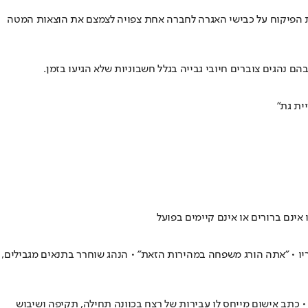
רת הפיקוח על כבישי האגרה לחברה אחת צפויה לצמצם את הוצאות המטה
נהגים צוברים חיובי גבייה בגלל חשבוניות שלא הגיעו בזמן.
ינם ברורים או אינם קיימים בפועל
ס?", כרזו לו השוטרים במהלך המרדף אחריו • "אתה הורג משפחה במהירות הזאת" • הנהג שוחרר בתנאים מגבילים,
• כתב אישום מייחס לו עבירות של רצח בכוונה תחילה, תקיפה ושיבוש