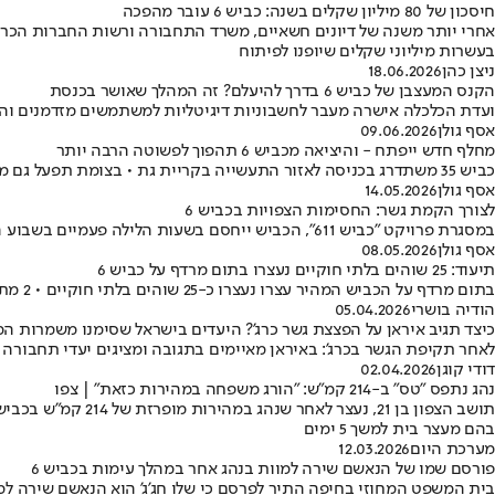
חיסכון של 80 מיליון שקלים בשנה: כביש 6 עובר מהפכה
אחרי יותר משנה של דיונים חשאיים, משרד התחבורה ורשות החברות הכריע
בעשרות מיליוני שקלים שיופנו לפיתוח
ניצן כהן
18.06.2026
הקנס המעצבן של כביש 6 בדרך להיעלם? זה המהלך שאושר בכנסת
ועדת הכלכלה אישרה מעבר לחשבוניות דיגיטליות למשתמשים מזדמנים והנח
אסף גולן
09.06.2026
מחלף חדש ייפתח - והיציאה מכביש 6 תהפוך לפשוטה הרבה יותר
כביש 35 משתדרג בכניסה לאזור התעשייה בקריית גת • בצומת תפעל גם מערכת רמזורים חדשה • ראש העיר: "יפחית עומסים וישדרג את הגישה לקריית גת"
אסף גולן
14.05.2026
לצורך הקמת גשר: החסימות הצפויות בכביש 6
במסגרת פרויקט "כביש 611", הכביש ייחסם בשעות הלילה פעמיים בשבוע הבא • אלו הצירים שייסגרו - והדרכים החלופיות • צפו במפה
אסף גולן
08.05.2026
תיעוד: 25 שוהים בלתי חוקיים נעצרו בתום מרדף על כביש 6
בתום מרדף על הכביש המהיר עצרו נעצרו כ-25 שוהים בלתי חוקיים • 2 מתוך העצורים דרושים לחקירה בשב"כ
הודיה בושרי
05.04.2026
כיצד תגיב איראן על הפצצת גשר כרג’? היעדים בישראל שסימנו משמרות ה
לאחר תקיפת הגשר בכרג': באיראן מאיימים בתגובה ומציגים יעדי תחבורה ב
דודי קוגן
02.04.2026
נהג נתפס "טס" ב-214 קמ"ש: "הורג משפחה במהירות כזאת" | צפו
בהם מעצר בית למשך 5 ימים
מערכת היום
12.03.2026
פורסם שמו של הנאשם שירה למוות בנהג אחר במהלך עימות בכביש 6
בית המשפט המחוזי בחיפה התיר לפרסם כי שלו חג'ג' הוא הנאשם שירה למו