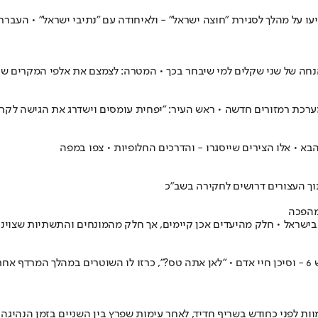
ו על מהלך לסגירת "חוצה ישראל" - ולאיחודה עם "נתיבי ישראל" • העב
ה של שני שקלים למי שיבחר בכך • המטרה: לצמצם את אלפי המקרים שבהם 
מהפכה
ישראל • חלק מהיעדים אכן קיימים, אך חלק מהמונחים והתשתיות שצוינו א
תושב הצפון בן 21, נעצר לאחר שנהג במהירות מופרזת של 214 קמ"ש בכביש 6 - וסיכן חיי אדם • "לאן אתה ט
ות לפני כחודש בשריף חדיד, לאחר עימות שפרץ בין השניים בזמן הנהיגה 