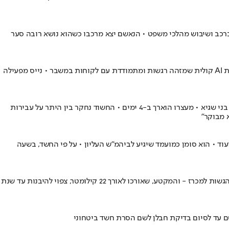
ברכב ושיבוש מהלכי משפט • הנאשם יצא מרכבו כשהוא נושא רובה סער
חברות ישראליות מובילות משלבות בינה מלאכותית בשירות לקוחות • בבזק כ-50% מהפניות נפתרות כיום בתהליכים דיגיטליים • כביש 6 השיק נציגת AI קולית שמזהה רגשות ומתמודדת עם לקוחות במשבר • נייס מפעילה
שוקה בן שושן נלקח לחקירה בעקבות החשד כי במהלך התאונה הקטלנית בכביש 6 בה לקח חלק, הוביל להריגתו של נשיא בית המשפט העליון בב"ש, בני שגיא • מעצרו הוארך ב-4 ימים • החשוד נחקר בין היתר על עבירות
 מבוקר"
עוד • הוא סומן כמועמד שיגיע לביהמ"ש העליון • על פי החשד, בשעה
התקדמות נרשמה בהקמת המקטע הנוסף בכביש 6 - ממחלף סומך ועד לבית העמק • שש קבוצות המורכבות מחברות ישראליות ובינלאומיות הגישו הגשות למכרז - והמקטע, שאורכו לאורך 22 קילומטר, צפוי להיבנות עד שנת