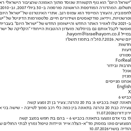
"ישראל היום" הוא גוף תקשורת שנוסד מתוך האמונה שהציבור הישראלי ראוי 
ת
ופרשנויות, וידיאו, פודקאסטים ושידורים חיים. פלטפורמות הדיגיטל של "ישרא
ב-2021 עלו לאוויר האתר החדש והיישומון החדש של "ישראל היום" בע
ואפשר לקבל אותם גם בניוזלטר. מועדון ההטבות הייחודי "הקליקה של ישרא
במייל hayom@israelhayom.co.il.
יום שישי, 10.7.2026
כ"ה בתמוז תשפ"ו
חדשות
דעות
ספורט
ForReal
תרבות ובידור
אוכל
מגזין
אנחנו מגייסים
English
X
כביש 6
תאונה קשה בכביש 6: בת 20 נהרגה; צעיר בן 21 נפצע קשה
צעירה כבת 20 נהרגה בתאונה בין כמה כלי רכב סמוך לטייבה • שישה בני אדם נוספים נפצעו, בהם צעיר בן 21 במצב קשה וגבר כבן 30 במצב בינוני • ארבעה פצועים נוספים פונו לבתי החולים במצב קל
ירון דורון
11.07.2026
13 בני אדם נפצעו בתאונה בכביש 6 - בהם בת חמש במצב קשה
הפצועים פונו במסוק מד"א-הצלה אייר וניידות טיפול נמרץ לבתי החולים שיבא תל השומר, קפלן ובר
הודיה בושרי
10.07.2026