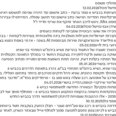
מהלכי משפט
מישל מכול
12.02.2026
העימות בכביש 6 נגמר ברצח - כתב אישום נגד היורה שניסה לטשטש ראיות
פרקליטות המדינה הגישה כתב אישום נגד תושב עפולה, המייחס לו עבירות
מסוג M16, ניגש לרכב האחר ותקף את שריף חדיד ז"ל
עידן אבני
,
מישל מכול
06.02.2026
הכירו את שוש: הבוטית שמבינה לקוחות כועסים
6 מיליארד אינטראקציות שירות מבוססות AI בשנה • אז מי באמת נמצא בצד השני של הקו?
רועי בית לוי
05.02.2026
הוארך מעצרו של החשוד בהריגת נשיא ביהמ"ש המחוזי בני שגיא
של המתה בקלות דעת, נהיגה תחת השפעת סמים וסטייה מנתיב הנסיעה • הח
הודיה בושרי
05.01.2026
בני שגיא, נשיא ביהמ"ש המחוזי בב"ש, נהרג בתאונת הדרכים בכביש 6
במהלך תקופת כהונתו, שגיא ניהל תיקים מורכבים ביותר בתחום הפלילי, בי
שרכב על אופנועו, רכב שעלה באש פגע בו • פרמדיקים במד"א: "מדובר בתא
אלינור שירקני-קופמן
,
הודיה בושרי
04.01.2026
פחות פקקים? הבשורה החדשה למשתמשי כביש 6
2030 • אלו ההטבות שצפויות להינתן למשתמשי הדרך בכביש החדש
אסף גולן
30.12.2025
דרמה בכביש 6: רכב עם שב"חים נעצר - חבלן הוזעק בעקבות חשד ביטחוני
כביש 6 לכיוון צפון נחסם לתנועה סמוך למחלף אייל שבאזור השרון, לאחר שהמשטרה עצרה רכב עם שמונה שב"חים • מהמשטרה נמסר כי הכביש נחסם עד לסיום בדיקת חבלן לשם הסרת חשד ביטחוני
מערכת היום
15.12.2025