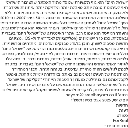
"ישראל היום" הוא גוף תקשורת שנוסד מתוך האמונה שהציבור הישראלי
ראוי לעיתונות טובה יותר, מאוזנת יותר ומדויקת יותר. עיתונות שמדברת
ולא צועקת. עיתונות אמינה, אובייקטיבית ועניינית. עיתונות אחרת וללא
תשלום. המהדורה המודפסת הראשונה פורסמה ב-30 ביולי 2007, וב-2010
הפך "ישראל היום" לעיתון הישראלי בעל שיעור החשיפה הגבוה ביותר בימי
חול. מו"ל העיתון היא ד"ר מרים אדלסון. העורך הראשי הוא עמר לחמנוביץ,
והעורך המייסד הוא עמוס רגב. אתרי האינטרנט של "ישראל היום" בעברית
ובאנגלית, כמו כן היישומונים (אפליקציות) לאנדרואיד ול-iOS, מציגים
חדשות מסביב לשעון, תוכן בלעדי, מבזקים ועדכונים, ניתוחים ופרשנויות,
וידיאו, פודקאסטים ושידורים חיים. פלטפורמות הדיגיטל של "ישראל היום"
כוללות ערוצי חדשות ודעות, תרבות ובידור, לייף סטייל, טכנולוגיה, ספורט,
כלכלה וצרכנות, בריאות, חיילים, אוכל, יהדות, תיירות ורכב. ב-2021 עלו
לאוויר האתר החדש והיישומון החדש של "ישראל היום" בעברית, במטרה
לספק לגולשים חוויה מהירה, עדכנית, בטוחה ונוחה. תכני המהדורה
המודפסת של העיתון זמינים גם באתר, במהדורה יומית מקוונת, ואפשר
לקבל אותם גם בניוזלטר. מועדון ההטבות הייחודי "הקליקה של ישראל
היום" מציע לגולשי האתר הנחות ומבצעים על מוצרים ושירותים. ישראל
היום פתוח להערות, לביקורת ולהצעות לשיפור מקהל הקוראים. פנו אלינו
במייל hayom@israelhayom.co.il.
יום שישי, 5.6.2026
כ' בסיון תשפ"ו
חדשות
דעות
ספורט
ForReal
תרבות ובידור