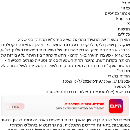
אוכל
מגזין
אנחנו מגייסים
English
X
חדשות
פלילים
הוארך מעצרו של החשוד בהריגת נשיא ביהמ"ש המחוזי בני שגיא
שוקה בן שושן נלקח לחקירה בעקבות החשד כי במהלך התאונה הקטלנית
בכביש 6 בה לקח חלק, הוביל להריגתו של נשיא בית המשפט העליון בב"ש,
בני שגיא • מעצרו הוארך ב-4 ימים • החשוד נחקר בין היתר על עבירות של
המתה בקלות דעת, נהיגה תחת השפעת סמים וסטייה מנתיב הנסיעה •
החשוד טען: "ירדתי בצורה מאוד מבוקרת לשול והנוסע ירד לשול בצורה לא
מבוקר"
הודיה בושרי
5/1/2026, 13:46
,עודכן
6/1/2026, 10:45
0
השמעה
גבר אזוק(אילוסטרציה). צילום: דוברות המשטרה
מעצרו של שוקה בן שושן הוארך בבית המשפט בארבעה ימים. שושן, נחשד
במעורבות בתאונת הדרכים הקטלנית, בה נהרג
נשיא ביהמ"ש המחוזי