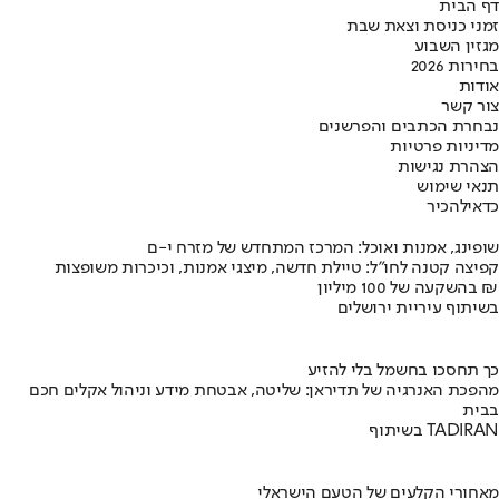
דף הבית
זמני כניסת וצאת שבת
מגזין השבוע
בחירות 2026
אודות
צור קשר
נבחרת הכתבים והפרשנים
מדיניות פרטיות
הצהרת נגישות
תנאי שימוש
כדאי
להכיר
שופינג, אמנות ואוכל: המרכז המתחדש של מזרח י-ם
קפיצה קטנה לחו"ל: טיילת חדשה, מיצגי אמנות, וכיכרות משופצות
בהשקעה של 100 מיליון ₪
בשיתוף עיריית ירושלים
כך תחסכו בחשמל בלי להזיע
מהפכת האנרגיה של תדיראן: שליטה, אבטחת מידע וניהול אקלים חכם
בבית
בשיתוף TADIRAN
מאחורי הקלעים של הטעם הישראלי