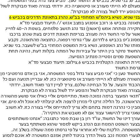
בב"ש, בני שגיא
, בכביש 6. החשוד טען: "מביע צער גדול בפני המשפחה.
מעולם לא הייתי מעורב או סיטואציה כזו. ירדתי בצורה מאוד מבוקרת לשול
והנוסע ירד לשול בצורה לא מבוקרת".
בני שגיא, נשיא ביהמ"ש המחוזי בב"ש, נהרג בתאונת הדרכים בכביש 6
תאונה בכביש 6: רוכב אופנוע במצב אנוש // תיעוד מבצעי מד"א
חקירה נפתחה אמש (ראשון) נגד נהג תושב פלמחים, בשנות ה-40 לחייו,
אשר על פי החשד היה מעורב בגרימת תאונת דרכים בעת שנהג ברכבו
מסוג ג׳יפ בכביש 6 לדרום. עפ"י גורמי רפואה, כתוצאה מהתאונה, נקבע
מותו של נהג האופנוע, נשיא בית המשפט המחוזי בב"ש לשעבר, בני שגיא.
החשוד נחקר בין היתר על עבירות של המתה בקלות דעת, נהיגה תחת
השפעת סמים וסטייה מנתיב הנסיעה.
זירת התאונה הקטלנית בכביש 6,צילום: תיעוד מבצעי מד"א
גרסת החשוד
החשוד טען כי "אני מביע צער גדול בפני המשפחה, אני בן אדם נורמטיבי מן
השורה מעולם לא הייתי מעורב או סיטואציה כזו, לא עבריין תנועה ועם כל
הכבוד והצער, על כל הבחינה שלכם, צריך לציין דבר מאוד חשוב, ירדתי
בצורה מאוד מבוקרת לשול והנוסע ירד לשול בצורה לא מבוקרת.
"תנאי המעצר ברמה נמוכה מאוד, מתייחסים אליי כאילו אני פושע מהשורה
הראשונה, כל הלילה זרקו לי מזרון לרצפה ולא קיבלתי לא אוכל ולא מים, אני
מבין כי נהרגה דמות בתחם ולא צריך להתייחס אליי בצורה כזו. לא חשוב
שאני צריך להישאר עצור אם לא משבש את החקירה".
עורך דינו של החשוד, עו"ד רון בן שבת מסר כתגובה: "אנחנו משתתפים
בצער השופט המנוח וגם הנהג ביקש למסור שהוא משתתף בצער
המשפחה. הלקוח שלי לא אחראי על פי גרסתו ממה שעולה בשלב זה,
לצערי המנוח נכב בשול הדרך בניגוד לחוק אמנם המשטרה לא אוכם לנסוע