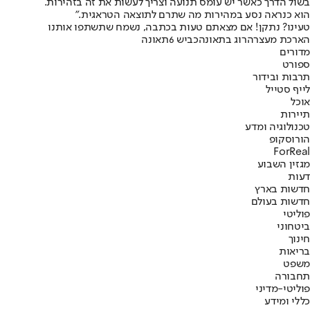
בשול הדרך כאשר יש עומס תנועה וצריך לעשות את זה בזהירות.
הוא כנראה נסע במהירות מה שתרם לתוצאה הטראגית."
טעינו? נתקן! אם מצאתם טעות בכתבה, נשמח שתשתפו אותנו
הארכת מעצר
הרוג בתאונה
כביש 6
תאונה
מדורים
ספורט
תרבות ובידור
לייף סטייל
אוכל
תיירות
טכנולוגיה ומדע
הורוסקופ
ForReal
מגזין השבוע
דעות
חדשות בארץ
חדשות בעולם
פוליטי
ביטחוני
חינוך
בריאות
משפט
תחבורה
פוליטי-מדיני
כללי ומידע