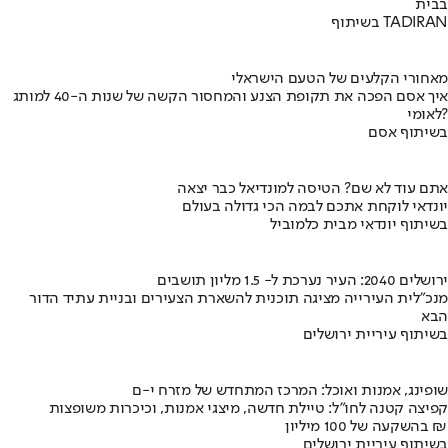
בבית
בשיתוף TADIRAN
מאחורי הקלעים של הטעם הישראלי
איך אסם הפכה את תקופת הצנע והמחסור הקשה של שנות ה-40 למותג
לאומי?
בשיתוף אסם
אתם עוד לא שם? הטיסה למונדיאל כבר יצאה
יונדאי לוקחת אתכם לבמה הכי גדולה בעולם
בשיתוף יונדאי מבית כלמוביל
ירושלים 2040: העיר נערכת ל- 1.5 מליון תושבים
מנכ"לית העירייה מציגה תוכנית להשארת הצעירים ובניית עתיד הדור
הבא
בשיתוף עיריית ירושלים
שופינג, אמנות ואוכל: המרכז המתחדש של מזרח י-ם
קפיצה קטנה לחו"ל: טיילת חדשה, מיצגי אמנות, וכיכרות משופצות
בהשקעה של 100 מיליון ₪
בשיתוף עיריית ירושלים