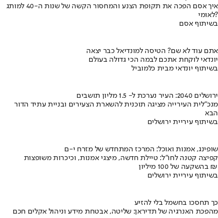
איך אסם הפכה את תקופת הצנע והמחסור הקשה של שנות ה-40 למותג
לאומי?
בשיתוף אסם
אתם עוד לא שם? הטיסה למונדיאל כבר יצאה
יונדאי לוקחת אתכם לבמה הכי גדולה בעולם
בשיתוף יונדאי מבית כלמוביל
ירושלים 2040: העיר נערכת ל- 1.5 מליון תושבים
מנכ"לית העירייה מציגה תוכנית להשארת הצעירים ובניית עתיד הדור
הבא
בשיתוף עיריית ירושלים
שופינג, אמנות ואוכל: המרכז המתחדש של מזרח י-ם
קפיצה קטנה לחו"ל: טיילת חדשה, מיצגי אמנות, וכיכרות משופצות
בהשקעה של 100 מיליון ₪
בשיתוף עיריית ירושלים
כך תחסכו בחשמל בלי להזיע
מהפכת האנרגיה של תדיראן: שליטה, אבטחת מידע וניהול אקלים חכם