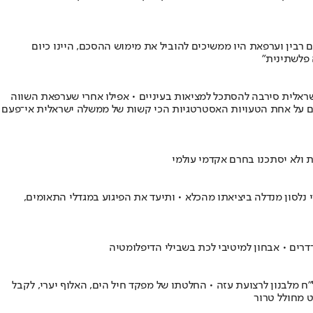
ם רבין וערפאת היו ממשיכים להוביל את מימוש ההסכם, היינו כיום
 פלשתינית"
ראלית סירבה להסתכל למציאות בעיניים • אפילו אחרי שערפאת השווה
ייהם על אחת הטעויות האסטרטגיות הכי קשות של ממשלה ישראלית אי־פעם
 ולא יסתכנו בחרם אקדמי עולמי
י נלסון מנדלה ביציאתו מהכלא • ותיעד את הפיגוע במגדלי התאומים,
דרים • אבחון למיטיבי לכת בשבילי הדיפלומטיה
ם כלי שיט בשם סנטוריני, שמנסה להבריח אמל"ח מלבנון לרצועת עזה • החלטתו של מפקד חיל הים, האלוף יערי, לקבל