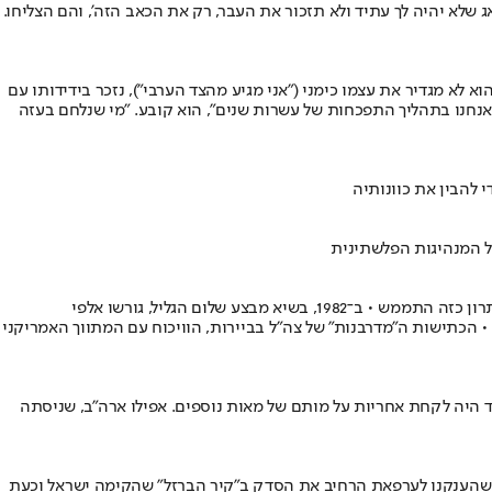
דאג שלא יהיה לך עתיד ולא תזכור את העבר, רק את הכאב הזה', והם הצליחו.
א מגדיר את עצמו כימני ("אני מגיע מהצד הערבי"), נזכר בידידותו עם
אחד לילדים ואחד למבוגרים • "אנחנו בתהליך התפכחות של עשרות שנים", הוא קובע. "מי שנלחם בעזה
של המנהיגות הפלשתינית
בימים אלה, שבהם יש מי שמציעים הסכם שבמסגרתו יגורשו יחיא סינוואר ומחבלי חמאס מרצועת עזה למדינה שלישית, חזרנו לפעם הקודמת שבה פתרון כזה התממש • ב־1982, בשיא מבצע שלום הגליל, גורשו אלפי
ות דנים בשאלה אם זה השתלם • הכתישות ה"מדרבנות" של צה"ל בביירות, הוויכוח עם המתווך האמריקני
 ועתיד היה לקחת אחריות על מותם של מאות נוספים. אפילו ארה"ב, שניסתה
אוסלו, חוסר התגובה ההולמת לפיגועים וכבוד המלכים שהענקנו לערפאת הרחיב את הסדק ב"קיר הברזל" שהקימה ישראל וכעת