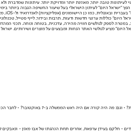
לעיתונות טובה יותר, מאוזנת יותר ומדויקת יותר. עיתונות שמדברת ולא צ
שלום. המהדורה המודפסת הראשונה פורסמה ב-30 ביולי 2007, וב-2010 הפך "ישראל היום" לעיתון הישראלי בעל שי
לחמנוביץ,
ל היום" כוללות ערוצי חדשות ודעות, תרבות ובידור, לייף סטייל, טכנולוגיה
ברית, במטרה לספק לגולשים חוויה מהירה, עדכנית, בטוחה ונוחה. תכני המה
ל היום" מציע לגולשי האתר הנחות ומבצעים על מוצרים ושירותים. ישראל 
למה דבק בתהליך, למרות הפיגועים הקשים וסלידתו האיש
ים - חלקם בעידן ערפאת, אחרים תחת הנהגתו של אבו מאזן - ונאבקים לקב