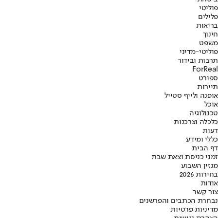
פוליטי
פלילים
בריאות
חינוך
משפט
פוליטי-מדיני
תרבות ובידור
ForReal
ספורט
תיירות
אופנה ולייף סטייל
אוכל
טכנולוגיה
כלכלה וצרכנות
דעות
כללי ומידע
דף הבית
זמני כניסת וצאת שבת
מגזין השבוע
בחירות 2026
אודות
צור קשר
נבחרת הכתבים והפרשנים
מדיניות פרטיות