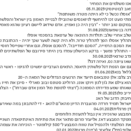
אנו משלמים את המחיר
זאב ז'בוטינסקי
05.11.2023
"אוסלו נכשל כי לא היתה מטרה משותפת"
מתי מעט זכו להיחשף לניואנסים שהובילו לבניית האמון בין ישראל והפלשתי
במקום טוב יותר • "רבין היה כן ואמיץ, אדם שידאג ליישם רעיון שהוא מאמי
דנה בן שמעון
31.08.2023
שלב אחרי שלב: תולדות ההונאה של ערפאת בהסכמי אוסלו
תהליך אוסלו הפך לתהליך טרור, ולא היה קשה לשער שכך יהיה • הכתובת 
את הסכם הרמייה, "הסכם חודייבה", להסכם אוסלו, וגם אחרי שפייסל חוסי
- התהליך נמשך • ברקע הכישלון עמדו בין היתר סירובם של הפלשתינים לה
נדב שרגאי
30.08.2023
שאו ציונה נס, ואיזה דגל?
גם אם הנפת דגל פלשתין תיאסר, התאים הערביים ימשיכו להניפו • ראשי ה
ג'לאל בנא
01.06.2023
רב צלם: אלן טננבאום תיעד את הרגעים הגדולים של המאה ה-20
הוא צילם את ג'ון לנון ויוקו אונו, הרולינג סטונס ובוב מארלי • סיכן את
שאותו שמע מדירתו הסמוכה ("רצתי לתופת מול המון אדם שברחו") • הצלם
יריב פלג
19.03.2023
חיבוק הדוב של האג
ישראל תמיד חרדה מהעברת הדיון מהאו"ם להאג • די להתבונן במה שאירע ל
דן מרגלית
04.01.2023
המבצע שהוכיח: אין גבול לתעוזת הלוחמים
את המלצתי ולהכפיל את טווח המבצע ל־500 קילומטר - הוכיחה את עצמה • תוצאותיו של המבצע הביאו את ממשל בוש להבין כי ערפאת הוא טרוריסט מחולל טרור
אלוף (מיל') אליעזר (צ'ייני) מרום
02.01.2022