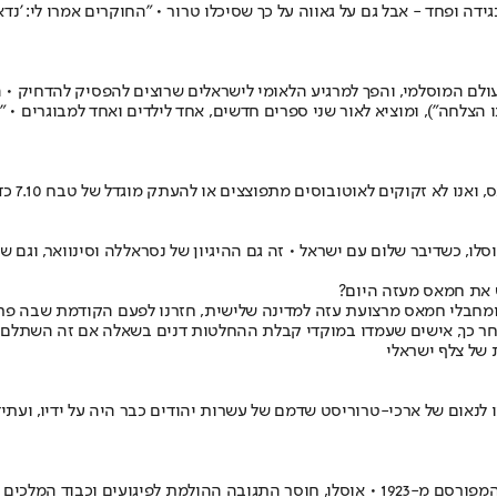
גידה ופחד - אבל גם על גאווה על כך שסיכלו טרור • "החוקרים אמרו לי: 'נ
מוסלמי, והפך למרגיע הלאומי לישראלים שרוצים להפסיק להדחיק • הוא ל
סר ערפאת ("צילמנו ראיון עם ברכה לערוץ 10, הוא איחל לנו הצלחה"), ומוציא לאור שני ספרים חדשים, 
ים לאוטובוסים מתפוצצים או להעתק מוגדל של טבח 7.10 כדי להבין את כוונותיה
ו, כשדיבר שלום עם ישראל • זה גם ההיגיון של נסראללה וסינוואר, וגם 
של אש"ף, ובראשם יאסר ערפאת, מלבנון לתוניסיה • 41 שנים אחר כך, אישים שעמדו במוקדי קבלת ההחלט
של צלף ישראלי
"ם והריעו לנאום של ארכי-טרוריסט שדמם של עשרות יהודים כבר היה על ידיו,
100 שנים לאחר מאמר "קיר הברזל", נכדו של זאב ז'בוטינסקי חוזר למאמרו המפורסם מ-1923 • 