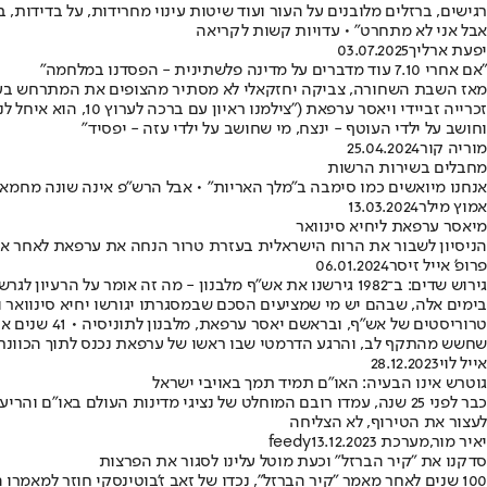
רגישים, ברזלים מלובנים על העור ועוד שיטות עינוי מחרידות, על בדידות, ב
אבל אני לא מתחרט" • עדויות קשות לקריאה
יפעת ארליך
03.07.2025
"אם אחרי 7.10 עוד מדברים על מדינה פלשתינית - הפסדנו במלחמה"
מאז השבת השחורה, צביקה יחזקאלי לא מסתיר מהצופים את המתרחש בעולם ה
זכרייה זביידי ויא
וחושב על ילדי העוטף - ינצח, מי שחושב על ילדי עזה - יפסיד"
מוריה קור
25.04.2024
מחבלים בשירות הרשות
אנחנו מיואשים כמו סימבה ב"מלך האריות" • אבל הרש"פ אינה שונה מחמאס, ואנו לא זקוק
אמוץ מילר
13.03.2024
מיאסר ערפאת ליחיא סינוואר
הניסיון לשבור את הרוח הישראלית בעזרת טרור הנחה את ערפאת לאחר אוסל
פרופ' אייל זיסר
06.01.2024
גירוש שדים: ב־1982 גירשנו את אש"ף מלבנון - מה זה אומר על הרעיון לגרש את חמאס מעזה היום?
טרוריסטים 
שחשש מהתקף לב, והרגע הדרמטי שבו ראשו של ערפאת נכנס לתוך הכוונת 
אייל לוי
28.12.2023
גוטרש אינו הבעיה: האו"ם תמיד תמך באויבי ישראל
כבר לפני 25 שנה, עמדו רובם המוחלט של נציגי מדינות העולם באו
לעצור את הטירוף, לא הצליחה
יאיר מור
,
מערכת feedy
13.12.2023
סדקנו את "קיר הברזל" וכעת מוטל עלינו לסגור את הפרצות