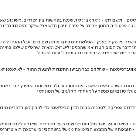
נים - ולשבירתו • זיאד אבו זיאד, שנכח בפגישות בין הצדדים, משוכנע שא
ן בו; פרס היה תחמן - דיבר על מזרח תיכון חדש אבל שיקר והיה נגד מדינה
נרשמה על הקיר בענק • הפלשתינים כתבו אותה שם בדם, אבל ההנהגה היש
יני דיבר על הסוס הטרויאני שהכניסו לישראל, ומאות ישראלים שילמו בח
כיר בישראל כמדינה יהודית ודבקותם ב"זכות השיבה"
אוניברסיטאות - שחלקם כבר הביעו התנגדות להצעת החוק - לא יאכפו זאת
 חייו ברחובות שכם באינתיפאדה ועם כוחות ארה"ב במלחמת המפרץ • רדף אחר
 אלן טננבאום מספר על מאחורי הקלעים של תמונותיו
דרום אפריקה ולסרביה בבית הדין הבינלאומי כדי להבין לאן הדברים מידר
מפקד המבצע דאז, אליעזר מרום מתאר את את פתיחת האינתיפאדה השנייה • במאי 2000 עוצר חיל הי