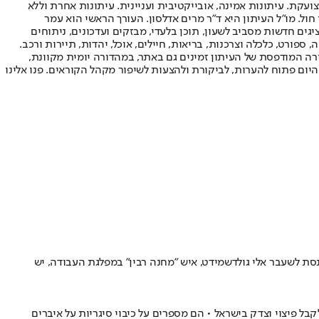
ועקת. עיתונות אמינה, אובייקטיבית ועניינית. עיתונות אחרת וללא
עור החשיפה הגבוה ביותר בימי חול. מו"ל העיתון היא ד"ר מרים אדלסון. העורך הראשי הוא עמר
 והעורך המייסד הוא עמוס רגב. אתרי האינטרנט של "ישראל היום" בעברית ובאנגלית, כמו כן היישומונים (אפליקציות) לאנדרואיד ול-iOS, מציגים חדשות מסביב לשעון, תוכן בלעדי, מבזקים ועדכונים, ניתוחים
, ספורט, כלכלה וצרכנות, בריאות, חיילים, אוכל, יהדות, תיירות ורכב.
דורה המודפסת של העיתון זמינים גם באתר, במהדורה יומית מקוונת,
היום פתוח להערות, לביקורת ולהצעות לשיפור מקהל הקוראים. פנו אלינו
ית מיאסר ערפאת? • וגם: מה היה קורה אם היה ראש הממשלה ב-7 באוקטובר? • לחבר הכנסת לשעבר אלי גולדשמידט, איש "מחנה רבין" במפלגת העבודה, יש
ל פיצוי וצדק בישראל • הם מספרים על כיבוי סיגריות על איברים