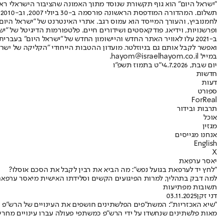
"ישראל היום" הוא גוף תקשורת שנוסד מתוך האמונה שהציבור הישראלי ראוי 
ת
ופרשנויות, וידיאו, פודקאסטים ושידורים חיים. פלטפורמות הדיגיטל של "ישרא
ב-2021 עלו לאוויר האתר החדש והיישומון החדש של "ישראל היום" בע
ואפשר לקבל אותם גם בניוזלטר. מועדון ההטבות הייחודי "הקליקה של ישרא
במייל hayom@israelhayom.co.il.
יום שבת, 4.7.2026
י"ט בתמוז תשפ"ו
חדשות
דעות
ספורט
ForReal
תרבות ובידור
אוכל
מגזין
אנחנו מגייסים
English
X
יאסר ערפאת
"לחץ יד לערפאת בגועל נפש": מה הביא את רבין לקבל את הסכם אוסלו?
תשובות מפתיעות
דני זקן
03.11.2025
"שיא האכזריות": המשת"פים הפלשתינים חושפים את העינויים של הרש"פ
מאות פלשתינים שנחשדו על ידי הרש"פ כמשתפי פעולה עברו עינויים מחריד