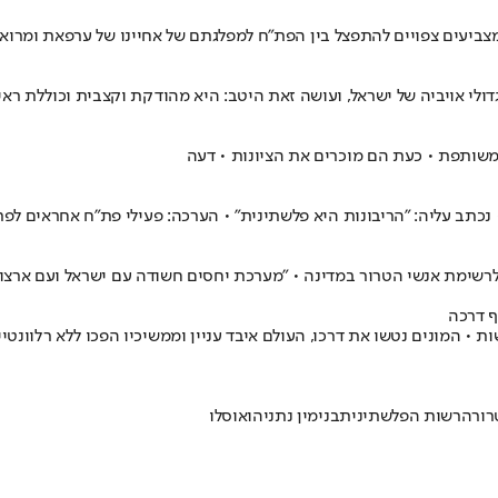
ביעים צפויים להתפצל בין הפת"ח למפלגתם של אחיינו של ערפאת ומרואן
 המשותפת • כעת הם מוכרים את הציונות • דעה
נכתב עליה: "הריבונות היא פלשתינית" • הערכה: פעילי פת"ח אחראים לפר
לרשימת אנשי הטרור במדינה • "מערכת יחסים חשודה עם ישראל ועם ארצו
 • המונים נטשו את דרכו, העולם איבד עניין וממשיכיו הפכו ללא רלוונטי
רור
הרשות הפלשתינית
בנימין נתניהו
אוסלו