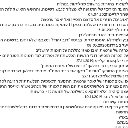
לקראת בחירות ברשות: מחלוקות בפת"ח
הוועד המרכזי של התנועה לא מצליח לגבש רשימה, והחשש הוא שקולות המצ
שחר קליימן
04.04.2021
"אויבים": חוזרים אל סדאם חוסיין ואל יאסר ערפאת
הסדרה התיעודית שעלתה בכאן 11 עוסקת במנהיגים במזרח התיכון שהיו גדולי אויביה של ישראל, ועושה זאת היטב: היא מהודקת וקצבית וכוללת ראיונות מעניינים
ניר וולף
13.01.2021
ערפאת היה נהנה מכחול לבן
גנץ ולפיד לא היססו לנקוט בביטוי "רוב יהודי" ונשבעו שלא ייגעו ברשימה
יעקב ברדוגו
08.03.2020
כרזה של ערפאת ואבו מאזן נתלתה על חומות ירושלים
על הכרזה הופיעו דגלי הרשות הפלשתינית ופת"ח, לצד תמונות המנהיגים • 
יורי ילון
,
שחר קליימן
27.11.2019
עיתון טורקי נגד דחלאן: "הרוצח של המזרח התיכון"
העיתון הטורקי "הורייט" תקף את בכיר הפת"ח מוחמד דחלאן, שכבר צורף 
דין שמואל אלמס
23.11.2019
15 שנים למותו של יאסר ערפאת: התנועה הלאומית הפלשתינית הגיעה לסוף דרכה
היום מציינים הפלשתינים את יום השנה למותו של מנהיג אש"ף ומייסד הרשות
עצם קיומה, אלא דווקא מכישלונה של תנועה זו • פרשנות
פרופ' אייל זיסר
10.11.2019
תגיות קשורות
יצחק רבין
אבו מאזן
הסכם אוסלו
שמעון פרס
מלחמת חרבות ברזל
פלשתינים
ט
חדשות
בארץ
בעולם
ביטחוני