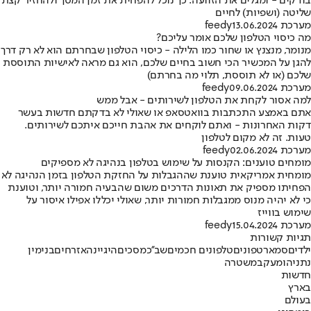
בודקים - ומגלים את הזוועה. כך נוכל להפחית את זמן המסך ולהחזיר קצת
שליטה (ושפיות) לחיים
מערכת feedy
13.06.2024
מה כיסוי הטלפון שלכם אומר עליכם?
מנומר, מנצנץ או שחור כמו הלילה - כיסוי הטלפון שבחרתם הוא לא רק דרך
להגן על המכשיר הכי חשוב בחיים שלכם, הוא גם מראה לאישיות התוססת
שלכם (או לא תוססת, תלוי מה בחרתם)
מערכת feedy
09.06.2024
למה אסור לקחת את הטלפון לשירותים - אבל ממש
אתם באמצע התכתבות בוואטסאפ או שאולי לא בדקתם חדשות בעשר
דקות האחרונות - ואתם לוקחים את אהבת חייכם איתכם לשירותים.
טעות. זה לא מקום לטלפון
מערכת feedy
02.06.2024
מומחים טוענים: הקנסות על שימוש בטלפון בנהיגה לא מספיקים
מומחית אמריקאית טוענת שההגבלות על החזקת הטלפון בזמן הנהיגה לא
הפחיתו מספיק את תאונות הדרכים משום שהבעיה חמורה יותר, וטוענת
כי לא יהיה מנוס ממגבלות חמורות יותר, שאולי יכללו אפילו איסור על
שימוש בווייז
מערכת feedy
15.04.2024
תגיות קשורות
ילדים
סמארטפונים
טלפונים חכמים
שב''כ
מסכים
היגיינה
אזרחים
בנימין
נתניהו
מעקב
משטרה
חדשות
בארץ
בעולם