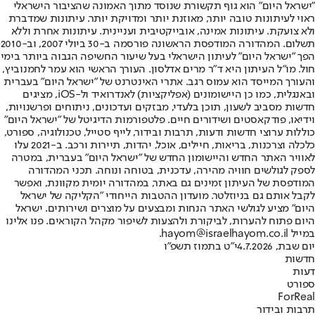
"ישראל היום" הוא גוף תקשורת שנוסד מתוך האמונה שהציבור הישראלי
ראוי לעיתונות טובה יותר, מאוזנת יותר ומדויקת יותר. עיתונות שמדברת
ולא צועקת. עיתונות אמינה, אובייקטיבית ועניינית. עיתונות אחרת וללא
תשלום. המהדורה המודפסת הראשונה פורסמה ב-30 ביולי 2007, וב-2010
הפך "ישראל היום" לעיתון הישראלי בעל שיעור החשיפה הגבוה ביותר בימי
חול. מו"ל העיתון היא ד"ר מרים אדלסון. העורך הראשי הוא עמר לחמנוביץ,
והעורך המייסד הוא עמוס רגב. אתרי האינטרנט של "ישראל היום" בעברית
ובאנגלית, כמו כן היישומונים (אפליקציות) לאנדרואיד ול-iOS, מציגים
חדשות מסביב לשעון, תוכן בלעדי, מבזקים ועדכונים, ניתוחים ופרשנויות,
וידיאו, פודקאסטים ושידורים חיים. פלטפורמות הדיגיטל של "ישראל היום"
כוללות ערוצי חדשות ודעות, תרבות ובידור, לייף סטייל, טכנולוגיה, ספורט,
כלכלה וצרכנות, בריאות, חיילים, אוכל, יהדות, תיירות ורכב. ב-2021 עלו
לאוויר האתר החדש והיישומון החדש של "ישראל היום" בעברית, במטרה
לספק לגולשים חוויה מהירה, עדכנית, בטוחה ונוחה. תכני המהדורה
המודפסת של העיתון זמינים גם באתר, במהדורה יומית מקוונת, ואפשר
לקבל אותם גם בניוזלטר. מועדון ההטבות הייחודי "הקליקה של ישראל
היום" מציע לגולשי האתר הנחות ומבצעים על מוצרים ושירותים. ישראל
היום פתוח להערות, לביקורת ולהצעות לשיפור מקהל הקוראים. פנו אלינו
במייל hayom@israelhayom.co.il.
יום שבת, 4.7.2026
י"ט בתמוז תשפ"ו
חדשות
דעות
ספורט
ForReal
תרבות ובידור