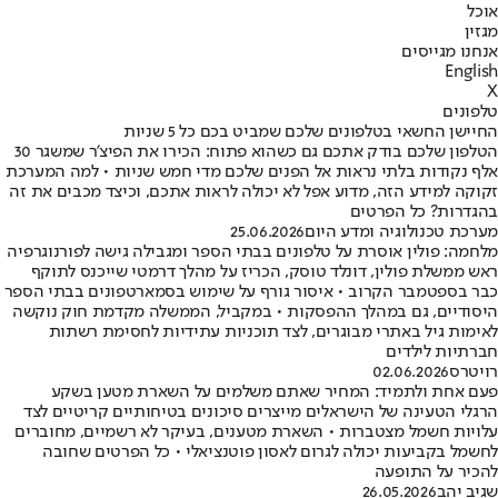
אוכל
מגזין
אנחנו מגייסים
English
X
טלפונים
החיישן החשאי בטלפונים שלכם שמביט בכם כל 5 שניות
הטלפון שלכם בודק אתכם גם כשהוא פתוח: הכירו את הפיצ'ר שמשגר 30
אלף נקודות בלתי נראות אל הפנים שלכם מדי חמש שניות • למה המערכת
זקוקה למידע הזה, מדוע אפל לא יכולה לראות אתכם, וכיצד מכבים את זה
בהגדרות? כל הפרטים
מערכת טכנולוגיה ומדע היום
25.06.2026
מלחמה: פולין אוסרת על טלפונים בבתי הספר ומגבילה גישה לפורנוגרפיה
ראש ממשלת פולין, דונלד טוסק, הכריז על מהלך דרמטי שייכנס לתוקף
כבר בספטמבר הקרוב • איסור גורף על שימוש בסמארטפונים בבתי הספר
היסודיים, גם במהלך ההפסקות • במקביל, הממשלה מקדמת חוק נוקשה
לאימות גיל באתרי מבוגרים, לצד תוכניות עתידיות לחסימת רשתות
חברתיות לילדים
רויטרס
02.06.2026
פעם אחת ולתמיד: המחיר שאתם משלמים על השארת מטען בשקע
הרגלי הטעינה של הישראלים מייצרים סיכונים בטיחותיים קריטיים לצד
עלויות חשמל מצטברות • השארת מטענים, בעיקר לא רשמיים, מחוברים
לחשמל בקביעות יכולה לגרום לאסון פוטנציאלי • כל הפרטים שחובה
להכיר על התופעה
שגיב יהב
26.05.2026