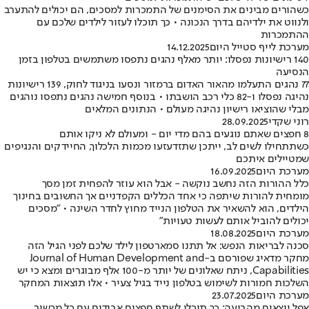
כשהורים מבינים את הסימנים של התמכרות למסכים, הם יכולים להתערב
ולנווט את ילדיהם בדרך הנכונה • כך תוכלו לעזור לילדים שלכם עם
ההתמכרות
מערכת לייף סטייל היום
14.12.2025
140 רישיונות נפסלו: יותר מאלף נהגים נתפסו משתמשים בטלפון בזמן
הנסיעה
77 נהגים התעלמו מהאור האדום ברמזור ונסעו בניגוד לחוק, 139 רישיונות
נהיגה נפסלו ו-82 כלי רכב הושבתו • בנוסף חמישה נהגים נתפסו נוהגים
מבלי שהוציאו רישיון נהיגה מעולם • הנתונים המלאים
רוני שקדי
28.09.2025
8 חפצים שאתם נוגעים בהם מדי יום - ומעולם לא ניקו אותם
כשתתחילו לשים לב, ייתכן שתזדעזעו מכמות הלכלוך, החיידקים והנגיפים
שמטיילים איתכם
מערכת היום
16.09.2025
כלל ההורות הזה נחשב נוקשה - אבל הוא עוזר להפחית זמן מסך
מומחית להורות שיתפה כי אחד הכללים הקפדניים אך החשובים בחינוך
הילדים, הוא להשאיר את הטלפון הנייד מחוץ לחדר השינה • "מסכים
יכולים להוביל אותם לעשות טעויות"
מערכת היום
18.08.2025
סכנה לבריאות הנפש: אל תתנו סמארטפון לילד שלכם לפני הגיל הזה
מחקר מדאיג שפורסם ב-Journal of Human Development and
Capabilities, ניתח שאלונים של יותר מ-100 אלף מבוגרים ומצא כי יש
השלכות חמורות לשימוש בטלפון נייד בגיל צעיר • אלו תוצאות המחקר
מערכת היום
23.07.2025
אפל יוצאים מהבועה: כך תוכלו לשתף חפצים אבודים עם כל מכשיר