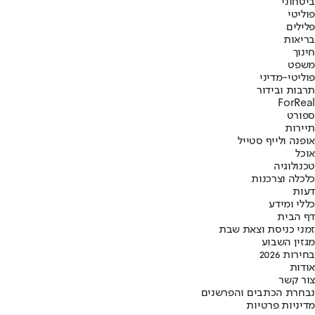
ביטחוני
פוליטי
פלילים
בריאות
חינוך
משפט
פוליטי-מדיני
תרבות ובידור
ForReal
ספורט
תיירות
אופנה ולייף סטייל
אוכל
טכנולוגיה
כלכלה וצרכנות
דעות
כללי ומידע
דף הבית
זמני כניסת וצאת שבת
מגזין השבוע
בחירות 2026
אודות
צור קשר
נבחרת הכתבים והפרשנים
מדיניות פרטיות