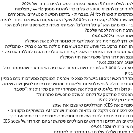
למה לשלם יותר? 5 הסמארטפונים המשתלמים ביותר של 2026
לא חייבים להוציא 5,000 שקלים כדי ליהנות ממסך 144Hz, מצלמות
מתקדמות ואפילו כלי AI בעברית • בדקנו חמישה מכשירים שמוכיחים
שבשנת 2026, קטגוריית ה-2,000 שקל היא המקום המשתלם ביותר להיות
בו • מי מהם הוא "קוטל הדגלים" האמיתי ואיזה סמארטפון ייתן לכם הכי
הרבה תמורה לכסף שלכם?
שחר שפירו
06.04.2026
יש דרך לעצור את זה: האפליקציות שגומרות לכם את הסוללה
הן רצות ברקע בלי שתשימו לב ושואבות סוללה בקצב מבהיל • מהגלילה
האינסופית ועד הניווט - האפליקציות הפופולריות הפכו לזוללות אנרגיה •
וגם: הפתרון הקל שיאריך את חיי הסוללה
שגיב יהב
19.03.2026
טעינה ל-3,000 טלפונים בשנה: מקור האנרגיה המפתיע - שמסתתר בכל
בניין
מחקר ראשון מסוגו בישראל מצא כי אנרגיה המופקת ממערכות מים בבניין
מגורים יכולה לשמש לטעינת פלאפונים ומחשבים ניידים למשך שנה שלמה
• פרופ' ורד בלאס, שהובילה את המחקר יחד עם מלי ניסניק: "משבר
האנרגיה מתדפק על דלתנו ובעולם מחפשים פתרונות"
אסף גולן
15.02.2026
סוגרים את CES: הגאדג'טים שיעצבו את 2026
סמרטפונים מתקפלים, מראות חכמות ושותפי AI במשחקים מקוונים •
רובוטים ייעודיים לחדר הישיבות ומכשיר שמזמזמם כדי שתירגעו • כך
נראים הטרנדים והחידושים הבולטים שנחשפו ביום האחרון של CES 2026
רועי בית לוי
09.01.2026
7 סימנים שלילד שלכם יש התמכרות למסכים