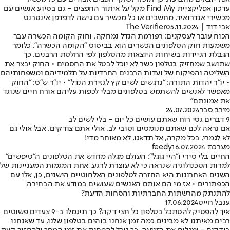
עדכון אפליקציית Find My מקל על איתור החפצים - גם בסיוע אנשים עם
מכשירי אנדרואיד, מחשבים או כל מכשיר עם גישה לדפדפן אינטרנט
אבי דוד | The Verifier
05.11.2024
הכוח עובר לעסקנים: רפורמת הנדל נמחקה, וחוק הקומה הכשרה עבר
משמעות חוק הטלפונים הכשרים הוא בביסוס "הקומה הכשרה", כלומר
הגבלת הניידות בשיחות היוצאות מהטלפון לפי החלטת הרבנים, כך
שתושב שמחזיק בטלפון כשר לא יוכל לבטל את החסמים • החוק יבצר את
השליטה והפיקוח של ועדות הרבנים החרדיות על תלמידיהם ומשפחותיהם
• יו"ר יהדות התורה: "נרגשים לשים קץ לגזירת הנדל" • יו"ר ש"ס: "החוק
מאפשר לאנשים להשתמש בטלפונים מבלי לכפות עליהם אורח חיים שנוגד
את אמונתם"
מירב סבר
24.07.2024
9 דברים גסי רוח שאתם עושים כל יום - בלי לשים לב
אם נראה לכם שאתם מנומסים וטובי לב, אולי אתם צודקים, אבל אולי גם
לא לגמרי. בכל מקרה, אל תדאגו, לא מאוחר מדי!
מערכת feedy
16.07.2024
החיים בלי סירי ו"היי גוגל": העולם מגלה מחדש את הטלפונים ה"טיפשים"
למרות הטכנולוגיה שנראה כי לא עוצרת לרגע, אחת המגמות המעניינות של
השנים האחרונות היא החזרה לטלפונים האלחוטיים הישנים, כן, אלו עם
הכפתורים • אז מי הם אותם האנשים שעושים במודע את הבחירה
להתנתק מהרשתות החברתיות והסחות הדעת?
ענבל חייט
17.06.2024
איך להפסיק להסתכל בטלפון כל חצי דקה? כך תיגמלו ב-9 צעדים פשוטים
רבים מאיתנו לא מבינים כמה זמן אנחנו בוהים בטלפון שלנו, עד שאנחנו