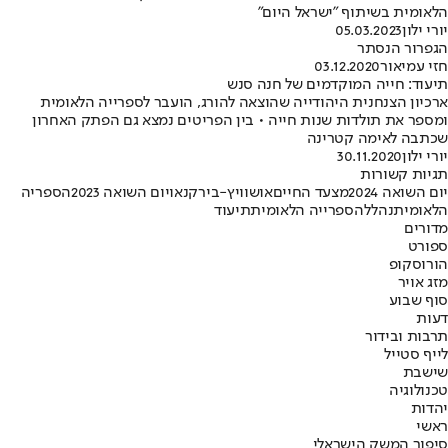
הלאומית בשיתוף "ישראל היום"
יורי ילון
05.03.2023
הגפרור הנסתר
חזי עמיאור
03.12.2020
תיעוד: חייה המוקדמים של חנה סנש
ארכיון הצנחנית היהודייה שהוצאה להורג, הועבר לספרייה הלאומית
ומספר את תולדות שנות חייה • בין הפריטים נמצא גם הפתק האחרון
שכתבה לאימה קטרינה
יורי ילון
30.11.2020
תגיות קשורות
יום השואה 2024
מצעד החיים
אושוויץ-בירקנאו
יום השואה 2023
הספריה
הלאומית
נהלל
הספרייה הלאומית
תיעוד
מדורים
ספורט
הורוסקופ
מזג אויר
סוף שבוע
דעות
תרבות ובידור
לייף סטייל
שישבת
טכנולוגיה
יהדות
ראשי
סיפור המשק הישראלי