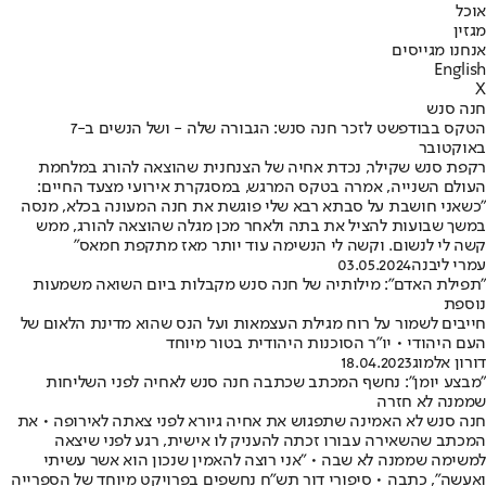
אוכל
מגזין
אנחנו מגייסים
English
X
חנה סנש
הטקס בבודפשט לזכר חנה סנש: הגבורה שלה - ושל הנשים ב-7
באוקטובר
רקפת סנש שקילר, נכדת אחיה של הצנחנית שהוצאה להורג במלחמת
העולם השנייה, אמרה בטקס המרגש, במסגקרת אירועי מצעד החיים:
"כשאני חושבת על סבתא רבא שלי פוגשת את חנה המעונה בכלא, מנסה
במשך שבועות להציל את בתה ולאחר מכן מגלה שהוצאה להורג, ממש
קשה לי לנשום. וקשה לי הנשימה עוד יותר מאז מתקפת חמאס"
עמרי ליבנה
03.05.2024
"תפילת האדם": מילותיה של חנה סנש מקבלות ביום השואה משמעות
נוספת
חייבים לשמור על רוח מגילת העצמאות ועל הנס שהוא מדינת הלאום של
העם היהודי • יו"ר הסוכנות היהודית בטור מיוחד
דורון אלמוג
18.04.2023
"מבצע יומן": נחשף המכתב שכתבה חנה סנש לאחיה לפני השליחות
שממנה לא חזרה
חנה סנש לא האמינה שתפגוש את אחיה גיורא לפני צאתה לאירופה • את
המכתב שהשאירה עבורו זכתה להעניק לו אישית, רגע לפני שיצאה
למשימה שממנה לא שבה • "אני רוצה להאמין שנכון הוא אשר עשיתי
ואעשה", כתבה • סיפורי דור תש"ח נחשפים בפרויקט מיוחד של הספרייה