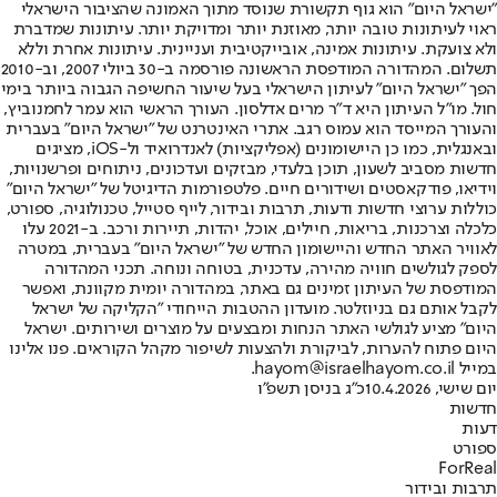
"ישראל היום" הוא גוף תקשורת שנוסד מתוך האמונה שהציבור הישראלי
ראוי לעיתונות טובה יותר, מאוזנת יותר ומדויקת יותר. עיתונות שמדברת
ולא צועקת. עיתונות אמינה, אובייקטיבית ועניינית. עיתונות אחרת וללא
תשלום. המהדורה המודפסת הראשונה פורסמה ב-30 ביולי 2007, וב-2010
הפך "ישראל היום" לעיתון הישראלי בעל שיעור החשיפה הגבוה ביותר בימי
חול. מו"ל העיתון היא ד"ר מרים אדלסון. העורך הראשי הוא עמר לחמנוביץ,
והעורך המייסד הוא עמוס רגב. אתרי האינטרנט של "ישראל היום" בעברית
ובאנגלית, כמו כן היישומונים (אפליקציות) לאנדרואיד ול-iOS, מציגים
חדשות מסביב לשעון, תוכן בלעדי, מבזקים ועדכונים, ניתוחים ופרשנויות,
וידיאו, פודקאסטים ושידורים חיים. פלטפורמות הדיגיטל של "ישראל היום"
כוללות ערוצי חדשות ודעות, תרבות ובידור, לייף סטייל, טכנולוגיה, ספורט,
כלכלה וצרכנות, בריאות, חיילים, אוכל, יהדות, תיירות ורכב. ב-2021 עלו
לאוויר האתר החדש והיישומון החדש של "ישראל היום" בעברית, במטרה
לספק לגולשים חוויה מהירה, עדכנית, בטוחה ונוחה. תכני המהדורה
המודפסת של העיתון זמינים גם באתר, במהדורה יומית מקוונת, ואפשר
לקבל אותם גם בניוזלטר. מועדון ההטבות הייחודי "הקליקה של ישראל
היום" מציע לגולשי האתר הנחות ומבצעים על מוצרים ושירותים. ישראל
היום פתוח להערות, לביקורת ולהצעות לשיפור מקהל הקוראים. פנו אלינו
במייל hayom@israelhayom.co.il.
יום שישי, 10.4.2026
כ"ג בניסן תשפ"ו
חדשות
דעות
ספורט
ForReal
תרבות ובידור